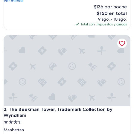
c
Ver menos
opiniones)
e
$136 por noche
l
El
$160 en total
e
precio
9 ago. - 10 ago.
n
actual
Total con impuestos y cargos
t
es
e
de
The Beekman Tower, Trademark Collection by Wyndham
l
$160
o
c
a
l
i
z
a
c
i
ó
n
a
u
The Beekman Tower, Trademark Collection by Wyndham
3. The Beekman Tower, Trademark Collection by
n
Wyndham
o
Propiedad
s
de
p
Manhattan