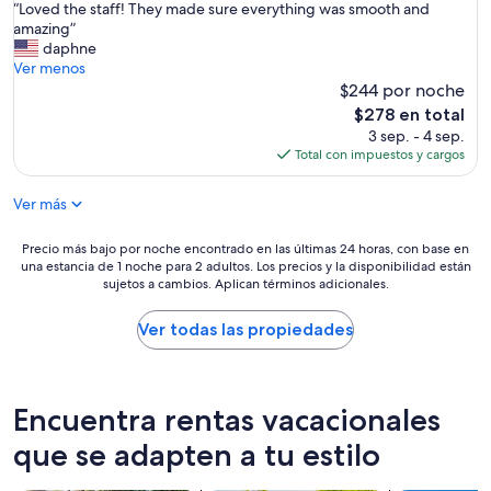
r
“
“Loved the staff! They made sure everything was smooth and
10,
a
L
amazing”
Excepcional,
n
o
daphne
(3
l
v
Ver menos
opiniones)
u
e
$244 por noche
g
d
El
$278 en total
a
t
precio
3 sep. - 4 sep.
r
h
actual
Total con impuestos y cargos
p
e
es
a
s
de
r
Ver más
t
$278
a
a
d
f
Precio
Precio más bajo por noche encontrado en las últimas 24 horas, con base en
o
f
una estancia de 1 noche para 2 adultos. Los precios y la disponibilidad están
más
r
!
sujetos a cambios. Aplican términos adicionales.
bajo
m
T
por
i
h
noche
Ver todas las propiedades
r
e
encontrado
y
y
en
e
m
las
s
a
últimas
Encuentra rentas vacacionales
t
d
24
a
e
horas,
que se adapten a tu estilo
r
s
con
t
u
base