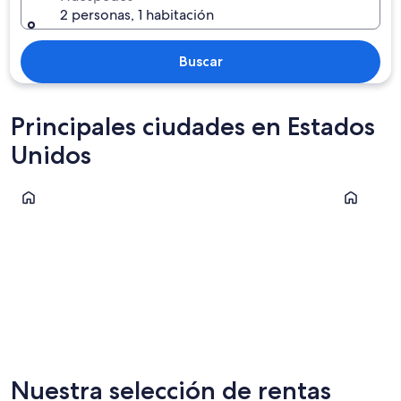
2 personas, 1 habitación
Buscar
Principales ciudades en Estados
Unidos
Orlando
Nueva Yor
Orlando
Nueva Y
Nuestra selección de rentas