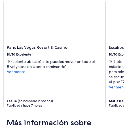
Paris Las Vegas Resort & Casino
Excalibur 
g
m
r
a
e
z
s
i
a
n
r
g
í
”
a
”
Paris Las Vegas Resort & Casino
Excalibur
10/10
Excelente
10/10
Excel
"Excelente ubicación, te puedes mover en todo el
"El hotel 
Blvd ya sea en Uber o caminando"
estacionam
Ver menos
para miemb
se escuch
el piso 17
Ver meno
Leslie
(se hospedó 2 noches)
María Beg
Publicada hace 7 horas
Publicada h
Más información sobre