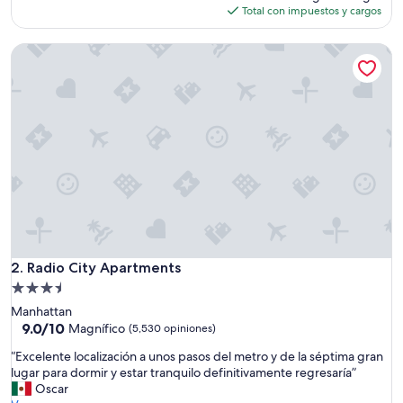
(1,123
actual
Total con impuestos y cargos
opiniones)
es
de
Radio City Apartments
$220
Radio City Apartments
2. Radio City Apartments
Propiedad
de
Manhattan
3.5
9.0
9.0/10
Magnífico
(5,530 opiniones)
de
estrellas
“
“Excelente localización a unos pasos del metro y de la séptima gran
10,
E
lugar para dormir y estar tranquilo definitivamente regresaría”
Magnífico,
x
Oscar
(5,530