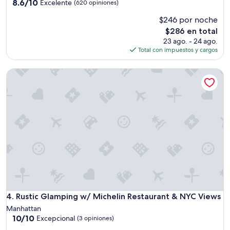
3.5
a
8.6
8.6/10
Excelente
(620 opiniones)
s
de
estrellas
$246 por noche
o
10,
s
Excelente,
El
$286 en total
d
(620
precio
23 ago. - 24 ago.
e
opiniones)
actual
Total con impuestos y cargos
l
es
m
de
Rustic Glamping w/ Michelin Restaurant & NYC Views
e
$286
t
r
o
y
d
e
l
a
s
é
p
t
i
Rustic Glamping w/ Michelin Restaurant & NYC Views
4. Rustic Glamping w/ Michelin Restaurant & NYC Views
m
Manhattan
a
10.0
10/10
Excepcional
(3 opiniones)
g
de