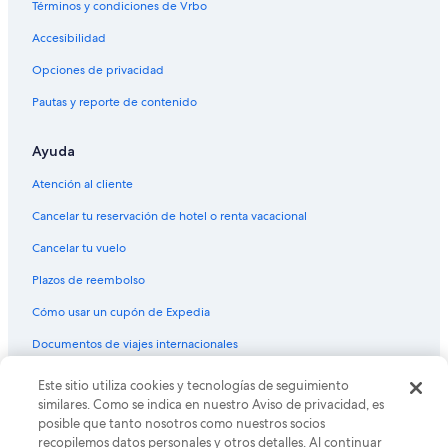
Términos y condiciones de Vrbo
Accesibilidad
Opciones de privacidad
Pautas y reporte de contenido
Ayuda
Atención al cliente
Cancelar tu reservación de hotel o renta vacacional
Cancelar tu vuelo
Plazos de reembolso
Cómo usar un cupón de Expedia
Documentos de viajes internacionales
Este sitio utiliza cookies y tecnologías de seguimiento
© 2026 Expedia, Inc., una empresa de Expedia Group. Todos los
derechos reservados. Expedia y el logo de Expedia son marcas
similares. Como se indica en nuestro Aviso de privacidad, es
registradas o marcas comerciales de Expedia, Inc. CST# 2029030-50.
posible que tanto nosotros como nuestros socios
recopilemos datos personales y otros detalles. Al continuar