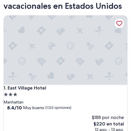
vacacionales en Estados Unidos
East Village Hotel
East Village Hotel
1. East Village Hotel
Propiedad
de
Manhattan
3.0
8.4
8.4/10
Muy bueno
(1,123 opiniones)
de
estrellas
$188 por noche
10,
Muy
El
$220 en total
bueno,
precio
12 ago. - 13 ago.