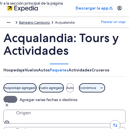
Ir a la sección principal de la página
Descargar la app
Planear un viaje
Balneário Camboriú
Acqualandia
Acqualandia: Tours y
Actividades
Hospedaje
Vuelos
Autos
Paquetes
Actividades
Cruceros
Hospedaje agregado
Vuelo agregado
Auto
Económica
Agregar varias fechas o destinos
Origen