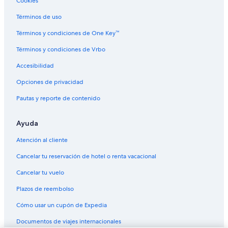
Cookies
Hoteles en la playa en Balneário Camboriú
Términos de uso
Hoteles familiares en Balneário Camboriú
Términos y condiciones de One Key™
Hoteles románticos en Balneário Camboriú
Términos y condiciones de Vrbo
Hoteles con alberca en Balneário Camboriú
Accesibilidad
Hoteles con restaurante en Balneário Camboriú
Opciones de privacidad
Hoteles gay friendly en Balneário Camboriú
Pautas y reporte de contenido
Hoteles para bodas en Balneário Camboriú
Hoteles que aceptan mascotas en Balneário Camboriú
Ayuda
Hoteles en Balneário Camboriú
Atención al cliente
Pousadas en Balneário Camboriú
Cancelar tu reservación de hotel o renta vacacional
Hoteles cerca de Playa de Cabeçudas
Cancelar tu vuelo
Hoteles cerca de Playa Brava
Plazos de reembolso
Hoteles de lujo en Camboriú
Cómo usar un cupón de Expedia
Hoteles en Camboriú
Documentos de viajes internacionales
Posadas en Camboriú