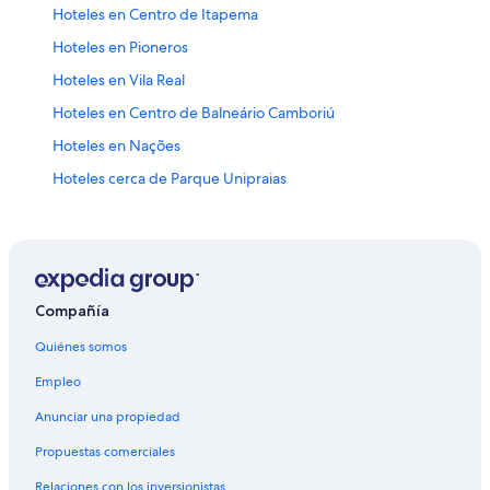
Hoteles en Centro de Itapema
Hoteles en Pioneros
Hoteles en Vila Real
Hoteles en Centro de Balneário Camboriú
Hoteles en Nações
Hoteles cerca de Parque Unipraias
Hoteles en Barra Sul
Hoteles en Praia Brava
Hoteles cerca de Centro comercial Atlantico
Campings en Itapema
Compañía
Casas de huéspedes en Itapema
Quiénes somos
Apartamentos en Itapema
Empleo
Hostales en Itapema
Anunciar una propiedad
Hoteles con casino en Itapema
Propuestas comerciales
Hoteles que aceptan mascotas en Itapema
Relaciones con los inversionistas