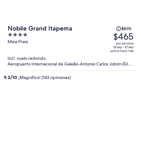
El
Nobile Grand Itapema
$570
precio
$465
4
era
out
Meia Praia
por persona
de
of
22 sep - 27 sep
precio hace 1 día
$570
5
Incl. vuelo redondo
y
Aeropuerto Internacional de Galeão-Antonio Carlos Jobim (GIG)
ahora
a Navegantes (NVT)
es
9.2
/
10
¡Magnífico! (143 opiniones)
de
$465
por
persona