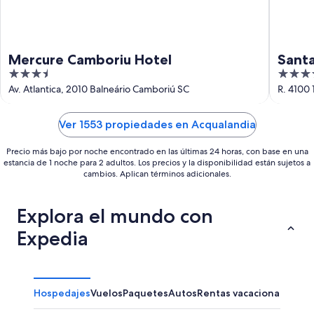
Mercure Camboriu Hotel
Santa
3.5
3.5
out
out
Av. Atlantica, 2010 Balneário Camboriú SC
R. 4100
of
of
5
5
Ver 1553 propiedades en Acqualandia
Precio más bajo por noche encontrado en las últimas 24 horas, con base en una
estancia de 1 noche para 2 adultos. Los precios y la disponibilidad están sujetos a
cambios. Aplican términos adicionales.
Explora el mundo con
Expedia
Hospedajes
Vuelos
Paquetes
Autos
Rentas vacacionales