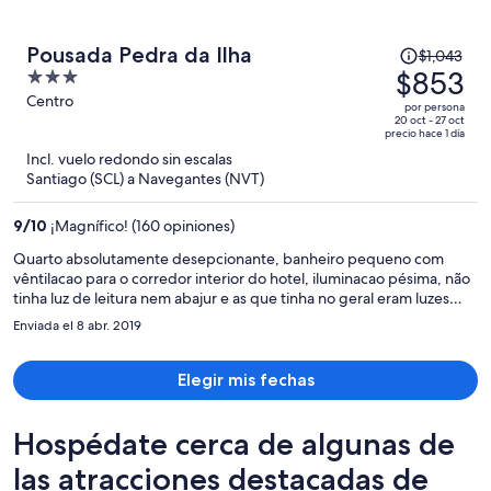
El
Pousada Pedra da Ilha
$1,043
precio
$853
3
era
out
Centro
por persona
de
of
20 oct - 27 oct
precio hace 1 día
$1,043
5
Incl. vuelo redondo sin escalas
y
Santiago (SCL) a Navegantes (NVT)
ahora
es
9
/
10
¡Magnífico! (160 opiniones)
de
$853
Quarto absolutamente desepcionante, banheiro pequeno com
vêntilacao para o corredor interior do hotel, iluminacao pésima, não
por
tinha luz de leitura nem abajur e as que tinha no geral eram luzes
persona
brancas frias e feias no hotel todo. Barulho de crianças forte até às
Enviada el 8 abr. 2019
22 hs, playground do lado do quarto, parecia hotel só pra famílias
com crianças, não de descanso e isso ninguém avisa! Aliás, para a
qualidade do hotel e características do local praia achamos muito
Elegir mis fechas
caro. Café da manhã o melhor do hotel, farto e de qualidade
razoável, frutas muito boas
Hospédate cerca de algunas de
las atracciones destacadas de