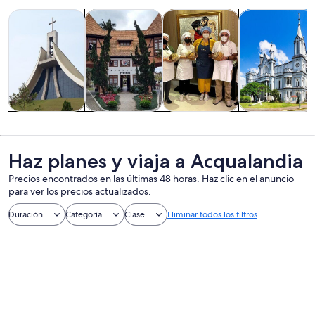
Se abrirá en una nueva pestaña
Se abrirá en una nueva pest
Tours y excursiones de un día
Cultura e historia
Alimentos, bebidas y vida noc
Tours privados
Tours y
Cultura e
Alimentos,
Tours privado
excursiones de
historia
bebidas y vida
y
un día
nocturna
personalizado
Haz planes y viaja a Acqualandia
Precios encontrados en las últimas 48 horas. Haz clic en el anuncio
para ver los precios actualizados.
Duración
Categoría
Clase
Eliminar todos los filtros