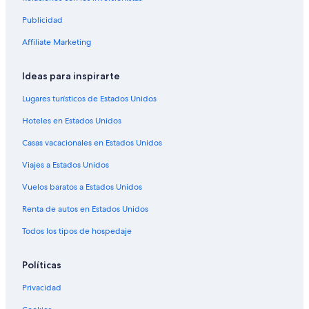
Hoteles en Itapema
Publicidad
Pousadas en Itapema
Affiliate Marketing
Hoteles 2 estrellas en Balneário Camboriú
Hoteles 3 estrellas en Balneário Camboriú
Ideas para inspirarte
Hoteles 5 estrellas en Balneário Camboriú
Lugares turísticos de Estados Unidos
Apart-Hoteles en Balneário Camboriú
Hoteles en Estados Unidos
Campings en Balneário Camboriú
Casas vacacionales en Estados Unidos
Casas vacacionales en Balneário Camboriú
Viajes a Estados Unidos
Cruceros en Balneário Camboriú
Vuelos baratos a Estados Unidos
Apartamentos en Balneário Camboriú
Renta de autos en Estados Unidos
Hostales en Balneário Camboriú
Todos los tipos de hospedaje
Hoteles con casino en Balneário Camboriú
Hoteles de golf en Balneário Camboriú
Políticas
Hoteles con spa en Balneário Camboriú
Privacidad
Hoteles de lujo en Balneário Camboriú