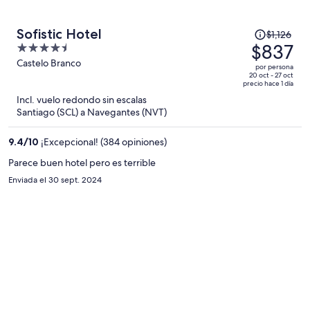
El
Sofistic Hotel
$1,126
precio
$837
4.5
era
out
Castelo Branco
por persona
de
of
20 oct - 27 oct
precio hace 1 día
$1,126
5
Incl. vuelo redondo sin escalas
y
Santiago (SCL) a Navegantes (NVT)
ahora
es
9.4
/
10
¡Excepcional! (384 opiniones)
de
$837
Parece buen hotel pero es terrible
por
Enviada el 30 sept. 2024
persona