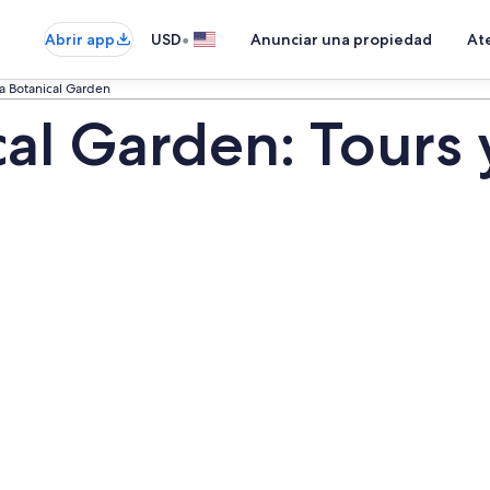
•
Abrir app
USD
Anunciar una propiedad
Ate
a Botanical Garden
al Garden: Tours 