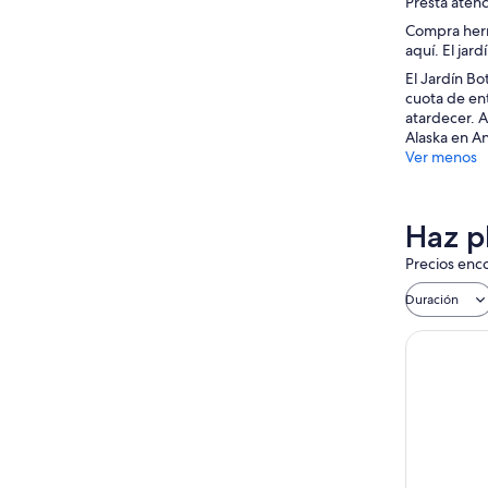
Presta atenc
Compra herra
aquí. El jar
El Jardín Bo
cuota de ent
atardecer. A
Alaska en An
Ver menos
Haz p
Precios enco
Duración