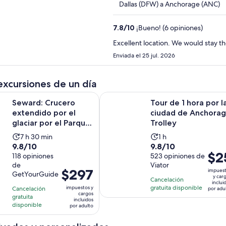
Dallas (DFW) a Anchorage (ANC)
7.8
/
10
¡Bueno! (6 opiniones)
Excellent location. We would 
Enviada el 25 jul. 2026
excursiones de un día
ucero extendido por el glaciar por el Parque Nacional de los Fi
Tour de 1 hora por la ciudad de An
Seward: Crucero
Tour de 1 hora por l
extendido por el
ciudad de Anchora
glaciar por el Parque
Trolley
Nacional de los Fior...
La
La
7 h 30 min
1 h
9.8
9.8
9.8/10
9.8/10
actividad
actividad
El
$2
de
118 opiniones
de
523 opiniones de
dura
dura
prec
de
Viator
10
10
7
1
El
$297
impues
GetYourGuide
es
con
con
y car
horas
hora
Cancelación
precio
inclui
de
118
523
gratuita disponible
impuestos y
Cancelación
y
por adu
es
cargos
$25.
gratuita
opiniones
opiniones
30
incluidos
de
disponible
por
por adulto
minutos
$297.
adul
por