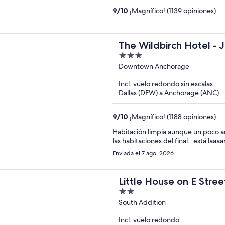
9
/
10
¡Magnífico! (1139 opiniones)
The Wildbirch Hotel - 
3
out
Downtown Anchorage
of
Incl. vuelo redondo sin escalas
5
Dallas (DFW) a Anchorage (ANC)
9
/
10
¡Magnífico! (1188 opiniones)
Habitación limpia aunque un poco an
las habitaciones del final.. está laaa
Enviada el 7 ago. 2026
Little House on E Stree
2
out
South Addition
of
Incl. vuelo redondo
5