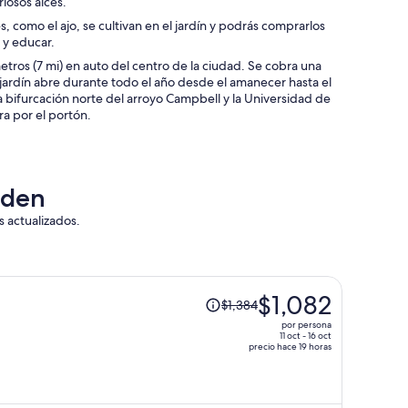
riosos alces.
 como el ajo, se cultivan en el jardín y podrás comprarlos
r y educar.
etros (7 mi) en auto del centro de la ciudad. Se cobra una
 jardín abre durante todo el año desde el amanecer hasta el
a bifurcación norte del arroyo Campbell y la Universidad de
ra por el portón.
rden
s actualizados.
El
$1,082
$1,384
precio
por persona
era
11 oct - 16 oct
precio hace 19 horas
de
$1,384
y