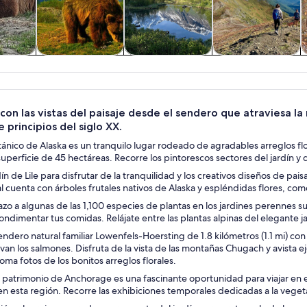
 y
Tours privados y
Aventura y
Vida silvestre y
C
nes de
personalizados
actividades al
naturaleza
ía
aire libre
con las vistas del paisaje desde el sendero que atraviesa la
e principios del siglo XX.
tánico de Alaska es un tranquilo lugar rodeado de agradables arreglos f
uperficie de 45 hectáreas. Recorre los pintorescos sectores del jardín y d
rdín de Lile para disfrutar de la tranquilidad y los creativos diseños de pai
ual cuenta con árboles frutales nativos de Alaska y espléndidas flores, co
azo a algunas de las 1,100 especies de plantas en los jardines perennes su
ondimentar tus comidas. Relájate entre las plantas alpinas del elegante j
endero natural familiar Lowenfels-Hoersting de 1.8 kilómetros (1.1 mi) con 
n los salmones. Disfruta de la vista de las montañas Chugach y avista eje
toma fotos de los bonitos arreglos florales.
l patrimonio de Anchorage es una fascinante oportunidad para viajar en e
en esta región. Recorre las exhibiciones temporales dedicadas a la vegeta