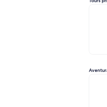
Tours pr
Tour de av
Aventura
Tour de av