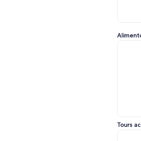
Alimento
Seward: Cr
Tours ac
Seward: Cr