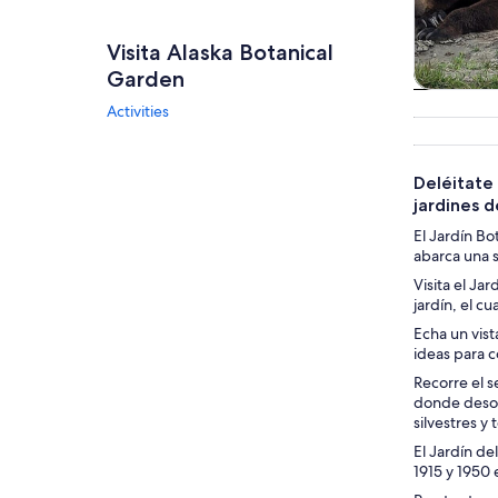
Visita Alaska Botanical
Garden
Tours
Activities
excursio
un d
Deléitate 
jardines d
El Jardín Bo
abarca una s
Visita el Ja
jardín, el c
Echa un vist
ideas para c
Recorre el s
donde desova
silvestres y 
El Jardín de
1915 y 1950 