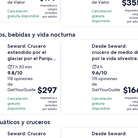
El
$35
precio
de Viator
de Viator
10
10
7
9
impuestos y
precio
es
con
con
cargos
horas
horas
impuesto
Cancelación
Cancelación
es
incluidos
de
car
248
53
gratuita disponible
gratuita
por adulto
inclui
de
$177.
disponible
por adu
opiniones
opiniones
$355.
por
por
s, bebidas y vida nocturna
adulto
adulto
ucero extendido por el glaciar por el Parque Nacional de los Fi
Desde Seward: crucero de medio día
Seward: Crucero
Desde Seward:
extendido por el
crucero de medio d
glaciar por el Parque
por la vida silvestre
Nacional de los Fior...
de Resurrection Ba..
La
La
7 h 30 min
4 h
9.8
9.6
9.8/10
9.6/10
actividad
actividad
de
118 opiniones
de
115 opiniones
dura
dura
de
de
10
10
7
4
El
$297
El
$16
GetYourGuide
GetYourGuide
con
con
horas
horas
precio
precio
118
115
impuestos y
impuesto
Cancelación
y
Cancelación
es
es
cargos
car
gratuita
gratuita
opiniones
opiniones
30
incluidos
inclui
de
de
disponible
disponible
por adulto
por adu
minutos
$297.
$166.
por
por
uáticos y cruceros
adulto
adulto
ucero extendido por el glaciar por el Parque Nacional de los Fi
Desde Seward: crucero de medio día
Seward: Crucero
Desde Seward: