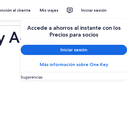
nción al cliente
Mis viajes
Iniciar sesión
Planear un viaje
Accede a ahorros al instante con los
y Actividades
Precios para socios
Iniciar sesión
Más información sobre One Key
Sugerencias