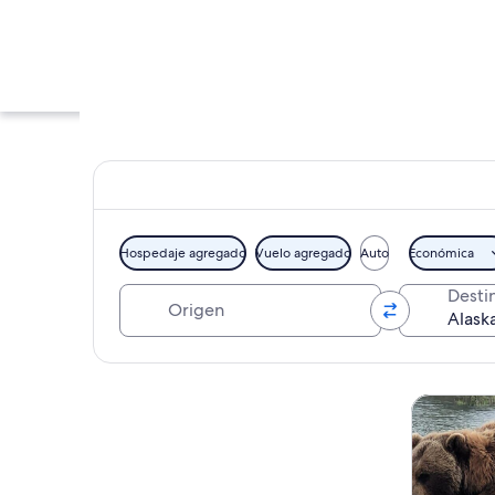
Hospedaje agregado
Vuelo agregado
Auto
Económica
Origen
Desti
Un sendero en un 
Explorar mapa
Tours y ex