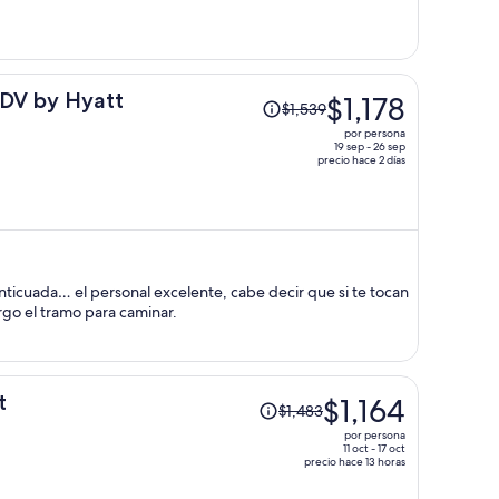
ahora
es
de
$1,082
por
El
JDV by Hyatt
$1,178
$1,539
persona
precio
por persona
era
19 sep - 26 sep
precio hace 2 días
de
$1,539
y
ahora
es
de
ticuada… el personal excelente, cabe decir que si te tocan
$1,178
argo el tramo para caminar.
por
persona
El
t
$1,164
$1,483
precio
por persona
era
11 oct - 17 oct
precio hace 13 horas
de
$1,483