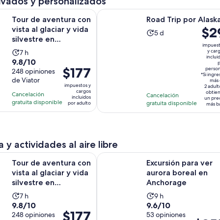
ivados y personalizados
adulto
Se abrirá en 
Se abr
entura con vista al glaciar y vida silvestre en Anchorage
Road Trip por Alaska
Tour de aventura con
Road Trip por Alask
El
$2
vista al glaciar y vida
La
5 d
silvestre en
preci
actividad
impues
Anchorage
es
La
y car
7 h
dura
inclui
de
9.8
9.8/10
actividad
5
p
El
$177
$29.
perso
de
248 opiniones
dura
días
*Si ingre
precio
de Viator
por
10
más 
7
impuestos y
2 adult
es
pers
con
cargos
horas
obtie
Cancelación
Cancelación
incluidos
un pre
de
248
gratuita disponible
gratuita disponible
por adulto
más b
$177.
opiniones
por
adulto
 y actividades al aire libre
Se abr
entura con vista al glaciar y vida silvestre en Anchorage
Excursión para ver aurora boreal 
Tour de aventura con
Excursión para ver
vista al glaciar y vida
aurora boreal en
silvestre en
Anchorage
Anchorage
La
La
7 h
9 h
9.8
9.6
9.8/10
9.6/10
actividad
actividad
El
$177
de
248 opiniones
de
53 opiniones
dura
dura