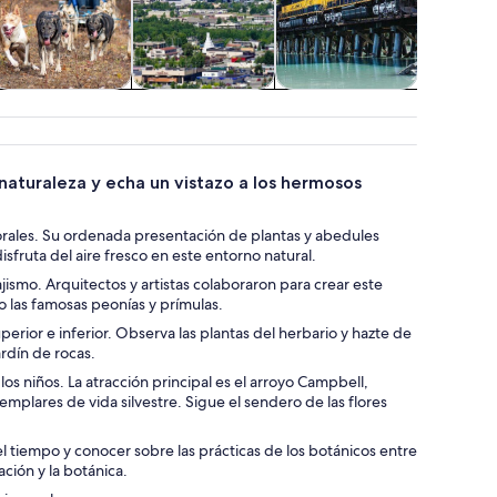
ultura e historia
Alimentos,
Traslados
Tours acu
bebidas y vida
cruc
nocturna
 naturaleza y echa un vistazo a los hermosos
lorales. Su ordenada presentación de plantas y abedules
isfruta del aire fresco en este entorno natural.
sajismo. Arquitectos y artistas colaboraron para crear este
mo las famosas peonías y prímulas.
perior e inferior. Observa las plantas del herbario y hazte de
ardín de rocas.
los niños. La atracción principal es el arroyo Campbell,
mplares de vida silvestre. Sigue el sendero de las flores
l tiempo y conocer sobre las prácticas de los botánicos entre
ción y la botánica.