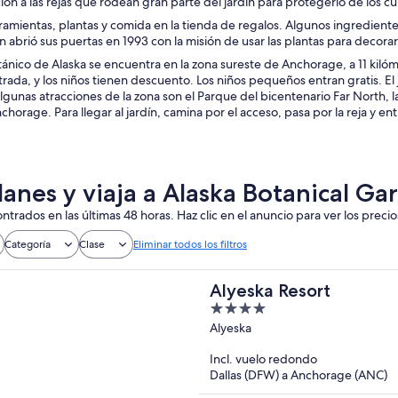
ión a las rejas que rodean gran parte del jardín para protegerlo de los cu
mientas, plantas y comida en la tienda de regalos. Algunos ingredientes,
dín abrió sus puertas en 1993 con la misión de usar las plantas para decora
tánico de Alaska se encuentra en la zona sureste de Anchorage, a 11 kilóm
rada, y los niños tienen descuento. Los niños pequeños entran gratis. El
lgunas atracciones de la zona son el Parque del bicentenario Far North, l
chorage. Para llegar al jardín, camina por el acceso, pasa por la reja y ent
lanes y viaja a Alaska Botanical Ga
ntrados en las últimas 48 horas. Haz clic en el anuncio para ver los precio
Categoría
Clase
Eliminar todos los filtros
Alyeska Resort
4
out
Alyeska
of
Incl. vuelo redondo
5
Dallas (DFW) a Anchorage (ANC)