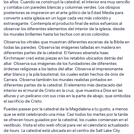
los años. Cuando se construyó la catedral, el interior era muy sencillo
y contaba con paredes blancas y columnas verdes. Los obispos
posteriores se inspiraron en el arte gótico de la Edad Media para
convertir a esta iglesia en un lugar cada vez más colorido y
extravagante. Contempla el producto final de estos esfuerzos al
observar los diferentes elementos del interior de la iglesia, desde
los murales brillantes hasta los techos con arcos coloridos.
Observa los vitrales que muestran diferentes escenas de la Biblia en
todas las paredes. Observa las imágenes talladas en madera en
diferentes partes de la catedral. El famoso ebanista Isaac
Kirchmayer creó estas piezas en los retablos ubicados detrás del
altar. Observa sus imágenes de los fundadores de diferentes
órdenes religiosas a los lados del altar. Observa el impresionante
altar blanco y la pila bautismal, los cuales están hechos de ónix de
Carrara. Observa también los murales realistas pintados en
diferentes partes de la catedral. El elemento más destacado del
interior es el mural de Cristo en la cruz, que muestra a Dios en las
alturas y un pelícano con sus crías en la parte de abajo, que simboliza
el sacrificio de Cristo.
Puedes pasear por la catedral de la Magdalena a tu gusto, a menos
que se esté celebrando una misa. Casi todos los martes por la tarde
se ofrecen tours guiados por la catedral, los cuales comienzan en el
vestíbulo. Visita el sitio web oficial para ver el calendario actualizado
de tours. La catedral está ubicada en el centro de Salt Lake City.