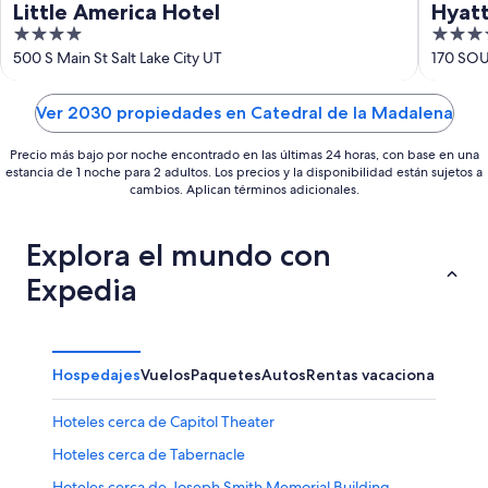
Little America Hotel
Hyatt
4
4
out
out
500 S Main St Salt Lake City UT
170 SOU
of
of
5
5
Ver 2030 propiedades en Catedral de la Madalena
Precio más bajo por noche encontrado en las últimas 24 horas, con base en una
estancia de 1 noche para 2 adultos. Los precios y la disponibilidad están sujetos a
cambios. Aplican términos adicionales.
Explora el mundo con
Expedia
Hospedajes
Vuelos
Paquetes
Autos
Rentas vacacionales
Otr
Hoteles cerca de Capitol Theater
Hoteles cerca de Tabernacle
Hoteles cerca de Joseph Smith Memorial Building