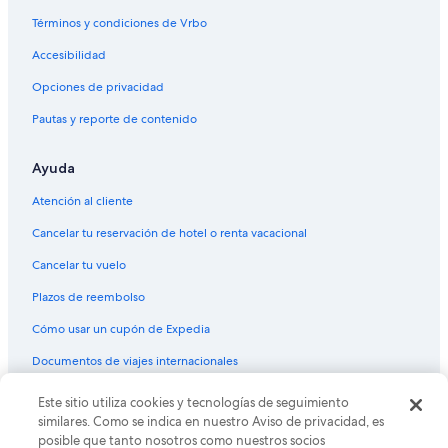
Hoteles cerca de la catedral en Salt Lake City
Términos y condiciones de Vrbo
Hoteles cerca del acuario en Salt Lake City
Accesibilidad
Hoteles cerca del lago en Salt Lake City
Opciones de privacidad
Hoteles con aguas termales en Salt Lake City
Pautas y reporte de contenido
Hoteles con bar en Salt Lake City
Hoteles con cocina en Salt Lake City
Ayuda
Hoteles con desayuno incluido en Salt Lake City
Atención al cliente
Hoteles con estacionamiento en Salt Lake City
Cancelar tu reservación de hotel o renta vacacional
Hoteles con gimnasio en Salt Lake City
Cancelar tu vuelo
Hoteles con área de juegos en Salt Lake City
Plazos de reembolso
Hoteles con parque acuático en Salt Lake City
Cómo usar un cupón de Expedia
Hoteles con alberca en Salt Lake City
Documentos de viajes internacionales
Hoteles con restaurante en Salt Lake City
Hoteles con hidromasaje en Salt Lake City
© 2026 Expedia, Inc., una empresa de Expedia Group. Todos los
Este sitio utiliza cookies y tecnologías de seguimiento
derechos reservados. Expedia y el logo de Expedia son marcas
similares. Como se indica en nuestro Aviso de privacidad, es
Hoteles con traslado del/al aeropuerto en Salt Lake City
registradas o marcas comerciales de Expedia, Inc. CST# 2029030-50.
posible que tanto nosotros como nuestros socios