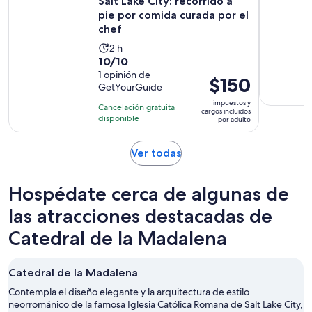
Salt Lake City: recorrido a
pie por comida curada por el
chef
La
2 h
10.0
10/10
actividad
de
1 opinión de
dura
El
$150
GetYourGuide
10
2
precio
con
impuestos y
horas
Cancelación gratuita
es
cargos incluidos
1
disponible
por adulto
de
opinión
$150.
Se
Ver todas
por
abrirá
adulto
en
Hospédate cerca de algunas de
una
nueva
las atracciones destacadas de
pestaña
Catedral de la Madalena
Catedral de la Madalena
Contempla el diseño elegante y la arquitectura de estilo
neorrománico de la famosa Iglesia Católica Romana de Salt Lake City,