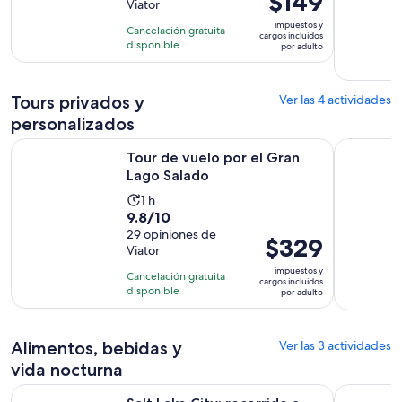
$149
Viator
10
6
precio
con
impuestos y
horas
Cancelación gratuita
es
cargos incluidos
105
disponible
por adulto
de
opiniones
$149.
por
Tours privados y
Ver las 4 actividades
adulto
personalizados
Se abrirá en una nuev
Tour de vuelo por el Gran Lago Salado
Explora Br
Tour de vuelo por el Gran
Lago Salado
La
1 h
9.8
9.8/10
actividad
de
29 opiniones de
dura
El
$329
Viator
10
1
precio
con
impuestos y
hora
Cancelación gratuita
es
cargos incluidos
29
disponible
por adulto
de
opiniones
$329.
por
Alimentos, bebidas y
Ver las 3 actividades
adulto
vida nocturna
Salt Lake City: recorrido a pie por comida curada por el chef
Salt Lake C