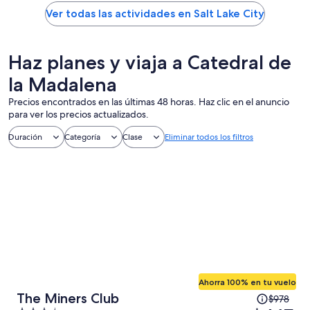
Ver todas las actividades en Salt Lake City
Haz planes y viaja a Catedral de
la Madalena
Precios encontrados en las últimas 48 horas. Haz clic en el anuncio
para ver los precios actualizados.
Duración
Categoría
Clase
Eliminar todos los filtros
Ahorra 100% en tu vuelo
El
The Miners Club
$978