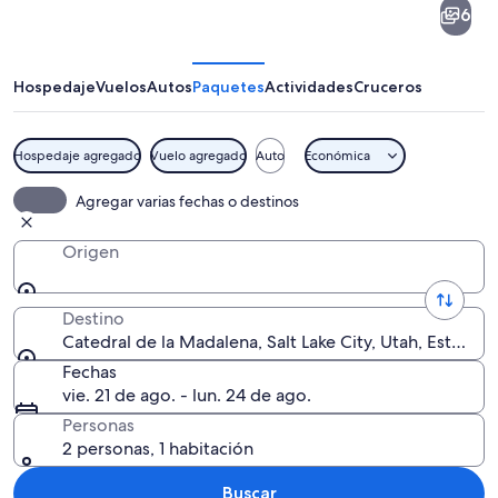
6
de
la
Madalena
Hospedaje
Vuelos
Autos
Paquetes
Actividades
Cruceros
Hospedaje agregado
Vuelo agregado
Auto
Económica
Una iglesia de estilo gótico con un gra
Agregar varias fechas o destinos
Origen
Destino
Catedral de la Madalena, Salt Lake City, Utah, Estados
Fechas
vie. 21 de ago. - lun. 24 de ago.
Personas
2 personas, 1 habitación
Buscar