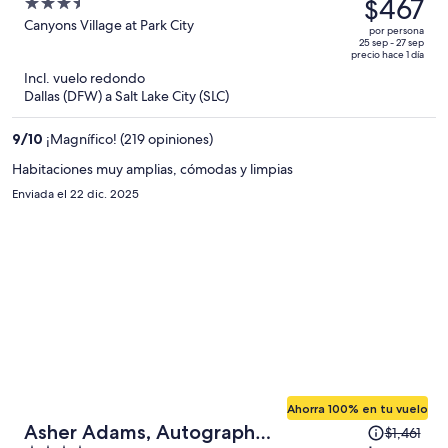
precio
$467
3.5
era
out
Canyons Village at Park City
por persona
de
of
25 sep - 27 sep
precio hace 1 día
$978
5
Incl. vuelo redondo
y
Dallas (DFW) a Salt Lake City (SLC)
ahora
es
9
/
10
¡Magnífico! (219 opiniones)
de
$467
Habitaciones muy amplias, cómodas y limpias
por
Enviada el 22 dic. 2025
persona
Ahorra 100% en tu vuelo
El
Asher Adams, Autograph
$1,461