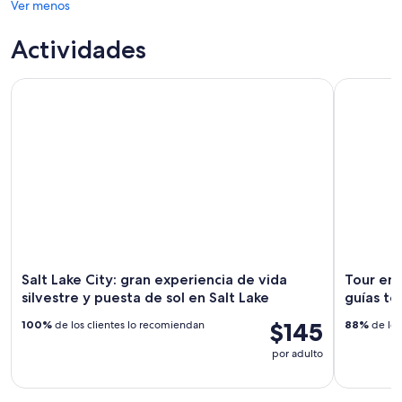
Ver menos
Actividades
Salt Lake City: gran experiencia de vida silvestre y puesta de 
Tour en tro
Salt Lake City: gran experiencia de vida
Tour en 
silvestre y puesta de sol en Salt Lake
guías t
$145
100%
de los clientes lo recomiendan
88%
de los
por adulto