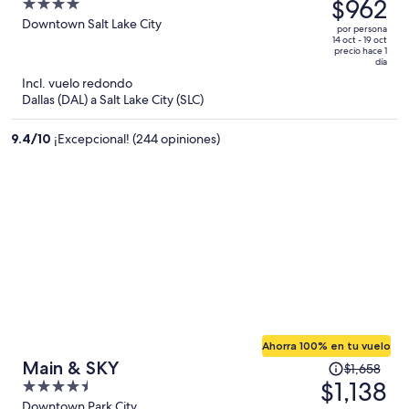
precio
$962
4
Collection
era
out
Downtown Salt Lake City
por persona
de
of
14 oct - 19 oct
precio hace 1
$1,461
5
día
y
Incl. vuelo redondo
ahora
Dallas (DAL) a Salt Lake City (SLC)
es
de
9.4
/
10
¡Excepcional! (244 opiniones)
$962
por
persona
Ahorra 100% en tu vuelo
El
Main & SKY
$1,658
precio
$1,138
4.5
era
out
Downtown Park City