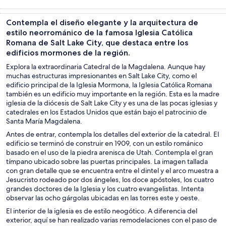
Tours y
Cultura e
Aventura y
Tours privado
excursiones de
historia
actividades al
y
Contempla el diseño elegante y la arquitectura de
un día
aire libre
personalizado
estilo neorrománico de la famosa Iglesia Católica
Romana de Salt Lake City, que destaca entre los
edificios mormones de la región.
Explora la extraordinaria Catedral de la Magdalena. Aunque hay
muchas estructuras impresionantes en Salt Lake City, como el
edificio principal de la Iglesia Mormona, la Iglesia Católica Romana
también es un edificio muy importante en la región. Esta es la madre
iglesia de la diócesis de Salt Lake City y es una de las pocas iglesias y
catedrales en los Estados Unidos que están bajo el patrocinio de
Santa María Magdalena.
Antes de entrar, contempla los detalles del exterior de la catedral. El
edificio se terminó de construir en 1909, con un estilo románico
basado en el uso de la piedra arenisca de Utah. Contempla el gran
tímpano ubicado sobre las puertas principales. La imagen tallada
con gran detalle que se encuentra entre el dintel y el arco muestra a
Jesucristo rodeado por dos ángeles, los doce apóstoles, los cuatro
grandes doctores de la Iglesia y los cuatro evangelistas. Intenta
observar las ocho gárgolas ubicadas en las torres este y oeste.
El interior de la iglesia es de estilo neogótico. A diferencia del
exterior, aquí se han realizado varias remodelaciones con el paso de