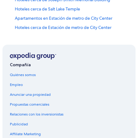
Hoteles cerca de Salt Lake Temple
Apartamentos en Estación de metro de City Center
Hoteles cerca de Estación de metro de City Center
Hoteles cerca de Utah State Capitol
Hoteles cerca de Conference Center
Hoteles cerca de City Creek Center
Hoteles cerca de Teatro Eccles
Compañía
Hoteles 2 estrellas en Salt Lake City
Quiénes somos
Hoteles 3 estrellas en Salt Lake City
Empleo
Hoteles 5 estrellas en Salt Lake City
Anunciar una propiedad
Apart-Hoteles en Salt Lake City
Propuestas comerciales
B&B en Salt Lake City
Relaciones con los inversionistas
Cabañas en Salt Lake City
Publicidad
Casas de campo en Salt Lake City
Affiliate Marketing