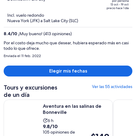
por persona
de
of
13 oct - 19 oct
precio hace 1 día
$1,658
5
Incl. vuelo redondo
y
Nueva York (JFK) a Salt Lake City (SLC)
ahora
es
8.4
/
10
¡Muy bueno! (413 opiniones)
de
$1,138
Por el costo deja mucho que desear, hubiera esperado más en casi
todo lo que ofrece.
por
persona
Enviada el 11 feb. 2022
Elegir mis fechas
Tours y excursiones
Ver las 55 actividades
de un día
Se abrirá en una nueva 
Aventura en las salinas de Bonneville
Salt Lake C
Aventura en las salinas de
Bonneville
La
6 h
9.8
9.8/10
actividad
de
105 opiniones de
dura
El