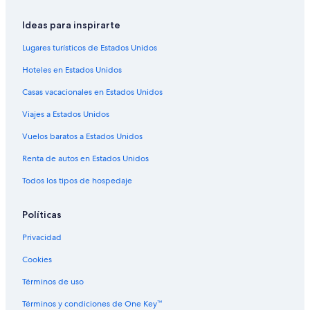
Casas de ciudad en Salt Lake City
Casas de huéspedes en Salt Lake City
Ideas para inspirarte
Casas vacacionales en Salt Lake City
Lugares turísticos de Estados Unidos
Condominios en Salt Lake City
Hoteles en Estados Unidos
Apartamentos en Salt Lake City
Casas vacacionales en Estados Unidos
Hostales en Salt Lake City
Viajes a Estados Unidos
Apart-Hoteles en Salt Lake City
Vuelos baratos a Estados Unidos
Hoteles con spa en Salt Lake City
Renta de autos en Estados Unidos
Hoteles todo incluido en Salt Lake City
Todos los tipos de hospedaje
Hoteles de ski en Salt Lake City
Hoteles de lujo en Salt Lake City
Políticas
Hoteles en la playa en Salt Lake City
Privacidad
Hoteles familiares en Salt Lake City
Cookies
Hoteles románticos en Salt Lake City
Términos de uso
Hoteles baratos en Salt Lake City
Términos y condiciones de One Key™