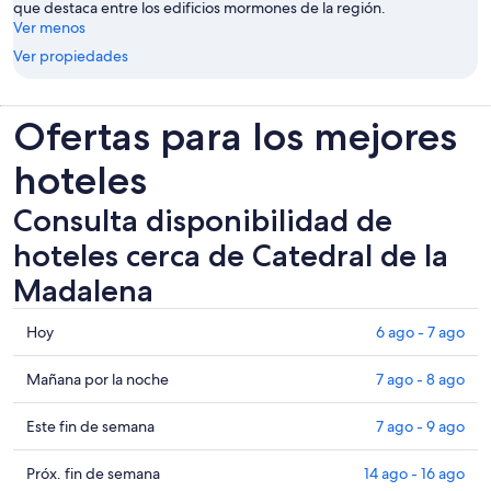
que destaca entre los edificios mormones de la región.
Ver menos
Ver propiedades
Ofertas para los mejores
hoteles
Consulta disponibilidad de
hoteles cerca de Catedral de la
Madalena
Consultar
Hoy
6 ago - 7 ago
los
precios
Consultar
Mañana por la noche
7 ago - 8 ago
cerca
precios
de
cerca
Consultar
Este fin de semana
7 ago - 9 ago
Catedral
de
precios
de
Catedral
cerca
Consultar
Próx. fin de semana
14 ago - 16 ago