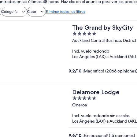
ntrados en las últimas 48 horas. Haz clic en el anuncio para ver los precio
Categoría
Clase
Eliminar todos los filtros
The Grand by SkyCity
5
out
Auckland Central Business District
of
Incl. vuelo redondo
5
Los Ángeles (LAX) a Auckland (AKL
9.2
/
10
¡Magnífico! (2066 opiniones
Delamore Lodge
5
out
Oneroa
of
Incl. vuelo redondo sin escalas
5
Los Ángeles (LAX) a Auckland (AKL
9.6
/
10
¡Excepcional! (15 opiniones)