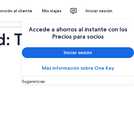
nción al cliente
Mis viajes
Iniciar sesión
Planear un viaje
Accede a ahorros al instante con los
d: Tours y
Precios para socios
Iniciar sesión
Más información sobre One Key
Sugerencias