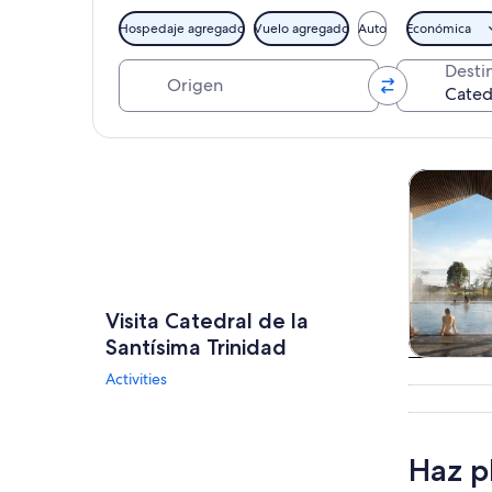
Hospedaje agregado
Vuelo agregado
Auto
Económica
Origen
Desti
Explorar mapa
Tours y ex
Visita Catedral de la
Santísima Trinidad
Tours
Activities
excursio
un d
Haz p