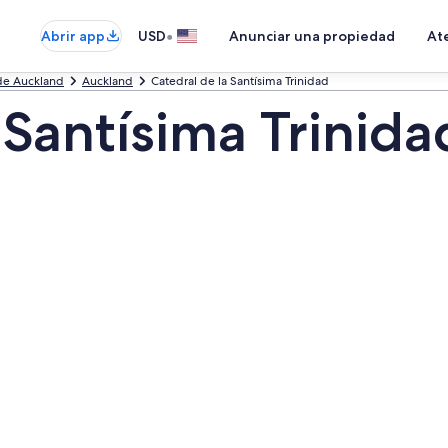
•
Abrir app
USD
Anunciar una propiedad
Ate
de Auckland
Auckland
Catedral de la Santísima Trinidad
 Santísima Trinida