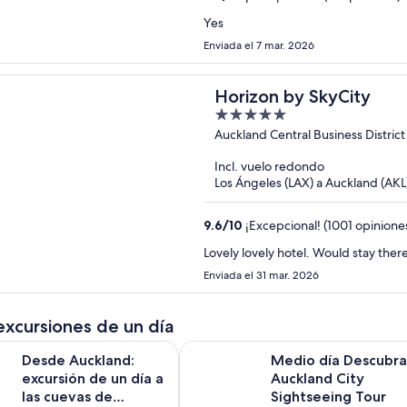
Yes
Enviada el 7 mar. 2026
Horizon by SkyCity
5
out
Auckland Central Business District
of
Incl. vuelo redondo
5
Los Ángeles (LAX) a Auckland (AKL
9.6
/
10
¡Excepcional! (1001 opinione
Lovely lovely hotel. Would stay ther
Enviada el 31 mar. 2026
excursiones de un día
land: excursión de un día a las cuevas de Hobbiton y Waitomo
Medio día Descubra Auckland City
Desde Auckland:
Medio día Descubra
excursión de un día a
Auckland City
las cuevas de
Sightseeing Tour