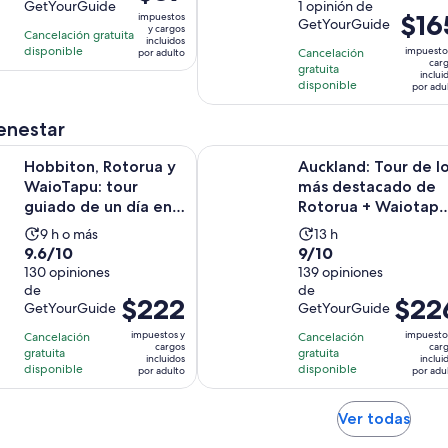
precio
GetYourGuide
de
1 opinión de
10
dura
El
$16
impuestos
GetYourGuide
es
10
con
1
y cargos
Cancelación gratuita
precio
incluidos
de
con
223
día
disponible
impuesto
Cancelación
por adulto
es
car
$37.
1
gratuita
opiniones
inclui
de
disponible
por
por adu
opinión
$165.
adulto
por
enestar
adulto
 Rotorua y WaioTapu: tour guiado de un día en grupo pequeñ
Auckland: Tour de lo más destacad
Hobbiton, Rotorua y
Auckland: Tour de l
WaioTapu: tour
más destacado de
guiado de un día en
Rotorua + Waiotapu
grupo pequeño
almuerzo y comple..
La
La
9 h o más
13 h
9.6
9.0
9.6/10
9/10
actividad
actividad
de
130 opiniones
de
139 opiniones
dura
dura
de
de
10
10
9
13
El
$222
El
$22
GetYourGuide
GetYourGuide
con
con
horas
horas
precio
precio
130
139
impuestos y
impuesto
Cancelación
Cancelación
es
es
cargos
car
gratuita
gratuita
opiniones
opiniones
incluidos
inclui
de
de
disponible
disponible
por adulto
por adu
$222.
$226.
por
por
Se
Ver todas
adulto
adulto
abrir