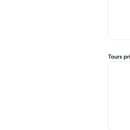
Tours pr
Tour en co