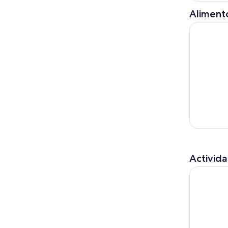
Alimento
Desde Auck
Activida
Desde Auck