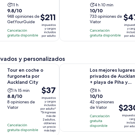
Hobbiton y Waitomo
La
La
11 h
4 h 10 min
con ...
9.8
10.0
9.8/10
10/10
actividad
actividad
El
$211
El
$4
de
948 opiniones de
de
733 opiniones de
dura
dura
precio
preci
GetYourGuide
Viator
10
10
11
4
impuestos
impues
es
es
con
con
y cargos
y car
horas
horas
Cancelación
Cancelación
incluidos
inclui
de
de
948
733
gratuita disponible
gratuita disponible
y
por adulto
por adu
$211.
$47.
opiniones
opiniones
10
por
por
minutos
adulto
adult
ivados y personalizados
Se abrirá en una nueva pes
che o furgoneta por Auckland City
Los mejores lugares privados de Auc
Tour en coche o
Los mejores lugares
furgoneta por
privados de Auckla
Auckland City
+ playa de Piha y
El
$37
tour por las Cat...
La
La
1 h 15 min
8 h
precio
8.8
10.0
8.8/10
10/10
actividad
actividad
impuestos
es
de
8 opiniones de
de
42 opiniones
y cargos
dura
dura
El
$23
incluidos
de
Viator
de Viator
10
10
1
8
por adulto*
precio
*Si ingresas
$37.
con
con
hora
horas
impuesto
Cancelación
más de
es
por
car
2 adultos,
8
42
gratuita
y
inclui
obtienes
de
Cancelación
adulto*
disponible
por adu
opiniones
opiniones
un precio
15
gratuita disponible
$230.
más bajo
minutos