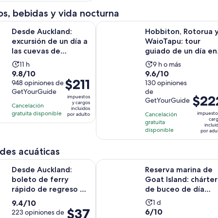
por
s, bebidas y vida nocturna
adulto
land: excursión de un día a las cuevas de Hobbiton y Waitomo
Hobbiton, Rotorua y WaioTapu: to
Desde Auckland:
Hobbiton, Rotorua 
excursión de un día a
WaioTapu: tour
las cuevas de
guiado de un día en
Hobbiton y Waitomo
grupo pequeño
La
La
11 h
9 h o más
con ...
9.8
9.6
9.8/10
9.6/10
actividad
actividad
El
$211
de
948 opiniones de
de
130 opiniones
dura
dura
precio
GetYourGuide
de
10
10
11
9
El
$22
impuestos
GetYourGuide
es
con
con
y cargos
horas
horas
Cancelación
precio
incluidos
de
948
130
gratuita disponible
impuesto
Cancelación
por adulto
es
car
$211.
gratuita
opiniones
opiniones
inclui
de
disponible
por
por adu
$222.
adulto
por
des acuáticas
adulto
S
land: boleto de ferry rápido de regreso a la isla de Waiheke
Reserva marina de Goat Island: ch
Desde Auckland:
Reserva marina de
boleto de ferry
Goat Island: chárter
rápido de regreso a
de buceo de día
la isla de Waiheke
completo
9.4
La
9.4/10
1 d
El
$37
6.0
6/10
de
223 opiniones de
actividad