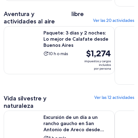
10
y
adulto*
opiniones
30
Aventura y
libre
minutos
actividades al aire
Ver las 20 actividades
Paquete: 3 días y 2 noches: Lo mejor de Calafate desde Bue
Recoleta &
Paquete: 3 días y 2 noches:
Lo mejor de Calafate desde
Buenos Aires
El
$1,274
La
10 h o más
precio
actividad
impuestos y cargos
es
incluidos
dura
por persona
de
10
$1,274.
horas
por
persona
Vida silvestre y
Ver las 12 actividades
naturaleza
Excursión de un día a un rancho gaucho en San Antonio de 
Día de ca
Excursión de un día a un
rancho gaucho en San
Antonio de Areco desde
Buenos...
8 h o más