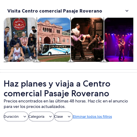
Visita Centro comercial Pasaje Roverano
Se abrirá en una nueva pestaña
Se abrirá en una nueva pest
Tours y excursiones de un día
Cultura e historia
Alimentos, bebidas y vida noc
Espectáculos y
Tours y
Cultura e
Alimentos,
Espectáculos 
excursiones de
historia
bebidas y vida
conciertos
un día
nocturna
Haz planes y viaja a Centro
comercial Pasaje Roverano
Precios encontrados en las últimas 48 horas. Haz clic en el anuncio
para ver los precios actualizados.
Duración
Categoría
Clase
Eliminar todos los filtros