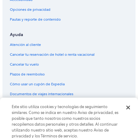
Hoteles con restaurante en Microcentro
Opciones de privacidad
Hoteles con sauna en Microcentro
Pautas y reporte de contenido
Hoteles con vista en Microcentro
Ayuda
Hoteles para bodas en Microcentro
Nh Hotels en Microcentro
Atención al cliente
Hoteles en Microcentro
Cancelar tu reservación de hotel o renta vacacional
Hoteles cerca de Pontificia Universidad Católica
Cancelar tu vuelo
Argentina
Plazos de reembolso
Hoteles cerca de Cabildo
Cómo usar un cupón de Expedia
Hoteles cerca de Estación de tren Belgrano de Buenos
Aires
Documentos de viajes internacionales
Hoteles en Comuna 1
© 2026 Expedia, Inc., una empresa de Expedia Group. Todos los
Este sitio utiliza cookies y tecnologías de seguimiento
Hoteles cerca de Estación de metro Diagonal Norte
derechos reservados. Expedia y el logo de Expedia son marcas
similares. Como se indica en nuestro Aviso de privacidad, es
registradas o marcas comerciales de Expedia, Inc. CST# 2029030-50.
posible que tanto nosotros como nuestros socios
Hoteles cerca de Casa Rosada
recopilemos datos personales y otros detalles. Al continuar
Hoteles cerca de Obelisco
utilizando nuestro sitio web, aceptas nuestro Aviso de
privacidad y los Términos de servicio.