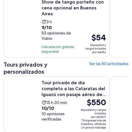
Show de tango porteño con
cena opcional en Buenos
Aires
La
3 h
9.0
9/10
actividad
de
53 opiniones de
dura
El
$54
Viator
10
3
precio
con
impuestos y
horas
Cancelación gratuita
es
cargos incluidos
53
disponible
por adulto
de
opiniones
$54.
Tours privados y
Ver las 80 actividades
por
personalizados
adulto
Tour privado de día completo a las Cataratas del Iguazú con 
City Tour 
Tour privado de día
completo a las Cataratas del
Iguazú con pasaje aéreo de...
El
$550
La
15 h 30 min
precio
10.0
10/10
actividad
impuestos y cargos
es
de
10 opiniones
incluidos
dura
por adulto*
de
verificadas
10
15
*Si ingresas más de
2 adultos, obtienes
$550.
con
horas
un precio más bajo
por