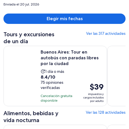
Enviada el 20 jul. 2026
Elegir mis fechas
Tours y excursiones
Ver las 317 actividades
de un día
Buenos Aires: Tour en autobús con paradas libres por la ciu
Tour para 
Buenos Aires: Tour en
autobús con paradas libres
por la ciudad
La
1 día o más
8.4
8.4/10
actividad
de
75 opiniones
dura
El
$39
verificadas
10
1
precio
con
impuestos y
día
Cancelación gratuita
es
cargos incluidos
75
disponible
por adulto
de
opiniones
$39.
Alimentos, bebidas y
Ver las 128 actividades
por
vida nocturna
adulto
Show de tango porteño con cena opcional en Buenos Aires
Buenos Ai