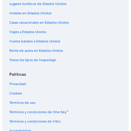
Lugares turísticos de Estados Unidos
Hoteles 2 estrellas en Microcentro
Hoteles en Estados Unidos
Hoteles 3 estrellas en Microcentro
Casas vacacionales en Estados Unidos
Hoteles 4 estrellas en Microcentro
Viajes a Estados Unidos
Hoteles con spa en Microcentro
Vuelos baratos a Estados Unidos
Hoteles de lujo en Microcentro
Hoteles familiares en Microcentro
Renta de autos en Estados Unidos
Hoteles históricos en Microcentro
Todos los tipos de hospedaje
Hoteles baratos en Microcentro
Políticas
Hoteles boutique en Microcentro
Privacidad
Hoteles con bar en Microcentro
Cookies
Hoteles con cocina en Microcentro
Términos de uso
Hoteles con desayuno incluido en Microcentro
Hoteles con estacionamiento en Microcentro
Términos y condiciones de One Key™
Hoteles con gimnasio en Microcentro
Términos y condiciones de Vrbo
Hoteles con alberca en Microcentro
Accesibilidad