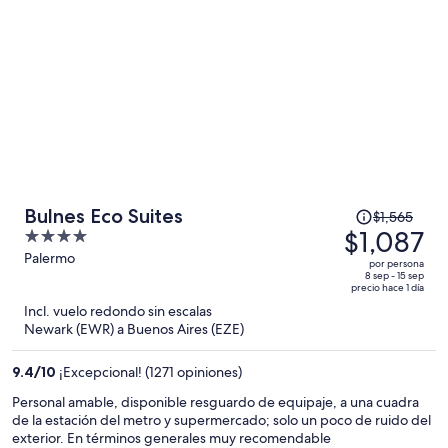
El
Bulnes Eco Suites
$1,565
precio
$1,087
4
era
out
Palermo
por persona
de
of
8 sep - 15 sep
precio hace 1 día
$1,565
5
Incl. vuelo redondo sin escalas
y
Newark (EWR) a Buenos Aires (EZE)
ahora
es
9.4
/
10
¡Excepcional! (1271 opiniones)
de
$1,087
Personal amable, disponible resguardo de equipaje, a una cuadra
de la estación del metro y supermercado; solo un poco de ruido del
por
exterior. En términos generales muy recomendable
persona