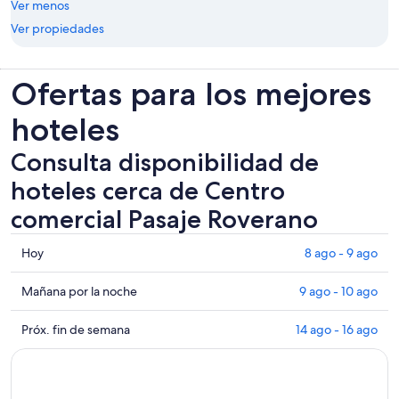
Ver menos
Ver propiedades
Ofertas para los mejores
hoteles
Consulta disponibilidad de
hoteles cerca de Centro
comercial Pasaje Roverano
Consultar
Hoy
8 ago - 9 ago
los
precios
Consultar
Mañana por la noche
9 ago - 10 ago
cerca
precios
de
cerca
Consultar
Próx. fin de semana
14 ago - 16 ago
Centro
de
precios
comercial
Centro
cerca
Pasaje
comercial
de