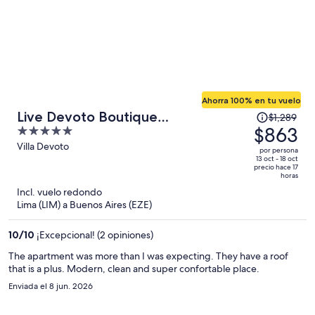
Ahorra 100% en tu vuelo
El
Live Devoto Boutique
$1,289
precio
$863
5
Apartments
era
out
Villa Devoto
por persona
de
of
13 oct - 18 oct
precio hace 17
$1,289
5
horas
y
Incl. vuelo redondo
ahora
Lima (LIM) a Buenos Aires (EZE)
es
de
10
/
10
¡Excepcional! (2 opiniones)
$863
The apartment was more than I was expecting. They have a roof
por
that is a plus. Modern, clean and super confortable place.
persona
Enviada el 8 jun. 2026