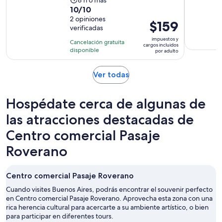
La
10.0
10/10
actividad
de
2 opiniones
dura
El
$159
verificadas
10
8
precio
con
impuestos y
horas
Cancelación gratuita
es
cargos incluidos
2
disponible
por adulto
de
opiniones
$159.
Se
Ver todas
por
abrirá
adulto
en
Hospédate cerca de algunas de
una
nueva
las atracciones destacadas de
pestaña
Centro comercial Pasaje
Roverano
Centro comercial Pasaje Roverano
Cuando visites Buenos Aires, podrás encontrar el souvenir perfecto
en Centro comercial Pasaje Roverano. Aprovecha esta zona con una
rica herencia cultural para acercarte a su ambiente artístico, o bien
para participar en diferentes tours.