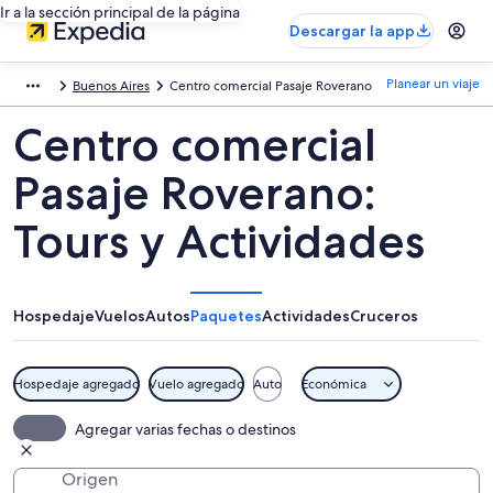
Ir a la sección principal de la página
Descargar la app
Planear un viaje
Buenos Aires
Centro comercial Pasaje Roverano
Centro comercial
Pasaje Roverano:
Tours y Actividades
Hospedaje
Vuelos
Autos
Paquetes
Actividades
Cruceros
Hospedaje agregado
Vuelo agregado
Auto
Económica
Agregar varias fechas o destinos
Origen