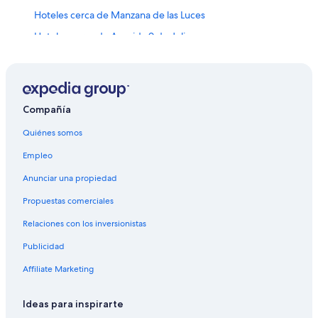
Hoteles cerca de Manzana de las Luces
Hoteles cerca de Avenida 9 de Julio
Hoteles cerca de Calle Lavalle
Hoteles cerca de Teatro Gran Rex
Hoteles cerca de Puente de la Mujer
Compañía
Hoteles con casino en Monserrat
Quiénes somos
Hoteles con spa en Monserrat
Empleo
Hoteles familiares en Monserrat
Anunciar una propiedad
Hoteles románticos en Monserrat
Propuestas comerciales
Hoteles baratos en Monserrat
Relaciones con los inversionistas
Hoteles cerca de la catedral en Monserrat
Publicidad
Hoteles con cocina en Monserrat
Affiliate Marketing
Hoteles con estacionamiento en Monserrat
Hoteles en Monserrat
Ideas para inspirarte
Hoteles cerca de Estación de metro Piedras