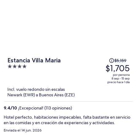
El
Estancia Villa Maria
$5,159
precio
$1,705
4
era
out
por persona
de
of
8 sep - 15 sep
precio hace 1 día
$5,159
5
Incl. vuelo redondo sin escalas
y
Newark (EWR) a Buenos Aires (EZE)
ahora
es
9.4
/
10
¡Excepcional! (113 opiniones)
de
$1,705
Hotel perfecto, habitaciones impecables, falta bastante en servicio
en las comidas y en creación de experiencias y actividades.
por
persona
Enviada el 14 jun. 2026