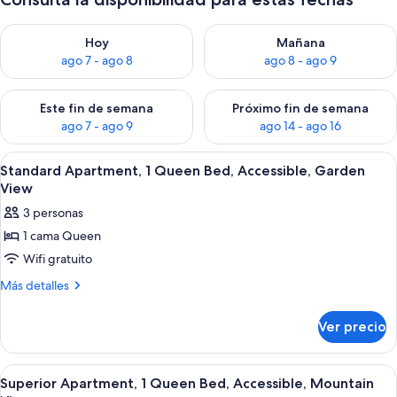
Consulta la disponibilidad para hoy ago 7 - ago 8
Consulta la disponibilidad pa
Hoy
Mañana
ago 7 - ago 8
ago 8 - ago 9
Consulta la disponibilidad para este fin de semana ago 7 - ag
Consulta la disponibilidad par
Este fin de semana
Próximo fin de semana
ago 7 - ago 9
ago 14 - ago 16
Abrir
Un dormitorio con cama, mesita de noc
5
Standard Apartment, 1 Queen Bed, Accessible, Garden
todas
View
las
3 personas
fotos
1 cama Queen
de
Wifi gratuito
Standard
Apartment,
Más
Más detalles
detalles
1
sobre
Queen
Ver precio
Standard
Bed,
Apartment,
Accessible,
1
Abrir
Una habitación de hotel moderna con u
5
Queen
Garden
Superior Apartment, 1 Queen Bed, Accessible, Mountain
todas
Bed,