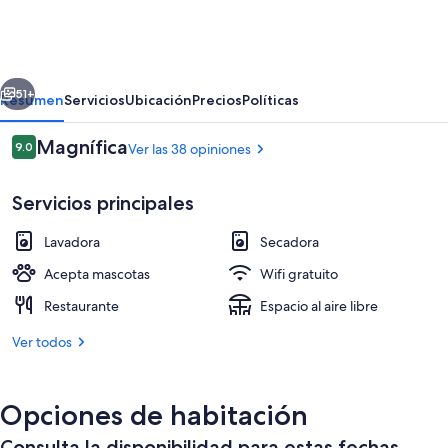
erior
Siguiente
51+
Resumen
Servicios
Ubicación
Precios
Políticas
Opiniones
Magnífica
9.0
Ver las 38 opiniones
9.0 de 10,
Servicios principales
Lavadora
Secadora
Acepta mascotas
Wifi gratuito
Restaurante
Espacio al aire libre
Recepción
Ver todos
Opciones de habitación
Consulta la disponibilidad para estas fechas