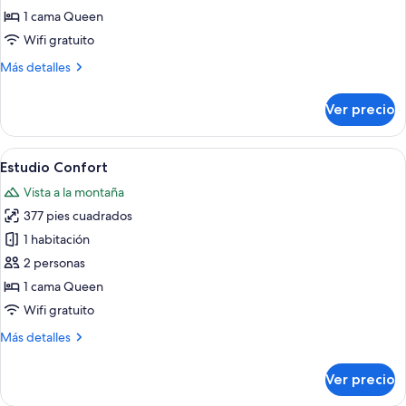
vista
1
1 cama Queen
al
cama
jardín
Wifi gratuito
Queen
Más
Más detalles
size,
detalles
con
sobre
Ver precio
Departamento
acceso
superior,
para
1
Abrir
Un dormitorio moderno con una cama d
personas
10
cama
Estudio Confort
todas
discapacitadas
Queen
Vista a la montaña
size,
las
con
377 pies cuadrados
fotos
acceso
de
1 habitación
para
Estudio
personas
2 personas
discapacitadas
Confort
1 cama Queen
Wifi gratuito
Más
Más detalles
detalles
sobre
Ver precio
Estudio
Confort