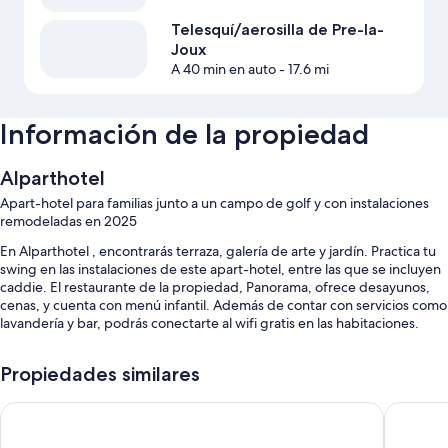
Telesquí/aerosilla de Pre-la-
Joux
A 40 min en auto
- 17.6 mi
Información de la propiedad
Alparthotel
Apart-hotel para familias junto a un campo de golf y con instalaciones
remodeladas en 2025
En Alparthotel , encontrarás terraza, galería de arte y jardín. Practica tu
swing en las instalaciones de este apart-hotel, entre las que se incluyen
caddie. El restaurante de la propiedad, Panorama, ofrece desayunos,
cenas, y cuenta con menú infantil. Además de contar con servicios como
lavandería y bar, podrás conectarte al wifi gratis en las habitaciones.
Estos son algunos más de los servicios en este apart-hotel:
Propiedades similares
Acceso a una alberca al aire libre en los alrededores con tobogán y
área de juegos acuáticos
SWISSPEAK Resorts by Pierre & Vacances Premium Meiringen
Emma's B
Desayuno continental (con cargo), estacionamiento (con cargo) y
estación de carga para vehículos eléctricos