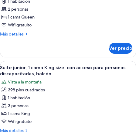
1 habitación
Habitación
jardín
doble
2 personas
superior,
1 cama Queen
1
Wifi gratuito
cama
Más
Más detalles
Queen
detalles
size,
sobre
Ver precio
Habitación
vista
doble
a
superior,
Abrir
Habitación de hotel con una cama grand
la
11
1
Suite junior, 1 cama King size, con acceso para personas
todas
montaña
cama
discapacitadas, balcón
Queen
las
Vista a la montaña
size,
fotos
vista
398 pies cuadrados
de
a
1 habitación
Suite
la
montaña
junior,
3 personas
1
1 cama King
cama
Wifi gratuito
King
Más
Más detalles
size,
detalles