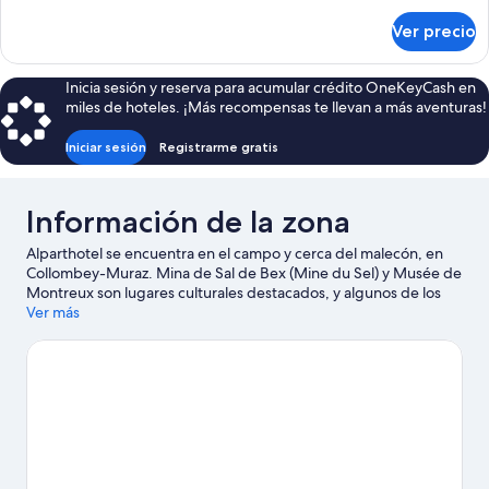
con
sobre
Ver precio
Suite
acceso
junior,
para
1
Inicia sesión y reserva para acumular crédito OneKeyCash en
personas
cama
miles de hoteles. ¡Más recompensas te llevan a más aventuras!
discapacitadas,
King
size,
balcón
Iniciar sesión
Registrarme gratis
con
acceso
para
Información de la zona
personas
discapacitadas,
Alparthotel se encuentra en el campo y cerca del malecón, en
balcón
Collombey-Muraz. Mina de Sal de Bex (Mine du Sel) y Musée de
Montreux son lugares culturales destacados, y algunos de los
sitios emblemáticos del área incluyen Castillo de Aigle y
Ver más
Fortaleza de San Mauricio. ¿Viajas con niños? No te pierdas
Parque temático Labyrinthe Aventure, o asiste a un evento o
partido en Montreux Music & Convention Centre 2m2c. Disfruta
de las montañas con lugares para hacer ski cross-country y
lugares para hacer ski alpino, y aprovecha para practicar
actividades como paseos en trineo y paseos con raquetas de
nieve.
Visita nuestra guía de Collombey-Muraz
Ver más apart-hoteles en Collombey-Muraz