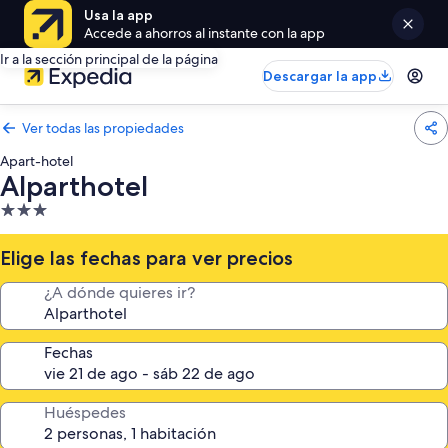
Usa la app
Accede a ahorros al instante con la app
Ir a la sección principal de la página
Descargar la app
Ver todas las propiedades
Apart-hotel
Alparthotel
Propiedad
de
3.0
Elige las fechas para ver precios
estrellas
¿A dónde quieres ir?
Fechas
Huéspedes