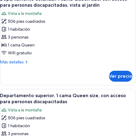
todas
Queen
Garden
para personas discapacitadas, vista al jardín
Bed,
las
View
Vista a la montaña
Garden
fotos
View
506 pies cuadrados
de
1 habitación
Departamento
estándar,
3 personas
1
1 cama Queen
cama
Wifi gratuito
Queen
Más
Más detalles
size,
detalles
con
sobre
Ver precio
Departamento
acceso
estándar,
para
1
Abrir
Una sala de estar moderna con un sof
personas
10
cama
Departamento superior, 1 cama Queen size, con acceso
todas
discapacitadas,
Queen
para personas discapacitadas
size,
las
vista
Vista a la montaña
con
fotos
al
acceso
506 pies cuadrados
de
jardín
para
1 habitación
Departamento
personas
discapacitadas,
superior,
3 personas