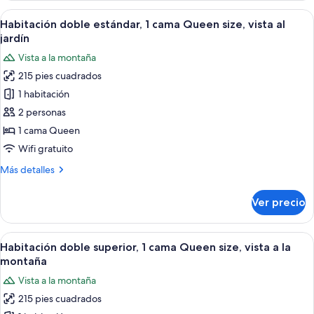
Abrir
Habitación de hotel con una cama, un e
5
Habitación doble estándar, 1 cama Queen size, vista al
todas
jardín
las
Vista a la montaña
fotos
215 pies cuadrados
de
1 habitación
Habitación
doble
2 personas
estándar,
1 cama Queen
1
Wifi gratuito
cama
Más
Más detalles
Queen
detalles
size,
sobre
Ver precio
Habitación
vista
doble
al
estándar,
Abrir
Habitación de hotel con cama, escritor
jardín
10
1
Habitación doble superior, 1 cama Queen size, vista a la
todas
cama
montaña
Queen
las
Vista a la montaña
size,
fotos
vista
215 pies cuadrados
de
al