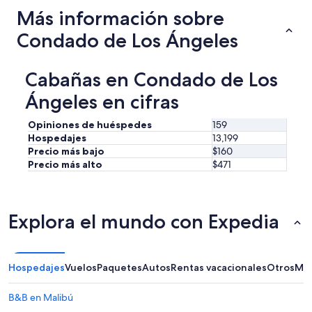
d
a
Más información sobre
o
s
a
t
Condado de Los Ángeles
n
h
d
e
p
b
Cabañas en Condado de Los
l
a
a
t
Ángeles en cifras
c
h
e
t
Opiniones de huéspedes
159
s
u
Hospedajes
13,199
t
b
Precio más bajo
$160
o
,
Precio más alto
$471
g
i
o
t
.
w
W
a
Explora el mundo con Expedia
e
s
h
r
a
a
d
t
a
Hospedajes
Vuelos
Paquetes
Autos
Rentas vacacionales
Otros
Más
h
p
e
e
r
B&B en Malibú
a
d