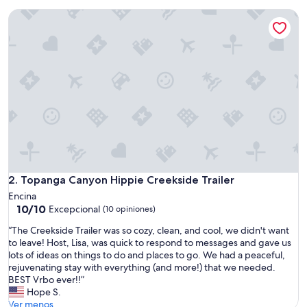
i
de
Topanga Canyon Hippie Creekside Trailer
r
$172
k
y
t
r
e
e
h
o
u
s
e
a
c
Topanga Canyon Hippie Creekside Trailer
2. Topanga Canyon Hippie Creekside Trailer
c
Encina
o
10.0
10/10
Excepcional
(10 opiniones)
m
de
m
“
“The Creekside Trailer was so cozy, clean, and cool, we didn't want
10,
o
T
to leave! Host, Lisa, was quick to respond to messages and gave us
Excepcional,
d
h
lots of ideas on things to do and places to go. We had a peaceful,
(10
a
e
rejuvenating stay with everything (and more!) that we needed.
opiniones)
t
C
BEST Vrbo ever!!”
i
r
Hope S.
o
e
Ver menos