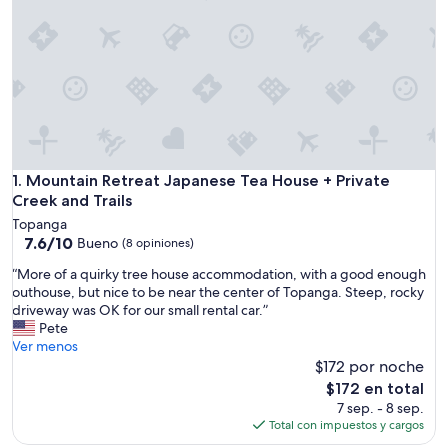
Mountain Retreat Japanese Tea House + Private Creek and Tr
1. Mountain Retreat Japanese Tea House + Private
Creek and Trails
Topanga
7.6
7.6/10
Bueno
(8 opiniones)
de
“
“More of a quirky tree house accommodation, with a good enough
10,
M
outhouse, but nice to be near the center of Topanga. Steep, rocky
Bueno,
o
driveway was OK for our small rental car.”
(8
r
Pete
opiniones)
e
Ver menos
o
$172 por noche
f
El
$172 en total
a
precio
7 sep. - 8 sep.
q
actual
Total con impuestos y cargos
u
es