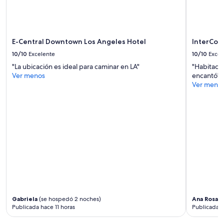
v
p
l
e
r
c
u
e
a
s
t
r
l
t
E-Central Downtown Los Angeles Hotel
InterCon
.
o
y
”
10/10
Excelente
10/10
Excel
t
c
s
l
"La ubicación es ideal para caminar en LA"
"Habitació
o
e
Ver menos
encantó"
f
a
Ver meno
i
n
d
,
e
t
a
h
s
e
o
o
n
n
t
l
h
y
i
i
n
s
g
s
s
Gabriela
(se hospedó 2 noches)
Ana Rosa
(
u
Publicada hace 11 horas
Publicada h
t
e
o
w