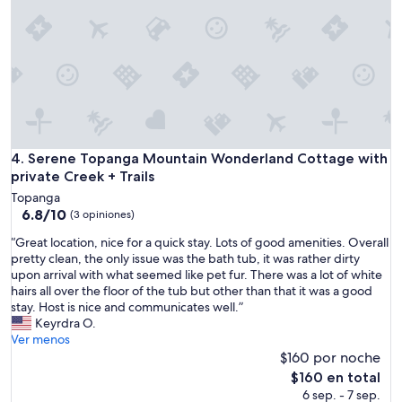
,
e
b
a
u
n
t
,
n
a
i
n
c
d
e
c
t
o
o
Serene Topanga Mountain Wonderland Cottage with private 
4. Serene Topanga Mountain Wonderland Cottage with
o
b
l
private Creek + Trails
e
,
Topanga
n
w
6.8
6.8/10
(3 opiniones)
e
e
de
a
d
“
“Great location, nice for a quick stay. Lots of good amenities. Overall
10,
r
i
G
pretty clean, the only issue was the bath tub, it was rather dirty
(3
t
d
r
upon arrival with what seemed like pet fur. There was a lot of white
opiniones)
h
n
e
hairs all over the floor of the tub but other than that it was a good
e
'
a
stay. Host is nice and communicates well.”
c
t
t
Keyrdra O.
e
w
l
Ver menos
n
a
o
$160 por noche
t
n
c
El
$160 en total
e
t
a
precio
6 sep. - 7 sep.
r
t