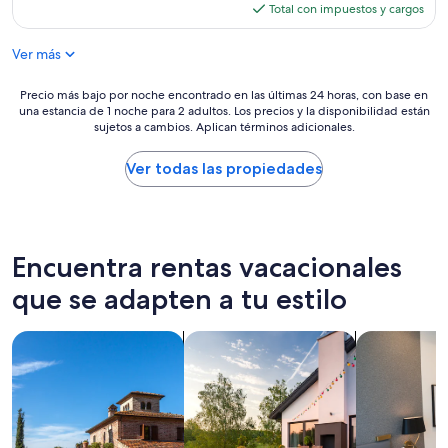
t
actual
Total con impuestos y cargos
o
o
i
es
f
l
o
de
T
e
Ver más
n
$160
o
a
,
p
v
n
Precio
Precio más bajo por noche encontrado en las últimas 24 horas, con base en
a
e
i
una estancia de 1 noche para 2 adultos. Los precios y la disponibilidad están
más
n
!
c
sujetos a cambios. Aplican términos adicionales.
bajo
g
H
e
por
a
o
f
noche
Ver todas las propiedades
.
s
o
encontrado
S
t
r
en
t
,
a
las
e
L
q
últimas
e
i
u
24
Encuentra rentas vacacionales
p
s
i
horas,
,
a
c
que se adapten a tu estilo
con
r
,
k
base
o
w
s
en
c
Buscar villas
Buscar casas de vacaciones
Buscar apart
a
t
una
k
s
a
estancia
y
q
y
de
d
u
.
1
r
i
L
noche
i
c
o
para
v