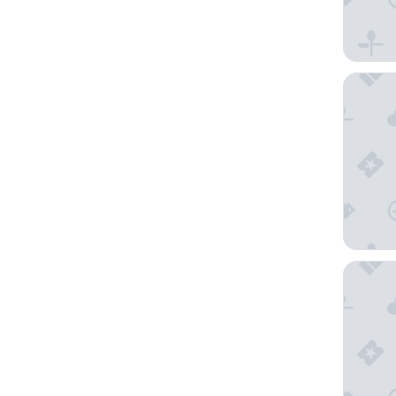
Grand H
Bellafer