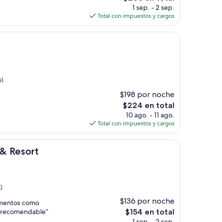
precio
1 sep. - 2 sep.
actual
Total con impuestos y cargos
es
de
$203
s)
$198 por noche
El
$224 en total
precio
10 ago. - 11 ago.
actual
Total con impuestos y cargos
es
de
$224
 & Resort
)
$136 por noche
imentos como
El
r recomendable”
$154 en total
precio
1 sep. - 2 sep.