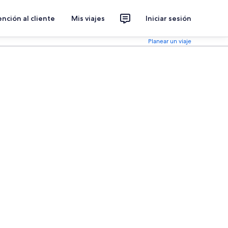
nción al cliente
Mis viajes
Iniciar sesión
Planear un viaje