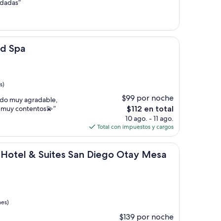
idadas”
nd Spa
s)
$99 por noche
odo muy agradable,
El
s muy contentos💫”
$112 en total
precio
10 ago. - 11 ago.
actual
Total con impuestos y cargos
es
de
 Suites San Diego Otay Mesa by IHG
$112
s Hotel & Suites San Diego Otay Mesa
nes)
$139 por noche