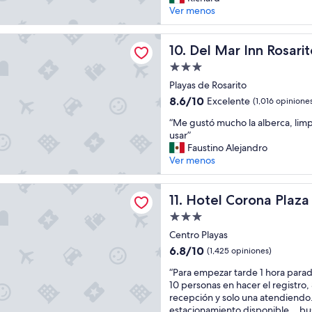
o
u
d
Ver menos
opiniones)
s
e
o
T
r
e
Inn Rosarito
o
a
s
Del Mar Inn Rosarito
10. Del Mar Inn Rosarit
d
d
t
Propiedad
o
e
u
s
de
l
v
Playas de Rosarito
m
o
3.0
o
8.6
8.6/10
Excelente
(1,016 opinione
u
m
e
estrellas
de
y
e
“
x
“Me gustó mucho la alberca, lim
10,
c
j
M
c
usar”
Excelente,
o
o
e
e
Faustino Alejandro
(1,016
n
r
g
l
Ver menos
opiniones)
t
,
u
e
e
f
s
n
orona Plaza
n
a
t
Hotel Corona Plaza
t
11. Hotel Corona Plaza
t
c
ó
e
Propiedad
o
i
m
t
de
s
l
u
Centro Playas
a
💫
i
3.0
c
n
6.8
6.8/10
(1,425 opiniones)
”
t
h
t
estrellas
de
a
“
o
“Para empezar tarde 1 hora parad
o
10,
n
P
l
10 personas en hacer el registro,
a
(1,425
d
a
a
recepción y solo una atendiendo..
l
opiniones)
o
r
a
estacionamiento disponible... bus
i