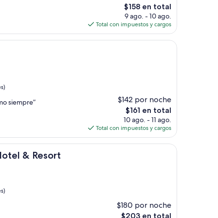
El
$158 en total
precio
9 ago. - 10 ago.
actual
Total con impuestos y cargos
es
de
$158
a
s)
$142 por noche
omo siempre”
El
$161 en total
precio
10 ago. - 11 ago.
actual
Total con impuestos y cargos
es
de
Resort
$161
Hotel & Resort
s)
$180 por noche
El
$203 en total