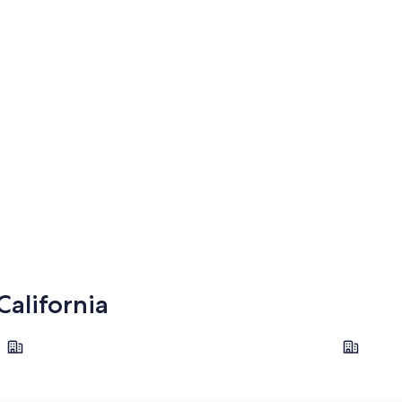
California
Tijuana
Mexicali