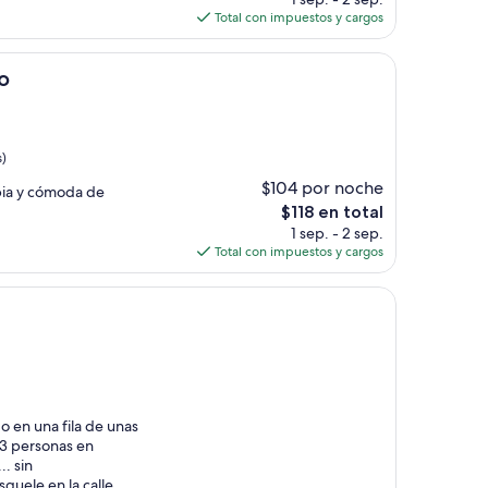
actual
Total con impuestos y cargos
es
de
$154
o
s)
$104 por noche
pia y cómoda de
El
$118 en total
precio
1 sep. - 2 sep.
actual
Total con impuestos y cargos
es
de
$118
o en una fila de unas
 3 personas en
. sin
quele en la calle