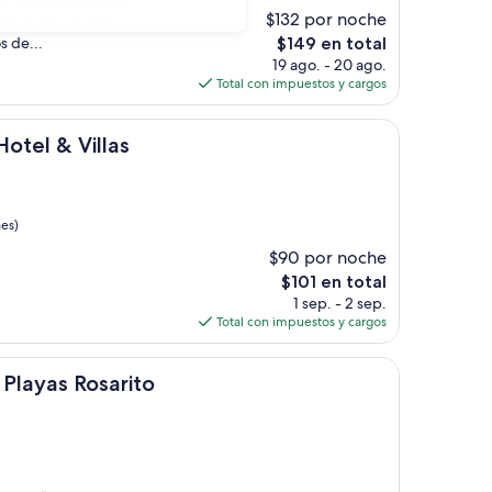
mi. En verdad pase
$132 por noche
ante es muy bueno,
El
s de...
$149 en total
precio
19 ago. - 20 ago.
actual
Total con impuestos y cargos
es
de
illas
$149
otel & Villas
nes)
$90 por noche
El
$101 en total
precio
1 sep. - 2 sep.
actual
Total con impuestos y cargos
es
de
osarito
$101
 Playas Rosarito