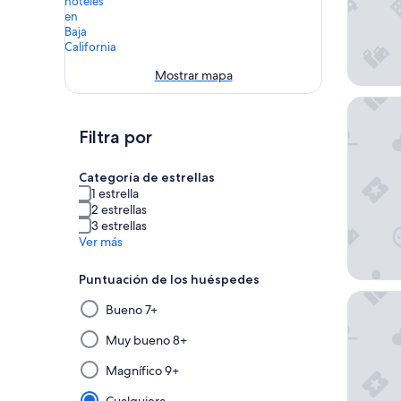
Mostrar mapa
Puerto N
Filtra por
Categoría de estrellas
1 estrella
2 estrellas
3 estrellas
Ver más
Puntuación de los huéspedes
Hotel Fe
Al
Bueno 7+
seleccionar
y
Muy bueno 8+
aplicar
Magnífico 9+
un
filtro
Cualquiera