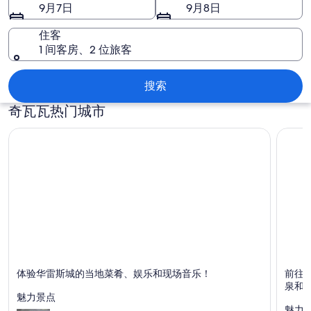
片
9月7日
9月8日
住客
1 间客房、2 位旅客
奇瓦瓦
搜索
奇瓦瓦热门城市
华雷斯城
博科伊
体验华雷斯城的当地菜肴、娱乐和现场音乐！
前往
以用餐、购物和商务而闻名
以游览
泉和
和温泉
魅力景点
魅力