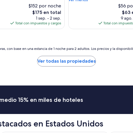
e
$152 por noche
$56 po
d
El
El
$175 en total
$63 
e
precio
preci
1 sep. - 2 sep.
9 ago.
m
actual
actual
Total con impuestos y cargos
Total con impuesto
e
es
es
j
de
de
o
$175
$63
r
a
as, con base en una estancia de 1 noche para 2 adultos. Los precios y la disponibil
r
e
Ver todas las propiedades
n
c
u
a
n
t
o
romedio 15% en miles de hoteles
a
l
o
s
stacados en Estados Unidos
d
e
t