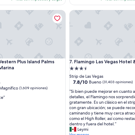
b
es
es
l
de
de
ern Plus Island Palms Hotel & Marina
Flamingo Las Vegas Hotel & C
e
$211
$234
”
ern Plus Island Palms Hotel & Marina
Flamingo Las Vegas Hotel & C
Western Plus Island Palms
7. Flamingo Las Vegas Hotel 
Marina
Propiedad
d
de
Strip de Las Vegas
3.5
7.8
7.8/10
Bueno
a
(31,403 opiniones)
de
estrellas
Magnífico
(1,609 opiniones)
“
“Si bien puede mejorar en cuanto a
10,
S
detalles, el Flamingo nos sorprendi
ce”
Bueno,
i
gratamente. Es un clásico en el stri
(31,403
o,
b
con gran ubicación; se puede recorr
opiniones)
i
caminando y tiene muy cerca atrac
s)
e
como el High Roller, así como resta
n
dentro y fuera del hotel.”
p
Leymi
u
Ver menos