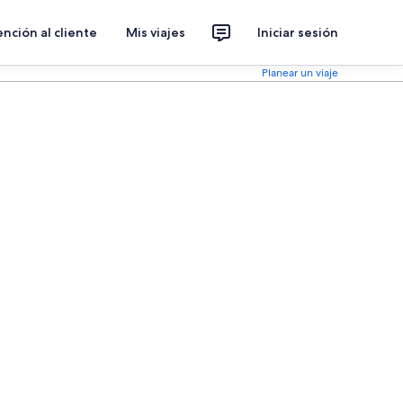
nción al cliente
Mis viajes
Iniciar sesión
Planear un viaje