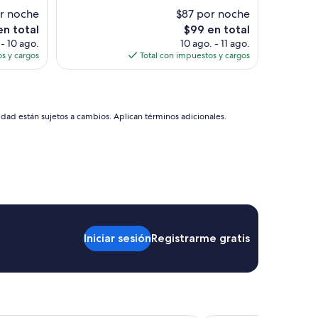
d
r noche
$87 por noche
e
El
en total
$99 en total
t
o
precio
 - 10 ago.
10 ago. - 11 ago.
a
actual
s y cargos
Total con impuestos y cargos
l
es
l
de
e
$99
,
u
idad están sujetos a cambios. Aplican términos adicionales.
n
a
t
o
a
l
l
a
e
s
Iniciar sesión
Registrarme gratis
t
a
b
a
s
u