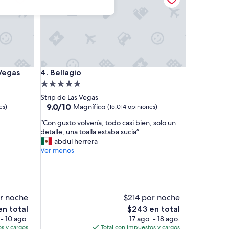
as
Bellagio
Vegas
4. Bellagio
Propiedad
de
Strip de Las Vegas
5.0
9.0
9.0/10
Magnífico
es)
(15,014 opiniones)
de
estrellas
“
“Con gusto volvería, todo casi bien, solo un
10,
C
detalle, una toalla estaba sucia”
Magnífico,
o
abdul herrera
(15,014
n
Ver menos
opiniones)
g
u
s
t
o
r noche
$214 por noche
v
El
n total
$243 en total
o
precio
 - 10 ago.
17 ago. - 18 ago.
l
actual
s y cargos
Total con impuestos y cargos