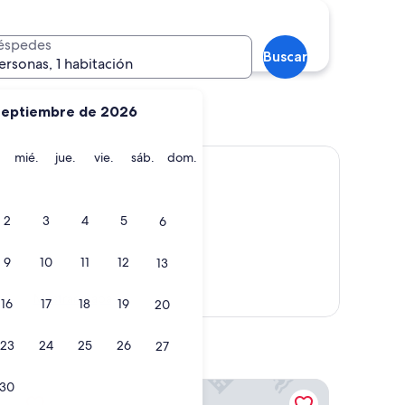
éspedes
Buscar
ersonas, 1 habitación
septiembre de 2026
eles
Las Vegas
martes
miércoles
jueves
viernes
sábado
domingo
mié.
jue.
vie.
sáb.
dom.
2
3
4
5
6
9
10
11
12
13
Mostrar mapa
16
17
18
19
20
23
24
25
26
27
as
Bellagio
30