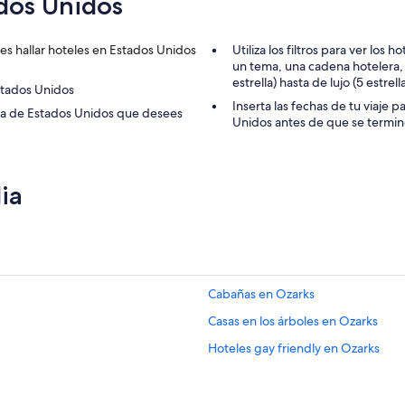
dos Unidos
e
n
d
s hallar hoteles en Estados Unidos
Utiliza los filtros para ver lo
i
un tema, una cadena hotelera, 
ó
estrella) hasta de lujo (5 estre
g
stados Unidos
r
Inserta las fechas de tu viaje 
ona de Estados Unidos que desees
a
Unidos antes de que se termi
t
a
m
e
ia
n
t
e
.
E
s
Cabañas en Ozarks
u
n
Casas en los árboles en Ozarks
c
l
Hoteles gay friendly en Ozarks
á
s
i