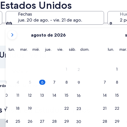
 Estados Unidos
Fechas
Hu
jue. 20 de ago. - vie. 21 de ago.
2 p
tus
agosto de 2026
meses
Nueva York
Los Áng
actuales
son
lunes
martes
miércoles
jueves
viernes
sábado
domingo
lunes
lun.
mar.
mié.
jue.
vie.
sáb.
dom.
lun.
mar.
Unidos. Ve la
August
2026
y
1
1
2
Mañana
September
7 ago. - 8 ago.
2026.
3
4
5
6
7
8
7
8
9
róximo fin de semana
14 ago. - 16 ago.
10
11
12
13
14
15
14
15
16
s vista en Estados Unidos
17
18
19
20
21
22
21
22
23
San Diego Bayside
The Cosmopolitan Of Las Veg
24
25
26
27
28
29
28
29
30