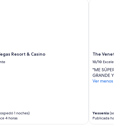
egas Resort & Casino
The Venetian Resort L
c
i
a
”
Vegas Resort & Casino
The Venetian Resort 
nte
10/10
Excelente
"ME SÚPER ENCANTO EL
GRANDE Y BONITA TA
Ver menos
hospedó 1 noches)
Yessenia
(se hospedó 2 no
ce 4 horas
Publicada hace 6 horas