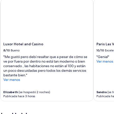
Luxor Hotel and Casino
Paris Las V
a
l
l
e
s
,
e
l
F
Luxor Hotel and Casino
Paris Las 
l
a
8/10
Bueno
10/10
Excele
m
"Me gustó pero debí resaltar que a pesar de cómo se
"Genial"
i
ve por fuera por dentro no está tan moderno o bien
Ver menos
n
conservado , las habitaciones no están al 100 y están
g
un poco descuidadas pero todos los demás servicios
o
bastante bien."
n
Ver menos
o
s
s
Elizabeth
(se hospedó 2 noches)
Sandra
(se 
o
Publicada hace 3 horas
Publicada ha
r
p
r