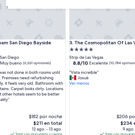
31
San Diego Bayside
The Cosmopolitan Of Las Veg
ham San Diego Bayside
3. The Cosmopolitan Of Las 
d
Propiedad
de
 San Diego
Strip de Las Vegas
5.0
8.8
8.8/10
Muy bueno
Excelente
(6,261 opiniones)
(10,784 opinion
de
estrellas
“
was not done in both rooms until
“Vista increíble”
10,
V
 Premises need refurbishing
Josué
Excelente,
i
y, it feels very old. Bathroom with
Ver menos
(10,784
s
tains. Carpet looks dirty. Locations
opiniones)
t
t other hotels seem to be better
s)
a
ality”
i
n
c
$182 por noche
$206 po
r
El
El
$211 en total
$234 e
e
precio
precio
12 ago. - 13 ago.
9 ago.
í
actual
actual
Total con impuestos y cargos
Total con impuesto