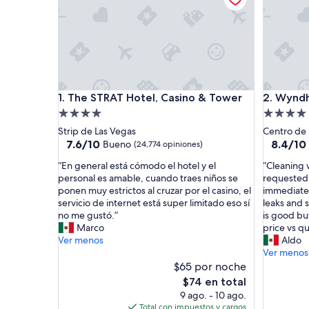
The STRAT Hotel, Casino & Tower
Wyndham 
1. The STRAT Hotel, Casino & Tower
2. Wynd
Propiedad
Propieda
de
de
Strip de Las Vegas
Centro de
4.0
4.0
7.6
8.4
7.6/10
8.4/10
Bueno
(24,774 opiniones)
de
de
estrellas
estrellas
“
“
“En general está cómodo el hotel y el
“Cleaning 
10,
10,
E
C
personal es amable, cuando traes niños se
requested.
Bueno,
Muy
n
l
ponen muy estrictos al cruzar por el casino, el
immediatel
(24,774
bueno,
g
e
servicio de internet está super limitado eso sí
leaks and s
opiniones)
(6,261
e
a
no me gustó.”
is good bu
opinione
n
n
Marco
price vs qu
e
i
Ver menos
Aldo
r
n
Ver menos
a
g
$65 por noche
l
w
El
$74 en total
e
a
precio
9 ago. - 10 ago.
s
s
actual
Total con impuestos y cargos