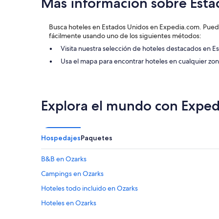
Más información sobre Esta
z
s
a
v
r
e
Busca hoteles en Estados Unidos en Expedia.com. Puede
p
r
fácilmente usando uno de los siguientes métodos:
o
y
Visita nuestra selección de hoteles destacados en E
r
o
e
l
Usa el mapa para encontrar hoteles en cualquier z
l
d
c
.
a
B
s
a
Explora el mundo con Exped
i
t
n
h
o
r
,
o
Hospedajes
Paquetes
e
o
l
m
s
w
B&B en Ozarks
e
i
Campings en Ozarks
r
t
v
h
Hoteles todo incluido en Ozarks
i
l
c
e
Hoteles en Ozarks
i
a
o
k