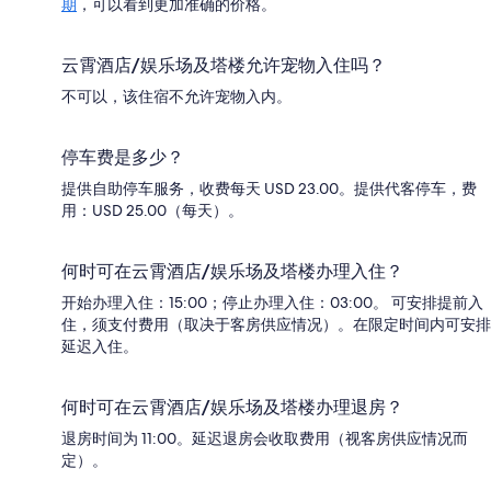
期
，可以看到更加准确的价格。
云霄酒店/娱乐场及塔楼允许宠物入住吗？
不可以，该住宿不允许宠物入内。
停车费是多少？
提供自助停车服务，收费每天 USD 23.00。提供代客停车，费
用：USD 25.00（每天）。
何时可在云霄酒店/娱乐场及塔楼办理入住？
开始办理入住：15:00；停止办理入住：03:00。 可安排提前入
住，须支付费用（取决于客房供应情况）。在限定时间内可安排
延迟入住。
何时可在云霄酒店/娱乐场及塔楼办理退房？
退房时间为 11:00。延迟退房会收取费用（视客房供应情况而
定）。