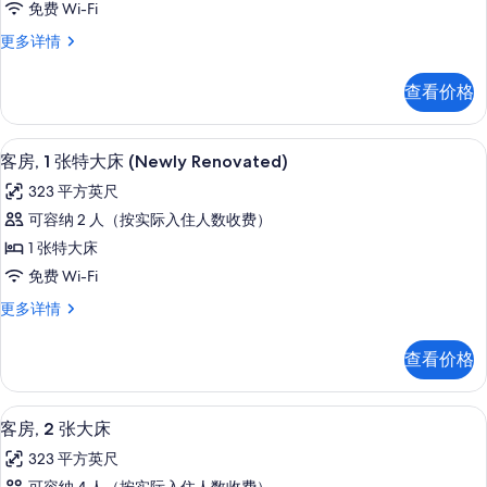
免费 Wi-Fi
张
客
更多详情
特
房,
大
1
查看价格
张
床
特
的
大
高档床上用品、办公桌、遮光窗帘、免费 
显
7
床
所
客房, 1 张特大床 (Newly Renovated)
示
更
有
323 平方英尺
多
客
照
信
可容纳 2 人（按实际入住人数收费）
房,
息
片
1 张特大床
1
免费 Wi-Fi
张
客
更多详情
特
房,
大
1
查看价格
张
床
特
(Newly
大
客房, 2 张大床 | 高档床上用品、办公桌
显
Renovated)
6
床
客房, 2 张大床
示
(Newly
的
323 平方英尺
Renovated)
客
所
更