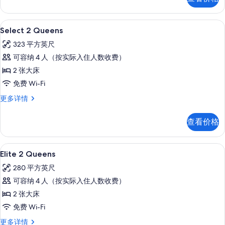
多
片
信
息
Select 2 Queens | 高档床上用品、
显
4
Select 2 Queens
示
323 平方英尺
Select
可容纳 4 人（按实际入住人数收费）
2
2 张大床
Queens
免费 Wi-Fi
的
所
Select
更多详情
2
有
Queens
查看价格
照
更
多
片
信
Elite 2 Queens | 高档床上用品、办
显
5
息
Elite 2 Queens
示
280 平方英尺
Elite
可容纳 4 人（按实际入住人数收费）
2
2 张大床
Queens
免费 Wi-Fi
的
所
Elite
更多详情