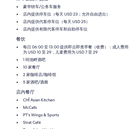
豪华轿车/公务车服务
店内提供停车位（每天 USD 23；允许自由进出）
店内提供代客停车位（每天 USD 25）
店内提供有限代客停车和自助停车位
餐饮
每日 06:00 至 13:00 提供即点即煮早餐（收费）：成人费用
为 USD 10 至 29，儿童费用为 USD 7 至 29
1 间池畔酒吧
10 家餐厅
2 家咖啡店/咖啡馆
5 家酒吧/酒廊
店内餐厅
CHĪ Asian Kitchen
McCalls
PT's Wings & Sports
Strat Café