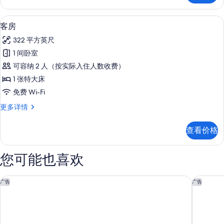
(Newly
特
Renovated)
大
客房 | 高档床上用品、办公桌、遮光窗帘、
显
的
5
床
客房
示
(Newly
所
322 平方英尺
Renovated)
客
有
更
1 间卧室
房
多
照
可容纳 2 人（按实际入住人数收费）
信
的
片
息
1 张特大床
所
免费 Wi-Fi
有
客
更多详情
照
房
片
更
查看价格
多
信
息
您可能也喜欢
OYO 拉斯维加斯赌场酒店
拉斯维加
广告
广告