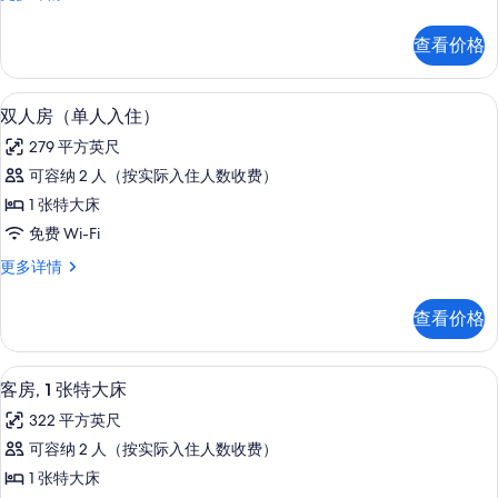
2
有
Queens
查看价格
照
更
多
片
信
双人房（单人入住） | 高档床上用品、办
显
4
息
双人房（单人入住）
示
279 平方英尺
双
可容纳 2 人（按实际入住人数收费）
人
1 张特大床
房
免费 Wi-Fi
（单
双
更多详情
人
人
入
房
查看价格
（单
住）
人
的
入
客房, 1 张特大床 | 高档床上用品、办公
显
4
住）
客房, 1 张特大床
所
示
更
有
322 平方英尺
多
客
信
照
可容纳 2 人（按实际入住人数收费）
房,
息
片
1 张特大床
1