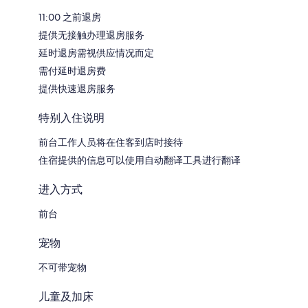
11:00 之前退房
提供无接触办理退房服务
延时退房需视供应情况而定
需付延时退房费
提供快速退房服务
特别入住说明
前台工作人员将在住客到店时接待
住宿提供的信息可以使用自动翻译工具进行翻译
进入方式
前台
宠物
不可带宠物
儿童及加床