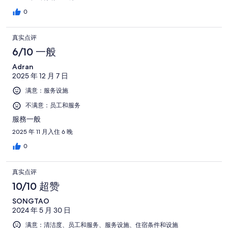
评
0
真实点评
6/10 一般
Adran
2025 年 12 月 7 日
满意：服务设施
不满意：员工和服务
服務一般
2025 年 11 月入住 6 晚
0
真实点评
10/10 超赞
SONGTAO
2024 年 5 月 30 日
满意：清洁度、员工和服务、服务设施、住宿条件和设施