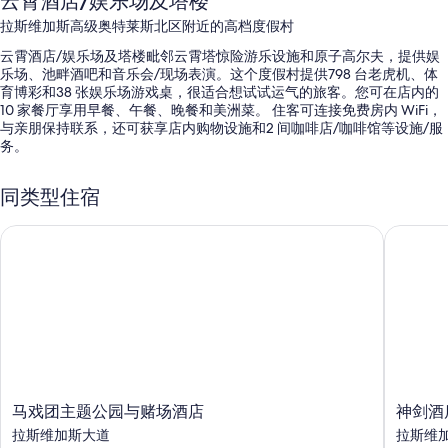
云霄酒店/娱乐场及塔楼
拉斯维加斯高级奥特莱斯北区附近的高档度假村
云霄酒店/娱乐场及塔楼毗邻云霄塔惊险游乐设施和原子高尔夫，提供娱
乐场、池畔酒吧和音乐会/现场表演。这个度假村提供798 台老虎机、体
育博彩和38 张娱乐场游戏桌，很适合想试试运气的旅客。您可在店内的
10 家餐厅享用早餐、午餐、晚餐和美洲菜。 住客可连接免费房内 WiFi，
与亲朋保持联系，还可获享店内购物设施和2 间咖啡店/咖啡馆等设施/服
务。
其他的一些礼遇包括：
同类型住宿
季节性开放的室外游泳池配备小屋和日光浴躺椅
马戏团主题公园与赌场酒店
神剑酒店
豪华轿车或公务车服务、即点即煮早餐（收费）和代客停车（收费）
快速退房、婚庆服务和24 小时前台服务
旅游/票务服务、礼品店和ATM/银行服务
在住客点评中，餐饮选择得到了很高的评价。
客房特色
所有 2427 间客房均提供高档床上用品和空调等礼遇，还有免费 WiFi等设
施/服务。 在住客点评中，该住宿场所干净、舒适的客房得到了高度评
马
神
马戏团主题公园与赌场酒店
神剑酒
价。
戏
剑
拉斯维加斯大道
拉斯维
团
酒
其他的设施/服务还包括：