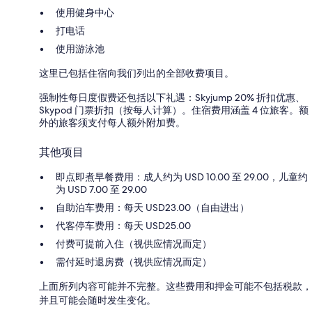
使用健身中心
打电话
使用游泳池
这里已包括住宿向我们列出的全部收费项目。
强制性每日度假费还包括以下礼遇：Skyjump 20% 折扣优惠、
Skypod 门票折扣（按每人计算）。住宿费用涵盖 4 位旅客。额
外的旅客须支付每人额外附加费。
其他项目
即点即煮早餐费用：成人约为 USD 10.00 至 29.00，儿童约
为 USD 7.00 至 29.00
自助泊车费用：每天 USD23.00（自由进出）
代客停车费用：每天 USD25.00
付费可提前入住（视供应情况而定）
需付延时退房费（视供应情况而定）
上面所列内容可能并不完整。这些费用和押金可能不包括税款，
并且可能会随时发生变化。