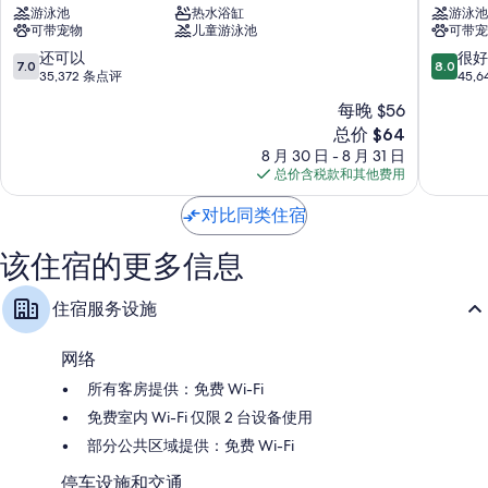
游泳池
热水浴缸
游泳池
主
店
可带宠物
儿童游泳池
可带宠
垃圾回收和LED 灯泡
题
及
公
娱
7.0
8.0
还可以
很好
环保洗浴用品和吹风机
7.0
8.0
园
乐
分，
分，
35,372 条点评
45,
等离子电视，带有线频道
与
场
总
总
每晚 $56
赌
拉
分
分
暖气、客房清洁服务和书桌
新
场
总价 $64
斯
10，
10，
价
酒
维
还
很
8 月 30 日 - 8 月 31 日
格
店
加
可
好，
总价含税款和其他费用
$64
拉
斯
以，
45,646
斯
大
35,372
条
对比同类住宿
维
道
条
点
加
点
评
该住宿的更多信息
斯
评
大
住宿服务设施
道
网络
所有客房提供：免费 Wi-Fi
免费室内 Wi-Fi 仅限 2 台设备使用
部分公共区域提供：免费 Wi-Fi
停车设施和交通