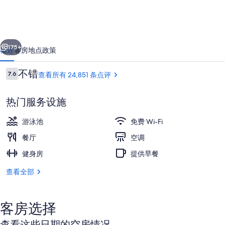
乐
场
一个
下一个
及
175+
概述
客房
地点
政策
塔
点
不错
7.6
查看所有 24,851 条点评
楼
7.6/10
评
的
热门服务设施
照
游泳池
免费 Wi-Fi
片
餐厅
空调
库
健身房
提供早餐
外观
查看全部
客房选择
查看这些日期的空房情况