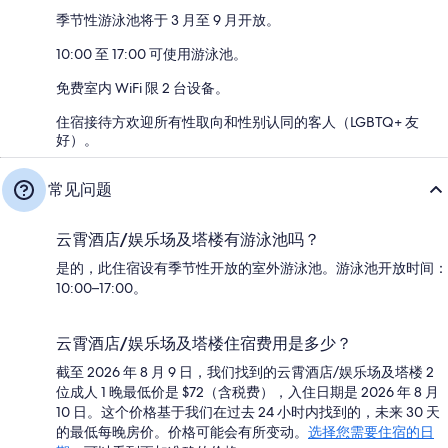
季节性游泳池将于 3 月至 9 月开放。
10:00 至 17:00 可使用游泳池。
免费室内 WiFi 限 2 台设备。
住宿接待方欢迎所有性取向和性别认同的客人（LGBTQ+ 友
好）。
常见问题
云霄酒店/娱乐场及塔楼有游泳池吗？
是的，此住宿设有季节性开放的室外游泳池。游泳池开放时间：
10:00–17:00。
云霄酒店/娱乐场及塔楼住宿费用是多少？
截至 2026 年 8 月 9 日，我们找到的云霄酒店/娱乐场及塔楼 2
位成人 1 晚最低价是 $72（含税费），入住日期是 2026 年 8 月
10 日。这个价格基于我们在过去 24 小时内找到的，未来 30 天
的最低每晚房价。价格可能会有所变动。
选择您需要住宿的日