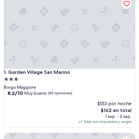
Garden Village San Marino
1. Garden Village San Marino
Propiedad
de
Borgo Maggiore
3.0
8.2
8.2/10
Muy bueno
(89 opiniones)
de
estrellas
$153 por noche
10,
Muy
El
$162 en total
bueno,
precio
1 sep. - 2 sep.
(89
actual
Total con impuestos y cargos
opiniones)
es
de
Hotel Cesare
$162