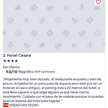
Hotel Cesare
2. Hotel Cesare
Propiedad
de
San Marino
4.0
9.0
9.0/10
Magnífico
(639 opiniones)
de
estrellas
“
“Alojamiento muy bien ubicado, el restaurante exquisito y bien de
10,
A
precio, la habitación un poco justa de espacio pero bien por ser un
Magnífico,
l
hotel en el casco antiguo, el parking está a 20 metros del hotel, si
(639
o
está lleno esperar a que salga alguien ya que tiene mucho
opiniones)
j
movimiento. Cuidado con el peso de las maletas porque no puedes
a
aparcar delante del hotel para bajarlas.”
m
SEBASTIAN PEDRO