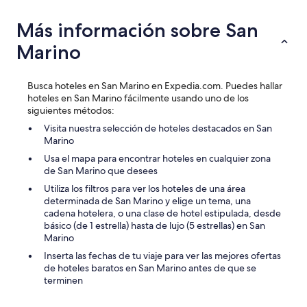
e
r
Más información sobre San
u
n
Marino
h
o
t
Busca hoteles en San Marino en Expedia.com. Puedes hallar
e
hoteles en San Marino fácilmente usando uno de los
l
siguientes métodos:
e
Visita nuestra selección de hoteles destacados en San
n
Marino
e
l
Usa el mapa para encontrar hoteles en cualquier zona
c
de San Marino que desees
a
Utiliza los filtros para ver los hoteles de una área
s
determinada de San Marino y elige un tema, una
c
cadena hotelera, o una clase de hotel estipulada, desde
o
básico (de 1 estrella) hasta de lujo (5 estrellas) en San
a
Marino
n
t
Inserta las fechas de tu viaje para ver las mejores ofertas
i
de hoteles baratos en San Marino antes de que se
g
terminen
u
o