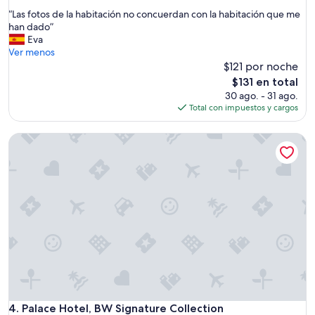
de
t
estrellas
“
“Las fotos de la habitación no concuerdan con la habitación que me
10,
a
L
han dado”
Muy
u
a
Eva
bueno,
r
s
Ver menos
(325
a
f
$121 por noche
opiniones)
n
o
t
El
$131 en total
t
e
precio
30 ago. - 31 ago.
o
e
actual
Total con impuestos y cargos
s
x
es
d
q
de
Palace Hotel, BW Signature Collection
e
u
$131
l
i
a
s
h
i
a
t
b
o
i
y
t
b
a
i
c
e
i
n
ó
d
n
e
n
Palace Hotel, BW Signature Collection
4. Palace Hotel, BW Signature Collection
p