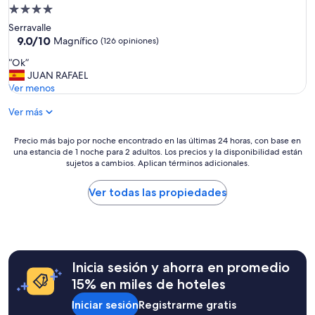
o
r
Propiedad
c
e
de
Serravalle
o
c
4.0
9.0
9.0/10
n
Magnífico
(126 opiniones)
i
de
c
estrellas
o
“
“Ok”
10,
u
,
O
JUAN RAFAEL
Magnífico,
e
l
k
Ver menos
(126
r
a
”
opiniones)
d
h
Ver más
a
a
n
b
Precio
Precio más bajo por noche encontrado en las últimas 24 horas, con base en
c
i
una estancia de 1 noche para 2 adultos. Los precios y la disponibilidad están
más
o
t
sujetos a cambios. Aplican términos adicionales.
bajo
n
a
por
l
c
noche
Ver todas las propiedades
a
i
encontrado
h
ó
en
a
n
las
b
u
últimas
i
n
24
t
p
Inicia sesión y ahorra en promedio
horas,
a
o
con
c
15% en miles de hoteles
c
base
i
o
Iniciar sesión
Registrarme gratis
en
ó
j