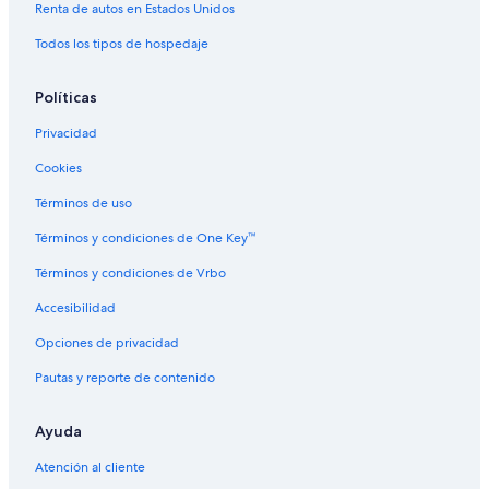
r
Renta de autos en Estados Unidos
a
q
Todos los tipos de hospedaje
u
e
Políticas
s
a
Privacidad
l
g
Cookies
a
a
Términos de uso
l
g
Términos y condiciones de One Key™
u
Términos y condiciones de Vrbo
i
e
Accesibilidad
n
y
Opciones de privacidad
a
q
Pautas y reporte de contenido
u
e
Ayuda
t
i
Atención al cliente
e