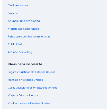
Hoteles baratos en San Marino
l
Quiénes somos
h
Hoteles con aire acondicionado en San Marino
o
Empleo
Hoteles con estacionamiento en San Marino
t
Anunciar una propiedad
e
Hoteles con restaurante en San Marino
l
Propuestas comerciales
,
Hoteles que aceptan mascotas en San Marino
s
Relaciones con los inversionistas
Vip Hotels en San Marino
i
e
Publicidad
Hoteles en San Marino
s
t
Residencias en San Marino
Affiliate Marketing
á
l
Ideas para inspirarte
l
e
Lugares turísticos de Estados Unidos
n
o
Hoteles en Estados Unidos
e
s
Casas vacacionales en Estados Unidos
p
Viajes a Estados Unidos
e
r
Vuelos baratos a Estados Unidos
a