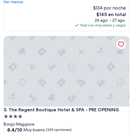
i
Ver menos
e
$134 por noche
n
El
$145 en total
t
precio
26 ago. - 27 ago.
o
actual
Total con impuestos y cargos
m
es
u
de
The Regent Boutique Hotel & SPA - PRE OPENING
y
$145
b
i
e
n
u
b
i
c
a
d
o
,
e
The Regent Boutique Hotel & SPA - PRE OPENING
3. The Regent Boutique Hotel & SPA - PRE OPENING
l
Propiedad
r
de
Borgo Maggiore
e
4.0
8.4
8.4/10
s
Muy bueno
(325 opiniones)