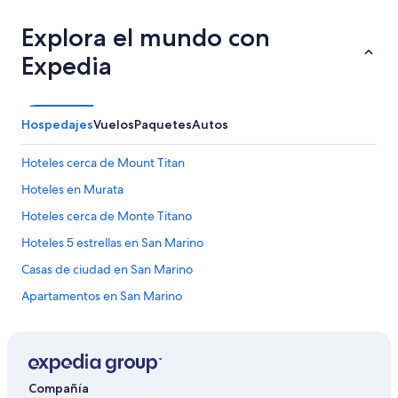
,
e
Explora el mundo con
l
Expedia
p
a
r
k
Hospedajes
Vuelos
Paquetes
Autos
i
n
g
Hoteles cerca de Mount Titan
e
s
Hoteles en Murata
t
Hoteles cerca de Monte Titano
á
a
Hoteles 5 estrellas en San Marino
2
0
Casas de ciudad en San Marino
m
Apartamentos en San Marino
e
t
Hostales en San Marino
r
o
Hoteles con spa en San Marino
s
Hoteles familiares en San Marino
d
Compañía
e