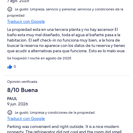
7 ago. 2025
90
opiniones
Le gustó: Limpieza, servicio y personal, servicios y condiciones de la
propiedad
Traducir con Google
La propiedad esta en una tercera planta y no hay ascensor El
baño esta muy mal diseñado, toda el agua al bañarte pasa a la
habitacion. El self check-in no funciona muy bien, a la hora de
buscar la reserva no aparece con los datos de tu reserva y tienes
que acudir a alternativas para que funcione. Esto es lo malo wue
he visto, por la parte buena es que esta muy bien limpia, muy
Se hospedó 1 noche en agosto de 2025
tranuilo y bello el edificio, muy moderno y acogedor el lugar, en
general para pasar una noche esta bien si dejas en
0
consideracion que toda las toallas las vas a utilizar para el agua
derramada y que tienes que cargar las maletas por 3 pisos a
Opinión verificada
traves de las escaleras.
8/10 Buena
PAUL
9 jun. 2026
Le gustó: Limpieza y condiciones de la propiedad
Traducir con Google
Parking was convenient and right outside. It is a nice modern
property. The refrigerator did not cool and the room did smell