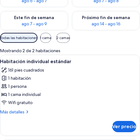
ago 6 - ago 7
ago 7 - ago 8
Consulta la disponibilidad para este fin de semana ago 7 - ag
Consulta la disponibilidad par
Este fin de semana
Próximo fin de semana
ago 7 - ago 9
ago 14 - ago 16
Filtros
Todas las habitaciones
1 cama
2 camas
disponibles
para
Mostrando 2 de 2 habitaciones
las
Abrir
Una habitación de hotel moderna con ca
6
Habitación individual estándar
habitaciones
todas
161 pies cuadrados
las
1 habitación
fotos
de
1 persona
Habitación
1 cama individual
individual
Wifi gratuito
estándar
Más
Más detalles
detalles
sobre
Ver precio
Habitación
individual
estándar