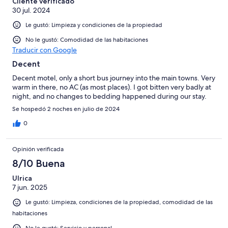
Cliente verificado
30 jul. 2024
Le gustó: Limpieza y condiciones de la propiedad
No le gustó: Comodidad de las habitaciones
Traducir con Google
Decent
Decent motel, only a short bus journey into the main towns. Very
warm in there, no AC (as most places). I got bitten very badly at
night, and no changes to bedding happened during our stay.
Se hospedó 2 noches en julio de 2024
0
Opinión verificada
8/10 Buena
Ulrica
7 jun. 2025
Le gustó: Limpieza, condiciones de la propiedad, comodidad de las
habitaciones
No le gustó: Servicio y personal