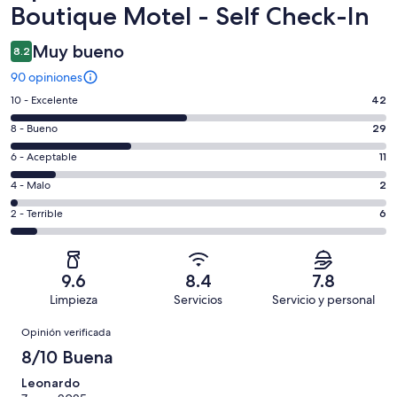
Boutique Motel - Self Check-In
Muy bueno
8.2
90 opiniones
Puntuación
10 - Excelente
42
de
Puntuación
8 - Bueno
29
10,
de
es
Puntuación
6 - Aceptable
11
8,
decir,
de
es
Puntuación
4 - Malo
2
Excelente.
6,
decir,
de
Basada
es
Puntuación
2 - Terrible
6
Bueno.
4,
en
decir,
de
Basada
es
42
Aceptable.
2,
en
decir,
de
Basada
es
29
Malo.
9.6
8.4
7.8
90
en
decir,
de
Basada
Limpieza
Servicios
Servicio y personal
opiniones
11
Terrible.
90
en
Opiniones
de
Basada
opiniones
Opinión verificada
2
90
en
de
8/10 Buena
opiniones
6
90
de
Leonardo
opiniones