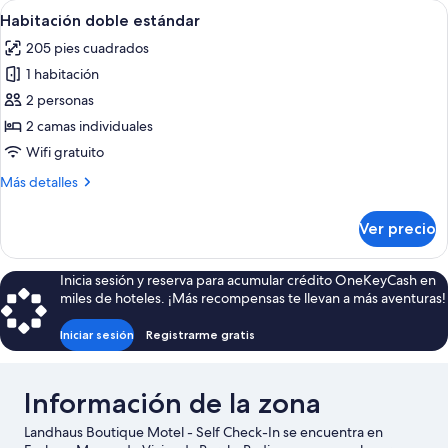
Abrir
Una habitación de hotel con cama, escri
7
Habitación doble estándar
todas
205 pies cuadrados
las
1 habitación
fotos
de
2 personas
Habitación
2 camas individuales
doble
Wifi gratuito
estándar
Más
Más detalles
detalles
sobre
Ver precio
Habitación
doble
estándar
Inicia sesión y reserva para acumular crédito OneKeyCash en
miles de hoteles. ¡Más recompensas te llevan a más aventuras!
Iniciar sesión
Registrarme gratis
Información de la zona
Landhaus Boutique Motel - Self Check-In se encuentra en