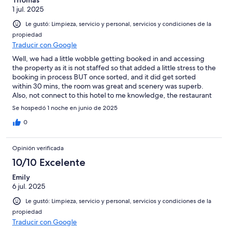
Thomas
1 jul. 2025
Le gustó: Limpieza, servicio y personal, servicios y condiciones de la
propiedad
Traducir con Google
Well, we had a little wobble getting booked in and accessing
the property as it is not staffed so that added a little stress to the
booking in process BUT once sorted, and it did get sorted
within 30 mins, the room was great and scenery was superb.
Also, not connect to this hotel to me knowledge, the restaurant
next door was Great!
Se hospedó 1 noche en junio de 2025
0
Opinión verificada
10/10 Excelente
Emily
6 jul. 2025
Le gustó: Limpieza, servicio y personal, servicios y condiciones de la
propiedad
Traducir con Google