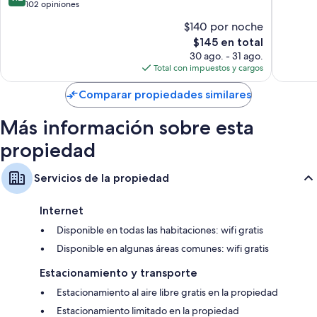
de
102 opiniones
10,
10,
Magnífi
$140 por noche
Magnífico,
130
El
$145 en total
102
opinion
precio
opiniones
30 ago. - 31 ago.
actual
Total con impuestos y cargos
es
de
Comparar propiedades similares
$145
Más información sobre esta
propiedad
Servicios de la propiedad
Internet
Disponible en todas las habitaciones: wifi gratis
Disponible en algunas áreas comunes: wifi gratis
Estacionamiento y transporte
Estacionamiento al aire libre gratis en la propiedad
Estacionamiento limitado en la propiedad