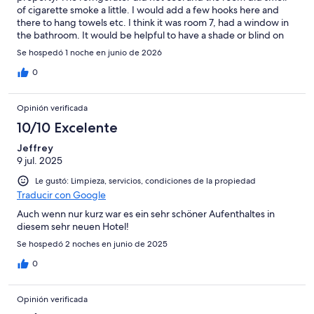
of cigarette smoke a little. I would add a few hooks here and
there to hang towels etc. I think it was room 7, had a window in
the bathroom. It would be helpful to have a shade or blind on
that window since the bathroom door is glass and lets light into
Se hospedó 1 noche en junio de 2026
the bedroom in early morning.
0
Opinión verificada
10/10 Excelente
Jeffrey
9 jul. 2025
Le gustó: Limpieza, servicios, condiciones de la propiedad
Traducir con Google
Auch wenn nur kurz war es ein sehr schöner Aufenthaltes in
diesem sehr neuen Hotel!
Se hospedó 2 noches en junio de 2025
0
Opinión verificada