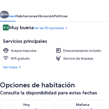
Motel
-
erior
Siguiente
Self
19+
Resumen
Habitaciones
Ubicación
Políticas
Check-
Opiniones
Muy buena
8.2
Ver las 90 opiniones
In
8.2 de 10,
Servicios principales
Acepta mascotas
Estacionamiento incluido
Wifi gratuito
Servicio de limpieza
Ver todos
Habitación doble estándar | Ropa de ca
Opciones de habitación
Consulta la disponibilidad para estas fechas
Consulta la disponibilidad para hoy ago 6 - ago 7
Consulta la disponibilidad pa
Hoy
Mañana