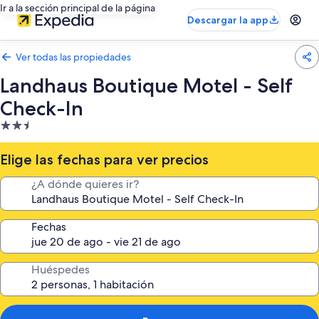
Ir a la sección principal de la página
Descargar la app
Ver todas las propiedades
Landhaus Boutique Motel - Self
Check-In
Propiedad
de
2.5
Elige las fechas para ver precios
estrellas
¿A dónde quieres ir?
Fechas
Huéspedes