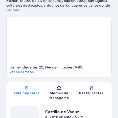
Eschen. Museo de Vivienda Rural y Radiomuseum son lugares
culturales destacados, y algunos de los lugares cercanos donde
se pueden hacer actividades incluyen Piscina Mühleholz y
Ver más
Instalación de Minigolf Schaan/Vaduz. También vale la pena
conocer Mini Golf y Museo Nacional de Liechtenstein.
Aprovecha al máximo tu tiempo aquí haciendo paseos a pie o
ciclismo en senderos y paseos a caballo.
Visita nuestra guía de
Nendeln
Ver más moteles en Nendeln
Gemeindegarten 23, Nendeln, Eschen, 9485
Ver en el mapa
Sección del mapa
Qué hay cerca
Medios de
Restaurantes
transporte
Castillo de Vaduz
A 17 min en auto
- 6.7 mi