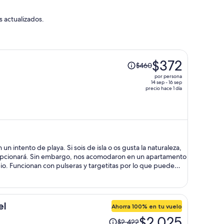
s actualizados.
El
$372
$460
precio
por persona
era
14 sep - 16 sep
precio hace 1 día
de
$460
y
ahora
es
de
un intento de playa. Si sois de isla o os gusta la naturaleza,
$372
cepcionará. Sin embargo, nos acomodaron en un apartamento
por
o. Funcionan con pulseras y targetitas por lo que puede
personal joven y muy amable.
persona
el
Ahorra 100% en tu vuelo
El
$2,025
$2,422