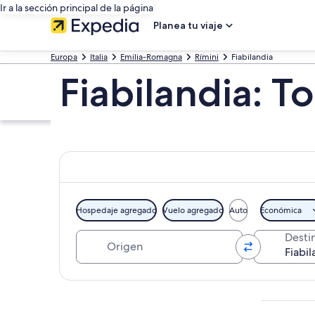
Ir a la sección principal de la página
Planea tu viaje
Europa
Italia
Emilia-Romagna
Rímini
Fiabilandia
Fiabilandia: T
Hospedaje agregado
Vuelo agregado
Auto
Económica
Origen
Desti
Explorar mapa