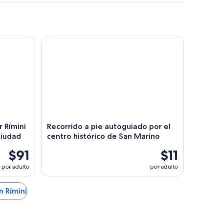
ímini y puntos destacados de la ciudad
Recorrido a pie autoguiado por el centro históri
 Rímini
Recorrido a pie autoguiado por el
ciudad
centro histórico de San Marino
$91
$11
por adulto
por adulto
n Rímini