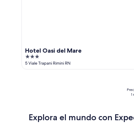
Hotel Oasi del Mare
3
out
5 Viale Trapani Rimini RN
of
5
Prec
1
Explora el mundo con Expe