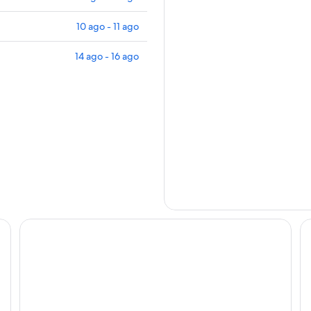
10 ago - 11 ago
14 ago - 16 ago
Hotel Butterfly & YoUnique Spa
Ho