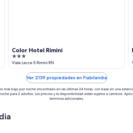
Color Hotel Rimini
3
out
Viale Lecce 5 Rimini RN
of
5
Ver 2139 propiedades en Fiabilandia
io más bajo por noche encontrado en las últimas 24 horas, con base en una estanc
 noche para 2 adultos. Los precios y la disponibilidad están sujetos a cambios. Aplic
términos adicionales.
dia