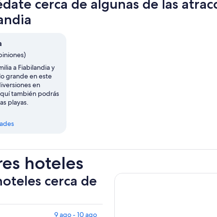
date cerca de algunas de las atrac
landia
a
piniones)
milia a Fiabilandia y
 lo grande en este
iversiones en
quí también podrás
las playas.
dades
res hoteles
hoteles cerca de
9 ago - 10 ago