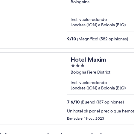
out
Bolognina
of
5
Incl. vuelo redondo
Londres (LON) a Bolonia (BLQ)
9
/
10
¡Magnífico! (582 opiniones)
Hotel Maxim
3
out
Bologna Fiere District
of
Incl. vuelo redondo
5
Londres (LON) a Bolonia (BLQ)
7.6
/
10
¡Bueno! (137 opiniones)
Un hotel ok por el precio que hemo
Enviada el 19 oct. 2023