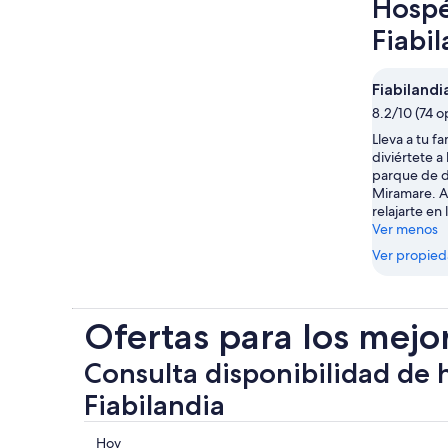
Hospé
Fiabi
Fiabilandi
8.2/10 (74 o
Lleva a tu fa
diviértete a
parque de d
Miramare. A
relajarte en 
Ver menos
Ver propie
Ofertas para los mejo
Consulta disponibilidad de 
Fiabilandia
Consultar
Hoy