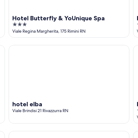
Hotel Butterfly & YoUnique Spa
3
out
Viale Regina Margherita, 175 Rimini RN
of
5
hotel elba
Ho
hotel elba
Viale Brindisi 21 Rivazzurra RN
Color Hotel Rimini
Ho