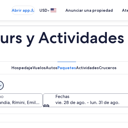
•
Abrir app
USD
Anunciar una propiedad
Ate
ours y Actividades
Hospedaje
Vuelos
Autos
Paquetes
Actividades
Cruceros
no
Fechas
vie. 28 de ago. - lun. 31 de ago.