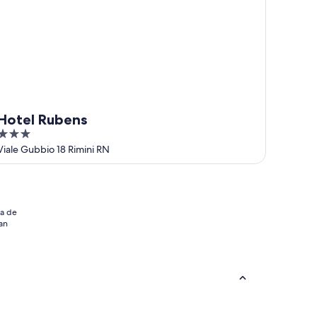
Hotel Rubens
3
out
Viale Gubbio 18 Rimini RN
of
5
ia de
an