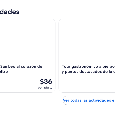
idades
an Leo al corazón de Montefeltro
Tour gastronómico a pie por R
 San Leo al corazón de
Tour gastronómico a pie por
ltro
y puntos destacados de la 
$36
por adulto
Ver todas las actividades e