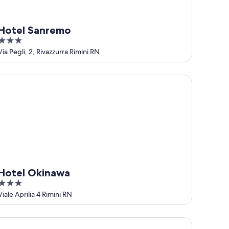
Hotel Sanremo
3
out
Via Pegli, 2, Rivazzurra Rimini RN
of
5
tel Okinawa
Hotel Okinawa
3
out
Viale Aprilia 4 Rimini RN
of
5
tel Rubens