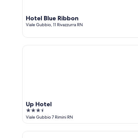
Hotel Blue Ribbon
Viale Gubbio, 11 Rivazzurra RN
Up Hotel
Up Hotel
3.5
out
Viale Gubbio 7 Rimini RN
of
5
Hotel Oasi del Mare