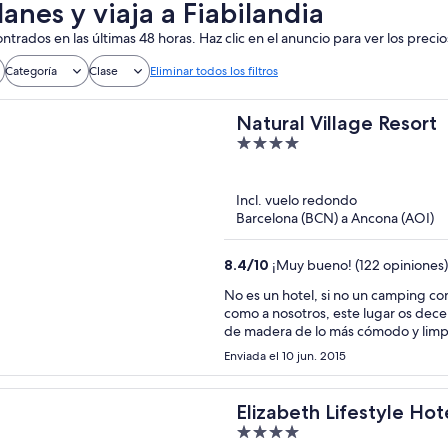
anes y viaja a Fiabilandia
ntrados en las últimas 48 horas. Haz clic en el anuncio para ver los precio
Categoría
Clase
Eliminar todos los filtros
Natural Village Resort
4
out
of
Incl. vuelo redondo
5
Barcelona (BCN) a Ancona (AOI)
8.4
/
10
¡Muy bueno! (122 opiniones)
No es un hotel, si no un camping con 
como a nosotros, este lugar os de
de madera de lo más cómodo y limpi
que os sintáis como en un asilo. El 
Enviada el 10 jun. 2015
Elizabeth Lifestyle Hot
4