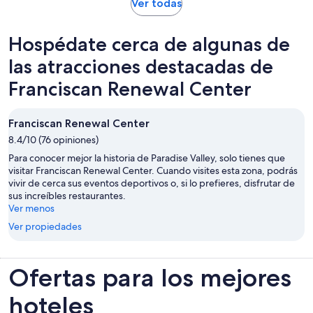
por
Se
Ver todas
abrirá
adulto
en
Hospédate cerca de algunas de
una
nueva
las atracciones destacadas de
pestaña
Franciscan Renewal Center
Franciscan Renewal Center
8.4/10 (76 opiniones)
Para conocer mejor la historia de Paradise Valley, solo tienes que
visitar Franciscan Renewal Center. Cuando visites esta zona, podrás
vivir de cerca sus eventos deportivos o, si lo prefieres, disfrutar de
sus increíbles restaurantes.
Ver menos
Ver propiedades
Ofertas para los mejores
hoteles