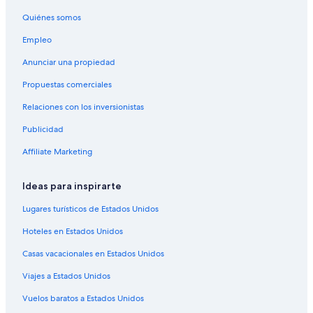
Hoteles cerca de Arizona Canal
Quiénes somos
Hilton Hotels en Hacienda Allenada
Empleo
Hoteles en Hacienda Allenada
Anunciar una propiedad
Apart-Hoteles en Paradise Valley
Propuestas comerciales
Cabañas en Paradise Valley
Relaciones con los inversionistas
Casas de campo en Paradise Valley
Publicidad
Casas de ciudad en Paradise Valley
Affiliate Marketing
Resorts en Paradise Valley
Hoteles todo incluido en Paradise Valley
Ideas para inspirarte
Hoteles con alberca en Paradise Valley
Lugares turísticos de Estados Unidos
Hoteles en Paradise Valley
Hoteles en Estados Unidos
Villas en Paradise Valley
Casas vacacionales en Estados Unidos
Hoteles cerca de Montaña Camelback
Viajes a Estados Unidos
Hoteles en Red Rock
Vuelos baratos a Estados Unidos
Hoteles con cocina en Arcadia