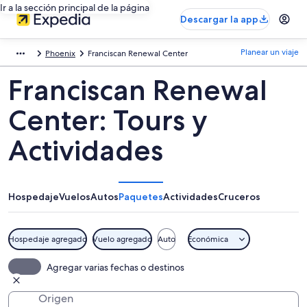
Ir a la sección principal de la página
Descargar la app
Planear un viaje
Phoenix
Franciscan Renewal Center
Franciscan Renewal
Center: Tours y
Actividades
Hospedaje
Vuelos
Autos
Paquetes
Actividades
Cruceros
Hospedaje agregado
Vuelo agregado
Auto
Económica
Agregar varias fechas o destinos
Origen