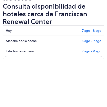
Consulta disponibilidad de
hoteles cerca de Franciscan
Renewal Center
Consultar
Hoy
7 ago - 8 ago
los
precios
Consultar
Mañana por la noche
8 ago - 9 ago
cerca
precios
de
cerca
Consultar
Este fin de semana
7 ago - 9 ago
Franciscan
de
precios
Renewal
Franciscan
cerca
Center
Renewal
de
para
Center
Franciscan
hoy,
para
Renewal
7
mañana
Center
ago
por
para
-
la
este
8
noche,
fin
ago
8
de
ago
semana,