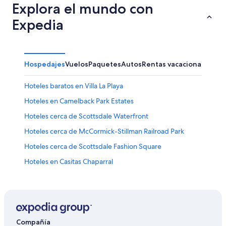
Explora el mundo con
Expedia
Hospedajes
Vuelos
Paquetes
Autos
Rentas vacacionales
Otr
Hoteles baratos en Villa La Playa
Hoteles en Camelback Park Estates
Hoteles cerca de Scottsdale Waterfront
Hoteles cerca de McCormick-Stillman Railroad Park
Hoteles cerca de Scottsdale Fashion Square
Hoteles en Casitas Chaparral
Hoteles baratos en Brown and Stetson Business
Hoteles en El Norte Cuarenta
Hoteles baratos en Villa Antigua
Hoteles baratos en Park Lane
Compañía