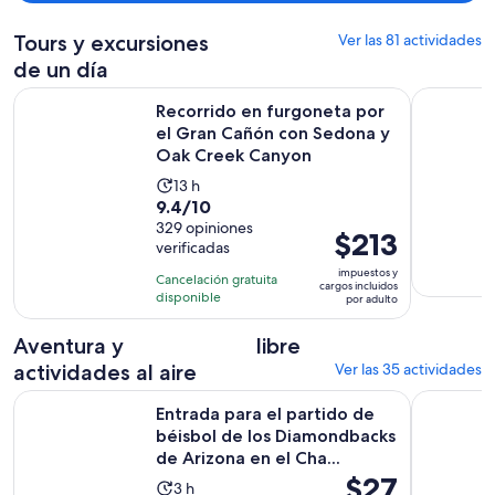
Tours y excursiones
Ver las 81 actividades
de un día
Recorrido en furgoneta por el Gran Cañón con Sedona y O
Tour del 
Recorrido en furgoneta por
el Gran Cañón con Sedona y
Oak Creek Canyon
La
13 h
9.4
9.4/10
actividad
de
329 opiniones
dura
El
$213
verificadas
10
13
precio
con
impuestos y
horas
Cancelación gratuita
es
cargos incluidos
329
disponible
por adulto
de
opiniones
$213.
Aventura y
libre
por
actividades al aire
Ver las 35 actividades
adulto
Entrada para el partido de béisbol de los Diamondbacks de A
Caminata n
Entrada para el partido de
béisbol de los Diamondbacks
de Arizona en el Cha...
El
$27
La
3 h