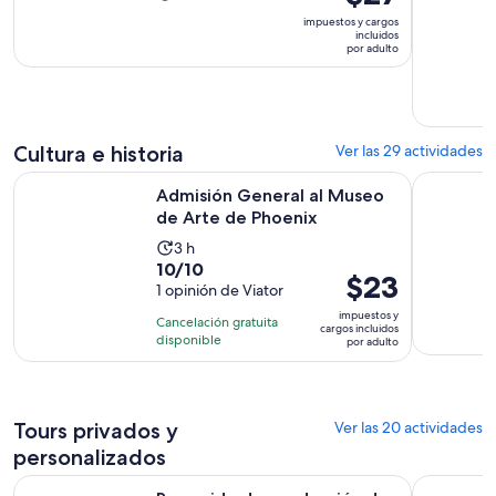
precio
actividad
impuestos y cargos
es
incluidos
dura
por adulto
de
3
$27.
horas
por
adulto
Cultura e historia
Ver las 29 actividades
Se abrirá en
Admisión General al Museo de Arte de Phoenix
Excursión
Admisión General al Museo
de Arte de Phoenix
La
3 h
10.0
10/10
actividad
El
$23
de
1 opinión de Viator
dura
precio
10
3
impuestos y
Cancelación gratuita
es
cargos incluidos
con
horas
disponible
por adulto
de
1
$23.
opinión
por
adulto
Tours privados y
Ver las 20 actividades
personalizados
Se
Recorrido de conducción de audio autoguiado de Sedona
True Crim