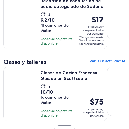
Recorrido de conducción de
audio autoguiado de Sedona
La
1 d
El
$17
9.2
9.2/10
actividad
precio
de
41 opiniones de
dura
impuestos y
es
Viator
cargos incluidos
10
1
por persona*
de
con
*Si ingresas más de
día
Cancelación gratuita
2 adultos, obtienes
$17.
41
disponible
un precio más bajo
por
opiniones
persona*
Clases y talleres
Ver las 8 actividades
Se abrirá e
Clases de Cocina Francesa Guiada en Scottsdale
Meditación
Clases de Cocina Francesa
Guiada en Scottsdale
La
1 h
10.0
10/10
actividad
de
16 opiniones de
dura
El
$75
Viator
10
1
precio
con
impuestos y
hora
Cancelación gratuita
es
cargos incluidos
16
disponible
por adulto
de
opiniones
$75.