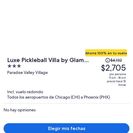
Ahorra 100% en tu vuelo
El
Luxe Pickleball Villa by Glam
$4,132
precio
$2,705
3
Homes
era
out
Paradise Valley Village
por persona
de
of
11 oct - 18 oct
precio hace 15
$4,132
5
horas
y
Incl. vuelo redondo
ahora
Todos los aeropuertos de Chicago (CHI) a Phoenix (PHX)
es
de
No hay opiniones
$2,705
por
persona
Elegir mis fechas