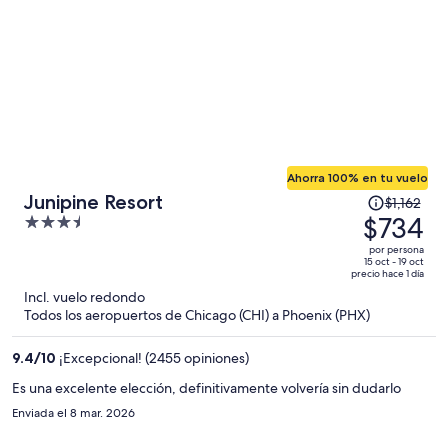
Ahorra 100% en tu vuelo
El
Junipine Resort
$1,162
precio
$734
3.5
era
out
por persona
de
of
15 oct - 19 oct
precio hace 1 día
$1,162
5
Incl. vuelo redondo
y
Todos los aeropuertos de Chicago (CHI) a Phoenix (PHX)
ahora
es
9.4
/
10
¡Excepcional! (2455 opiniones)
de
$734
Es una excelente elección, definitivamente volvería sin dudarlo
por
Enviada el 8 mar. 2026
persona