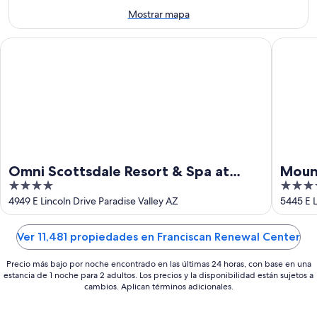
-
7
Mostrar mapa
9
ago
ago
-
Omni Scottsdale Resort & Spa at Montelucia
Mountain
9
ago
Omni Scottsdale Resort & Spa at
Moun
4
4.5
Montelucia
out
out
4949 E Lincoln Drive Paradise Valley AZ
5445 E L
of
of
5
5
Ver 11,481 propiedades en Franciscan Renewal Center
Precio más bajo por noche encontrado en las últimas 24 horas, con base en una
estancia de 1 noche para 2 adultos. Los precios y la disponibilidad están sujetos a
cambios. Aplican términos adicionales.