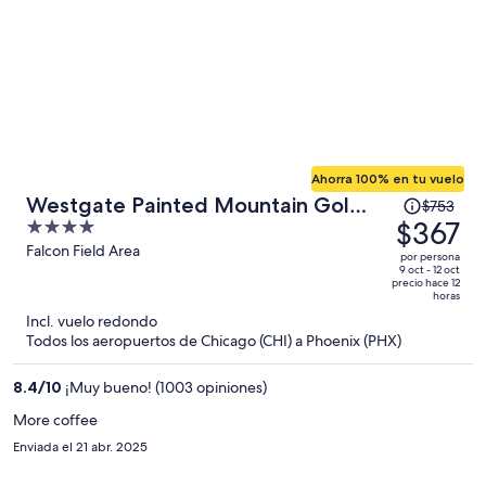
Ahorra 100% en tu vuelo
El
Westgate Painted Mountain Golf
$753
precio
$367
4
Resort
era
out
Falcon Field Area
por persona
de
of
9 oct - 12 oct
precio hace 12
$753
5
horas
y
Incl. vuelo redondo
ahora
Todos los aeropuertos de Chicago (CHI) a Phoenix (PHX)
es
de
8.4
/
10
¡Muy bueno! (1003 opiniones)
$367
More coffee
por
Enviada el 21 abr. 2025
persona