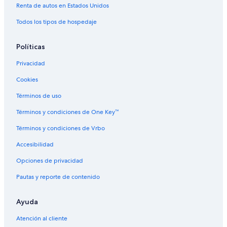
Renta de autos en Estados Unidos
Hoteles en Arcadia
Todos los tipos de hospedaje
Hoteles en Phoenix
Hoteles de lujo en Glencoe Highlands
Políticas
Hoteles en Distrito de entretenimiento
Privacidad
Hoteles de Motel 6 en Villa Palo Verde
Cookies
Hoteles cerca de Camelback Golf Club
Términos de uso
Hoteles en Centro de la ciudad de Scottsdale
Términos y condiciones de One Key™
Hoteles de Omni en Laguna San Juan
Términos y condiciones de Vrbo
Hoteles cerca de McCormick Ranch Golf Club
Accesibilidad
Hoteles en Fashion Square
Opciones de privacidad
Casas vacacionales en Scottsdale
Pautas y reporte de contenido
Resorts en Scottsdale
Apartamentos en Scottsdale
Ayuda
Hoteles con casino en Scottsdale
Atención al cliente
Hoteles de golf en Scottsdale