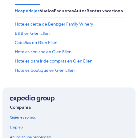
Hospedajes
Vuelos
Paquetes
Autos
Rentas vacacionales
Otr
Hoteles cerca de Benziger Family Winery
B&B en Glen Ellen
Cabañas en Glen Ellen
Hoteles con spa en Glen Ellen
Hoteles para ir de compras en Glen Ellen
Hoteles boutique en Glen Ellen
Hoteles en Glen Ellen
Villas en Glen Ellen
Hoteles cerca de Bodega y viñedos Valley of the Moon
Hoteles cerca de Piscina pública Morton's Warm Springs
Compañía
Hoteles cerca de Bodegas de vino Imagery Estate
Quiénes somos
Hoteles con spa en Fetters Hot Springs-Agua Caliente
Empleo
Hoteles cerca de viñedos en Fetters Hot Springs-Agua
Anunciar una propiedad