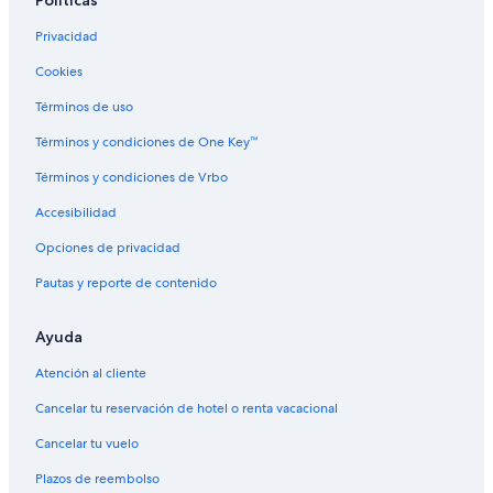
Políticas
Moteles en Kenwood
Privacidad
Villas en Kenwood
Cookies
B&B en El Verano
Términos de uso
Cabañas en El Verano
Casas de campo en El Verano
Términos y condiciones de One Key™
Casas de huéspedes en El Verano
Términos y condiciones de Vrbo
Casas vacacionales en El Verano
Accesibilidad
Resorts en El Verano
Opciones de privacidad
Apart-Hoteles en El Verano
Pautas y reporte de contenido
Hoteles con spa en El Verano
Ayuda
Hoteles para ir de compras en El Verano
Hoteles de negocios en El Verano
Atención al cliente
Hoteles románticos en El Verano
Cancelar tu reservación de hotel o renta vacacional
Hoteles con hidromasaje en El Verano
Cancelar tu vuelo
Hoteles cerca de viñedos en El Verano
Plazos de reembolso