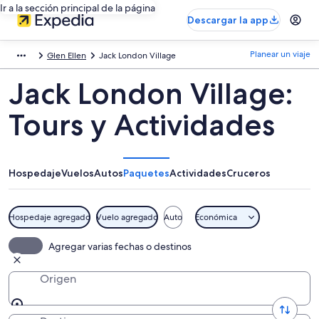
Ir a la sección principal de la página
Descargar la app
Planear un viaje
Glen Ellen
Jack London Village
Jack London Village:
Tours y Actividades
Hospedaje
Vuelos
Autos
Paquetes
Actividades
Cruceros
Hospedaje agregado
Vuelo agregado
Auto
Económica
Agregar varias fechas o destinos
Origen