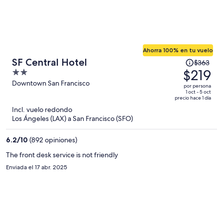
Ahorra 100% en tu vuelo
El
SF Central Hotel
$363
precio
$219
2
era
out
Downtown San Francisco
por persona
de
of
1 oct - 5 oct
precio hace 1 día
$363
5
Incl. vuelo redondo
y
Los Ángeles (LAX) a San Francisco (SFO)
ahora
es
6.2
/
10
(892 opiniones)
de
$219
The front desk service is not friendly
por
Enviada el 17 abr. 2025
persona