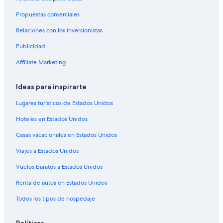
Caliente
Propuestas comerciales
Hoteles en Fetters Hot Springs-Agua Caliente
Relaciones con los inversionistas
Hoteles 3 estrellas en Kenwood
Publicidad
Hoteles 4 estrellas en Kenwood
Affiliate Marketing
Hoteles 5 estrellas en Kenwood
Apart-Hoteles en Kenwood
Ideas para inspirarte
Hoteles con concierge en Kenwood
Lugares turísticos de Estados Unidos
Hoteles con spa en Kenwood
Hoteles en Estados Unidos
Hoteles de lujo en Kenwood
Casas vacacionales en Estados Unidos
Hoteles históricos en Kenwood
Viajes a Estados Unidos
Hoteles con aire acondicionado en Kenwood
Vuelos baratos a Estados Unidos
Hoteles con restaurante en Kenwood
Hoteles de senderismo en Kenwood
Renta de autos en Estados Unidos
Hoteles de Motel 6 en Kenwood
Todos los tipos de hospedaje
Hoteles en Kenwood