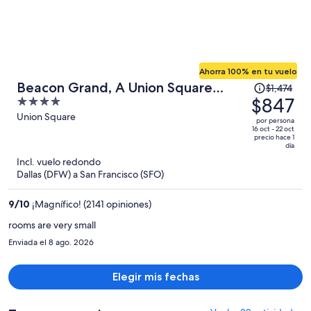
Ahorra 100% en tu vuelo
El
Beacon Grand, A Union Square
$1,474
precio
$847
4
Hotel
era
out
Union Square
por persona
de
of
16 oct - 22 oct
precio hace 1
$1,474
5
día
y
Incl. vuelo redondo
ahora
Dallas (DFW) a San Francisco (SFO)
es
de
9
/
10
¡Magnífico! (2141 opiniones)
$847
rooms are very small
por
Enviada el 8 ago. 2026
persona
Elegir mis fechas