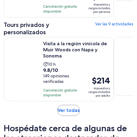
precio
con
impuestos y
horas
Cancelación gratuita
es
cargos incluidos
2
disponible
por persona
de
opiniones
$148.
Tours privados y
Ver las 9 actividades
por
personalizados
persona
Visita a la región vinícola de Muir Woods con Napa y Sonom
8 horas - 
Visita a la región vinícola de
Muir Woods con Napa y
Sonoma
La
10 h
9.8
9.8/10
actividad
de
149 opiniones
dura
El
$214
verificadas
10
10
precio
con
impuestos y
horas
Cancelación gratuita
es
cargos incluidos
149
disponible
por adulto
de
opiniones
$214.
Se
Ver todas
por
abrirá
adulto
en
Hospédate cerca de algunas de
una
nueva