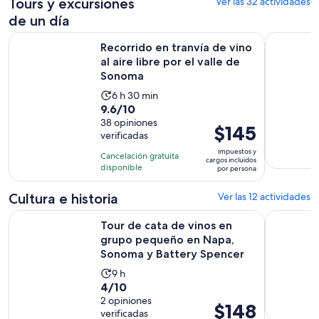
Tours y excursiones
Ver las 32 actividades
de un día
Recorrido en tranvía de vino al aire libre por el valle de So
Cata de pi
Recorrido en tranvía de vino
al aire libre por el valle de
Sonoma
La
6 h 30 min
9.6
9.6/10
actividad
de
38 opiniones
dura
El
$145
verificadas
10
6
precio
con
impuestos y
horas
Cancelación gratuita
es
cargos incluidos
38
disponible
y
por persona
de
opiniones
30
$145.
Cultura e historia
Ver las 12 actividades
minutos
por
Tour de cata de vinos en grupo pequeño en Napa, Sonoma y
Tour en saf
persona
Tour de cata de vinos en
grupo pequeño en Napa,
Sonoma y Battery Spencer
La
9 h
4.0
4/10
actividad
de
2 opiniones
dura
El
$148
verificadas
10
9