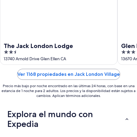
16
ago
The Jack London Lodge
Glen 
2.5
3
out
out
13740 Arnold Drive Glen Ellen CA
13670 Ar
of
of
5
5
Ver 1168 propiedades en Jack London Village
Precio más bajo por noche encontrado en las últimas 24 horas, con base en una
estancia de 1 noche para 2 adultos. Los precios y la disponibilidad están sujetos a
cambios. Aplican términos adicionales.
Explora el mundo con
Expedia