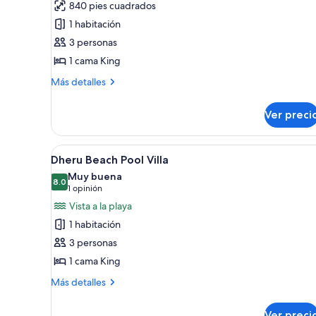
840 pies cuadrados
Mabin
1 habitación
Beach
3 personas
Villa
1 cama King
Más
Más detalles
detalles
sobre
Ver preci
Mabin
Beach
Villa
Abrir
Un dormitorio espacioso con u
3
Dheru Beach Pool Villa
todas
Muy buena
las
8.0
8.0 de 10
(1
1 opinión
fotos
opinión)
Vista a la playa
de
1 habitación
Dheru
3 personas
Beach
1 cama King
Pool
Villa
Más
Más detalles
detalles
sobre
Ver preci