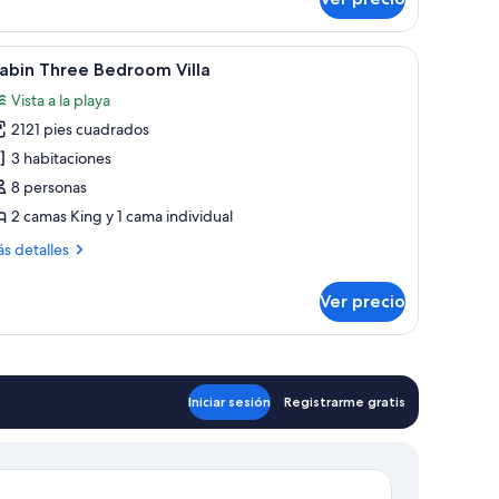
ol
la
o y sombrillas.
brir
Un resort frente a la playa con varias cabañas
11
abin Three Bedroom Villa
odas
Vista a la playa
s
2121 pies cuadrados
otos
e
3 habitaciones
abin
8 personas
hree
2 camas King y 1 cama individual
edroom
ás
s detalles
lla
talles
bre
Ver precio
bin
ree
droom
la
Iniciar sesión
Registrarme gratis