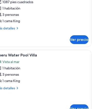
1087 pies cuadrados
heru
1 habitación
each
3 personas
lla
1 cama King
ás
s detalles
talles
bre
Ver precio
eru
ach
la
, con una visión despejada del mar turquesa y del cielo.
brir
Vista aérea de bungalows sobre el agua con u
6
eru Water Pool Villa
odas
Vista al mar
s
1 habitación
otos
e
3 personas
heru
1 cama King
ater
ás
s detalles
ool
talles
lla
bre
eru
ter
Ver precio