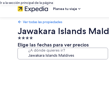
Ir a la sección principal de la página
Planea tu viaje
Ver todas las propiedades
Jawakara Islands Mald
Propiedad
de
Elige las fechas para ver precios
4.0
¿A dónde quieres ir?
estrellas
Galería
de
fotos
de
Jawakara
Islands
Maldives