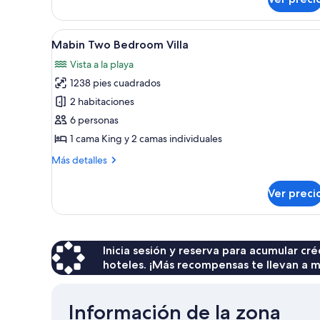
Dheru
Beach
Pool
Abrir
Un resort en la playa con varias
7
Villa
Mabin Two Bedroom Villa
todas
Vista a la playa
las
1238 pies cuadrados
fotos
de
2 habitaciones
Mabin
6 personas
Two
1 cama King y 2 camas individuales
Bedroom
Más
Más detalles
Villa
detalles
sobre
Ver preci
Mabin
Two
Bedroom
Villa
Inicia sesión y reserva para acumular c
hoteles. ¡Más recompensas te llevan a m
Información de la zona