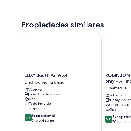
Propiedades similares
LUX* South Ari Atoll
ROBINSON MALD
LUX*
ROBINSON
LUX* South Ari Atoll
ROBINSON M
South
MALDIVES
only - All In
Dhidhoofinolhu Island
Ari
-
Funamadua
Alberca
Atoll
Adults
Tina de hidromasaje
Dhidhoofinolhu
only
Alberca
Spa
Desayuno inc
Island
-
Todo incluido
Todo incluid
All
disponible
Spa
Inclusive
9.6
Excepcional
9.8
Funamadua
Excepcio
9.6
9.8
de
346 opiniones
de
70 opinion
10,
10,
Excepcional,