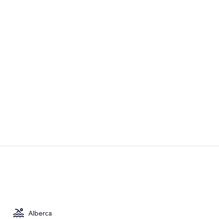
Restaurante
Masajes de t
Alberca