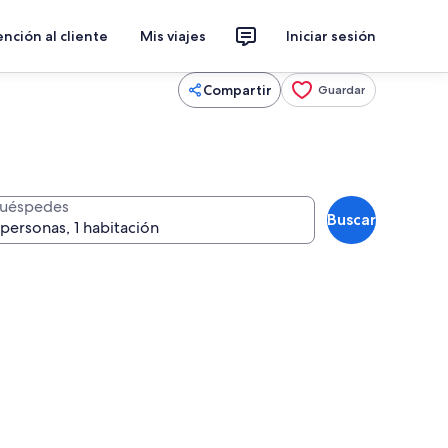
nción al cliente
Mis viajes
Iniciar sesión
Compartir
Guardar
uéspedes
Buscar