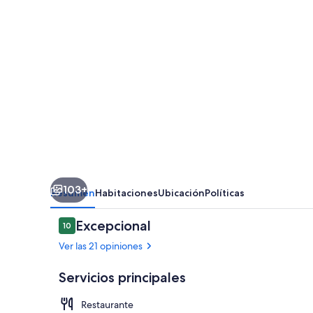
103+
Resumen
Habitaciones
Ubicación
Políticas
Opiniones
Excepcional
10
10 de 10,
Ver las 21 opiniones
Servicios principales
Restaurante