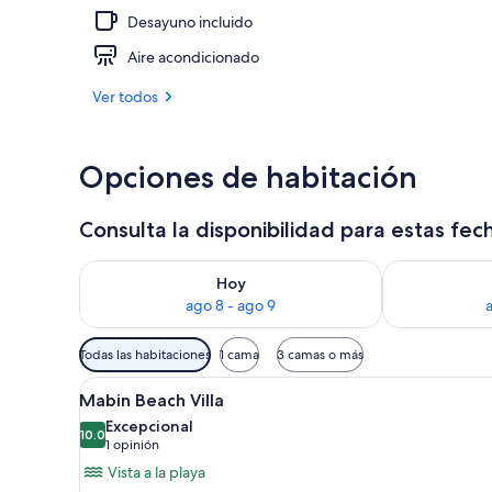
Desayuno incluido
Dheru Water P
Aire acondicionado
Ver todos
Opciones de habitación
Consulta la disponibilidad para estas fec
Consulta la disponibilidad para hoy ago 8 - ago 9
Consulta la d
Hoy
ago 8 - ago 9
Filtros
Todas las habitaciones
1 cama
3 camas o más
disponibles
Abrir
Una cama grande con cabecera 
para
4
Mabin Beach Villa
todas
las
Excepcional
las
10.0
habitaciones
10.0 de 10
(1
1 opinión
fotos
opinión)
Vista a la playa
de