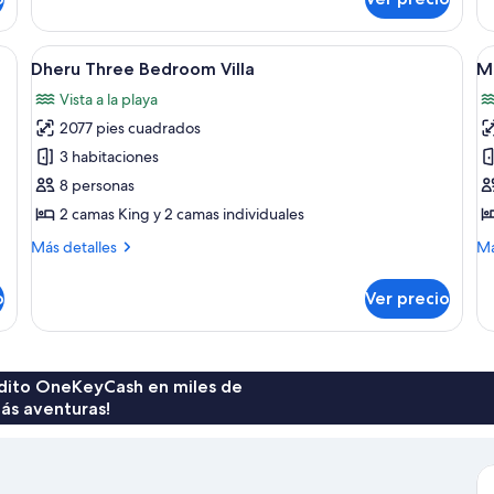
Po
Water
Vil
Pool
Villa
 edificaciones de madera, zonas de estar al aire libre y sombrillas.
Abrir
Un resort con piscina, sillas de descans
A
7
Dheru Three Bedroom Villa
M
todas
t
Vista a la playa
las
la
2077 pies cuadrados
fotos
f
de
d
3 habitaciones
Dheru
M
8 personas
Three
T
2 camas King y 2 camas individuales
Bedroom
B
Más
M
Más detalles
Má
Villa
Vi
detalles
de
sobre
so
o
Ver precio
Dheru
Ma
Three
Th
Bedroom
Be
Villa
Vil
rédito OneKeyCash en miles de
ás aventuras!