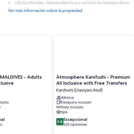
Libros infantiles, teteras eléctricas y servicio de limpieza diario
Ver más información sobre la propiedad
IVES - Adults only - All Inclusive
Atmosphere Kanifushi - Premium All In
Atmosphere
ALDIVES - Adults
Atmosphere Kanifushi - Premium
Kanifushi
clusive
All Inclusive with Free Transfers
-
Kanifushi (Lhaviyani Atoll)
Premium
All
Alberca
luido
Desayuno incluido
Inclusive
o
Todo incluido
with
Spa
Free
9.8
nal
Transfers
Excepcional
9.8
de
es
Kanifushi
225 opiniones
10,
(Lhaviyani