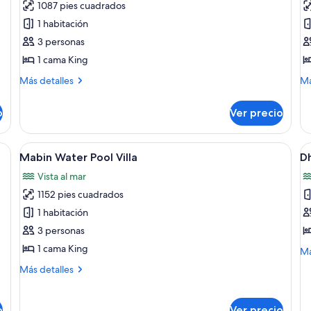
1087 pies cuadrados
Mabin
D
1 habitación
Beach
B
3 personas
Pool
Vi
1 cama King
Villa
Más
M
Más detalles
Má
detalles
de
sobre
so
o
Ver precio
Mabin
Dh
Beach
Be
Pool
Vil
na cama grande, un sofá y un ventilador de techo.
Abrir
Vista aérea de bungalows sobre el agua
A
5
Villa
Mabin Water Pool Villa
Dh
todas
t
Vista al mar
las
la
1152 pies cuadrados
fotos
f
de
d
1 habitación
Mabin
D
3 personas
Water
W
1 cama King
M
Má
Pool
P
de
Más
Más detalles
Villa
Vi
so
detalles
Dh
sobre
Wa
Mabin
o
Ver precio