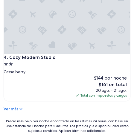
Cozy Modern Studio
4. Cozy Modern Studio
Propiedad
de
Casselberry
2.0
$144 por noche
estrellas
El
$161 en total
precio
20 ago. - 21 ago.
actual
Total con impuestos y cargos
es
de
Ver más
$161
Precio
Precio más bajo por noche encontrado en las últimas 24 horas, con base en
una estancia de 1 noche para 2 adultos. Los precios y la disponibilidad están
más
sujetos a cambios. Aplican términos adicionales.
bajo