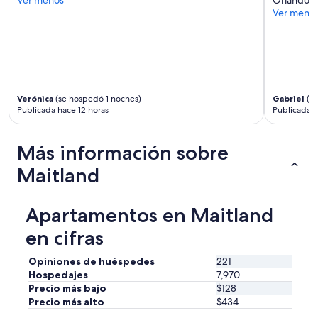
Ver meno
Verónica
(se hospedó 1 noches)
Gabriel
(se
Publicada hace 12 horas
Publicada h
Más información sobre
Maitland
Apartamentos en Maitland
en cifras
Opiniones de huéspedes
221
Hospedajes
7,970
Precio más bajo
$128
Precio más alto
$434