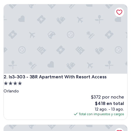
de
Is3-303 - 3BR Apartment With Resort Access
$148
Is3-303 - 3BR Apartment With Resort Access
2. Is3-303 - 3BR Apartment With Resort Access
Propiedad
de
Orlando
4.0
$372 por noche
estrellas
El
$418 en total
precio
12 ago. - 13 ago.
actual
Total con impuestos y cargos
es
de
Condo w Pool & Hot Tub - Steps to Universal Studios
$418