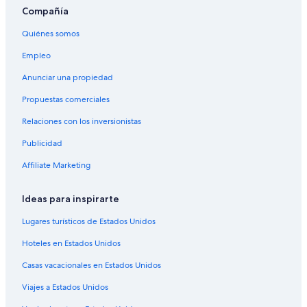
Apart-Hoteles en Autopista International Drive
Compañía
Condominios en Autopista International Drive
Quiénes somos
Apartamentos en Autopista International Drive
Empleo
Villas en Autopista International Drive
Anunciar una propiedad
Hoteles todo incluido en Orlando
Propuestas comerciales
Hoteles baratos en Orlando
Relaciones con los inversionistas
Hoteles en Orlando
Publicidad
Moteles en Orlando
Casas de ciudad en Fern Park
Affiliate Marketing
Casas vacacionales en Fern Park
Ideas para inspirarte
Resorts en Fern Park
Lugares turísticos de Estados Unidos
Hoteles con spa en Fern Park
Hoteles en Estados Unidos
Hoteles en Fern Park
Casas vacacionales en Estados Unidos
Hoteles cerca de Centro comercial Winter Park Village
Viajes a Estados Unidos
Hoteles cerca de Iglesia AME St. Lawrence