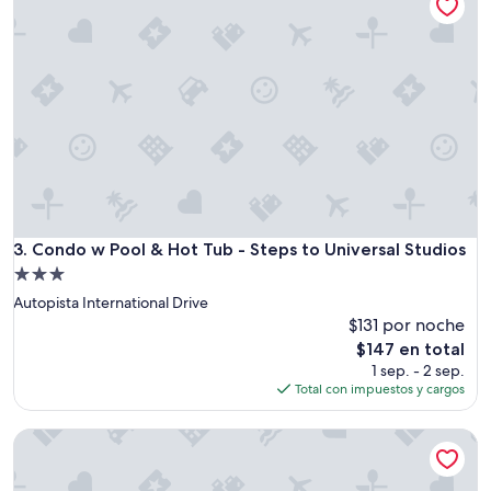
Condo w Pool & Hot Tub - Steps to Universal Studios
3. Condo w Pool & Hot Tub - Steps to Universal Studios
Propiedad
de
Autopista International Drive
3.0
$131 por noche
estrellas
El
$147 en total
precio
1 sep. - 2 sep.
actual
Total con impuestos y cargos
es
de
Cozy Modern Studio
$147