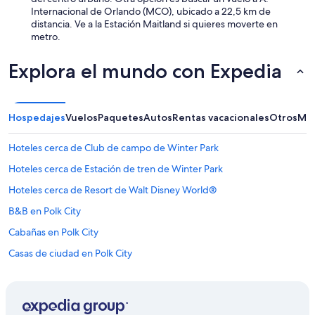
Internacional de Orlando (MCO), ubicado a 22,5 km de
distancia. Ve a la Estación Maitland si quieres moverte en
metro.
Explora el mundo con Expedia
Hospedajes
Vuelos
Paquetes
Autos
Rentas vacacionales
Otros
Más
Hoteles cerca de Club de campo de Winter Park
Hoteles cerca de Estación de tren de Winter Park
Hoteles cerca de Resort de Walt Disney World®
B&B en Polk City
Cabañas en Polk City
Casas de ciudad en Polk City
Moteles en Polk City
Villas en Polk City