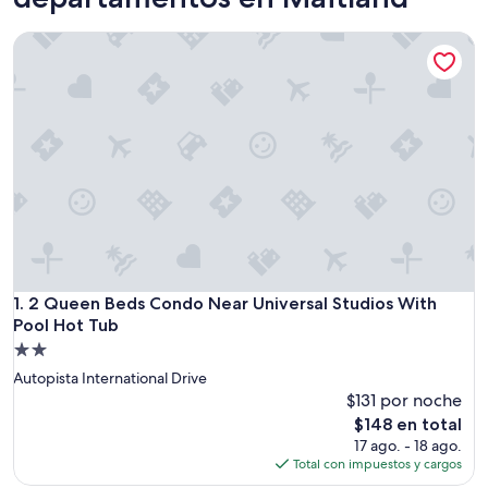
2 Queen Beds Condo Near Universal Studios With Pool Hot
2 Queen Beds Condo Near Universal Studios With Pool Hot
1. 2 Queen Beds Condo Near Universal Studios With
Pool Hot Tub
Propiedad
de
Autopista International Drive
2.0
$131 por noche
estrellas
El
$148 en total
precio
17 ago. - 18 ago.
actual
Total con impuestos y cargos
es