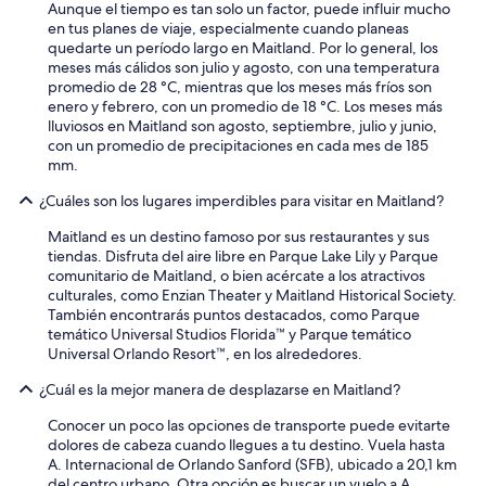
Aunque el tiempo es tan solo un factor, puede influir mucho
en tus planes de viaje, especialmente cuando planeas
quedarte un período largo en Maitland. Por lo general, los
meses más cálidos son julio y agosto, con una temperatura
promedio de 28 °C, mientras que los meses más fríos son
enero y febrero, con un promedio de 18 °C. Los meses más
lluviosos en Maitland son agosto, septiembre, julio y junio,
con un promedio de precipitaciones en cada mes de 185
mm.
¿Cuáles son los lugares imperdibles para visitar en Maitland?
Maitland es un destino famoso por sus restaurantes y sus
tiendas. Disfruta del aire libre en Parque Lake Lily y Parque
comunitario de Maitland, o bien acércate a los atractivos
culturales, como Enzian Theater y Maitland Historical Society.
También encontrarás puntos destacados, como Parque
temático Universal Studios Florida™ y Parque temático
Universal Orlando Resort™, en los alrededores.
¿Cuál es la mejor manera de desplazarse en Maitland?
Conocer un poco las opciones de transporte puede evitarte
dolores de cabeza cuando llegues a tu destino. Vuela hasta
A. Internacional de Orlando Sanford (SFB), ubicado a 20,1 km
del centro urbano. Otra opción es buscar un vuelo a A.