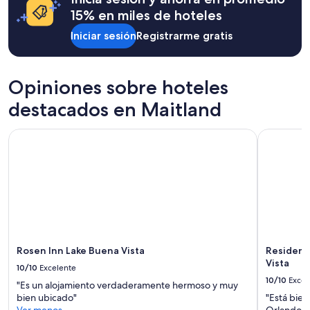
sujetos
15% en miles de hoteles
a
cambios.
Iniciar sesión
Registrarme gratis
Aplican
términos
adicionales.
Opiniones sobre hoteles
destacados en Maitland
Rosen Inn Lake Buena Vista
Residence 
Rosen Inn Lake Buena Vista
Residenc
Vista
10/10
Excelente
10/10
Excel
"Es un alojamiento verdaderamente hermoso y muy
bien ubicado"
"Está bien
Ver menos
Orlando"