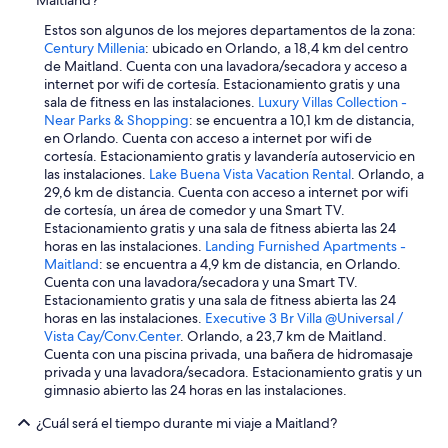
Estos son algunos de los mejores departamentos de la zona:
Century Millenia
: ubicado en Orlando, a 18,4 km del centro
de Maitland. Cuenta con una lavadora/secadora y acceso a
internet por wifi de cortesía. Estacionamiento gratis y una
sala de fitness en las instalaciones.
Luxury Villas Collection -
Near Parks & Shopping
: se encuentra a 10,1 km de distancia,
en Orlando. Cuenta con acceso a internet por wifi de
cortesía. Estacionamiento gratis y lavandería autoservicio en
las instalaciones.
Lake Buena Vista Vacation Rental
. Orlando, a
29,6 km de distancia. Cuenta con acceso a internet por wifi
de cortesía, un área de comedor y una Smart TV.
Estacionamiento gratis y una sala de fitness abierta las 24
horas en las instalaciones.
Landing Furnished Apartments -
Maitland
: se encuentra a 4,9 km de distancia, en Orlando.
Cuenta con una lavadora/secadora y una Smart TV.
Estacionamiento gratis y una sala de fitness abierta las 24
horas en las instalaciones.
Executive 3 Br Villa @Universal /
Vista Cay/Conv.Center
. Orlando, a 23,7 km de Maitland.
Cuenta con una piscina privada, una bañera de hidromasaje
privada y una lavadora/secadora. Estacionamiento gratis y un
gimnasio abierto las 24 horas en las instalaciones.
¿Cuál será el tiempo durante mi viaje a Maitland?