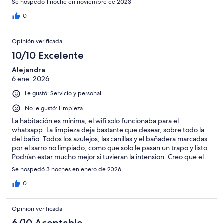
Se hospedó 1 noche en noviembre de 2023
0
Opinión verificada
10/10 Excelente
Alejandra
6 ene. 2026
Le gustó: Servicio y personal
No le gustó: Limpieza
La habitación es mínima, el wifi solo funcionaba para el
whatsapp. La limpieza deja bastante que desear, sobre todo la
del baño. Todos los azulejos, las canillas y el bañadera marcadas
por el sarro no limpiado, como que solo le pasan un trapo y listo.
Podrían estar mucho mejor si tuvieran la intension. Creo que el
problema no es del personal, sino que debe pagar muy poco. Lo
Se hospedó 3 noches en enero de 2026
mejor del hotel, el personal que es muy simpático y súper
serviciales.
0
Opinión verificada
6/10 Aceptable