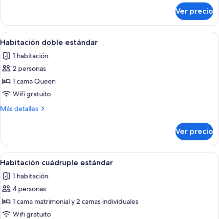
sobre
Ver precio
Habitación
doble
superior
Abrir
Una habitación de hotel con una cama,
1
Habitación doble estándar
todas
1 habitación
las
2 personas
fotos
de
1 cama Queen
Habitación
Wifi gratuito
doble
Más
Más detalles
estándar
detalles
sobre
Ver precio
Habitación
doble
estándar
Abrir
Un dormitorio ordenado con cabecera 
1
Habitación cuádruple estándar
todas
1 habitación
las
4 personas
fotos
de
1 cama matrimonial y 2 camas individuales
Habitación
Wifi gratuito