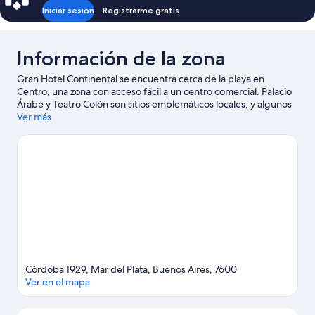
Iniciar sesión
Registrarme gratis
Información de la zona
Gran Hotel Continental se encuentra cerca de la playa en
Centro, una zona con acceso fácil a un centro comercial. Palacio
Árabe y Teatro Colón son sitios emblemáticos locales, y algunos
de los lugares cercanos donde se pueden hacer actividades
Ver más
incluyen Club de golf de Mar del Plata y Puerto de Mar del Plata.
¿Quieres asistir a un evento o partido mientras estás en la
ciudad? Consulta el calendario de Estadio polideportivo Islas
Malvinas o Estadio José María Minella.
Visita nuestra guía de Mar
del Plata
Córdoba 1929, Mar del Plata, Buenos Aires, 7600
Ver en el mapa