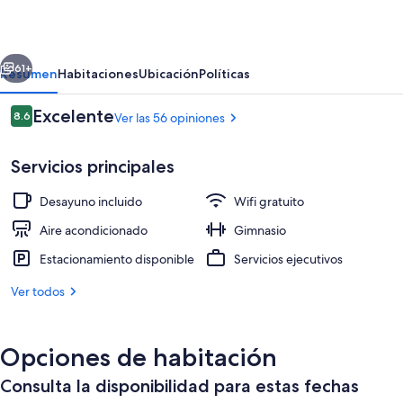
Continental
erior
Siguiente
61+
Resumen
Habitaciones
Ubicación
Políticas
Opiniones
Excelente
8.6
Ver las 56 opiniones
8.6 de 10,
Servicios principales
Desayuno incluido
Wifi gratuito
Aire acondicionado
Gimnasio
Estacionamiento disponible
Servicios ejecutivos
Sala de estar en el lobby
Ver todos
Opciones de habitación
Consulta la disponibilidad para estas fechas