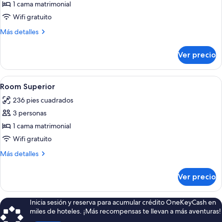
de
1 cama matrimonial
Room
Wifi gratuito
Standard
Más
Más detalles
detalles
sobre
Ver precio
Room
Standard
Abrir
Ropa de cama de alta calidad y miniba
7
Room Superior
todas
236 pies cuadrados
las
3 personas
fotos
de
1 cama matrimonial
Room
Wifi gratuito
Superior
Más
Más detalles
detalles
sobre
Ver precio
Room
Superior
Inicia sesión y reserva para acumular crédito OneKeyCash en
miles de hoteles. ¡Más recompensas te llevan a más aventuras!