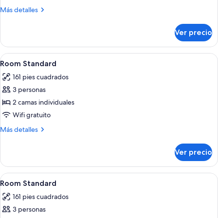
cuádruple
Más
Más detalles
estándar
detalles
sobre
Ver precio
Habitación
cuádruple
estándar
Abrir
Ropa de cama de alta calidad y miniba
5
Room Standard
todas
161 pies cuadrados
las
3 personas
fotos
de
2 camas individuales
Room
Wifi gratuito
Standard
Más
Más detalles
detalles
sobre
Ver precio
Room
Standard
Abrir
Ropa de cama de alta calidad y miniba
6
Room Standard
todas
161 pies cuadrados
las
3 personas
fotos