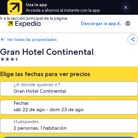
Usa la app
Accede a ahorros al instante con la app
Ir a la sección principal de la página
Descargar la app
Ver todas las propiedades
Gran Hotel Continental
Propiedad
de
3.5
Elige las fechas para ver precios
estrellas
¿A dónde quieres ir?
Fechas
Huéspedes