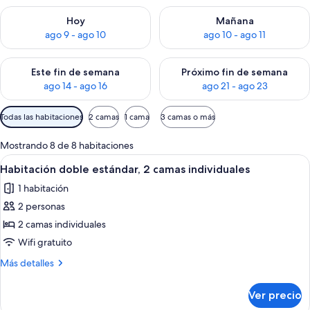
Consulta la disponibilidad para hoy ago 9 - ago 10
Consulta la disponibilidad par
Hoy
Mañana
ago 9 - ago 10
ago 10 - ago 11
Consulta la disponibilidad para este fin de semana ago 14 - ag
Consulta la disponibilidad pa
Este fin de semana
Próximo fin de semana
ago 14 - ago 16
ago 21 - ago 23
Filtros
Todas las habitaciones
2 camas
1 cama
3 camas o más
disponibles
para
Mostrando 8 de 8 habitaciones
las
Abrir
Una habitación de hotel con cama, mes
6
Habitación doble estándar, 2 camas individuales
habitaciones
todas
1 habitación
las
2 personas
fotos
de
2 camas individuales
Habitación
Wifi gratuito
doble
Más
Más detalles
estándar,
detalles
2
sobre
Ver precio
Habitación
camas