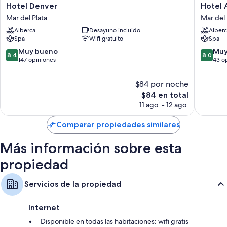
Hotel
Hotel
Hotel Denver
Hotel 
Denver
Aatrac
Otros de los servicios que también encontrarás en las habitaciones
Mar del Plata
Mar del 
Mar
Mar
incluyen:
Alberca
Desayuno incluido
Alberc
del
del
Spa
Wifi gratuito
Spa
Baños con regaderas tipo lluvia y bidets
Plata
Plata
8.4
8.0
Muy bueno
Muy
Televisiones LCD de 29 pulgadas con canales por cable
8.4
8.0
de
de
147 opiniones
43 o
Armarios o clósets, áreas de descanso independientes y calefacción
10,
10,
Muy
Muy
$84 por noche
bueno,
bueno,
El
$84 en total
147
43
precio
11 ago. - 12 ago.
opiniones
opinion
actual
es
Comparar propiedades similares
de
$84
Más información sobre esta
propiedad
Servicios de la propiedad
Internet
Disponible en todas las habitaciones: wifi gratis