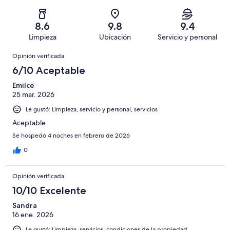
Basada
es
28
Aceptable.
2,
en
decir,
de
Basada
es
17
Malo.
8.6
9.8
9.4
56
en
decir,
de
Basada
Limpieza
Ubicación
Servicio y personal
opiniones
8
Terrible.
56
en
Opiniones
de
Basada
opiniones
Opinión verificada
1
56
en
de
6/10 Aceptable
opiniones
2
56
de
Emilce
opiniones
25 mar. 2026
56
opiniones
Le gustó: Limpieza, servicio y personal, servicios
Aceptable
Se hospedó 4 noches en febrero de 2026
0
Opinión verificada
10/10 Excelente
Sandra
16 ene. 2026
Le gustó: Limpieza, servicios, condiciones de la propiedad