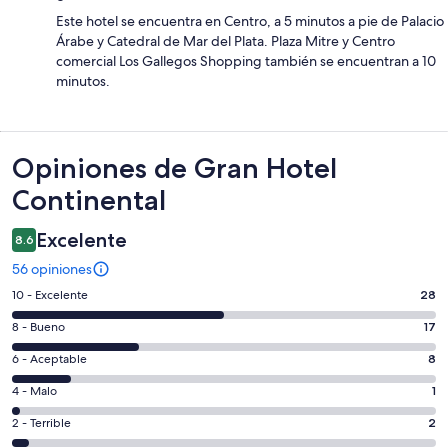
Este hotel se encuentra en Centro, a 5 minutos a pie de Palacio
Árabe y Catedral de Mar del Plata. Plaza Mitre y Centro
comercial Los Gallegos Shopping también se encuentran a 10
minutos.
Opiniones
Opiniones de Gran Hotel
Continental
Excelente
8.6
56 opiniones
Puntuación
10 - Excelente
28
de
Puntuación
8 - Bueno
17
10,
de
es
Puntuación
6 - Aceptable
8
8,
decir,
de
es
Puntuación
4 - Malo
1
Excelente.
6,
decir,
de
Basada
es
Puntuación
2 - Terrible
2
Bueno.
4,
en
decir,
de