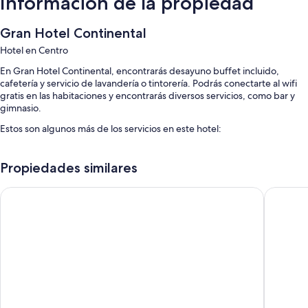
Información de la propiedad
Gran Hotel Continental
Hotel en Centro
En Gran Hotel Continental, encontrarás desayuno buffet incluido,
cafetería y servicio de lavandería o tintorería. Podrás conectarte al wifi
gratis en las habitaciones y encontrarás diversos servicios, como bar y
gimnasio.
Estos son algunos más de los servicios en este hotel:
Estacionamiento (con cargo), acceso a un gimnasio en los
alrededores y servicio de concierge
Propiedades similares
Periódicos gratis, resguardo de equipaje y recepción disponible las
Hotel Denver
Hotel Aa
24 horas
Salón de banquetes, no se permite fumar en la propiedad y salas de
juntas
Características de la habitación
Las 75 habitaciones con muebles diferentes ofrecen amenidades, que
incluyen servicio a la habitación las 24 horas y ropa de cama de alta
calidad, además de otros detalles, como aire acondicionado y área de
descanso independiente.