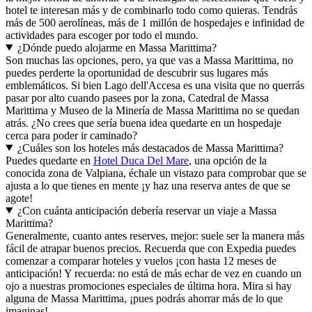
hotel te interesan más y de combinarlo todo como quieras. Tendrás
más de 500 aerolíneas, más de 1 millón de hospedajes e infinidad de
actividades para escoger por todo el mundo.
¿Dónde puedo alojarme en Massa Marittima?
Son muchas las opciones, pero, ya que vas a Massa Marittima, no
puedes perderte la oportunidad de descubrir sus lugares más
emblemáticos. Si bien Lago dell'Accesa es una visita que no querrás
pasar por alto cuando pasees por la zona, Catedral de Massa
Marittima y Museo de la Minería de Massa Marittima no se quedan
atrás. ¿No crees que sería buena idea quedarte en un hospedaje
cerca para poder ir caminado?
¿Cuáles son los hoteles más destacados de Massa Marittima?
Puedes quedarte en
Hotel Duca Del Mare
, una opción de la
conocida zona de Valpiana, échale un vistazo para comprobar que se
ajusta a lo que tienes en mente ¡y haz una reserva antes de que se
agote!
¿Con cuánta anticipación debería reservar un viaje a Massa
Marittima?
Generalmente, cuanto antes reserves, mejor: suele ser la manera más
fácil de atrapar buenos precios. Recuerda que con Expedia puedes
comenzar a comparar hoteles y vuelos ¡con hasta 12 meses de
anticipación! Y recuerda: no está de más echar de vez en cuando un
ojo a nuestras promociones especiales de última hora. Mira si hay
alguna de Massa Marittima, ¡pues podrás ahorrar más de lo que
imaginas!