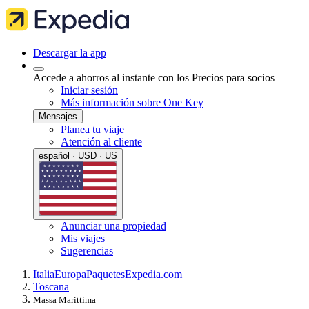
Descargar la app
Accede a ahorros al instante con los Precios para socios
Iniciar sesión
Más información sobre One Key
Mensajes
Planea tu viaje
Atención al cliente
español · USD · US
Anunciar una propiedad
Mis viajes
Sugerencias
Italia
Europa
Paquetes
Expedia.com
Toscana
Massa Marittima