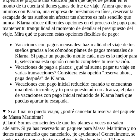
Expedia te propone una solución para que dejes de pensar en el
monto de tu cuenta si tienes ganas de irte de viaje. Ahora que nos
unimos con Klarna, una empresa de préstamos en línea, reservar la
escapada de tus sueños sin afectar tus ahorros es más sencillo que
nunca. Klarna ofrece diferentes opciones en el proceso de pago para
mantener tu tranquilidad al momento de detallar el presupuesto del
viaje. Mira qué te parecen estas opciones flexibles de pago:
Vacaciones con pagos mensuales: haz realidad el viaje de tus
sueños gracias a los cómodos planes de pagos mensuales de
Klarna. Si pagar un pequeño monto cada mes es lo mejor para
ti, selecciona esta opción cuando completes tu reservación.
Vacaciones de pago a plazos: ¿qué tal suena pagar tu viaje en
varias transacciones? Considera esta opción "reserva ahora,
paga después" de Klarna.
Vacaciones con pago inicial reducido: cuando te encuentras
una oferta increíble, y tu presupuesto aún no alcanza, el plan
de vacaciones con pago inicial reducido de Klarna hará que
puedas apartar tu escapada.
Si al final no puedo viajar, ¿podré cancelar la reserva del paquete
de Massa Marittima?
¡Claro! Somos conscientes de que los planes a veces no salen
adelante. Si ya has reservado un paquete para Massa Marittima y no
tienes más remedio que cancelarlo, ¡te ayudamos! Generalmente, se
suele aceptar que se hagan cambios gratis durante las 24 horas