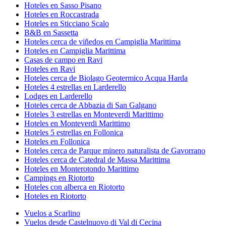
Hoteles en Sasso Pisano
Hoteles en Roccastrada
Hoteles en Sticciano Scalo
B&B en Sassetta
Hoteles cerca de viñedos en Campiglia Marittima
Hoteles en Campiglia Marittima
Casas de campo en Ravi
Hoteles en Ravi
Hoteles cerca de Biolago Geotermico Acqua Harda
Hoteles 4 estrellas en Larderello
Lodges en Larderello
Hoteles cerca de Abbazia di San Galgano
Hoteles 3 estrellas en Monteverdi Marittimo
Hoteles en Monteverdi Marittimo
Hoteles 5 estrellas en Follonica
Hoteles en Follonica
Hoteles cerca de Parque minero naturalista de Gavorrano
Hoteles cerca de Catedral de Massa Marittima
Hoteles en Monterotondo Marittimo
Campings en Riotorto
Hoteles con alberca en Riotorto
Hoteles en Riotorto
Vuelos a Scarlino
Vuelos desde Castelnuovo di Val di Cecina