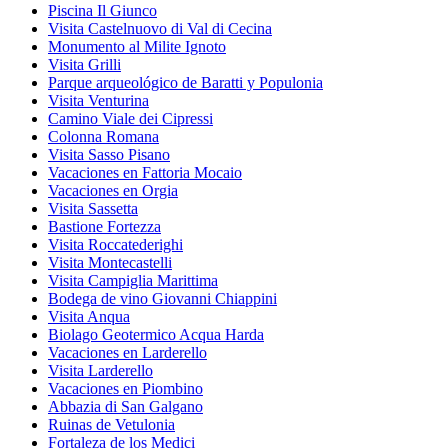
Piscina Il Giunco
Visita Castelnuovo di Val di Cecina
Monumento al Milite Ignoto
Visita Grilli
Parque arqueológico de Baratti y Populonia
Visita Venturina
Camino Viale dei Cipressi
Colonna Romana
Visita Sasso Pisano
Vacaciones en Fattoria Mocaio
Vacaciones en Orgia
Visita Sassetta
Bastione Fortezza
Visita Roccatederighi
Visita Montecastelli
Visita Campiglia Marittima
Bodega de vino Giovanni Chiappini
Visita Anqua
Biolago Geotermico Acqua Harda
Vacaciones en Larderello
Visita Larderello
Vacaciones en Piombino
Abbazia di San Galgano
Ruinas de Vetulonia
Fortaleza de los Medici