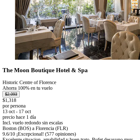
The Moon Boutique Hotel & Spa
Historic Centre of Florence
Ahorra 100% en tu vuelo
$2,093
$1,318
por persona
13 oct - 17 oct
precio hace 1 día
Incl. vuelo redondo sin escalas
Boston (BOS) a Florencia (FLR)
9.6
/
10
¡Excepcional! (577 opiniones)
Excelente situacion, amabilidad y buen trato. Bufet desayuno muy