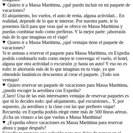
Quiero ir a Massa Marittima, ¿qué puedo incluir en mi paquete de
vacaciones?
El alojamiento, los vuelos, el auto de renta, alguna actividad... En
realidad, depende de lo que te interese. Por nuestra parte, te lo
ponemos fácil para que veas qué se ofrece en Massa Marittima y
puedas combinar todo como prefieras. Y la mejor parte: ¡ahorrarás
más de lo que imaginas en el viaje!
Quiero ir a Massa Marittima, ¿qué ventajas tiene el paquete de
vacaciones?
Si te animas a reservar el paquete para Massa Marittima, en Expedia
podrás combinarlo todo como mejor te convenga: el vuelo, el hotel,
alguna que otra actividad o excursión ¡y hasta un auto! Y eso no es
todo: te ahorrarás más de lo que imaginas en tu viaje, ya que
obtendrás fantásticos descuentos al crear el paquete. ¡Todo son
ventajas!
Quiero reservar un paquete de vacaciones para Massa Marittima,
¿puedo escoger la aerolínea con Expedia?
¡Claro! Una de las más interesantes ventajas de reservar paquetes es
que tú lo decides todo: qué alojamiento, qué excursiones... Y, por
supuesto, ¡la aerolínea y la clase con las que prefieres viajar!
Recuerda: en Expedia podrás elegir entre más de 500 líneas aéreas.
¡Echa un vistazo a las que vuelan a Massa Marittima!
¿Expedia ofrece vacaciones en Massa Marittima para reservar
ahora y pagar después?