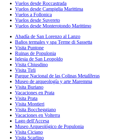
Vuelos desde Roccastrada
Vuelos desde Campiglia Marittima
Vuelos a Follonica
Vuelos desde Suvereto
Vuelos desde Monterotondo Marittimo
Abadía de San Lorenzo al Lanzo
Baños termales y spa Terme di Sassetta
Visita Puntone
Ruinas de Populonia
Iglesia de San Leopoldo
Visita Chiusdino
Visita Tirli
Parque Nacional de las Colinas Metalíferas
Museo de arqueología y arte Maremma
Visita Buriano
Vacaciones en Prata
Visita Prata
Visita Montieri
Visita Boccheggiano
Vacaciones en Volterra
Lago dell'Accesa
Museo Arqueológico de Populonia
Visita Ciciano
Visita Scarlino