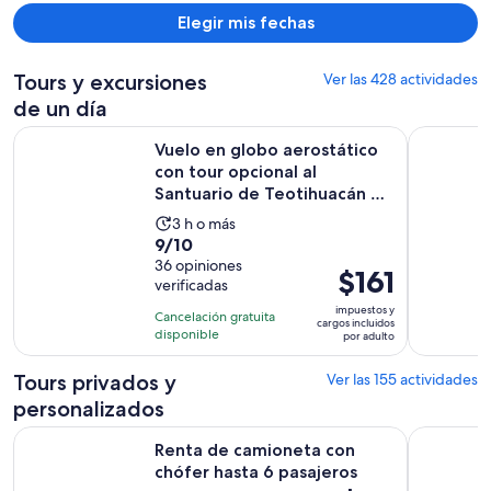
Elegir mis fechas
Tours y excursiones
Ver las 428 actividades
de un día
Vuelo en globo aerostático con tour opcional al Santuario de
Excursión 
Vuelo en globo aerostático
con tour opcional al
Santuario de Teotihuacán y
...
La
3 h o más
9.0
9/10
actividad
de
36 opiniones
dura
El
$161
verificadas
10
3
precio
con
impuestos y
horas
Cancelación gratuita
es
cargos incluidos
36
disponible
por adulto
de
opiniones
$161.
Tours privados y
Ver las 155 actividades
por
personalizados
adulto
Se abrirá e
Renta de camioneta con chófer hasta 6 pasajeros
Noche de L
Renta de camioneta con
chófer hasta 6 pasajeros