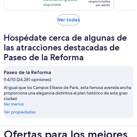
es
cargos incluidos
99
disponible
por adulto
de
opiniones
$52.
Se
Ver todas
por
abrirá
adulto
en
Hospédate cerca de algunas de
una
nueva
las atracciones destacadas de
pestaña
Paseo de la Reforma
Paseo de la Reforma
9.4/10 (24,281 opiniones)
Al igual que los Campos Elíseos de París, esta famosa avenida ancha
proporciona una elegancia distintiva al plan histórico de esta gran
ciudad.
Ver menos
Ver propiedades
Ofertas para los mejores