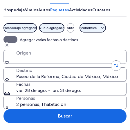
la
Reforma
Hospedaje
Vuelos
Autos
Paquetes
Actividades
Cruceros
Hospedaje agregado
Vuelo agregado
Auto
Económica
Un paisaje urbano con una estatua dest
Agregar varias fechas o destinos
Origen
Destino
Paseo de la Reforma, Ciudad de México, México
Fechas
vie. 28 de ago. - lun. 31 de ago.
Personas
2 personas, 1 habitación
Buscar
Explorar mapa