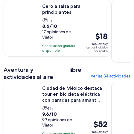
Se abrirá en una nueva pestañ
Cero a salsa para principiantes
Clase Prác
Cero a salsa para
principiantes
La
1 h
8.6
8.6/10
actividad
de
17 opiniones de
dura
El
$18
Viator
10
1
precio
con
impuestos y
hora
Cancelación gratuita
es
cargos incluidos
17
disponible
por adulto
de
opiniones
$18.
por
Aventura y
libre
adulto
actividades al aire
Ver las 34 actividades
Ciudad de México destaca tour en bicicleta eléctrica con pa
Recorrido 
Ciudad de México destaca
tour en bicicleta eléctrica
con paradas para amant...
La
4 h
9.6
9.6/10
actividad
de
99 opiniones de
dura
El
$52
Viator
10
4
precio
con
impuestos y
horas
Cancelación gratuita