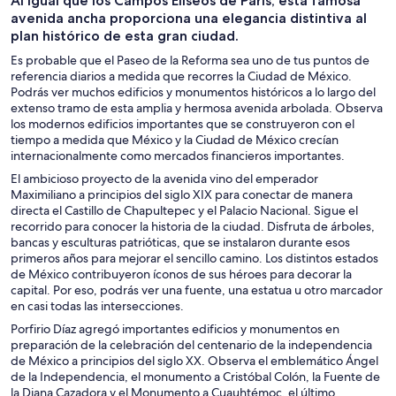
Al igual que los Campos Elíseos de París, esta famosa
un día
personalizados
nocturna
avenida ancha proporciona una elegancia distintiva al
plan histórico de esta gran ciudad.
Es probable que el Paseo de la Reforma sea uno de tus puntos de
referencia diarios a medida que recorres la Ciudad de México.
Podrás ver muchos edificios y monumentos históricos a lo largo del
extenso tramo de esta amplia y hermosa avenida arbolada. Observa
los modernos edificios importantes que se construyeron con el
tiempo a medida que México y la Ciudad de México crecían
internacionalmente como mercados financieros importantes.
El ambicioso proyecto de la avenida vino del emperador
Maximiliano a principios del siglo XIX para conectar de manera
directa el Castillo de Chapultepec y el Palacio Nacional. Sigue el
recorrido para conocer la historia de la ciudad. Disfruta de árboles,
bancas y esculturas patrióticas, que se instalaron durante esos
primeros años para mejorar el sencillo camino. Los distintos estados
de México contribuyeron íconos de sus héroes para decorar la
capital. Por eso, podrás ver una fuente, una estatua u otro marcador
en casi todas las intersecciones.
Porfirio Díaz agregó importantes edificios y monumentos en
preparación de la celebración del centenario de la independencia
de México a principios del siglo XX. Observa el emblemático Ángel
de la Independencia, el monumento a Cristóbal Colón, la Fuente de
la Diana Cazadora y el Monumento a Cuauhtémoc, el último