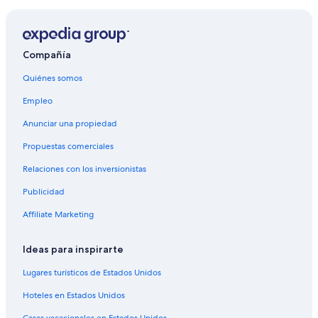
Hoteles 4 estrellas en Cuauhtémoc
Hoteles 5 estrellas en Cuauhtémoc
Hoteles de lujo en Cuauhtémoc
Compañía
Hoteles románticos en Cuauhtémoc
Quiénes somos
Hoteles baratos en Cuauhtémoc
Empleo
Hoteles boutique en Cuauhtémoc
Anunciar una propiedad
Hoteles con alberca en Cuauhtémoc
Propuestas comerciales
Hoteles gay friendly en Cuauhtémoc
Relaciones con los inversionistas
Hoteles que aceptan mascotas en Cuauhtémoc
Publicidad
Marriott Hotels & Resorts en Cuauhtémoc
Affiliate Marketing
Hoteles en Cuauhtémoc
Hoteles cerca de El Caballito
Ideas para inspirarte
Hoteles cerca de Torre Latinoamericana
Lugares turísticos de Estados Unidos
Hoteles cerca de Calle Francisco I. Madero
Hoteles en Estados Unidos
Hoteles cerca de Casa de azulejos