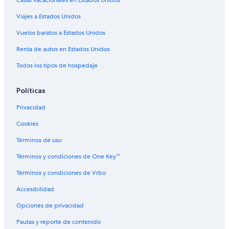
Casas vacacionales en Estados Unidos
Hoteles cerca de Museo Memoria y Tolerancia
Viajes a Estados Unidos
Hoteles cerca de Teatro Metropólitan
Vuelos baratos a Estados Unidos
Hoteles cerca de Alameda Central
Renta de autos en Estados Unidos
Hoteles cerca de Museo Nacional de San Carlos
Todos los tipos de hospedaje
Condominios en Estación Bellas Artes
Apartamentos en Estación Bellas Artes
Políticas
Hoteles cerca de Estación Bellas Artes
Privacidad
Moteles en Estación Bellas Artes
Cookies
Hoteles cerca de Senado de la República
Términos de uso
Hoteles cerca de Museo Franz Mayer
Términos y condiciones de One Key™
Hoteles cerca de Laboratorio de Arte Alameda
Términos y condiciones de Vrbo
Hoteles cerca de La Ciudadela
Accesibilidad
Hoteles cerca de Monumento a la Revolución
Opciones de privacidad
Hoteles cerca de Zócalo
Pautas y reporte de contenido
Hoteles 2 estrellas en Barrio Chino