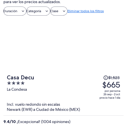
para ver los precios actualizados.
Duración
Categoría
Clase
Eliminar todos los filtros
El
Casa Decu
$1,523
precio
$665
4
era
out
La Condesa
por persona
de
of
26 sep - 2 oct
precio hace 1 día
$1,523
5
Incl. vuelo redondo sin escalas
y
Newark (EWR) a Ciudad de México (MEX)
ahora
es
9.4
/
10
¡Excepcional! (1004 opiniones)
de