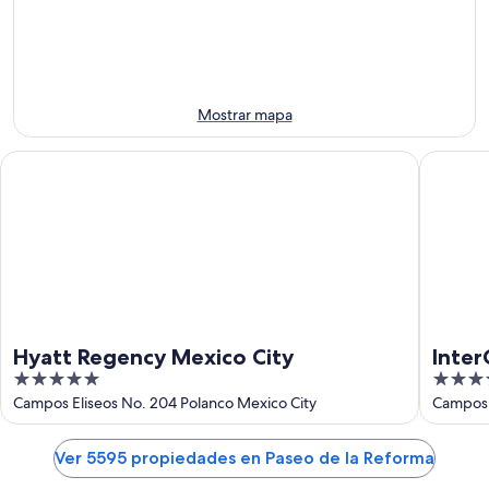
11
noche,
fin
para
ago
11
de
el
ago
semana,
próximo
-
14
fin
12
ago
de
Mostrar mapa
ago
-
semana,
16
21
Hyatt Regency Mexico City
InterCon
ago
ago
-
23
ago
Hyatt Regency Mexico City
Inter
5
4
City 
out
out
Campos Eliseos No. 204 Polanco Mexico City
Campos 
of
of
5
5
Ver 5595 propiedades en Paseo de la Reforma