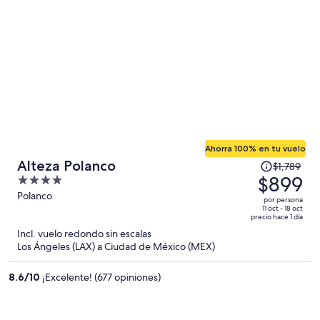
$665
por
persona
Ahorra 100% en tu vuelo
El
Alteza Polanco
$1,789
precio
$899
4
era
out
Polanco
por persona
de
of
11 oct - 18 oct
precio hace 1 día
$1,789
5
Incl. vuelo redondo sin escalas
y
Los Ángeles (LAX) a Ciudad de México (MEX)
ahora
es
8.6
/
10
¡Excelente! (677 opiniones)
de
$899
por