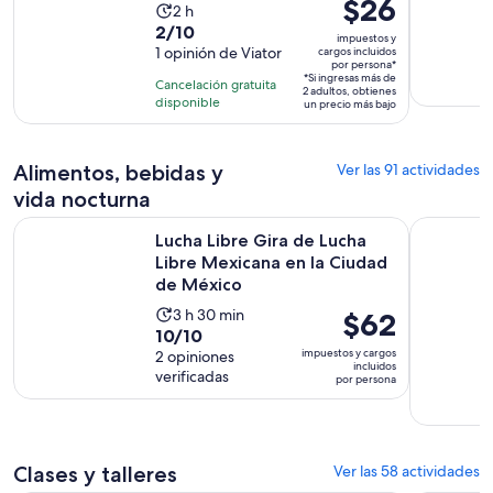
El
$26
La
2 h
precio
2.0
2/10
actividad
impuestos y
es
de
1 opinión de Viator
cargos incluidos
dura
por persona*
de
10
2
*Si ingresas más de
Cancelación gratuita
2 adultos, obtienes
$26.
con
horas
disponible
un precio más bajo
por
1
persona*
opinión
Alimentos, bebidas y
Ver las 91 actividades
vida nocturna
Lucha Libre Gira de Lucha Libre Mexicana en la Ciudad de M
Teotihuacá
Lucha Libre Gira de Lucha
Libre Mexicana en la Ciudad
de México
La
3 h 30 min
El
$62
10.0
10/10
actividad
precio
impuestos y cargos
de
2 opiniones
dura
es
incluidos
verificadas
10
por persona
3
de
con
horas
$62.
2
y
por
opiniones
30
persona
Clases y talleres
Ver las 58 actividades
minutos