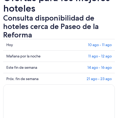
hoteles
Consulta disponibilidad de
hoteles cerca de Paseo de la
Reforma
Consultar
Hoy
10 ago - 11 ago
los
precios
Consultar
Mañana por la noche
11 ago - 12 ago
cerca
precios
de
cerca
Consultar
Este fin de semana
14 ago - 16 ago
Paseo
de
precios
de
Paseo
cerca
Consultar
Próx. fin de semana
21 ago - 23 ago
la
de
de
precios
Reforma
la
Paseo
cerca
para
Reforma
de
de
hoy,
para
la
Paseo
10
mañana
Reforma
de
ago
por
para
la
-
la
este
Reforma