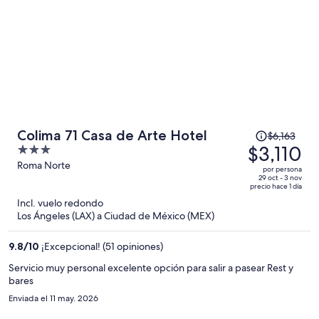
persona
El
Colima 71 Casa de Arte Hotel
$6,163
precio
$3,110
3
era
out
Roma Norte
por persona
de
of
29 oct - 3 nov
precio hace 1 día
$6,163
5
Incl. vuelo redondo
y
Los Ángeles (LAX) a Ciudad de México (MEX)
ahora
es
9.8
/
10
¡Excepcional! (51 opiniones)
de
$3,110
Servicio muy personal excelente opción para salir a pasear Rest y
bares
por
persona
Enviada el 11 may. 2026