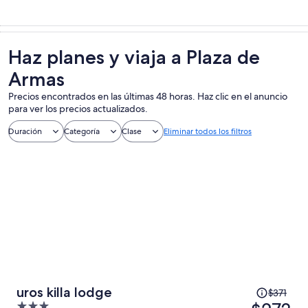
Haz planes y viaja a Plaza de
Armas
Precios encontrados en las últimas 48 horas. Haz clic en el anuncio
para ver los precios actualizados.
Duración
Categoría
Clase
Eliminar todos los filtros
El
uros killa lodge
$371
precio
3