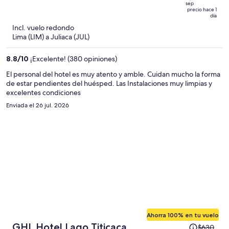
sep
$558
5
precio hace 1
día
y
Incl. vuelo redondo
ahora
Lima (LIM) a Juliaca (JUL)
es
de
8.8
/
10
¡Excelente! (380 opiniones)
$377
por
El personal del hotel es muy atento y amble. Cuidan mucho la forma
persona
de estar pendientes del huésped. Las Instalaciones muy limpias y
excelentes condiciones
Enviada el 26 jul. 2026
Ahorra 100% en tu vuelo
El
GHL Hotel Lago Titicaca
$630