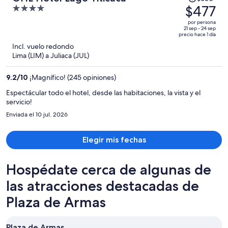
precio
$477
4
era
out
por persona
de
of
21 sep - 24 sep
precio hace 1 día
$630
5
Incl. vuelo redondo
y
Lima (LIM) a Juliaca (JUL)
ahora
es
9.2
/
10
¡Magnífico! (245 opiniones)
de
$477
Espectácular todo el hotel, desde las habitaciones, la vista y el
servicio!
por
persona
Enviada el 10 jul. 2026
Elegir mis fechas
Hospédate cerca de algunas de
las atracciones destacadas de
Plaza de Armas
Plaza de Armas