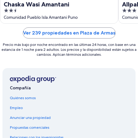
Chaska Wasi Amantani
Allpa
2.5
3
out
out
Comunidad Pueblo Isla Amantani Puno
Comunid
of
of
5
5
Ver 239 propiedades en Plaza de Armas
Precio más bajo por noche encontrado en las últimas 24 horas, con base en una
estancia de 1 noche para 2 adultos. Los precios y la disponibilidad están sujetos a
cambios. Aplican términos adicionales.
Compañía
Quiénes somos
Empleo
Anunciar una propiedad
Propuestas comerciales
Relaciones con los inversionistas