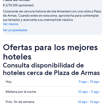
8.2/10 (35 opiniones)
Conocerás de cerca la historia de Isla Amantaní con una visita a Plaza
de Armas. Cuando estés en esta zona, aprovecha para contemplar
sus templos y acercarte a su marina/club náutico.
Ver menos
Ver propiedades
Ofertas para los mejores
hoteles
Consulta disponibilidad de
hoteles cerca de Plaza de Armas
Consultar
Hoy
9 ago - 10 ago
los
precios
Consultar
Mañana por la noche
10 ago - 11 ago
cerca
precios
de
cerca
Consultar
Próx. fin de semana
14 ago - 16 ago