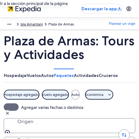
Ir a la sección principal de la página
Descargar la app
Planear un viaje
Isla Amantaní
Plaza de Armas
Plaza de Armas: Tours
y Actividades
Hospedaje
Vuelos
Autos
Paquetes
Actividades
Cruceros
Hospedaje agregado
Vuelo agregado
Auto
Económica
Agregar varias fechas o destinos
Origen