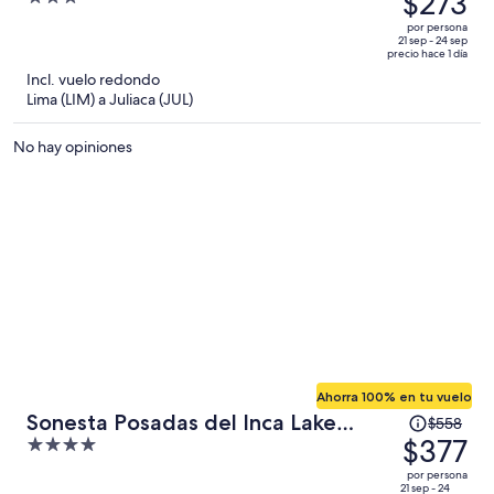
$273
era
out
por persona
de
of
21 sep - 24 sep
precio hace 1 día
$371
5
Incl. vuelo redondo
y
Lima (LIM) a Juliaca (JUL)
ahora
es
No hay opiniones
de
$273
por
persona
Ahorra 100% en tu vuelo
El
Sonesta Posadas del Inca Lake
$558
precio
$377
4
Titicaca - Puno
era
out
por persona
de
of
21 sep - 24