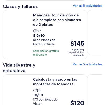
opiniones
30
$100.
Clases y talleres
Ver las 5 actividades
minutos
por
Mendoza: tour de vino de día completo con almuerzo de 3 
Aprende a 
adulto
Mendoza: tour de vino de
día completo con almuerzo
de 3 platos
La
8 h
8.6
8.6/10
actividad
de
61 opiniones de
dura
El
$145
GetYourGuide
10
8
precio
con
impuestos y
horas
Cancelación gratuita
es
cargos incluidos
61
disponible
por adulto
de
opiniones
$145.
Vida silvestre y
Ver las 5 actividades
por
naturaleza
adulto
Se abrirá en
Cabalgata y asado en las montañas de Mendoza
Mendoza: 
Cabalgata y asado en las
montañas de Mendoza
La
8 h
10.0
10/10
actividad
de
170 opiniones de
dura
El
$120
Viator
10