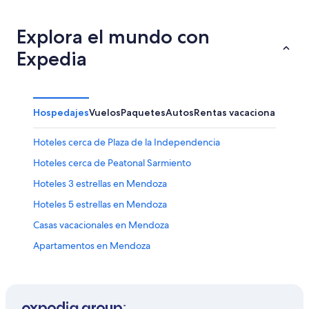
Explora el mundo con
Expedia
Hospedajes
Vuelos
Paquetes
Autos
Rentas vacacionales
Otr
Hoteles cerca de Plaza de la Independencia
Hoteles cerca de Peatonal Sarmiento
Hoteles 3 estrellas en Mendoza
Hoteles 5 estrellas en Mendoza
Casas vacacionales en Mendoza
Apartamentos en Mendoza
Hoteles con spa en Mendoza
Hoteles todo incluido en Mendoza
Hoteles históricos en Mendoza