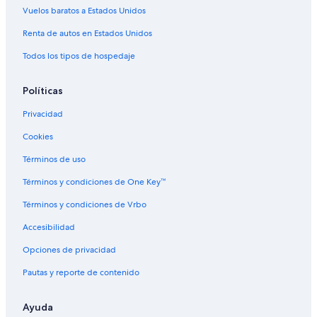
Vuelos baratos a Estados Unidos
Hoteles de lujo en Mendoza
Renta de autos en Estados Unidos
Hoteles familiares en Mendoza
Todos los tipos de hospedaje
Hoteles históricos en Mendoza
Hoteles románticos en Mendoza
Políticas
Hoteles baratos en Mendoza
Privacidad
Hoteles boutique en Mendoza
Cookies
Hoteles cerca del lago en Mendoza
Términos de uso
Hoteles con aguas termales en Mendoza
Términos y condiciones de One Key™
Hoteles con desayuno incluido en Mendoza
Términos y condiciones de Vrbo
Hoteles con estacionamiento en Mendoza
Accesibilidad
Hoteles con guardería en Mendoza
Opciones de privacidad
Hoteles con área de juegos en Mendoza
Pautas y reporte de contenido
Hoteles con restaurante en Mendoza
Hoteles con sauna en Mendoza
Ayuda