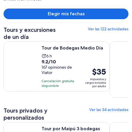
persona
Elegir mis fechas
Tours y excursiones
Ver las 122 actividades
de un día
Se abrirá en una nueva pestaña
Tour de Bodegas Medio Día
Tour de 3 
Tour de Bodegas Medio Día
La
6 h
9.2
9.2/10
actividad
de
167 opiniones de
dura
El
$35
Viator
10
6
precio
con
impuestos y
horas
Cancelación gratuita
es
cargos incluidos
167
disponible
por adulto
de
opiniones
$35.
por
adulto
Tours privados y
Ver las 34 actividades
personalizados
Tour por Maipú 3 bodegas con almuerzo + olivícola todo inc
Mendoza: ¡
Tour por Maipú 3 bodegas