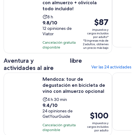
con almuerzo + olivícola
todo incluido!
La
8 h
El
$87
9.8
9.8/10
actividad
precio
de
12 opiniones de
dura
impuestos y
es
Viator
cargos incluidos
10
8
por adulto*
de
con
*Si ingresas más de
horas
Cancelación gratuita
2 adultos, obtienes
$87.
12
disponible
un precio más bajo
por
opiniones
adulto*
Aventura y
libre
actividades al aire
Ver las 24 actividades
Mendoza: tour de degustación en bicicleta de vino con alm
Tour en Bi
Mendoza: tour de
degustación en bicicleta de
vino con almuerzo opcional
La
4 h 30 min
9.4
9.4/10
actividad
de
24 opiniones de
dura
El
$100
GetYourGuide
10
4
precio
con
impuestos y
horas
Cancelación gratuita
es
cargos incluidos
24
disponible
y
por adulto
de