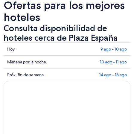
Ofertas para los mejores
hoteles
Consulta disponibilidad de
hoteles cerca de Plaza España
Consultar
Hoy
9 ago - 10 ago
los
precios
Consultar
Mañana por la noche
10 ago - 11 ago
cerca
precios
de
cerca
Consultar
Próx. fin de semana
14 ago - 16 ago
Plaza
de
precios
España
Plaza
cerca
para
España
de
hoy,
para
Plaza
9
mañana
España
ago
por
para
-
la
el
10
noche,
próximo
ago
10
fin