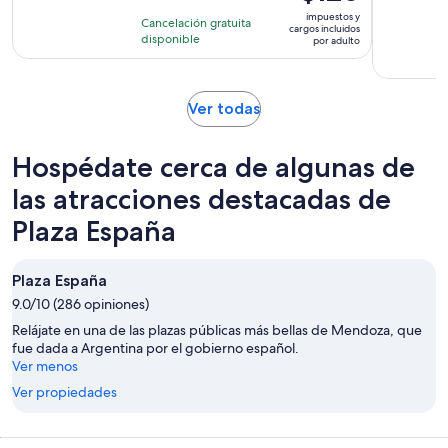
8
precio
con
impuestos y
horas
Cancelación gratuita
es
cargos incluidos
170
disponible
por adulto
de
opiniones
$120.
por
Se
Ver todas
adulto
abrirá
en
Hospédate cerca de algunas de
una
nueva
las atracciones destacadas de
pestaña
Plaza España
Plaza España
9.0/10 (286 opiniones)
Relájate en una de las plazas públicas más bellas de Mendoza, que
fue dada a Argentina por el gobierno español.
Ver menos
Ver propiedades