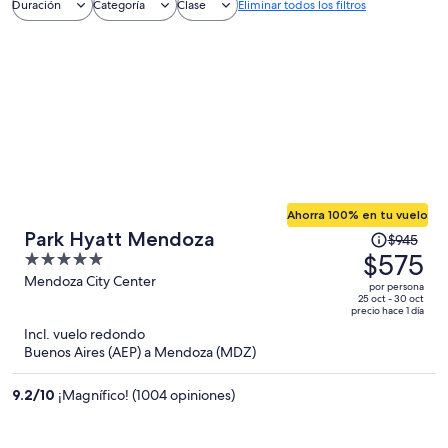
Duración
Categoría
Clase
Eliminar todos los filtros
Ahorra 100% en tu vuelo
El
Park Hyatt Mendoza
$945
precio
$575
5
era
out
Mendoza City Center
por persona
de
of
25 oct - 30 oct
precio hace 1 día
$945
5
Incl. vuelo redondo
y
Buenos Aires (AEP) a Mendoza (MDZ)
ahora
es
9.2
/
10
¡Magnífico! (1004 opiniones)
de
$575
por