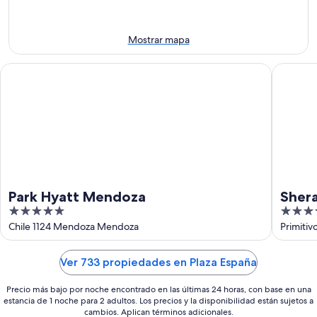
ago
de
-
semana,
11
14
Mostrar mapa
ago
ago
-
Park Hyatt Mendoza
Sherato
16
ago
Park Hyatt Mendoza
Sher
5
4.5
out
out
Chile 1124 Mendoza Mendoza
Primiti
of
of
5
5
Ver 733 propiedades en Plaza España
Precio más bajo por noche encontrado en las últimas 24 horas, con base en una
estancia de 1 noche para 2 adultos. Los precios y la disponibilidad están sujetos a
cambios. Aplican términos adicionales.