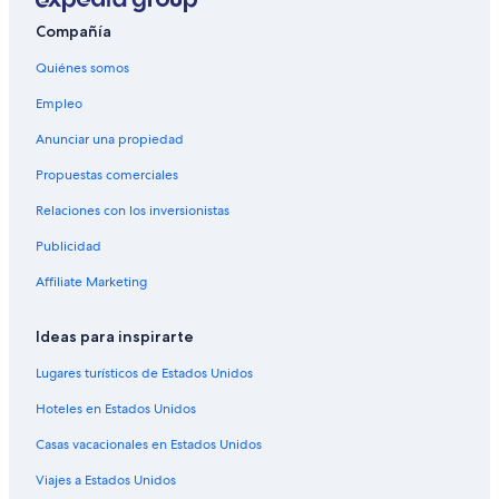
Hoteles boutique en Mendoza
Compañía
Hoteles con gimnasio en Mendoza
Quiénes somos
Hoteles con restaurante en Mendoza
Empleo
Hoteles con sauna en Mendoza
Anunciar una propiedad
Hoteles con hidromasaje en Mendoza
Propuestas comerciales
Hoteles cerca de viñedos en Mendoza
Relaciones con los inversionistas
Hoteles gay friendly en Mendoza
Publicidad
Hoteles para bodas en Mendoza
Affiliate Marketing
Hoteles que aceptan mascotas en Mendoza
Hoteles en Mendoza
Ideas para inspirarte
Hoteles baratos en Centro de la ciudad de Mendoza
Lugares turísticos de Estados Unidos
Hoteles en Departamento Capital
Hoteles en Estados Unidos
Hoteles con casino en Mendoza
Casas vacacionales en Estados Unidos
Hoteles de golf en Mendoza
Viajes a Estados Unidos
Hoteles de ski en Mendoza