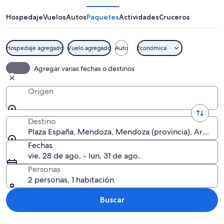
Hospedaje
Vuelos
Autos
Paquetes
Actividades
Cruceros
Hospedaje agregado
Vuelo agregado
Auto
Económica
Un parque con una fuente, patinadore
Agregar varias fechas o destinos
Origen
Destino
Plaza España, Mendoza, Mendoza (provincia), Argenti
Fechas
vie. 28 de ago. - lun. 31 de ago.
Personas
2 personas, 1 habitación
Buscar
Explorar mapa