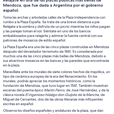
Relájate en una de las plazas públicas más bellas de
un día
nocturna
personalizados
Mendoza, que fue dada a Argentina por el gobierno
español.
Toma las anchas y arboladas calles de la Plaza Independencia con
rumbo a la Plaza España. Se trata de una breve distancia a pie.
Relájate a la sombra y disfruta de un picnic mientras los niños juegan
y las parejas toman el sol. Siéntate en uno de los bancos
embaldosados para relajarte y admirar la fuente central con sus
patrones de mosaicos de estilo español.
La Plaza España era una de las cinco plazas construidas en Mendoza
después del devastador terremoto de 1861. Es considerada por
muchos una de las cinco plazas más bellas de Mendoza, debido a
sus atractivos mosaicos en las bancas y las paredes que encontrarás
en la plaza.
Maravíllate ante los murales de siete colores hechos de mayólica, un
tipo de cerámica europea de la era del Renacimiento. En los
murales, podrás apreciar los momentos históricos, como la
fundación de Mendoza, que tuvo lugar en 1561. También muestran
escenas del poema épico
Martín Fierro
, de José Hernández, y de la
clásica novela
El ingenioso hidalgo don Quijote de la Mancha
, de
Miguel de Cervantes, dos de las obras literarias más influyentes
escritas en español.
Observa los diseños españoles y andaluces de la plaza, que dan