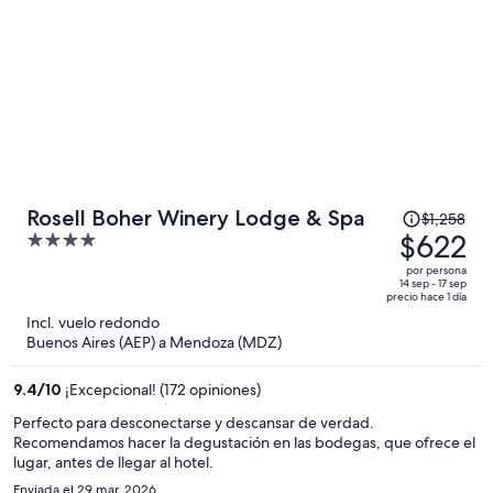
persona
El
Rosell Boher Winery Lodge & Spa
$1,258
precio
$622
4
era
out
por persona
de
of
14 sep - 17 sep
precio hace 1 día
$1,258
5
Incl. vuelo redondo
y
Buenos Aires (AEP) a Mendoza (MDZ)
ahora
es
9.4
/
10
¡Excepcional! (172 opiniones)
de
$622
Perfecto para desconectarse y descansar de verdad.
Recomendamos hacer la degustación en las bodegas, que ofrece el
por
lugar, antes de llegar al hotel.
persona
Enviada el 29 mar. 2026