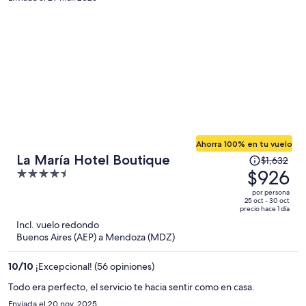
Ahorra 100% en tu vuelo
El
La María Hotel Boutique
$1,632
precio
$926
4.5
era
out
por persona
de
of
25 oct - 30 oct
precio hace 1 día
$1,632
5
Incl. vuelo redondo
y
Buenos Aires (AEP) a Mendoza (MDZ)
ahora
es
10
/
10
¡Excepcional! (56 opiniones)
de
$926
Todo era perfecto, el servicio te hacia sentir como en casa.
por
Enviada el 20 nov. 2025