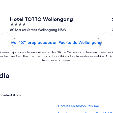
Hotel TOTTO Wollongong
4
out
60 Market Street Wollongong NSW
of
5
Ver 1671 propiedades en Puerto de Wollongong
io más bajo por noche encontrado en las últimas 24 horas, con base en una estanc
 noche para 2 adultos. Los precios y la disponibilidad están sujetos a cambios. Aplic
términos adicionales.
dia
onales
Otros
Hoteles en Albion Park Rail