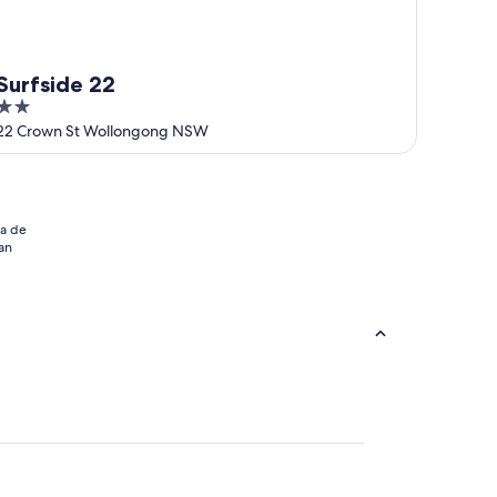
Surfside 22
2
out
22 Crown St Wollongong NSW
of
5
ia de
an