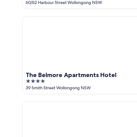
out
60/62 Harbour Street Wollongong NSW
of
5
The Belmore Apartments Hotel
The Belmore Apartments Hotel
4
out
39 Smith Street Wollongong NSW
of
5
Adina Apartment Hotel Wollongong