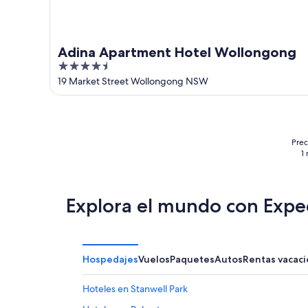
Adina Apartment Hotel Wollongong
4.5
out
19 Market Street Wollongong NSW
of
5
Prec
1
Explora el mundo con Expe
Hospedajes
Vuelos
Paquetes
Autos
Rentas vacaci
Hoteles en Stanwell Park