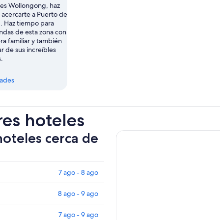
tes Wollongong, haz
 acercarte a Puerto de
 Haz tiempo para
tiendas de esta zona con
a familiar y también
ar de sus increíbles
.
dades
res hoteles
hoteles cerca de
7 ago - 8 ago
8 ago - 9 ago
7 ago - 9 ago