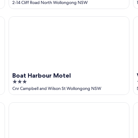
out
2-14 Cliff Road North Wollongong NSW
of
5
Boat Harbour Motel
Wo
Boat Harbour Motel
3
out
Cnr Campbell and Wilson St Wollongong NSW
of
5
Hotel TOTTO Wollongong
Su