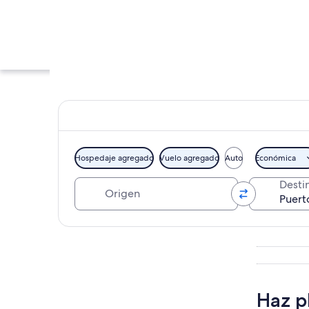
Hospedaje agregado
Vuelo agregado
Auto
Económica
Origen
Desti
Un horizonte urbano
Explorar mapa
Haz p