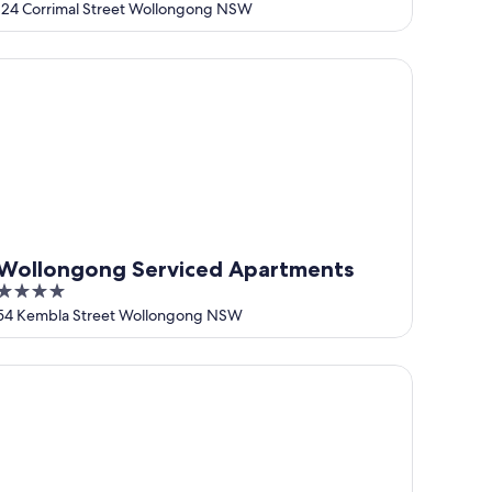
out
124 Corrimal Street Wollongong NSW
of
5
llongong Serviced Apartments
Wollongong Serviced Apartments
4
out
54 Kembla Street Wollongong NSW
of
5
rfside 22