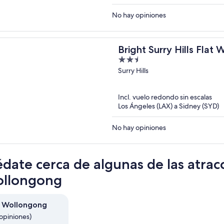
No hay opiniones
Bright Surry Hills Flat
2.5
Views
out
Surry Hills
of
5
Incl. vuelo redondo sin escalas
Los Ángeles (LAX) a Sidney (SYD)
No hay opiniones
date cerca de algunas de las atrac
ollongong
e Wollongong
opiniones)