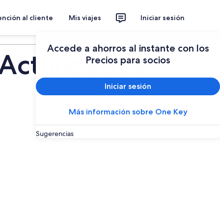
nción al cliente
Mis viajes
Iniciar sesión
Planear un viaje
Accede a ahorros al instante con los
Actividades
Precios para socios
Iniciar sesión
Más información sobre One Key
Sugerencias