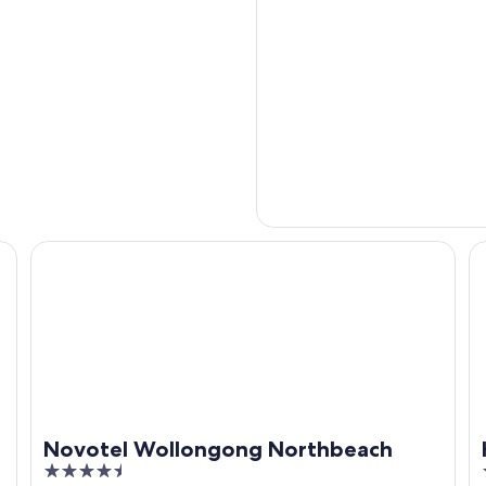
Novotel Wollongong Northbeach
Ha
Novotel Wollongong Northbeach
4.5