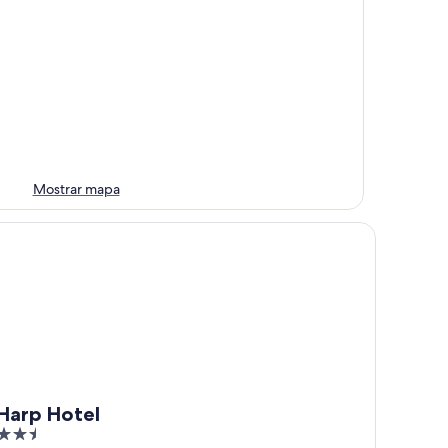
Mostrar mapa
rp Hotel
Harp Hotel
2.5