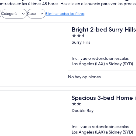
ntrados en las últimas 48 horas. Haz clic en el anuncio para ver los precio
Categoría
Clase
Eliminar todos los filtros
Bright 2-bed Surry Hil
2.5
Balcony
out
Surry Hills
of
5
Incl. vuelo redondo sin escalas
Los Ángeles (LAX) a Sidney (SYD)
No hay opiniones
Spacious 3-bed Home i
2
Bay
out
Double Bay
of
5
Incl. vuelo redondo sin escalas
Los Ángeles (LAX) a Sidney (SYD)