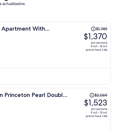
s actualizados.
El
ls Apartment With
$1,749
precio
$1,370
era
por persona
de
9 oct - 12 oct
precio hace 1 día
$1,749
y
ahora
es
de
$1,370
por
El
n Princeton Pearl Double
$2,069
persona
precio
$1,523
era
por persona
de
9 oct - 12 oct
precio hace 1 día
$2,069
y
ahora