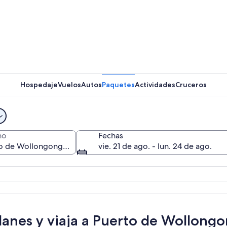
Un muelle
Hospedaje
Vuelos
Autos
Paquetes
Actividades
Cruceros
Una marin
no
Fechas
vie. 21 de ago. - lun. 24 de ago.
 frente al agua al atardecer, con edificios, un muelle y barcos.
lanes y viaja a Puerto de Wollong