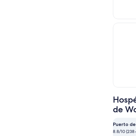
Hospé
de W
Puerto d
8.8/10 (238 