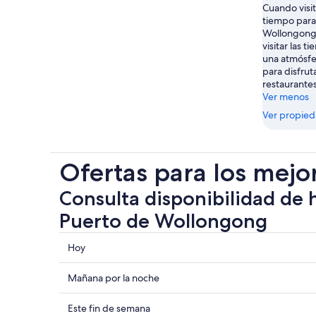
Cuando visi
tiempo para
Wollongong.
visitar las 
una atmósfer
para disfrut
restaurantes
Ver menos
Ver propie
Ofertas para los mejo
Consulta disponibilidad de 
Puerto de Wollongong
Consultar
Hoy
los
precios
Consultar
Mañana por la noche
cerca
precios
de
cerca
Consultar
Este fin de semana