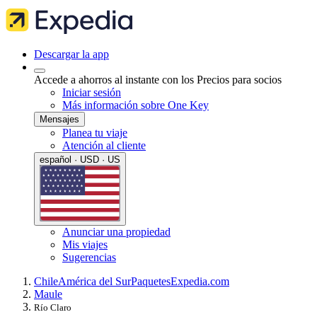
Descargar la app
Accede a ahorros al instante con los Precios para socios
Iniciar sesión
Más información sobre One Key
Mensajes
Planea tu viaje
Atención al cliente
español · USD · US
Anunciar una propiedad
Mis viajes
Sugerencias
Chile
América del Sur
Paquetes
Expedia.com
Maule
Río Claro