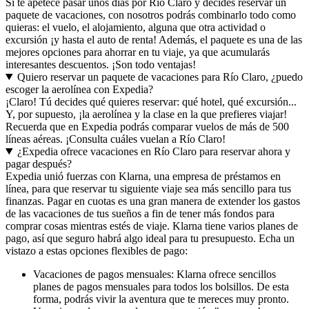
Si te apetece pasar unos días por Río Claro y decides reservar un
paquete de vacaciones, con nosotros podrás combinarlo todo como
quieras: el vuelo, el alojamiento, alguna que otra actividad o
excursión ¡y hasta el auto de renta! Además, el paquete es una de las
mejores opciones para ahorrar en tu viaje, ya que acumularás
interesantes descuentos. ¡Son todo ventajas!
Quiero reservar un paquete de vacaciones para Río Claro, ¿puedo
escoger la aerolínea con Expedia?
¡Claro! Tú decides qué quieres reservar: qué hotel, qué excursión...
Y, por supuesto, ¡la aerolínea y la clase en la que prefieres viajar!
Recuerda que en Expedia podrás comparar vuelos de más de 500
líneas aéreas. ¡Consulta cuáles vuelan a Río Claro!
¿Expedia ofrece vacaciones en Río Claro para reservar ahora y
pagar después?
Expedia unió fuerzas con Klarna, una empresa de préstamos en
línea, para que reservar tu siguiente viaje sea más sencillo para tus
finanzas. Pagar en cuotas es una gran manera de extender los gastos
de las vacaciones de tus sueños a fin de tener más fondos para
comprar cosas mientras estés de viaje. Klarna tiene varios planes de
pago, así que seguro habrá algo ideal para tu presupuesto. Echa un
vistazo a estas opciones flexibles de pago:
Vacaciones de pagos mensuales: Klarna ofrece sencillos
planes de pagos mensuales para todos los bolsillos. De esta
forma, podrás vivir la aventura que te mereces muy pronto.