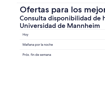
Ofertas para los mejo
Consulta disponibilidad de 
Universidad de Mannheim
Consultar
Hoy
los
precios
Consultar
Mañana por la noche
cerca
precios
de
cerca
Consultar
Próx. fin de semana
Universidad
de
precios
de
Universidad
cerca
Mannheim
de
de
para
Mannheim
Universidad
hoy,
para
de
8
mañana
Mannheim
ago
por
para
-
la
el
9
noche,
próximo
ago
9
fin