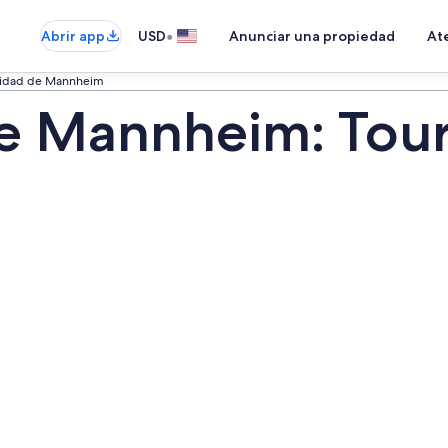
•
Abrir app
USD
Anunciar una propiedad
Ate
sidad de Mannheim
e Mannheim: Tour