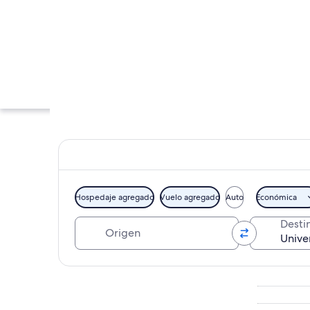
Hospedaje agregado
Vuelo agregado
Auto
Económica
Origen
Desti
Un edificio históri
Explorar mapa