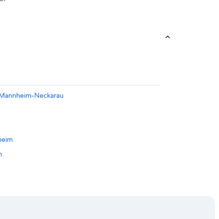
n Mannheim-Neckarau
heim
m
Mannheim