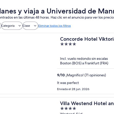
lanes y viaja a Universidad de Ma
ntrados en las últimas 48 horas. Haz clic en el anuncio para ver los precio
Categoría
Clase
Eliminar todos los filtros
Concorde Hotel Viktori
4
out
of
Incl. vuelo redondo sin escalas
5
Boston (BOS) a Frankfurt (FRA)
9
/
10
¡Magnífico! (71 opiniones)
It was perfect
Enviada el 28 jun. 2026
Villa Westend Hotel a
4