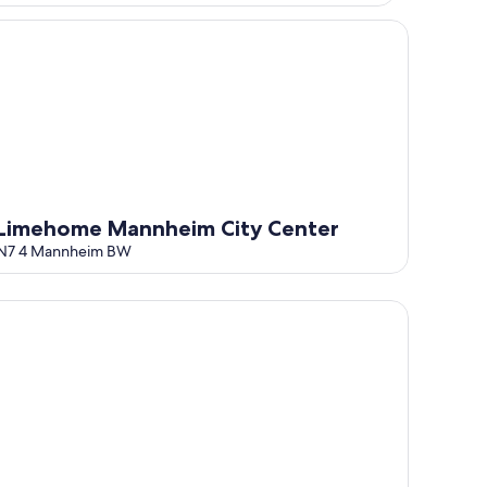
mehome Mannheim City Center
Limehome Mannheim City Center
N7 4 Mannheim BW
rner Hotel Mannheim City by IHG