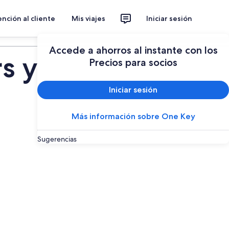
nción al cliente
Mis viajes
Iniciar sesión
Planear un viaje
Accede a ahorros al instante con los
s y
Precios para socios
Iniciar sesión
Más información sobre One Key
Sugerencias