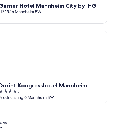
Garner Hotel Mannheim City by IHG
L12,15-16 Mannheim BW
rint Kongresshotel Mannheim
Dorint Kongresshotel Mannheim
4.5
out
Friedrichsring 6 Mannheim BW
of
5
ia de
an