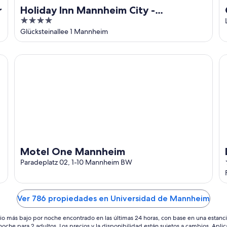
r
Holiday Inn Mannheim City -
4
Hauptbahnhof by IHG
out
Glücksteinallee 1 Mannheim
of
5
Motel One Mannheim
Do
Motel One Mannheim
Paradeplatz 02, 1-10 Mannheim BW
Ver 786 propiedades en Universidad de Mannheim
io más bajo por noche encontrado en las últimas 24 horas, con base en una estanc
 noche para 2 adultos. Los precios y la disponibilidad están sujetos a cambios. Aplic