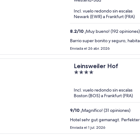
out
Westend-Süd
of
Incl. vuelo redondo sin escalas
5
Newark (EWR) a Frankfurt (FRA)
8.2
/
10
¡Muy bueno! (192 opiniones)
Barrio super bonito y seguro, habit
Enviada el 26 abr. 2026
Leinsweiler Hof
4
out
of
Incl. vuelo redondo sin escalas
5
Boston (BOS) a Frankfurt (FRA)
9
/
10
¡Magnífico! (31 opiniones)
Hotel sehr gut gemanagt. Perfekter
Enviada el 1 jul. 2026