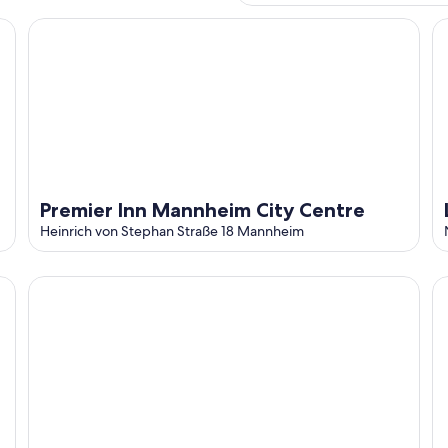
Premier Inn Mannheim City Centre
Li
Premier Inn Mannheim City Centre
Heinrich von Stephan Straße 18 Mannheim
Holiday Inn Mannheim City - Hauptbahnhof by IHG
Ga