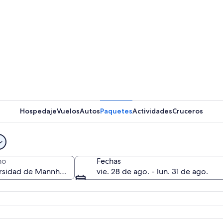
Un patio 
Hospedaje
Vuelos
Autos
Paquetes
Actividades
Cruceros
Un edific
no
Fechas
vie. 28 de ago. - lun. 31 de ago.
co con una torre del reloj central y una bandera.