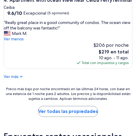
Apartment with ocean view near Ceiba FerryTerminal
4. Apartment with ocean view near Ceiba FerryTerminal
h
a
Ceiba
o
t
9.6
9.6/10
Excepcional
m
(5 opiniones)
e
de
e
d
“
“Really great place in a good community of condos. The ocean view
10,
.
a
R
off the balcony was fantastic!”
Excepcional,
T
n
e
Mark M.
(5
h
d
a
Ver menos
opiniones)
e
t
l
$206 por noche
a
h
l
El
p
$219 en total
e
y
precio
a
10 ago. - 11 ago.
A
g
actual
r
Total con impuestos y cargos
C
r
es
t
w
e
de
m
o
Ver más
a
$219
e
r
t
n
k
p
Precio
Precio más bajo por noche encontrado en las últimas 24 horas, con base en
t
e
l
una estancia de 1 noche para 2 adultos. Los precios y la disponibilidad están
más
w
d
a
sujetos a cambios. Aplican términos adicionales.
bajo
a
w
c
por
s
e
e
noche
Ver todas las propiedades
s
l
i
encontrado
p
l
n
en
o
.
a
las
t
E
g
últimas
l
v