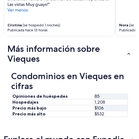
a
Las vistas Muy guays!"
f
n
Ver menos
u
t
l
a
.
s
Cristina
(se hospedó 1 noches)
Nora
(se h
T
t
Publicada hace 13 horas
Publicada 
h
i
e
c
m
Más información sobre
!
a
”
s
Vieques
t
e
r
Condominios en Vieques en
b
e
cifras
d
r
Opiniones de huéspedes
85
o
Hospedajes
1,208
o
Precio más bajo
$106
m
Precio más alto
$532
s
h
o
w
e