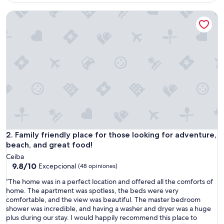
es
de
Family friendly place for those looking for adventure, beach
$501
Family friendly place for those looking for adventure, beach
2. Family friendly place for those looking for adventure,
beach, and great food!
Ceiba
9.8
9.8/10
Excepcional
(48 opiniones)
de
“
“The home was in a perfect location and offered all the comforts of
10,
T
home. The apartment was spotless, the beds were very
Excepcional,
h
comfortable, and the view was beautiful. The master bedroom
(48
e
shower was incredible, and having a washer and dryer was a huge
opiniones)
h
plus during our stay. I would happily recommend this place to