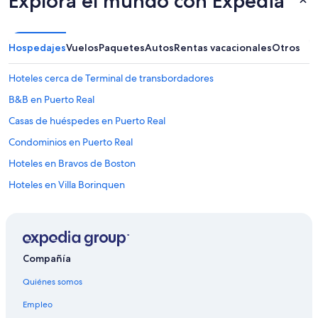
Explora el mundo con Expedia
r
w
a
Hospedajes
Vuelos
Paquetes
Autos
Rentas vacacionales
Otros
s
i
n
Hoteles cerca de Terminal de transbordadores
c
B&B en Puerto Real
r
e
Casas de huéspedes en Puerto Real
d
i
Condominios en Puerto Real
b
Hoteles en Bravos de Boston
l
e
Hoteles en Villa Borinquen
,
a
B&B en Isla de Vieques
n
Campings en Isla de Vieques
d
h
Casas de ciudad en Isla de Vieques
a
Compañía
v
Casas de huéspedes en Isla de Vieques
i
Quiénes somos
Casas vacacionales en Isla de Vieques
n
Empleo
g
Casas flotantes en Isla de Vieques