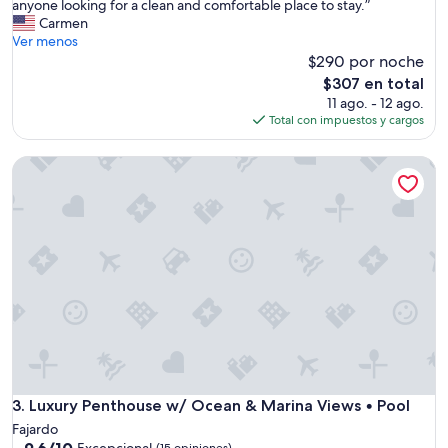
o
anyone looking for a clean and comfortable place to stay.”
m
Carmen
e
Ver menos
w
$290 por noche
a
El
$307 en total
s
precio
11 ago. - 12 ago.
i
actual
Total con impuestos y cargos
n
es
a
de
Luxury Penthouse w/ Ocean & Marina Views • Pool
p
$307
e
r
f
e
c
t
l
o
c
a
t
i
o
Luxury Penthouse w/ Ocean & Marina Views • Pool
3. Luxury Penthouse w/ Ocean & Marina Views • Pool
n
Fajardo
a
9.6
9.6/10
Excepcional
(15 opiniones)