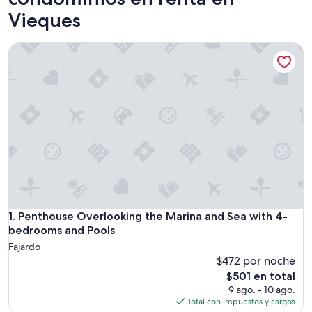
Vieques
Penthouse Overlooking the Marina and Sea with 4-bedroom
Penthouse Overlooking the Marina and Sea with 4-bedroom
1. Penthouse Overlooking the Marina and Sea with 4-
bedrooms and Pools
Fajardo
$472 por noche
El
$501 en total
precio
9 ago. - 10 ago.
actual
Total con impuestos y cargos