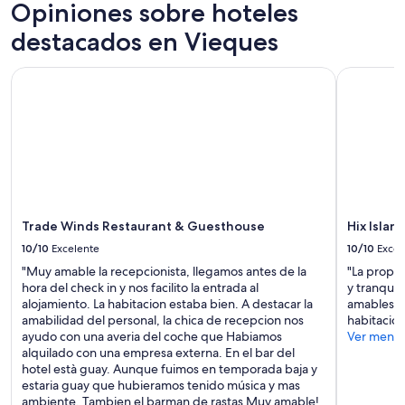
c
Opiniones sobre hoteles
t
k
e
a
i
destacados en Vieques
a
b
t
n
l
c
v
Trade Winds Restaurant & Guesthouse
Hix Island
e
h
i
,
e
e
a
n
w
n
w
o
d
a
f
t
s
f
h
s
t
e
u
h
v
p
e
i
Trade Winds Restaurant & Guesthouse
Hix Islan
p
b
e
l
a
10/10
Excelente
10/10
Excel
w
i
l
"Muy amable la recepcionista, llegamos antes de la
"La propie
w
e
c
hora del check in y nos facilito la entrada al
y tranquil
a
d
o
alojamiento. La habitacion estaba bien. A destacar la
amables y 
s
.
n
amabilidad del personal, la chica de recepcion nos
habitación
b
”
y
ayudo con una averia del coche que Habiamos
Ver meno
e
w
alquilado con una empresa externa. En el bar del
a
a
hotel està guay. Aunque fuimos en temporada baja y
u
s
estaria guay que hubieramos tenido música y mas
t
f
ambiente. Tambien el barman de rastas Muy amable!
i