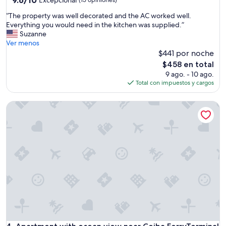
n
de
d
“
“The property was well decorated and the AC worked well.
10,
o
T
Everything you would need in the kitchen was supplied.”
Excepcional,
f
h
Suzanne
(15
f
e
Ver menos
opiniones)
e
p
$441 por noche
r
r
El
$458 en total
e
o
precio
9 ago. - 10 ago.
d
p
actual
Total con impuestos y cargos
a
e
es
l
r
de
l
Apartment with ocean view near Ceiba FerryTerminal
t
$458
t
y
h
w
e
a
c
s
o
w
m
e
f
l
o
l
r
d
t
e
s
c
o
o
f
r