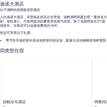
迪诺大酒店
位于湖畔的高档家居型酒店
入住迪诺大酒店，享受临近的高尔夫球场、池畔酒吧和露台吧！要休息片
刻，放松身心，可使用提供的桑拿房或蒸汽浴室。除了花园和游乐厅/游
戏室外，住客还可以连接免费房内 WiFi。
您还可享受以下礼遇：
季节性开放的室外游泳池和室内游泳池，配备日光浴躺椅和池畔遮阳
伞
同类型住宿
欧式早餐（收费）、自助停车（收费）和电动车充电站
保姆服务（收费）、24 小时前台服务和电梯
拉帕尔马酒店
阿斯托利
无烟场所、多语言服务和前台保险箱
客房特色
所有 375 间特色家居的客房均配有笔记本电脑工作区和空调等舒适设施/
服务，还有免费 WiFi和办公椅等设施/服务。
其他设施/服务还包括：
浴室配备坐浴盆和浴缸或淋浴
拉
阿
拉帕尔马酒店
阿斯托
平板电视，带卫星频道
帕
斯