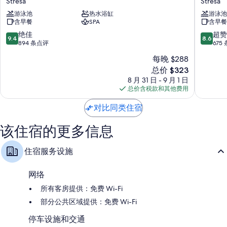
Stresa
Stresa
尔
托
衣柜/壁橱、暖气和每日客房清洁服务
游泳池
热水浴缸
游泳池
马
利
含早餐
SPA
含早餐
酒
亚
店
酒
9.4
8.6
绝佳
超赞
9.4
8.6
Stresa
店
分，
分，
894 条点评
675
Stresa
总
总
每晚 $288
分
分
新
总价 $323
10，
10，
价
绝
超
8 月 31 日 - 9 月 1 日
格
佳，
赞，
总价含税款和其他费用
$323
894
675
条
条
对比同类住宿
点
点
评
评
该住宿的更多信息
住宿服务设施
网络
所有客房提供：免费 Wi-Fi
部分公共区域提供：免费 Wi-Fi
停车设施和交通