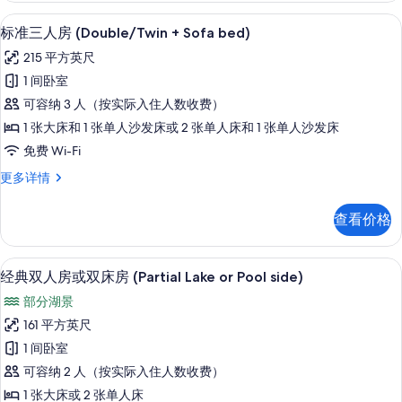
(Double/Twin
部
标准三人房 (Double/Twin + So
显
22
分
+
标准三人房 (Double/Twin + Sofa bed)
示
湖
sofa
215 平方英尺
景
标
bed)
(Double/Twin
1 间卧室
准
的
+
可容纳 3 人（按实际入住人数收费）
sofa
三
所
bed)
1 张大床和 1 张单人沙发床或 2 张单人床和 1 张单人沙发床
人
有
更
免费 Wi-Fi
多
房
照
信
标
更多详情
(Double/Twin
片
息
准
+
三
查看价格
Sofa
人
房
bed)
(Double/Twin
经典双人房或双床房 (Partial Lake 
显
的
8
+
经典双人房或双床房 (Partial Lake or Pool side)
示
Sofa
所
部分湖景
bed)
经
有
更
161 平方英尺
典
照
多
1 间卧室
信
双
片
息
可容纳 2 人（按实际入住人数收费）
人
1 张大床或 2 张单人床