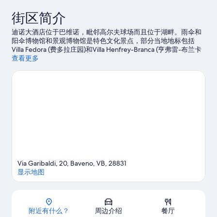
街区简介
迪诺大酒店位于巴维诺，毗邻高尔夫球场而且位于湖畔。雨伞和
阳伞博物馆和景观博物馆是特色文化景点，部分当地地标包括
Villa Fedora (费多拉庄园)和Villa Henfrey-Branca (亨弗雷-布兰卡
庄园)。带孩子一起旅行？请考虑选择探险公园，或者到市立体育
查看更多
中心参加一场活动或游戏。您可选择徒步/骑行和山地骑行，尽情
体验该地区的各种特色。
访问我们的巴维诺旅行指南
Via Garibaldi, 20, Baveno, VB, 28831
显示地图
地图
附近有什么？
周边介绍
餐厅