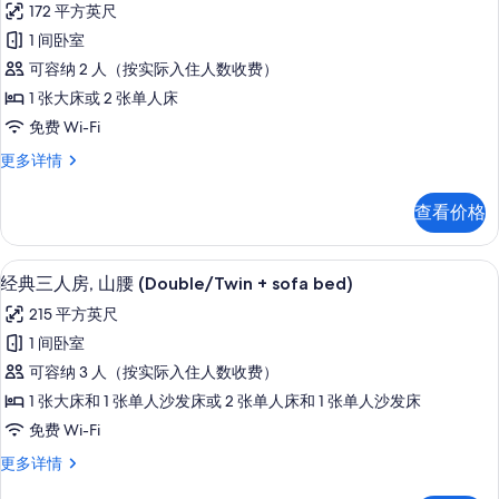
腰
172 平方英尺
房,
经
山
的
1 间卧室
典
腰
所
可容纳 2 人（按实际入住人数收费）
更
双
多
有
1 张大床或 2 张单人床
人
信
照
免费 Wi-Fi
息
房
片
经
更多详情
或
典
双
双
查看价格
人
床
房
房,
或
经典三人房, 山腰 (Double/Twin +
显
17
双
经典三人房, 山腰 (Double/Twin + sofa bed)
山
示
床
腰
215 平方英尺
房,
经
山
的
1 间卧室
典
腰
所
可容纳 3 人（按实际入住人数收费）
更
三
多
有
1 张大床和 1 张单人沙发床或 2 张单人床和 1 张单人沙发床
人
信
照
免费 Wi-Fi
息
房,
片
经
更多详情
山
典