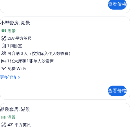
腰
三
查看价格
人
(Double/Twin
房,
+
山
小型套房, 湖景 | 迷你吧、客房内保
显
sofa
21
腰
小型套房, 湖景
示
(Double/Twin
bed)
湖景
+
小
的
sofa
269 平方英尺
型
所
bed)
1 间卧室
更
套
有
多
可容纳 3 人（按实际入住人数收费）
房,
照
信
1 张大床和 1 张单人沙发床
息
湖
片
免费 Wi-Fi
景
小
更多详情
的
型
所
套
查看价格
房,
有
湖
照
景
品质套房, 湖景 | 迷你吧、客房内保
显
39
更
品质套房, 湖景
片
示
多
湖景
信
品
息
431 平方英尺
质