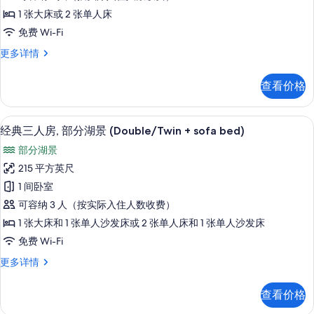
双
1 张大床或 2 张单人床
人
免费 Wi-Fi
房
标
更多详情
或
准
双
双
查看价格
人
床
房
房
或
经典三人房, 部分湖景 (Double/Twi
显
9
双
经典三人房, 部分湖景 (Double/Twin + sofa bed)
的
示
床
所
部分湖景
房
经
更
有
215 平方英尺
典
多
照
1 间卧室
信
三
息
片
可容纳 3 人（按实际入住人数收费）
人
1 张大床和 1 张单人沙发床或 2 张单人床和 1 张单人沙发床
房,
免费 Wi-Fi
部
经
更多详情
分
典
湖
三
查看价格
人
景
房,