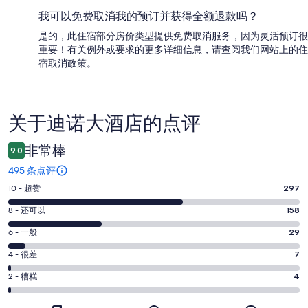
我可以免费取消我的预订并获得全额退款吗？
是的，此住宿部分房价类型提供免费取消服务，因为灵活预订很
重要！有关例外或要求的更多详细信息，请查阅我们网站上的住
宿取消政策。
关于迪诺大酒店的点评
点
评
非常棒
9.0
495 条点评
10
10 - 超赞
297
分
8
8 - 还可以
158
-
分
超
6
6 - 一般
29
-
分
赞。
还
4
4 - 很差
7
-
297
分
可
一
2
条
2 - 糟糕
4
-
以。
分
般。
好
很
158
-
29