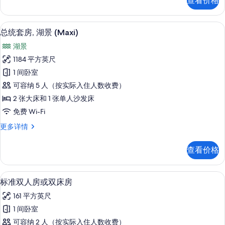
查看价格
人
房,
房
部
或
迷你吧、客房内保险箱、办公桌、笔记
显
29
双
总统套房, 湖景 (Maxi)
分
示
床
湖
湖景
房,
总
部
景
1184 平方英尺
统
分
(Partial
1 间卧室
湖
套
Lake
景
可容纳 5 人（按实际入住人数收费）
房,
(Partial
or
2 张大床和 1 张单人沙发床
Lake
湖
Pool
免费 Wi-Fi
or
景
side)
Pool
总
更多详情
的
side)
(Maxi)
统
更
的
所
套
多
查看价格
房,
所
有
信
湖
息
有
照
景
标准双人房或双床房 | 迷你吧、客房
显
10
(Maxi)
照
标准双人房或双床房
片
示
更
片
161 平方英尺
多
标
信
1 间卧室
准
息
可容纳 2 人（按实际入住人数收费）