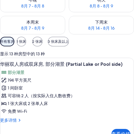
今晚
明天
8月 7 - 8月 8
8月 8 - 8月 9
查看本周末的空房情况：8月 7 - 8月 9
查看下周末的空房情况：8月 14 -
本周末
下周末
8月 7 - 8月 9
8月 14 - 8月 16
可
所有客房
1 张床
2 张床
3 张床及以上
用
的
显示 13 种房型中的 13 种
客
华丽双人房或双床房, 部分湖景 (Partial
显
16
华丽双人房或双床房, 部分湖景 (Partial Lake or Pool side)
房
示
筛
部分湖景
华
选
194 平方英尺
丽
条
1 间卧室
双
件
可容纳 2 人（按实际入住人数收费）
人
1 张大床或 2 张单人床
房
免费 Wi-Fi
或
华
更多详情
双
丽
床
双