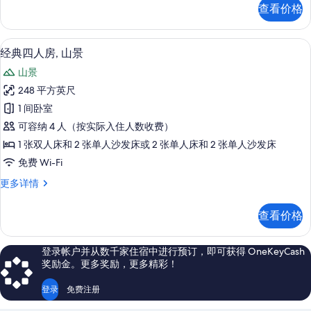
所
套
查看价格
房,
有
湖
照
景
经典四人房, 山景 | 迷你吧、客房内
显
15
更
经典四人房, 山景
片
示
多
山景
信
经
息
248 平方英尺
典
1 间卧室
四
可容纳 4 人（按实际入住人数收费）
人
1 张双人床和 2 张单人沙发床或 2 张单人床和 2 张单人沙发床
房,
免费 Wi-Fi
山
经
更多详情
景
典
的
四
查看价格
人
所
房,
有
山
登录帐户并从数千家住宿中进行预订，即可获得 OneKeyCash
景
照
奖励金。更多奖励，更多精彩！
更
片
多
登录
免费注册
信
息