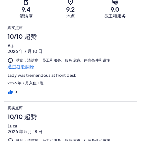
评，
差。
条
糟
条
共
9.4
9.2
9.0
7
好
糕。
好
有
条
清洁度
地点
员工和服务
评，
4
评，
495
好
共
点
条
共
条
真实点评
评，
有
好
有
点
评
10/10 超赞
共
495
评，
495
评
有
条
A.j.
共
条
495
点
2026 年 7 月 10 日
有
点
条
评
495
满意：清洁度、员工和服务、服务设施、住宿条件和设施
评
点
通过谷歌翻译
条
评
点
Lady was tremendous at front desk
评
2026 年 7 月入住 1 晚
0
真实点评
10/10 超赞
Luca
2026 年 5 月 18 日
满意：清洁度、员工和服务、服务设施、住宿条件和设施