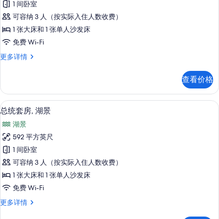
1 间卧室
套
可容纳 3 人（按实际入住人数收费）
房,
1 张大床和 1 张单人沙发床
湖
免费 Wi-Fi
景
品
更多详情
的
质
所
套
查看价格
房,
有
湖
照
景
迷你吧、客房内保险箱、办公桌、笔记
显
25
更
总统套房, 湖景
片
示
多
湖景
信
总
息
592 平方英尺
统
1 间卧室
套
可容纳 3 人（按实际入住人数收费）
房,
1 张大床和 1 张单人沙发床
湖
免费 Wi-Fi
景
总
更多详情
的
统