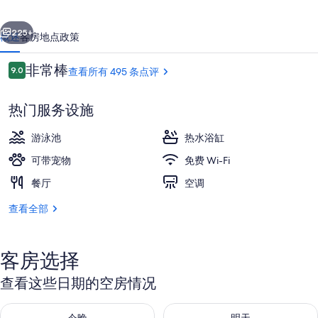
照
一个
下一个
片
225+
概述
客房
地点
政策
库
点
非常棒
9.0
查看所有 495 条点评
9.0/10
评
热门服务设施
游泳池
热水浴缸
可带宠物
免费 Wi-Fi
餐厅
空调
总统套房, 湖景 | 客房景观
查看全部
客房选择
查看这些日期的空房情况
查看今晚的空房情况：8月 7 - 8月 8
查看明天的空房情况：8月 8 - 8