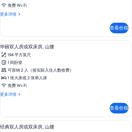
房
免费 Wi-Fi
或
经
更多详情
双
典
床
双
查看价格
人
房
房
(Partial
或
迷你吧、客房内保险箱、办公桌、笔记
显
12
双
Lake
华丽双人房或双床房, 山腰
示
床
or
194 平方英尺
房
华
Pool
(Partial
1 间卧室
丽
side)
Lake
可容纳 2 人（按实际入住人数收费）
or
的
双
Pool
1 张大床或 2 张单人床
所
人
side)
免费 Wi-Fi
更
有
房
多
华
更多详情
照
或
信
丽
片
息
双
双
查看价格
人
床
房
房,
或
迷你吧、客房内保险箱、办公桌、笔记
显
7
双
经典双人房或双床房, 山腰
山
示
床