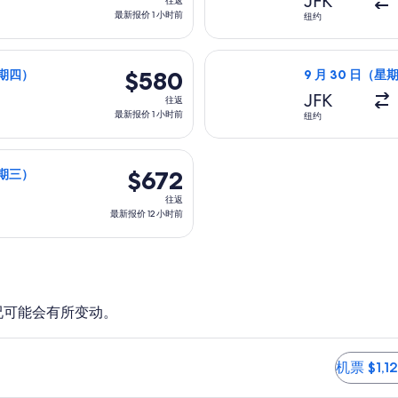
JFK
往返
返,
最新报价 1 小时前
纽约
最
新
星期一）从纽约前往法兰克福，11 月 5 日（星期四）返回，价格为 
选择新加坡航空航班
报
$580
$580
（星期四）
9 月 30 日（星期
价
往
JFK
往返
1
返,
最新报价 1 小时前
纽约
小
最
时
新
 日（星期四）从纽约前往斯图加特，11 月 25 日（星期三）返回，价
前
报
$672
$672
（星期三）
价
往
往返
1
返,
最新报价 12 小时前
小
最
时
新
前
报
价
12
况可能会有所变动。
小
便宜的选项。 机票 $1,125 起
时
机票 $1,1
前