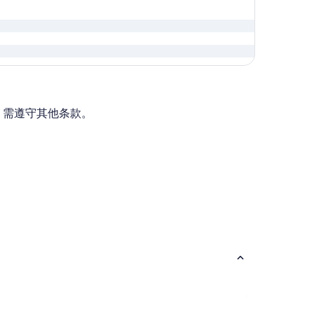
。需遵守其他条款。
为 $521，最新报价 1 小时前