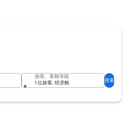
旅客、客舱等级
搜索
1 位旅客, 经济舱