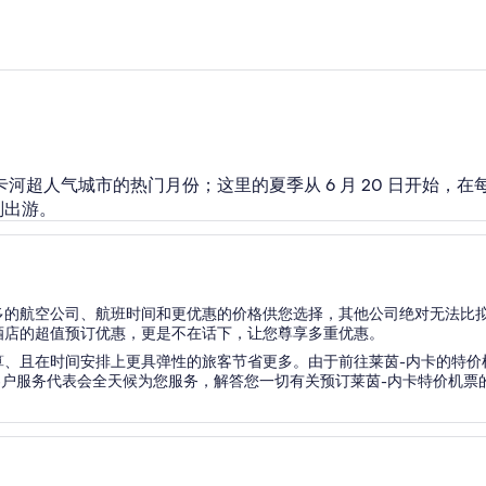
-内卡河超人气城市的热门月份；这里的夏季从 6 月 20 日开始，在每
划出游。
多的航空公司、航班时间和更优惠的价格供您选择，其他公司绝对无法比
酒店的超值预订优惠，更是不在话下，让您尊享多重优惠。
、且在时间安排上更具弹性的旅客节省更多。由于前往莱茵-内卡的特价机票
客户服务代表会全天候为您服务，解答您一切有关预订莱茵-内卡特价机票