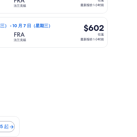
FRA
往返
返,
最新报价 1 小时前
法兰克福
最
新
$580，最新报价 1 小时前
，9 月 30 日（星期三）从纽约前往法兰克福，10 月 7 日（
报
$602
$602
三） - 10 月 7 日（星期三）
价
往
FRA
往返
1
返,
最新报价 1 小时前
法兰克福
小
最
时
新
格为 $672，最新报价 12 小时前
前
报
价
1
小
时
前
25 起