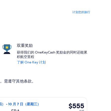
计划您的旅行
双重奖励
获得我们的 OneKeyCash 奖励金的同时还能累
积航空里程
了解 One Key 计划
。需遵守其他条款。
格为 $521，最新报价 1 小时前
10 月 1 日（星期四）从纽约前往法兰克福，10 月 7 日（星期
$555
$555
四） - 10 月 7 日（星期三）
往