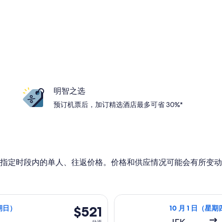
明智之选
预订机票后，加订精选酒店最多可省 30%*
指定时段内的单人、往返价格。价格和供应情况可能会有所变动
4 日（星期五）从纽约前往法兰克福，12 月 6 日（星期日）返回，价
选择冰岛航空航班，
$521
$521
星期日）
10 月 1 日（星期
往