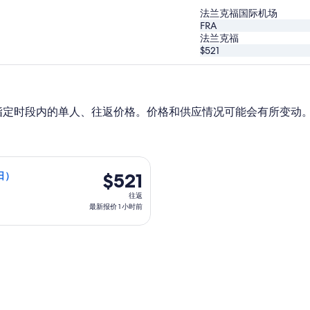
法兰克福国际机场
FRA
法兰克福
$521
指定时段内的单人、往返价格。价格和供应情况可能会有所变动
 日（星期五）从纽约前往法兰克福，12 月 6 日（星期日）返回，价格
$521
$521
期日）
往
往返
返,
最新报价 1 小时前
最
新
报
价
1
小