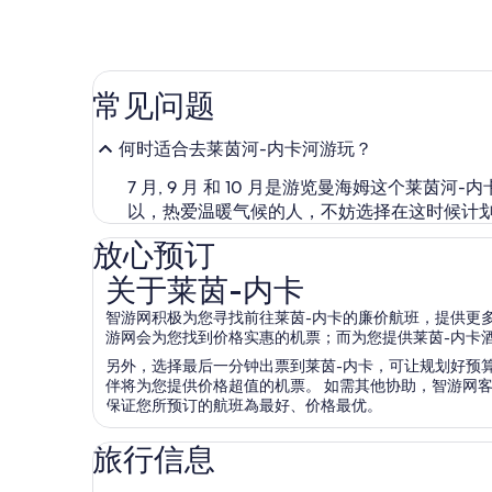
常见问题
何时适合去莱茵河-内卡河游玩？
7 月, 9 月 和 10 月是游览曼海姆这个莱茵河
以，热爱温暖气候的人，不妨选择在这时候计
放心预订
关于莱茵-内卡
关于莱茵-内卡
智游网积极为您寻找前往莱茵-内卡的廉价航班，提供更
游网会为您找到价格实惠的机票；而为您提供莱茵-内卡
另外，选择最后一分钟出票到莱茵-内卡，可让规划好预算
伴将为您提供价格超值的机票。 如需其他协助，智游网
保证您所预订的航班為最好、价格最优。
旅行信息