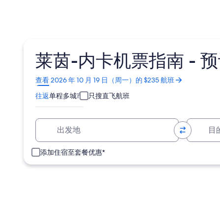
莱茵-内卡机票指南 -
在
查看 2026 年 10 月 19 日（周一）的 $235 航班
新
往返
单程
多城市
只搜直飞航班
窗
口
中
出发地
目
打
开
添加住宿至套餐优惠*