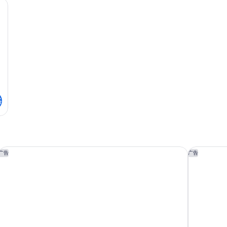
免费 WiFi、床单
信
信
息
息
格
伦敦希思罗机场万豪酒店
艾默里，
广告
广告