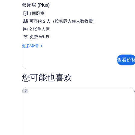
双床房 (Plus) | 办公桌、隔音、
显
2
多
双床房 (Plus)
示
信
1 间卧室
息
双
可容纳 2 人（按实际入住人数收费）
床
2 张单人床
房
免费 Wi-Fi
(Plus)
双
更多详情
的
床
所
房
查看价
(Plus)
有
更
照
多
您可能也喜欢
信
片
息
伦敦希斯洛机场凯悦嘉轩酒店
广告