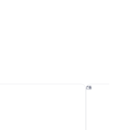
梅伯恩
兰斯伯勒酒店, 奥特
广告