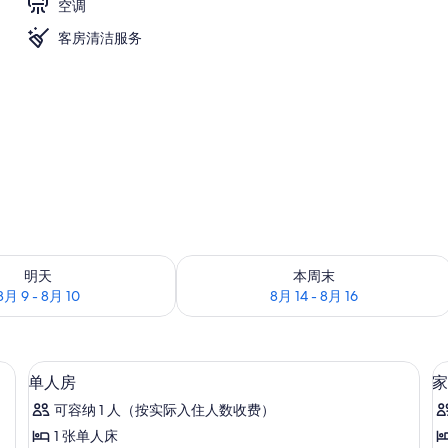
空调
客房清洁服务
况：8月 9 - 8月 10
查看本周末的空房情况：8月 14 - 8月 1
明天
本周末
8月 9 - 8月 10
8月 14 - 8月 16
单
淋浴设施、免费洗浴用品、吹风机、毛
显
2
单人房
家
示
可容纳 1 人（按实际入住人数收费）
单
1 张单人床