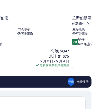
梅伯恩
兰斯伯勒酒店, 奥特
伦敦市中心
含早餐
游泳池
可带宠物
可带宠物
9.8
绝佳
9.8
分，
评
162 条点评
总
每晚 $1,147
分
新
总计 $1,376
10，
价
9 月 3 日 - 9 月 4 日
绝
格
总价含税款和其他费用
佳，
$1,376
162
条
点
登录
免费注册
评