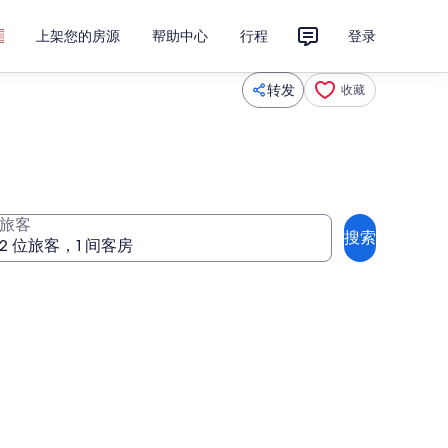
上架您的房源
帮助中心
行程
登录
转发
收藏
旅客
搜索