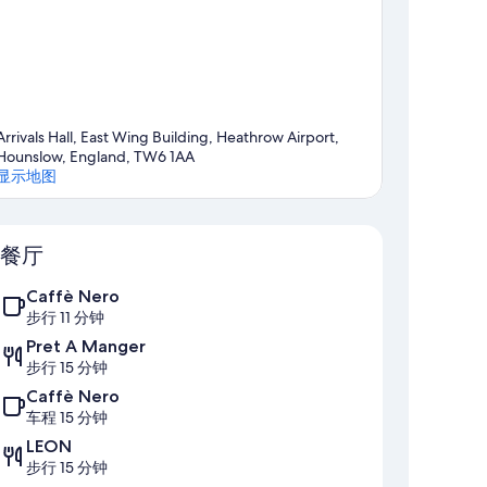
Arrivals Hall, East Wing Building, Heathrow Airport,
Hounslow, England, TW6 1AA
显示地图
地图
餐厅
Caffè Nero
步行 11 分钟
Pret A Manger
步行 15 分钟
Caffè Nero
车程 15 分钟
LEON
步行 15 分钟