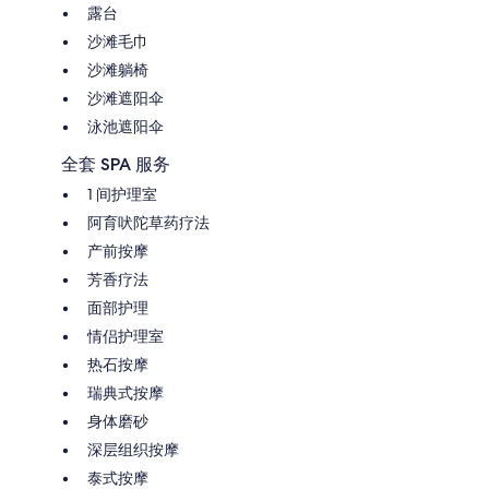
露台
沙滩毛巾
沙滩躺椅
沙滩遮阳伞
泳池遮阳伞
全套 SPA 服务
1 间护理室
阿育吠陀草药疗法
产前按摩
芳香疗法
面部护理
情侣护理室
热石按摩
瑞典式按摩
身体磨砂
深层组织按摩
泰式按摩