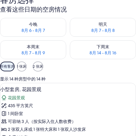
片
查看这些日期的空房情况
库
查看今晚的空房情况：8月 6 - 8月 7
查看明天的空房情况：8月 7 - 8
今晚
明天
8月 6 - 8月 7
8月 7 - 8月 8
查看本周末的空房情况：8月 7 - 8月 9
查看下周末的空房情况：8月 14 -
本周末
下周末
8月 7 - 8月 9
8月 14 - 8月 16
可
所有客房
1 张床
2 张床
用
的
显示 14 种房型中的 14 种
客
小型套房, 花园景观 | 高档床上用品
显
6
小型套房, 花园景观
房
示
筛
花园景观
小
选
435 平方英尺
型
条
1 间卧室
套
件
可容纳 3 人（按实际入住人数收费）
房,
2 张双人床或 1 张特大床和 1 张双人沙发床
花