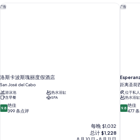
照
更
洛斯卡波斯瑰丽度假酒店
Esperanz
广告
广告
多
片
信
息
洛斯卡波斯瑰丽度假酒店
Esperanz
San José del Cabo
距离圣荷西卡
游泳池
热水浴缸
位于私人
含早餐
SPA
热水浴缸
9.8
9.8
绝佳
绝佳
9.8
9.8
分，
分，
399 条点评
477 
总
总
分
分
每晚 $1,032
10，
10，
新
总计 $1,228
绝
绝
价
佳，
佳，
8 月 10 日 - 8 月 11 日