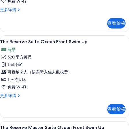
免费 Wi-Fi
园
小
更多详情
景
型
观
套
查看价格
房,
的
花
所
园
The Reserve Suite Ocean Front Swi
显
8
景
The Reserve Suite Ocean Front Swim Up
有
示
观
照
海景
更
The
多
片
520 平方英尺
Reserve
信
1 间卧室
Suite
息
可容纳 2 人（按实际入住人数收费）
Ocean
Front
1 张特大床
Swim
免费 Wi-Fi
Up
The
更多详情
的
Reserve
Suite
所
查看价格
Ocean
有
Front
Swim
照
The Reserve Master Suite Ocean Fr
显
8
Up
The Reserve Master Suite Ocean Front Swim Up