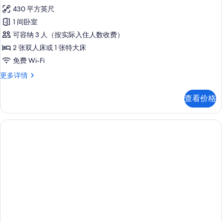
The
息
430 平方英尺
Reserve
1 间卧室
Suite
可容纳 3 人（按实际入住人数收费）
Ocean
Front
2 张双人床或 1 张特大床
的
免费 Wi-Fi
所
The
更多详情
Reserve
有
Suite
照
查看价格
Ocean
片
Front
更
多
信
息