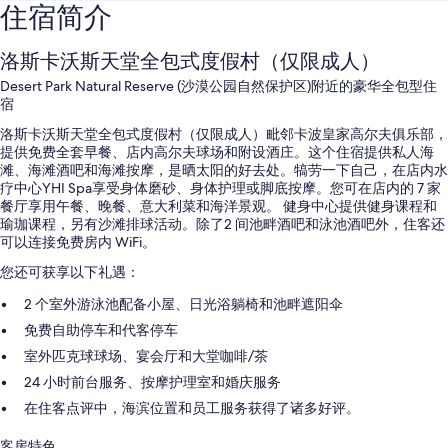
住宿简介
洛斯卡沃斯天堂全包式度假村（仅限成人）
Desert Park Natural Reserve (沙漠公园自然保护区)附近的豪华全包型住
宿
洛斯卡沃斯天堂全包式度假村（仅限成人）毗邻卡波皇家高尔夫俱乐部，
提供免费全套早餐、店内高尔夫球场和附设酒庄。这个住宿提供私人海
滩、海滩酒吧和海滩按摩，是晒太阳的好去处。犒劳一下自己，在店内水
疗中心YHI Spa享受身体磨砂、身体护理或脚底按摩。您可在店内的 7 家
餐厅享用午餐、晚餐、意大利菜和海洋景观。 健身中心提供健身课程和
瑜珈课程，另有沙滩排球活动。除了2 间池畔酒吧和泳池酒吧外，住客还
可以连接免费房内 WiFi。
您还可获享以下礼遇：
2 个室外游泳池配备小屋、日光浴躺椅和池畔遮阳伞
免费自助停车和代客停车
室外匹克球球场、宴会厅和大堂咖啡/茶
24 小时前台服务、按摩护理室和婚庆服务
在住客点评中，海滨位置和员工服务获得了诸多好评。
客房特色