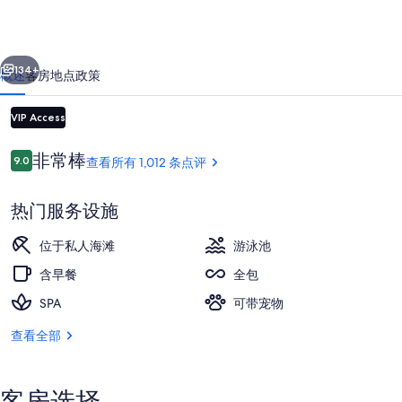
天
堂
一个
下一个
全
134+
概述
客房
地点
政策
包
VIP Access
式
度
点
非常棒
9.0
查看所有 1,012 条点评
9.0/10
评
假
村
热门服务设施
（仅
位于私人海滩
游泳池
外观
限
含早餐
全包
成
SPA
可带宠物
人）
查看全部
的
照
客房选择