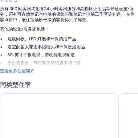
所有 350 间客房均配备24 小时客房服务和高档床上用品等舒适设施/服
务，还有可存放笔记本电脑的保险箱和笔记本电脑工作区等礼遇。 在住
客点评中，该住宿场所干净的客房得到了称赞。
其他的设施/服务还包括：
垃圾回收、LED 灯泡和环保清洁产品
浴室配备大花洒淋浴喷头和环保洗浴用品
50-英寸平板电视，带收费电视频道
阳台或露台、每日客房清洁服务和书桌
查看更多住宿简介
同类型住宿
马尔奎斯洛斯卡波斯度假村 - 全包式 - 仅供成人入住及无分时
里乌宫加