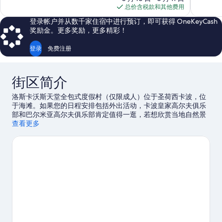
格
399
477
总价含税款和其他费用
$1,228
条
条
登录帐户并从数千家住宿中进行预订，即可获得 OneKeyCash
点
点
奖励金。更多奖励，更多精彩！
评
评
登录
免费注册
街区简介
洛斯卡沃斯天堂全包式度假村（仅限成人）位于圣荷西卡波，位
于海滩。如果您的日程安排包括外出活动，卡波皇家高尔夫俱乐
部和巴尔米亚高尔夫俱乐部肯定值得一逛，若想欣赏当地自然景
观，可以探索Desert Park Natural Reserve (沙漠公园自然保护区)
查看更多
和帕尔米亚海滩。奇莱诺海滩和克雷恩西亚高尔夫球场是另外两
个值得推荐的游玩去处。您可选择划皮艇和水肺潜水，抓紧上佳
机会外出体验周边的水域，或者您也可以就近选择徒步/骑行和山
地骑行，体验冒险之旅。
访问我们的圣荷西卡波旅行指南
查看圣荷西卡波的更多度假村