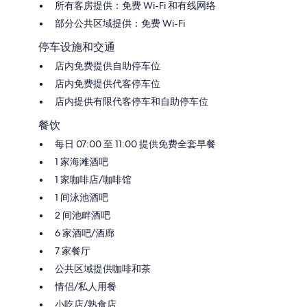
及
艾
所有客房提供：免费 Wi-Fi 和有线网络
无
达
部分公共区域提供：免费 Wi-Fi
分
尔
时
停车设施和交通
度
假
店内免费提供自助停车位
村
店内免费提供代客停车位
San
店内提供有限代客停车和自助停车位
José
del
餐饮
Cabo
每日 07:00 至 11:00 提供免费全套早餐
1 家海滩酒吧
1 家咖啡店/咖啡馆
1 间泳池酒吧
2 间池畔酒吧
6 家酒吧/酒廊
7 家餐厅
公共区域提供咖啡和茶
情侣/私人用餐
小吃店/熟食店