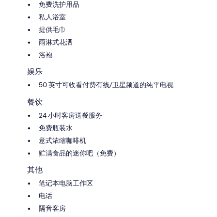
免费洗护用品
私人浴室
提供毛巾
雨淋式花洒
浴袍
娱乐
50 英寸可收看付费有线/卫星频道的纯平电视
餐饮
24 小时客房送餐服务
免费瓶装水
意式浓缩咖啡机
贮满食品的迷你吧（免费）
其他
笔记本电脑工作区
电话
隔音客房