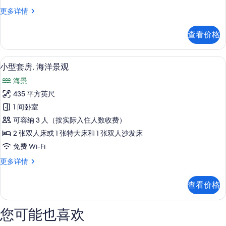
的
The
更多详情
所
Reserve
Master
有
查看价格
Suite
照
Ocean
Front
片
高档床上用品、羽绒被、加厚床垫、迷
显
6
更
小型套房, 海洋景观
示
多
海景
信
小
息
435 平方英尺
型
1 间卧室
套
可容纳 3 人（按实际入住人数收费）
房,
2 张双人床或 1 张特大床和 1 张双人沙发床
海
免费 Wi-Fi
洋
小
更多详情
景
型
观
套
查看价格
房,
的
海
所
洋
您可能也喜欢
景
有
观