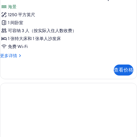
片
示
更
海景
多
The
信
1250 平方英尺
Reserve
息
1 间卧室
Master
可容纳 3 人（按实际入住人数收费）
Suite
Ocean
1 张特大床和 1 张单人沙发床
Front
免费 Wi-Fi
Swim
The
更多详情
Up
Reserve
Master
的
查看价格
Suite
所
Ocean
有
Front
Swim
照
Up
片
更
多
信
息