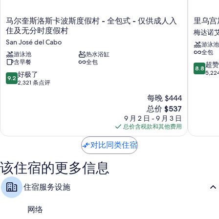
马
里
马尔奎斯洛斯卡波斯度假村 - 全包式 - 仅供成人入
里乌宫
尔
乌
住及无分时度假村
梅达诺
奎
宫
San José del Cabo
游泳池
斯
加
全包
洛
游泳池
热水浴缸
利
含早餐
全包
斯
福
8.8
超赞
8.8
卡
尼
分，
5,2
9.2
好极了
9.2
波
亚
总
分，
2,321 条点评
斯
半
分
总
每晚 $444
度
岛
10，
分
假
酒
新
超
总价 $537
10，
村
店
价
赞，
好
9 月 2 日 - 9 月 3 日
-
-
格
5,224
极
总价含税款和其他费用
全
仅
$537
条
了，
包
限
点
2,321
对比同类住宿
式
成
评
条
-
人
点
该住宿的更多信息
仅
-
评
供
全
成
住宿服务设施
包
人
梅
入
达
网络
住
诺