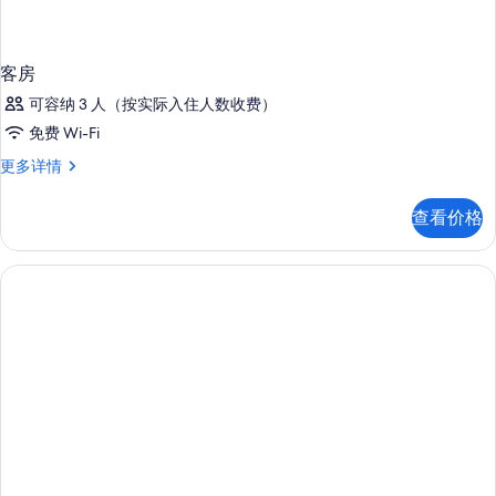
客房
可容纳 3 人（按实际入住人数收费）
免费 Wi-Fi
客
更多详情
房
更
查看价格
多
信
息