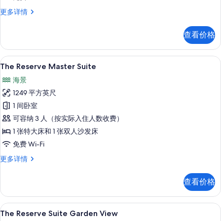
所
The
更多详情
Reserve
有
Suite
照
查看价格
Ocean
片
View
更
The Reserve Master Suite | 花园景观
显
8
多
The Reserve Master Suite
示
信
海景
息
The
1249 平方英尺
Reserve
1 间卧室
Master
可容纳 3 人（按实际入住人数收费）
Suite
的
1 张特大床和 1 张双人沙发床
所
免费 Wi-Fi
有
The
更多详情
Reserve
照
Master
查看价格
片
Suite
更
多
The Reserve Suite Garden
显
7
信
The Reserve Suite Garden View
息