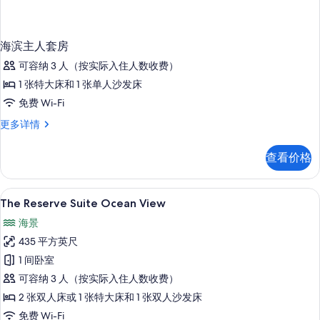
海滨主人套房
可容纳 3 人（按实际入住人数收费）
1 张特大床和 1 张单人沙发床
免费 Wi-Fi
海
更多详情
滨
主
查看价格
人
套
房
The Reserve Suite Ocean 
显
8
更
The Reserve Suite Ocean View
示
多
海景
信
The
息
435 平方英尺
Reserve
1 间卧室
Suite
可容纳 3 人（按实际入住人数收费）
Ocean
View
2 张双人床或 1 张特大床和 1 张双人沙发床
的
免费 Wi-Fi