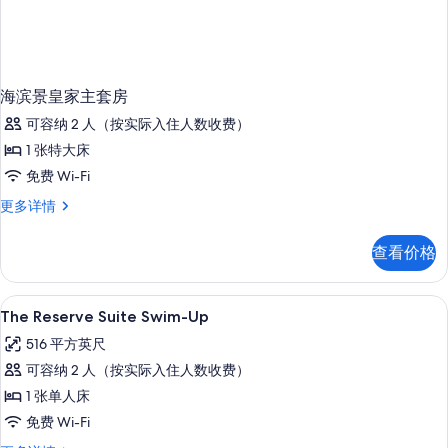
海滨景皇家主套房
可容纳 2 人（按实际入住人数收费）
1 张特大床
免费 Wi-Fi
海
更多详情
滨
景
查看价格
皇
家
主
高档床上用品、羽绒被、加厚床垫、迷
显
8
套
The Reserve Suite Swim-Up
示
房
516 平方英尺
更
The
多
可容纳 2 人（按实际入住人数收费）
Reserve
信
1 张单人床
Suite
息
免费 Wi-Fi
Swim-