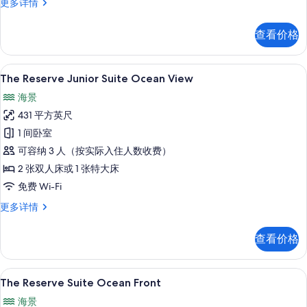
Up
The
更多详情
Reserve
的
Suite
所
查看价格
Swim-
有
Up
更
照
高档床上用品、羽绒被、加厚床垫、迷
显
5
多
The Reserve Junior Suite Ocean View
片
示
信
海景
息
The
431 平方英尺
Reserve
1 间卧室
Junior
可容纳 3 人（按实际入住人数收费）
Suite
Ocean
2 张双人床或 1 张特大床
View
免费 Wi-Fi
的
The
更多详情
所
Reserve
Junior
有
查看价格
Suite
照
Ocean
View
片
The Reserve Suite Ocean 
显
8
更
The Reserve Suite Ocean Front
示
多
海景
信