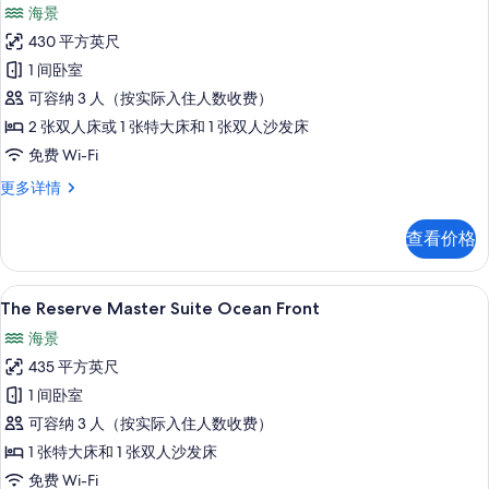
示
海景
The
430 平方英尺
Reserve
1 间卧室
Suite
可容纳 3 人（按实际入住人数收费）
Garden
View
2 张双人床或 1 张特大床和 1 张双人沙发床
的
免费 Wi-Fi
所
The
更多详情
Reserve
有
Suite
照
查看价格
Garden
片
View
更
The Reserve Master Suite 
显
8
多
The Reserve Master Suite Ocean Front
示
信
海景
息
The
435 平方英尺
Reserve
1 间卧室
Master
可容纳 3 人（按实际入住人数收费）
Suite
Ocean
1 张特大床和 1 张双人沙发床
Front
免费 Wi-Fi