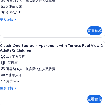
可容纳 3 人（按实际入住人数收费）
信
Apartment
息
2 张单人床
with
免费 Wi-Fi
Terrace
Pool
Classic
更多详情
One
View
Bedroom
2
查看价格
Apartment
Adults+1
with
Child
Terrace
高档床上用品、客房内保险箱、免费折叠床
显
10
Pool
Classic One Bedroom Apartment with Terrace Pool View 2
的
示
View
Adults+2 Children
所
2
Classic
377 平方英尺
Adults+1
有
One
Child
1 间卧室
照
Bedroom
更
可容纳 4 人（按实际入住人数收费）
片
多
Apartment
信
2 张单人床
with
息
免费 Wi-Fi
Terrace
Pool
Classic
更多详情
One
View
Bedroom
2
查看价格
Apartment
Adults+2
with