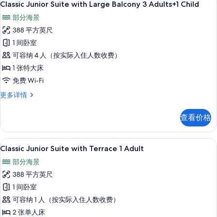
9
3
Classic Junior Suite with Large Balcony 3 Adults+1 Child
照
示
Adults
部分海景
片
更
Classic
多
388 平方英尺
Junior
信
1 间卧室
Suite
息
可容纳 4 人（按实际入住人数收费）
with
Large
1 张特大床
Balcony
免费 Wi-Fi
3
Classic
更多详情
Adults+1
Junior
Child
Suite
查看价格
with
的
Large
所
Balcony
高档床上用品、客房内保险箱、免费折叠床
显
27
3
Classic Junior Suite with Terrace 1 Adult
有
示
Adults+1
照
部分海景
Child
Classic
更
片
388 平方英尺
Junior
多
1 间卧室
Suite
信
息
可容纳 1 人（按实际入住人数收费）
with
Terrace
2 张单人床