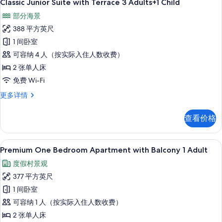
27
Adults
Classic Junior Suite with Terrace 3 Adults+1 Child
片
示
更
部分海景
多
Classic
信
388 平方英尺
Junior
息
1 间卧室
Suite
可容纳 4 人（按实际入住人数收费）
with
Terrace
2 张单人床
3
免费 Wi-Fi
Adults+1
Classic
更多详情
Child
Junior
Suite
的
查看价格
with
所
Terrace
有
3
高档床上用品、客房内保险箱、免费折叠床
显
8
Adults+1
Premium One Bedroom Apartment with Balcony 1 Adult
照
示
Child
度假村景观
片
更
Premium
多
377 平方英尺
One
信
1 间卧室
Bedroom
息
可容纳 1 人（按实际入住人数收费）
Apartment
with
2 张单人床