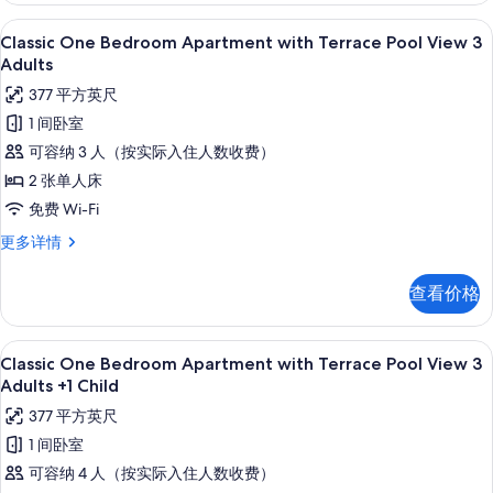
Children
Terrace
高档床上用品、客房内保险箱、免费折叠床
显
10
Pool
Classic One Bedroom Apartment with Terrace Pool View 3
的
示
View
Adults
所
2
Classic
377 平方英尺
Adults+2
有
One
Children
1 间卧室
照
Bedroom
更
可容纳 3 人（按实际入住人数收费）
片
多
Apartment
信
2 张单人床
with
息
免费 Wi-Fi
Terrace
Pool
Classic
更多详情
One
View
Bedroom
3
查看价格
Apartment
Adults
with
的
Terrace
高档床上用品、客房内保险箱、免费折叠床
显
10
Pool
Classic One Bedroom Apartment with Terrace Pool View 3
所
示
View
Adults +1 Child
有
3
Classic
377 平方英尺
Adults
照
One
更
1 间卧室
片
Bedroom
多
可容纳 4 人（按实际入住人数收费）
信
Apartment