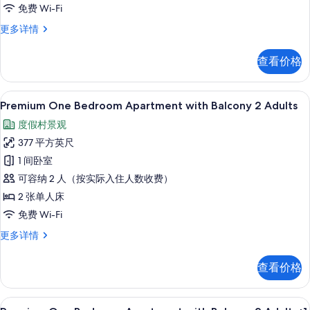
Balcony
免费 Wi-Fi
1
Premium
更多详情
Adult
One
Bedroom
的
查看价格
Apartment
所
with
有
Balcony
高档床上用品、客房内保险箱、免费折叠床
显
8
1
Premium One Bedroom Apartment with Balcony 2 Adults
照
示
Adult
度假村景观
片
更
Premium
多
377 平方英尺
One
信
1 间卧室
Bedroom
息
可容纳 2 人（按实际入住人数收费）
Apartment
with
2 张单人床
Balcony
免费 Wi-Fi
2
Premium
更多详情
Adults
One
Bedroom
的
查看价格
Apartment
所
with
有
Balcony
高档床上用品、客房内保险箱、免费折叠床
显
8
2