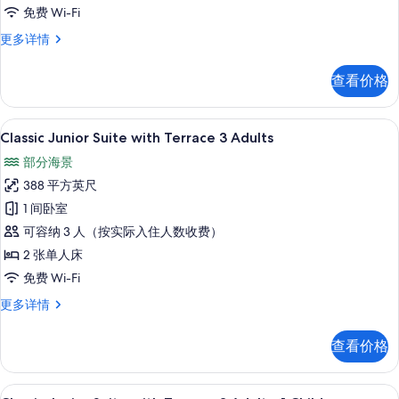
2
免费 Wi-Fi
Adults+2Children
Classic
更多详情
的
Junior
Suite
所
查看价格
with
有
Terrace
2
照
高档床上用品、客房内保险箱、免费折叠床
显
27
Adults+2Children
Classic Junior Suite with Terrace 3 Adults
片
示
更
部分海景
多
Classic
信
388 平方英尺
Junior
息
1 间卧室
Suite
可容纳 3 人（按实际入住人数收费）
with
Terrace
2 张单人床
3
免费 Wi-Fi
Adults
Classic
更多详情
的
Junior
Suite
所
查看价格
with
有
Terrace
3
照
高档床上用品、客房内保险箱、免费折叠床
显