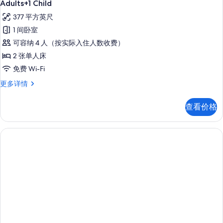
示
3
Adults+1 Child
照
Adults
Premium
377 平方英尺
更
片
One
多
1 间卧室
Bedroom
信
可容纳 4 人（按实际入住人数收费）
息
Apartment
2 张单人床
with
免费 Wi-Fi
Large
Terrace
Premium
更多详情
One
3
Bedroom
Adults+1
查看价格
Apartment
Child
with
的
Large
Terrace
所
3
有
Adults+1
Child
照
更
片
多
信
息