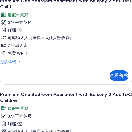
Premium One Bedroom Apartment with Balcony 2 Adults+1
照
示
Adults
Child
片
更
Premium
度假村景观
多
One
信
377 平方英尺
Bedroom
息
1 间卧室
Apartment
可容纳 3 人（按实际入住人数收费）
with
2 张单人床
Balcony
2
免费 Wi-Fi
Adults+1
Premium
更多详情
Child
One
Bedroom
的
查看价格
Apartment
所
with
Balcony
有
高档床上用品、客房内保险箱、免费折叠床
显
8
2
Premium One Bedroom Apartment with Balcony 2 Adults+2
照
示
Adults+1
Children
片
Child
Premium
度假村景观
更
One
多
377 平方英尺
Bedroom
信
1 间卧室
息
Apartment
可容纳 4 人（按实际入住人数收费）