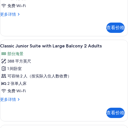
信
Balcony
免费 Wi-Fi
息
1
Classic
更多详情
Adult
Junior
Suite
的
查看价格
with
所
Large
有
Balcony
高档床上用品、客房内保险箱、免费折叠床
显
9
1
Classic Junior Suite with Large Balcony 2 Adults
照
示
Adult
部分海景
片
更
Classic
多
388 平方英尺
Junior
信
1 间卧室
Suite
息
可容纳 2 人（按实际入住人数收费）
with
Large
2 张单人床
Balcony
免费 Wi-Fi
2
Classic
更多详情
Adults
Junior
Suite
的
查看价格
with
所
Large
有
Balcony
高档床上用品、客房内保险箱、免费折叠床