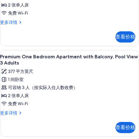
Apartment
信
2 张单人床
with
息
免费 Wi-Fi
Balcony,
Pool
Premium
更多详情
One
View
Bedroom
2
查看价格
Apartment
Adults+2
with
Children
Balcony,
高档床上用品、客房内保险箱、免费折叠床
显
8
Pool
Premium One Bedroom Apartment with Balcony, Pool View
的
示
View
3 Adults
所
2
Premium
377 平方英尺
Adults+2
有
One
Children
1 间卧室
照
Bedroom
更
可容纳 3 人（按实际入住人数收费）
片
多
Apartment
信
2 张单人床
with
息
免费 Wi-Fi
Balcony,
Pool
Premium
更多详情
One
View
Bedroom
3
查看价格
Apartment
Adults
with