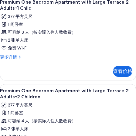
9
Terrace
Premium One Bedroom Apartment with Large Terrace 2
有
示
2
Adults+1 Child
照
Adults
Premium
377 平方英尺
更
片
One
多
1 间卧室
Bedroom
信
可容纳 3 人（按实际入住人数收费）
息
Apartment
2 张单人床
with
免费 Wi-Fi
Large
Terrace
Premium
更多详情
One
2
Bedroom
Adults+1
查看价格
Apartment
Child
with
的
Large
高档床上用品、客房内保险箱、免费折叠床
显
9
Terrace
Premium One Bedroom Apartment with Large Terrace 2
所
示
2
Adults+2 Children
有
Adults+1
Premium
377 平方英尺
Child
照
One
更
1 间卧室
片
Bedroom
多
可容纳 4 人（按实际入住人数收费）
信
Apartment
息
2 张单人床
with