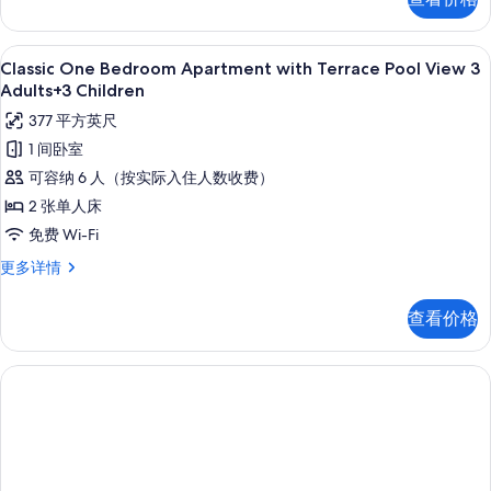
Apartment
Adults+2
with
Children
Terrace
高档床上用品、客房内保险箱、免费折叠床
显
10
Pool
Classic One Bedroom Apartment with Terrace Pool View 3
的
示
View
Adults+3 Children
所
3
Classic
377 平方英尺
Adults+2
有
One
Children
1 间卧室
照
Bedroom
更
可容纳 6 人（按实际入住人数收费）
片
多
Apartment
信
2 张单人床
with
息
免费 Wi-Fi
Terrace
Pool
Classic
更多详情
One
View
Bedroom
3
查看价格
Apartment
Adults+3
with
Children
Terrace
Pool
的
View
所
3
Adults+3
有
Children
照
更