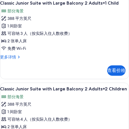
显
9
2
Classic Junior Suite with Large Balcony 2 Adults+1 Child
照
示
Adults
部分海景
片
更
Classic
多
388 平方英尺
Junior
信
1 间卧室
Suite
息
可容纳 3 人（按实际入住人数收费）
with
Large
2 张单人床
Balcony
免费 Wi-Fi
2
Classic
更多详情
Adults+1
Junior
Child
Suite
查看价格
with
的
Large
所
Balcony
高档床上用品、客房内保险箱、免费折叠床
显
9
2
Classic Junior Suite with Large Balcony 2 Adults+2 Children
有
示
Adults+1
照
部分海景
Child
Classic
更
片
388 平方英尺
Junior
多
1 间卧室
Suite
信
息
可容纳 4 人（按实际入住人数收费）
with
Large
2 张单人床