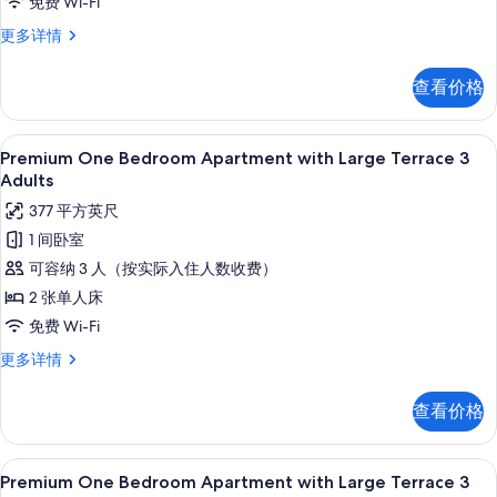
免费 Wi-Fi
Large
Terrace
Premium
更多详情
One
2
Bedroom
Adults+2
查看价格
Apartment
Children
with
的
Large
高档床上用品、客房内保险箱、免费折叠床
显
9
Terrace
Premium One Bedroom Apartment with Large Terrace 3
所
示
2
Adults
有
Adults+2
Premium
377 平方英尺
Children
照
One
更
1 间卧室
片
Bedroom
多
可容纳 3 人（按实际入住人数收费）
信
Apartment
息
2 张单人床
with
免费 Wi-Fi
Large
Terrace
Premium
更多详情
One
3
Bedroom
Adults
查看价格
Apartment
的
with
Large
所
高档床上用品、客房内保险箱、免费折叠床
显
9
Terrace
Premium One Bedroom Apartment with Large Terrace 3
有