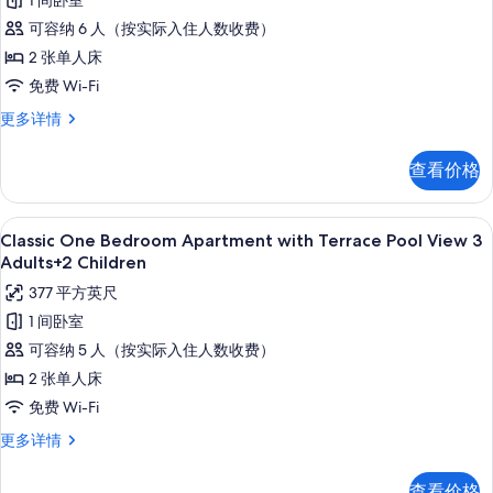
1 间卧室
Bedroom
更
可容纳 6 人（按实际入住人数收费）
多
Apartment
信
2 张单人床
with
息
免费 Wi-Fi
Terrace
Pool
Classic
更多详情
One
View
Bedroom
2
查看价格
Apartment
Adults+4
with
Children
Terrace
高档床上用品、客房内保险箱、免费折叠床
显
10
Pool
Classic One Bedroom Apartment with Terrace Pool View 3
的
示
View
Adults+2 Children
所
2
Classic
377 平方英尺
Adults+4
有
One
Children
1 间卧室
照
Bedroom
更
可容纳 5 人（按实际入住人数收费）
片
多
Apartment
信
2 张单人床
with
息
免费 Wi-Fi
Terrace
Pool
Classic
更多详情
One
View
Bedroom
3
查看价格