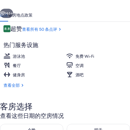
尔
一个
下一个
塔
146+
概述
客房
地点
政策
莫
点
超赞
8.8
查看所有 50 条点评
德
8.8/10
评
斯
热门服务设施
的
游泳池
免费 Wi-Fi
照
餐厅
空调
片
健身房
酒吧
前台
库
查看全部
客房选择
查看这些日期的空房情况
查看今晚的空房情况：8月 7 - 8月 8
查看明天的空房情况：8月 8 - 8