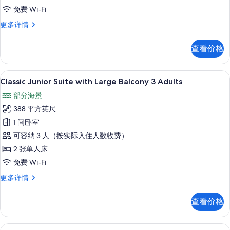
Balcony
免费 Wi-Fi
2
Classic
更多详情
Adults+2
Junior
Children
Suite
查看价格
with
的
Large
所
Balcony
高档床上用品、客房内保险箱、免费折叠床
显
9
2
Classic Junior Suite with Large Balcony 3 Adults
有
示
Adults+2
照
部分海景
Children
Classic
更
片
388 平方英尺
Junior
多
1 间卧室
Suite
信
息
可容纳 3 人（按实际入住人数收费）
with
Large
2 张单人床
Balcony
免费 Wi-Fi
3
Classic
更多详情
Adults
Junior
Suite
的
查看价格
with
所
Large
有
Balcony
高档床上用品、客房内保险箱、免费折叠床
显