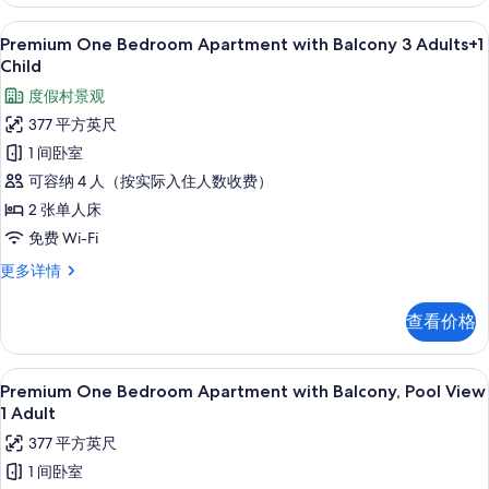
with
有
Balcony
高档床上用品、客房内保险箱、免费折叠床
显
8
3
Premium One Bedroom Apartment with Balcony 3 Adults+1
照
示
Adults
Child
片
更
Premium
度假村景观
多
One
信
377 平方英尺
Bedroom
息
1 间卧室
Apartment
可容纳 4 人（按实际入住人数收费）
with
2 张单人床
Balcony
3
免费 Wi-Fi
Adults+1
Premium
更多详情
Child
One
Bedroom
的
查看价格
Apartment
所
with
Balcony
有
高档床上用品、客房内保险箱、免费折叠床
显
8
3
Premium One Bedroom Apartment with Balcony, Pool View
照
示
Adults+1
1 Adult
片
Child
Premium
377 平方英尺
更
One
多
1 间卧室
Bedroom
信