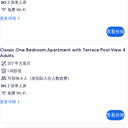
息
2 张单人床
with
免费 Wi-Fi
Terrace
Pool
Classic
更多详情
One
View
Bedroom
3
查看价格
Apartment
Adults
with
+1
Terrace
高档床上用品、客房内保险箱、免费折叠床
显
10
Pool
Child
Classic One Bedroom Apartment with Terrace Pool View 4
示
View
Adults
的
3
Classic
377 平方英尺
所
Adults
One
+1
1 间卧室
有
Bedroom
Child
可容纳 4 人（按实际入住人数收费）
照
更
Apartment
多
2 张单人床
片
with
信
免费 Wi-Fi
Terrace
息
Pool
Classic
更多详情
One
View
Bedroom
4
查看价格
Apartment
Adults
with
的
Terrace