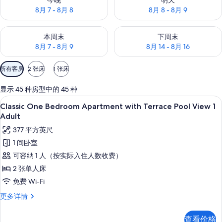
今晚
明天
8月 7 - 8月 8
8月 8 - 8月 9
查看本周末的空房情况：8月 7 - 8月 9
查看下周末的空房情况：8月 14 -
本周末
下周末
8月 7 - 8月 9
8月 14 - 8月 16
可
所有客房
2 张床
1 张床
用
的
显示 45 种房型中的 45 种
客
高档床上用品、客房内保险箱、免费折叠床
显
10
Classic One Bedroom Apartment with Terrace Pool View 1
房
示
Adult
筛
Classic
377 平方英尺
选
One
条
1 间卧室
Bedroom
件
可容纳 1 人（按实际入住人数收费）
Apartment
2 张单人床
with
免费 Wi-Fi
Terrace
Pool
Classic
更多详情
One
View
Bedroom
1
查看价格