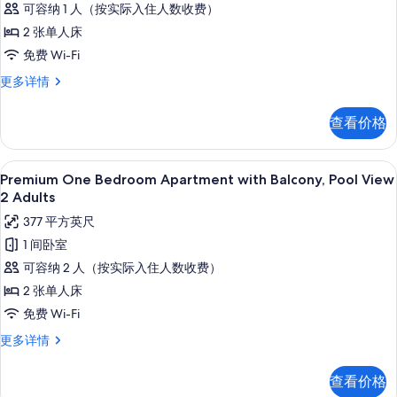
可容纳 1 人（按实际入住人数收费）
息
Apartment
2 张单人床
with
免费 Wi-Fi
Balcony,
Pool
Premium
更多详情
One
View
Bedroom
1
查看价格
Apartment
Adult
with
的
Balcony,
高档床上用品、客房内保险箱、免费折叠床
显
8
Pool
Premium One Bedroom Apartment with Balcony, Pool View
所
示
View
2 Adults
有
1
Premium
377 平方英尺
Adult
照
One
更
1 间卧室
片
Bedroom
多
可容纳 2 人（按实际入住人数收费）
信
Apartment
息
2 张单人床
with
免费 Wi-Fi
Balcony,
Pool
Premium
更多详情
One
View
Bedroom
2
查看价格
Apartment