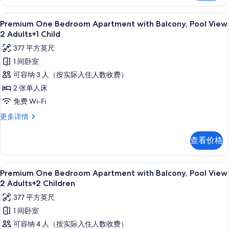
Adults
with
的
Balcony,
高档床上用品、客房内保险箱、免费折叠床
显
8
Pool
Premium One Bedroom Apartment with Balcony, Pool View
所
示
View
2 Adults+1 Child
有
2
Premium
377 平方英尺
Adults
照
One
更
1 间卧室
片
Bedroom
多
可容纳 3 人（按实际入住人数收费）
信
Apartment
息
2 张单人床
with
免费 Wi-Fi
Balcony,
Pool
Premium
更多详情
One
View
Bedroom
2
查看价格
Apartment
Adults+1
with
Child
Balcony,
高档床上用品、客房内保险箱、免费折叠床
显
8
Pool
Premium One Bedroom Apartment with Balcony, Pool View
的
示
View
2 Adults+2 Children
所
2
Premium
377 平方英尺
Adults+1
有
One
Child
1 间卧室
照
Bedroom
更
可容纳 4 人（按实际入住人数收费）
片
多