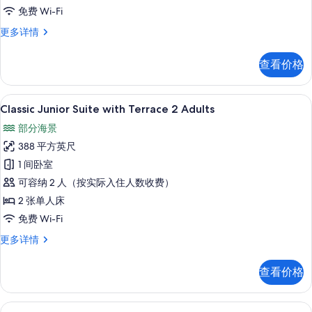
1
免费 Wi-Fi
Adult
Classic
更多详情
的
Junior
Suite
所
查看价格
with
有
Terrace
1
照
高档床上用品、客房内保险箱、免费折叠床
显
27
Adult
Classic Junior Suite with Terrace 2 Adults
片
示
更
部分海景
多
Classic
信
388 平方英尺
Junior
息
1 间卧室
Suite
可容纳 2 人（按实际入住人数收费）
with
Terrace
2 张单人床
2
免费 Wi-Fi
Adults
Classic
更多详情
的
Junior
Suite
所
查看价格
with
有
Terrace
2
照
高档床上用品、客房内保险箱、免费折叠床
显