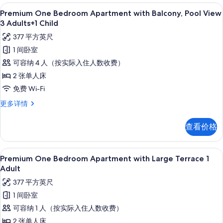
的
Balcony,
高档床上用品、客房内保险箱、免费折叠床
显
8
Pool
Premium One Bedroom Apartment with Balcony, Pool View
所
示
View
3 Adults+1 Child
有
3
Premium
377 平方英尺
Adults
照
One
更
1 间卧室
片
Bedroom
多
可容纳 4 人（按实际入住人数收费）
信
Apartment
息
2 张单人床
with
免费 Wi-Fi
Balcony,
Pool
Premium
更多详情
One
View
Bedroom
3
查看价格
Apartment
Adults+1
with
Child
Balcony,
高档床上用品、客房内保险箱、免费折叠床
显
9
Pool
Premium One Bedroom Apartment with Large Terrace 1
的
示
View
Adult
所
3
Premium
377 平方英尺
Adults+1
有
One
Child
1 间卧室
照
Bedroom
更
可容纳 1 人（按实际入住人数收费）
片
多
Apartment
信
2 张单人床