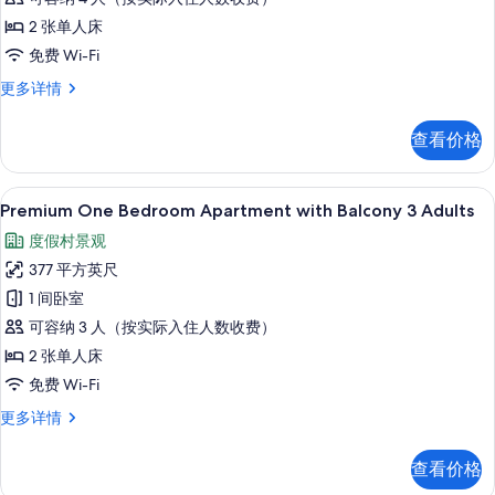
with
2 张单人床
Balcony
2
免费 Wi-Fi
Adults+2
Premium
更多详情
Children
One
Bedroom
的
查看价格
Apartment
所
with
Balcony
有
高档床上用品、客房内保险箱、免费折叠床
显
8
2
Premium One Bedroom Apartment with Balcony 3 Adults
照
示
Adults+2
度假村景观
片
Children
Premium
更
377 平方英尺
One
多
1 间卧室
Bedroom
信
息
可容纳 3 人（按实际入住人数收费）
Apartment
with
2 张单人床
Balcony
免费 Wi-Fi
3
Premium
更多详情
Adults
One
Bedroom
的
查看价格
Apartment
所