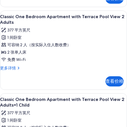
Apartment
Adult
with
的
Terrace
高档床上用品、客房内保险箱、免费折叠床
显
10
Pool
Classic One Bedroom Apartment with Terrace Pool View 2
所
示
View
Adults
有
1
Classic
377 平方英尺
Adult
照
One
更
1 间卧室
片
Bedroom
多
可容纳 2 人（按实际入住人数收费）
信
Apartment
息
2 张单人床
with
免费 Wi-Fi
Terrace
Pool
Classic
更多详情
One
View
Bedroom
2
查看价格
Apartment
Adults
with
的
Terrace
高档床上用品、客房内保险箱、免费折叠床
显
10
Pool
Classic One Bedroom Apartment with Terrace Pool View 2
所
示
View
Adults+1 Child
有
2
Classic
377 平方英尺
Adults
照
One
更
1 间卧室
片
Bedroom
多