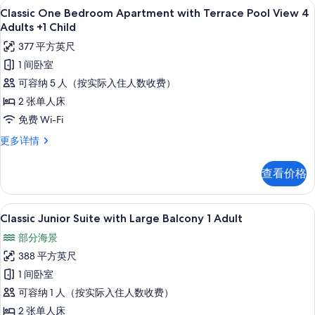
高档床上用品、客房内保险箱、免费折叠床
显
10
Pool
Classic One Bedroom Apartment with Terrace Pool View 4
所
示
View
Adults +1 Child
有
4
Classic
377 平方英尺
Adults
照
One
更
1 间卧室
片
Bedroom
多
可容纳 5 人（按实际入住人数收费）
信
Apartment
息
2 张单人床
with
免费 Wi-Fi
Terrace
Pool
Classic
更多详情
One
View
Bedroom
4
查看价格
Apartment
Adults
with
+1
Terrace
高档床上用品、客房内保险箱、免费折叠床
显
9
Pool
Child
Classic Junior Suite with Large Balcony 1 Adult
示
View
的
部分海景
4
Classic
所
Adults
388 平方英尺
Junior
+1
有
1 间卧室
Suite
Child
照
更
可容纳 1 人（按实际入住人数收费）
with
多
片
Large
2 张单人床