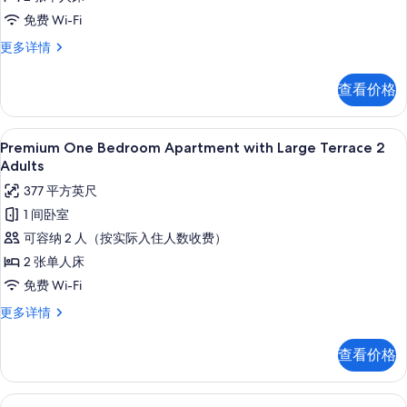
with
息
免费 Wi-Fi
Large
Terrace
Premium
更多详情
One
1
Bedroom
Adult
查看价格
Apartment
的
with
Large
所
高档床上用品、客房内保险箱、免费折叠床
显
9
Terrace
Premium One Bedroom Apartment with Large Terrace 2
有
示
1
Adults
照
Adult
Premium
377 平方英尺
更
片
One
多
1 间卧室
Bedroom
信
可容纳 2 人（按实际入住人数收费）
息
Apartment
2 张单人床
with
免费 Wi-Fi
Large
Terrace
Premium
更多详情
One
2
Bedroom
Adults
查看价格
Apartment
的
with
Large
所
高档床上用品、客房内保险箱、免费折叠床
显