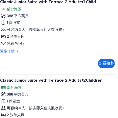
27
Adults
Classic Junior Suite with Terrace 2 Adults+1 Child
片
示
更
部分海景
多
Classic
信
388 平方英尺
Junior
息
1 间卧室
Suite
可容纳 3 人（按实际入住人数收费）
with
Terrace
2 张单人床
2
免费 Wi-Fi
Adults+1
Classic
更多详情
Child
Junior
Suite
的
查看价格
with
所
Terrace
有
2
高档床上用品、客房内保险箱、免费折叠床
显
27
Adults+1
Classic Junior Suite with Terrace 2 Adults+2Children
照
示
Child
部分海景
片
更
Classic
多
388 平方英尺
Junior
信
1 间卧室
Suite
息
可容纳 4 人（按实际入住人数收费）
with
Terrace
2 张单人床