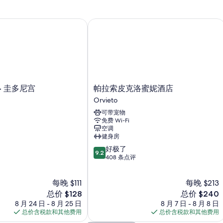
室外照明、简易厨房和冰箱
 圭多尼宫
帕拉索皮克洛蜜妮酒店
帕
- 圭多尼宫
帕拉索皮克洛蜜妮酒店
拉
Orvieto
索
可带宠物
皮
免费 Wi-Fi
克
空调
洛
健身房
蜜
9.2
好极了
妮
9.2
分，
408 条点评
酒
总
店
分
Orvieto
每晚 $111
每晚 $213
10，
新
好
新
总价 $128
总价 $240
价
极
价
8 月 24 日 - 8 月 25 日
8 月 7 日 - 8 月 8 日
格
了，
格
总价含税款和其他费用
总价含税款和其他费用
$128
408
$240