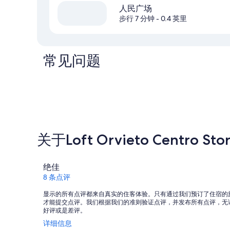
人民广场
步行 7 分钟
- 0.4 英里
常见问题
关于Loft Orvieto Centro Stor
点
绝佳
评
8 条点评
显示的所有点评都来自真实的住客体验。只有通过我们预订了住宿的
才能提交点评。我们根据我们的准则验证点评，并发布所有点评，无
好评或是差评。
在
详细信息