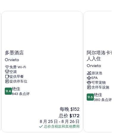
多墨酒店
阿尔塔洛卡葡萄酒度假村
多
阿
多墨酒店
阿尔塔洛卡葡萄酒度假村
墨
尔
人入住
Orvieto
酒
塔
Orvieto
免费 Wi-Fi
店
洛
空调
Orvieto
卡
游泳池
提供早餐
SPA
葡
提供停车位
可带宠物
萄
含停车设施
9.4
绝佳
酒
9.4
分，
843 条点评
9.6
度
绝佳
9.6
总
分，
假
380 条点评
分
总
村
每晚 $152
10，
分
-
绝
新
总价 $172
10，
仅
佳，
价
绝
8 月 25 日 - 8 月 26 日
供
8 月
843
格
佳，
总价含税款和其他费用
成
总价
条
$172
380
人