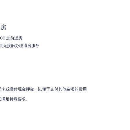
点
条
入
评
点
住
评
Orvieto
退房
0:00 之前退房
供无接触办理退房服务
记卡或缴付现金押金，以便于支付其他杂项的费用
证满足特殊要求。