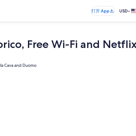
•
打开 App
USD
rico, Free Wi-Fi and Netfli
della Cava and Duomo