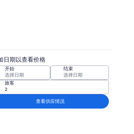
茶具/咖啡用具、冰箱、微波炉、炉灶
加日期以查看价格
用餐
开始
结束
旅客
查看供应情况