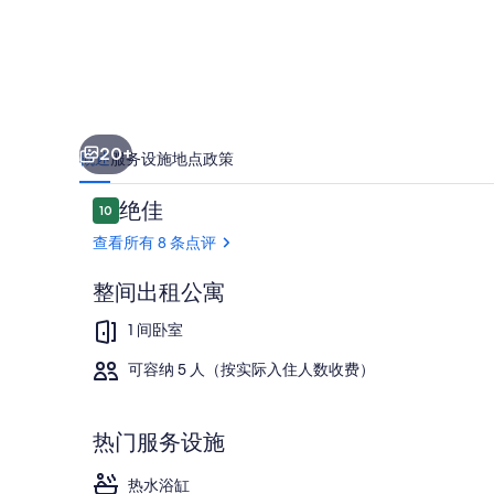
and
Netflix,
Pozzo
della
Cava
20+
and
概述
服务设施
地点
政策
Duomo
点
绝佳
10
10/10
的
评
查看所有 8 条点评
照
整间出租公寓
片
库
1 多间卧室
1 间卧室
可容纳 5 人（按实际入住人数收费）
热门服务设施
热水浴缸