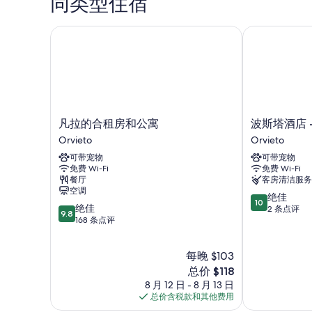
同类型住宿
凡拉的合租房和公寓
波斯塔酒店 -
凡
波
凡拉的合租房和公寓
波斯塔酒店 
拉
斯
Orvieto
Orvieto
的
塔
可带宠物
可带宠物
合
酒
免费 Wi-Fi
免费 Wi-Fi
租
店
餐厅
客房清洁服务
房
-
空调
10.0
和
圭
绝佳
10
9.8
绝佳
分，
公
多
2 条点评
9.8
分，
168 条点评
总
寓
尼
总
分
Orvieto
宫
分
10，
Orvieto
每晚 $103
10，
绝
绝
新
总价 $118
佳，
佳，
价
2
8 月 12 日 - 8 月 13 日
168
格
条
总价含税款和其他费用
条
$118
点