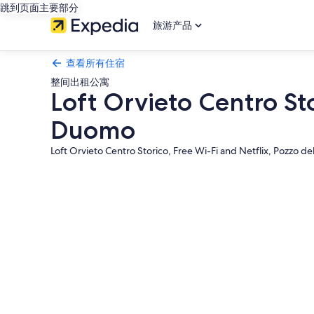
跳到页面主要部分
旅游产品
查看所有住宿
整间出租公寓
Loft Orvieto Centro Sto
Duomo
Loft Orvieto Centro Storico, Free Wi-Fi and Netflix, Pozzo 
Loft
Orvieto
Centro
Storico,
Free
Wi-
Fi