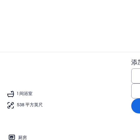
住宿内部
添
智能电视
、办公桌、熨斗/熨衣板、旅行婴儿床
1 间浴室
538 平方英尺
厨房