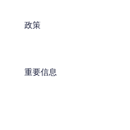
点
评
评
政策
重要信息