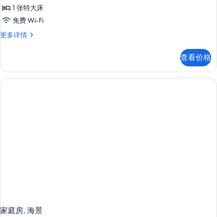
1 张特大床
免费 Wi-Fi
家
更多详情
庭
房,
查看价格
海
景
更
多
信
息
家庭房, 海景