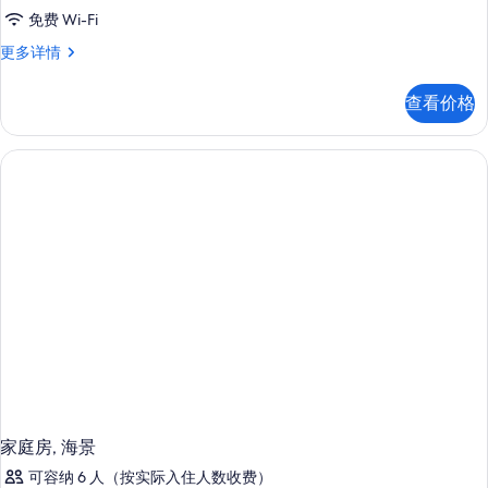
免费 Wi-Fi
家
更多详情
庭
房,
查看价格
海
景
更
多
信
息
家庭房, 海景
可容纳 6 人（按实际入住人数收费）