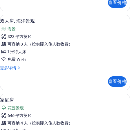
查看价格
海
有
景
照
更
迷你吧、客房内保险箱、办公桌、遮光
显
6
多
双人房, 海洋景观
片
示
信
海景
息
双
323 平方英尺
人
可容纳 3 人（按实际入住人数收费）
房,
1 张特大床
海
免费 Wi-Fi
洋
双
更多详情
景
人
观
房,
查看价格
海
的
洋
所
景
客房景观
显
4
观
家庭房
有
示
更
照
花园景观
多
家
信
片
646 平方英尺
庭
息
可容纳 4 人（按实际入住人数收费）
房