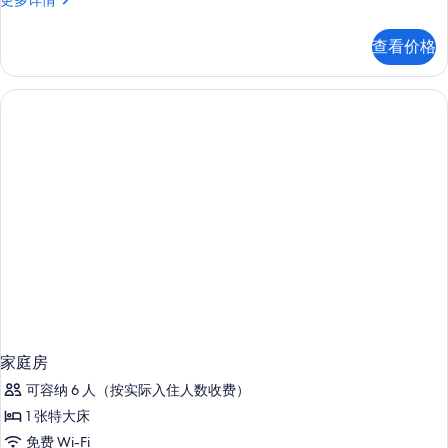
更多详情
庭
房
查看价格
更
多
信
息
家庭房
可容纳 6 人（按实际入住人数收费）
1 张特大床
免费 Wi-Fi