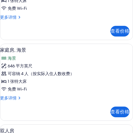
1 张特大床
的
免费 Wi-Fi
所
家
更多详情
有
庭
照
房
查看价格
更
片
多
信
客房景观
显
6
息
家庭房, 海景
示
海景
家
646 平方英尺
庭
可容纳 4 人（按实际入住人数收费）
房,
1 张特大床
海
免费 Wi-Fi
景
家
更多详情
的
庭
所
房,
查看价格
海
有
景
照
更
迷你吧、客房内保险箱、办公桌、遮光
显
3
多
双人房
片