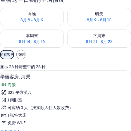
查看今晚的空房情况：8月 8 - 8月 9
查看明天的空房情况：8月 9 - 8
今晚
明天
8月 8 - 8月 9
8月 9 - 8月 10
查看本周末的空房情况：8月 14 - 8月 16
查看下周末的空房情况：8月 21 -
本周末
下周末
8月 14 - 8月 16
8月 21 - 8月 23
可
所有客房
1 张床
用
的
显示 26 种房型中的 26 种
客
迷你吧、客房内保险箱、办公桌、遮光
显
4
华丽客房, 海景
房
示
筛
海景
华
选
323 平方英尺
丽
条
1 间卧室
客
件
可容纳 3 人（按实际入住人数收费）
房,
1 张特大床
海
免费 Wi-Fi
景