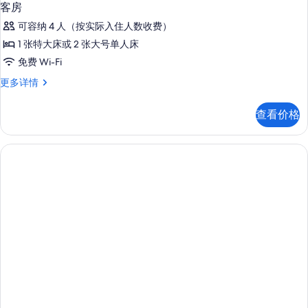
客房
可容纳 4 人（按实际入住人数收费）
1 张特大床或 2 张大号单人床
免费 Wi-Fi
客
更多详情
房
更
查看价格
多
信
息