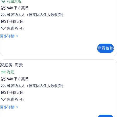
片
花园景观
信
家
息
646 平方英尺
庭
可容纳 4 人（按实际入住人数收费）
房
1 张特大床
的
免费 Wi-Fi
所
家
更多详情
有
庭
照
房
查看价格
更
片
多
信
客房景观
显
5
息
家庭房, 海景
示
海景
家
646 平方英尺
庭
可容纳 4 人（按实际入住人数收费）
房,
1 张特大床
海
免费 Wi-Fi
景
家
更多详情
的
庭
所
房,