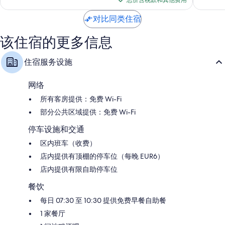
极
好，
总价含税款和其他费用
$138
-
Pajara
了，
310
仅
502
条
对比同类住宿
供
条
点
成
点
评
该住宿的更多信息
人
评
入
住宿服务设施
住
Pajara
网络
所有客房提供：免费 Wi-Fi
部分公共区域提供：免费 Wi-Fi
停车设施和交通
区内班车（收费）
店内提供有顶棚的停车位（每晚 EUR6）
店内提供有限自助停车位
餐饮
每日 07:30 至 10:30 提供免费早餐自助餐
1 家餐厅