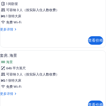
人
景
所
1 间卧室
更
房
多
有
可容纳 3 人（按实际入住人数收费）
的
信
照
1 张特大床
息
所
片
免费 Wi-Fi
有
双
更多详情
照
人
片
房
查看价格
更
多
信
迷你吧、客房内保险箱、办公桌、遮光
显
6
息
套房, 海景
示
海景
套
646 平方英尺
房,
可容纳 3 人（按实际入住人数收费）
海
1 张特大床
景
免费 Wi-Fi
的
套
更多详情
所
房,
有
海
查看价格