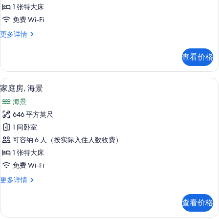
的
1 张特大床
所
免费 Wi-Fi
有
家
更多详情
照
庭
片
房
查看价格
更
多
信
客房景观
显
6
息
家庭房, 海景
示
海景
家
646 平方英尺
庭
1 间卧室
房,
可容纳 6 人（按实际入住人数收费）
海
1 张特大床
景
免费 Wi-Fi
的
家
更多详情
所
庭
有
房,
查看价格
海
照
景