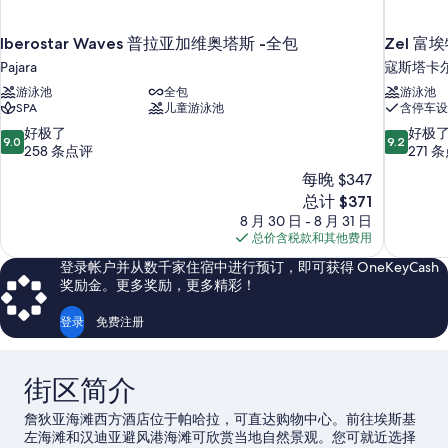
Iberostar Waves 普拉亚加维奥塔斯 -全包
Zel 富
Pajara
寇斯塔卡
游泳池
全包
游泳池
SPA
儿童游泳池
含停车设
9.0
9.2
好极了
好极
9.0
9.2
分，
分，
258 条点评
271 
总
总
每晚 $347
分
分
新
总计 $371
10，
10，
价
8 月 30 日 - 8 月 31 日
好
好
格
总价含税款和其他费用
极
极
$371
了，
了，
登录帐户并从数千家住宿中进行预订，即可获得 OneKeyCash
258
271
奖励金。更多奖励，更多精彩！
条
条
点
点
登录
免费注册
评
评
街区简介
詹狄亚海滩西方酒店位于帕哈拉，可直达购物中心。前往埃斯基
左海滩和汉迪亚避风港海滩可欣赏当地自然景观。您可就近选择