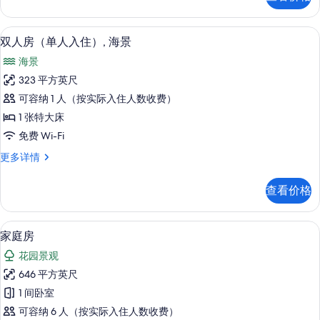
景
照
更
片
多
迷你吧、客房内保险箱、办公桌、遮光
显
5
信
双人房（单人入住）, 海景
示
息
海景
双
323 平方英尺
人
可容纳 1 人（按实际入住人数收费）
房
1 张特大床
（单
免费 Wi-Fi
人
双
更多详情
入
人
住）,
房
查看价格
（单
海
人
景
入
客房景观
显
4
住）,
家庭房
的
示
海
所
花园景观
景
家
更
有
646 平方英尺
庭
多
照
1 间卧室
信
房
息
片
可容纳 6 人（按实际入住人数收费）