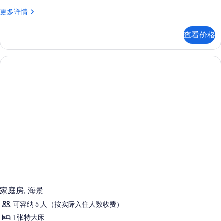
家
更多详情
庭
房
查看价格
更
多
信
息
家庭房, 海景
可容纳 5 人（按实际入住人数收费）
1 张特大床