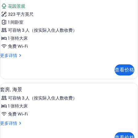
示
信
花园景观
息
双
323 平方英尺
人
1 间卧室
房
可容纳 3 人（按实际入住人数收费）
的
1 张特大床
所
免费 Wi-Fi
有
双
更多详情
照
人
片
房
查看价格
更
多
信
迷你吧、客房内保险箱、办公桌、遮光
显
5
息
套房, 海景
示
可容纳 3 人（按实际入住人数收费）
套
1 张特大床
房,
免费 Wi-Fi
海
套
更多详情
景
房,
的
海
查看价格