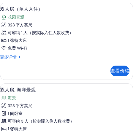
片
更
迷你吧、客房内保险箱、办公桌、遮光
显
3
多
双人房（单人入住）
示
信
花园景观
息
双
323 平方英尺
人
可容纳 1 人（按实际入住人数收费）
房
1 张特大床
（单
免费 Wi-Fi
人
双
更多详情
入
人
住）
房
查看价格
（单
的
人
所
入
迷你吧、客房内保险箱、办公桌、遮光
显
6
住）
双人房, 海洋景观
有
示
更
照
海景
多
双
信
片
323 平方英尺
人
息
1 间卧室
房,
可容纳 3 人（按实际入住人数收费）
海
1 张特大床