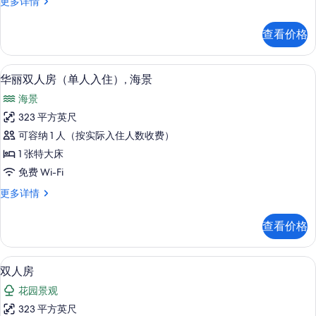
华
更多详情
的
丽
所
客
查看价格
房,
有
海
照
景
迷你吧、客房内保险箱、办公桌、遮光
显
4
更
华丽双人房（单人入住）, 海景
片
示
多
海景
信
华
息
323 平方英尺
丽
可容纳 1 人（按实际入住人数收费）
双
1 张特大床
人
免费 Wi-Fi
房
华
更多详情
（单
丽
人
双
查看价格
人
入
房
住）,
（单
迷你吧、客房内保险箱、办公桌、遮光
显
3
人
双人房
海
示
入
景
花园景观
住）,
双
海
的
323 平方英尺