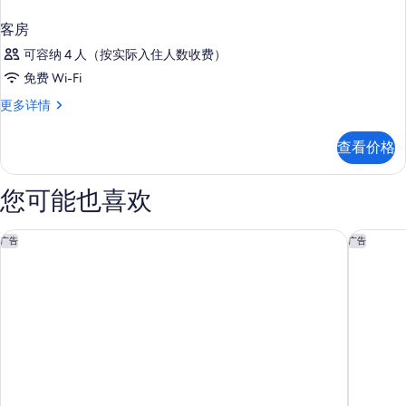
客房
可容纳 4 人（按实际入住人数收费）
免费 Wi-Fi
客
更多详情
房
更
查看价格
多
信
息
您可能也喜欢
Iberostar Waves 普拉亚加维奥塔斯 -全包
Zel 富
广告
广告