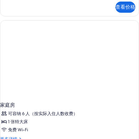
房
查看价格
更
多
信
息
家庭房
可容纳 6 人（按实际入住人数收费）
1 张特大床
免费 Wi-Fi
家