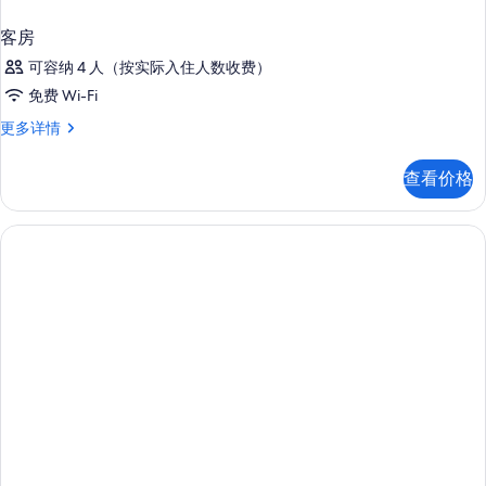
客房
可容纳 4 人（按实际入住人数收费）
免费 Wi-Fi
客
更多详情
房
更
查看价格
多
信
息