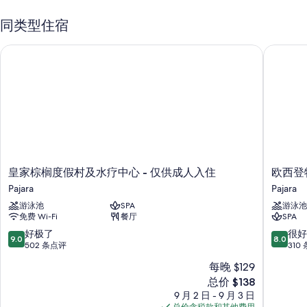
同类型住宿
皇家棕榈度假村及水疗中心 - 仅供成人入住
欧西登特
皇
欧
皇家棕榈度假村及水疗中心 - 仅供成人入住
欧西登
家
西
Pajara
Pajara
棕
登
游泳池
SPA
游泳池
榈
特
免费 Wi-Fi
餐厅
SPA
度
尔
假
詹
9.0
8.0
好极了
很好
9.0
8.0
村
迪
分，
分，
502 条点评
310
及
亚
总
总
每晚 $129
水
海
分
分
新
疗
总价 $138
-
10，
10，
价
中
全
好
很
9 月 2 日 - 9 月 3 日
格
心
包