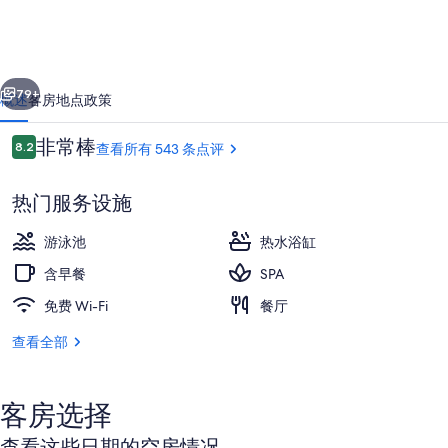
西
方
一个
下一个
酒
79+
概述
客房
地点
政策
店
点
非常棒
8.2
查看所有 543 条点评
的
8.2/10
评
照
热门服务设施
片
游泳池
热水浴缸
库
含早餐
SPA
免费 Wi-Fi
餐厅
2 室外游泳池
查看全部
客房选择
查看这些日期的空房情况