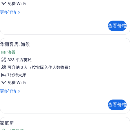
洋
免费 Wi-Fi
景
双
更多详情
观
人
的
房,
查看价格
海
所
洋
有
景
迷你吧、客房内保险箱、办公桌、遮光
显
4
观
华丽客房, 海景
照
示
更
片
海景
多
华
信
323 平方英尺
丽
息
可容纳 3 人（按实际入住人数收费）
客
1 张特大床
房,
免费 Wi-Fi
海
华
更多详情
景
丽
的
客
查看价格
房,
所
海
有
景
客房景观
显
4
更
家庭房
照
示
多