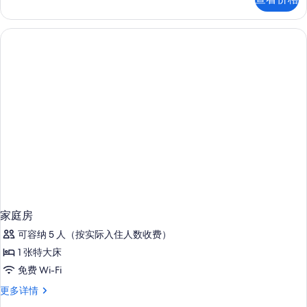
景
所
更
有
多
信
照
息
片
家庭房
可容纳 5 人（按实际入住人数收费）
1 张特大床
免费 Wi-Fi
家
更多详情
庭