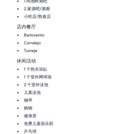
1 间池畔酒吧
2 家酒吧/酒廊
小吃店/熟食店
店内餐厅
Barlovento
Corralejo
Tuineje
休闲活动
1 个热水浴缸
1 个室外网球场
2 个室外泳池
儿童泳池
钢琴
购物
健身房
免费儿童俱乐部
乒乓球