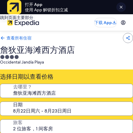
打开 App
使用 App 解锁折扣立减
跳到页面主要部分
下载 App
查看所有住宿
詹狄亚海滩西方酒店
4.0
Occidental Jandía Playa
星
住
选择日期以查看价格
宿
去哪里？
日期
旅客