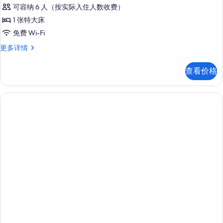
可容纳 6 人（按实际入住人数收费）
1 张特大床
免费 Wi-Fi
家
更多详情
庭
房,
查看价格
海
景
更
多
信
息