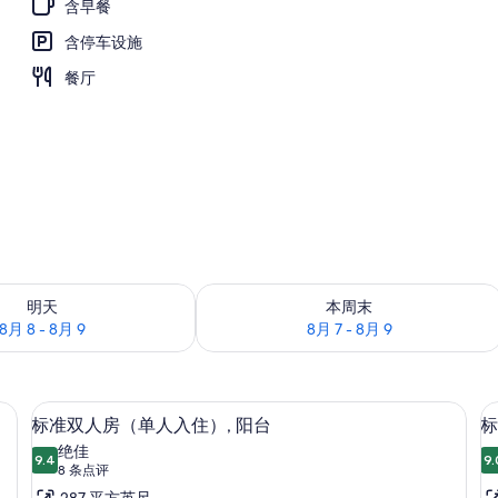
含早餐
含停车设施
餐厅
况：8月 8 - 8月 9
查看本周末的空房情况：8月 7 - 8月 9
明天
本周末
8月 8 - 8月 9
8月 7 - 8月 9
内保险箱、办公桌
32-英寸液晶电视 （配备卫星频道）、
显
5
标准双人房（单人入住）, 阳台
标
示
绝佳
9.4
9.
9.4 分，满分 10 分
标
(8
8 条点评
条
287 平方英尺