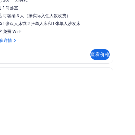
准
点
三
1 间卧室
评)
人
可容纳 3 人（按实际入住人数收费）
,
1 张双人床或 2 张单人床和 1 张单人沙发床
阳
免费 Wi-Fi
台
多详情
的
查看价格
所
,
有
、办公桌
照
片