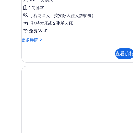
准
选
点
双
1 间卧室
条
评)
人
可容纳 2 人（按实际入住人数收费）
件
房,
1 张特大床或 2 张单人床
阳
免费 Wi-Fi
台
标
更多详情
准
的
双
查看价
所
人
房,
有
阳
照
台
更
片
多
信
息