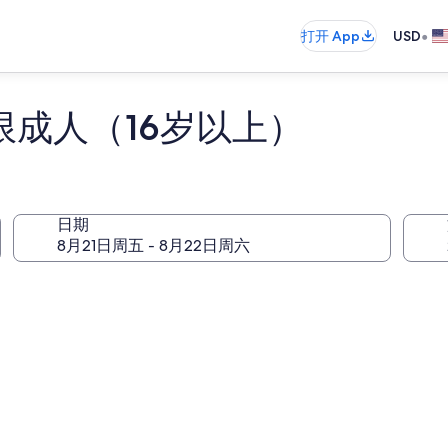
•
打开 App
USD
限成人（16岁以上）
日期