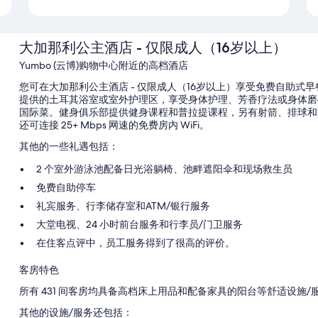
大加那利公主酒店 - 仅限成人（16岁以上）
Yumbo (云博)购物中心附近的高档酒店
您可在大加那利公主酒店 - 仅限成人（16岁以上）享受免费自助式
提供的土耳其浴室或室外护理区，享受身体护理、芳香疗法或身体磨
国际菜。健身俱乐部提供健身课程和普拉提课程，另有射箭、排球和
还可连接 25+ Mbps 网速的免费房内 WiFi。
其他的一些礼遇包括：
2 个室外游泳池配备日光浴躺椅、池畔遮阳伞和现场救生员
免费自助停车
礼宾服务、行李储存室和ATM/银行服务
大堂电视、24 小时前台服务和行李员/门卫服务
在住客点评中，员工服务得到了很高的评价。
客房特色
所有 431 间客房均具备高档床上用品和配备家具的阳台等舒适设施
其他的设施/服务还包括：