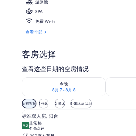
游泳池
库
SPA
池畔酒吧
免费 Wi-Fi
查看全部
客房选择
查看这些日期的空房情况
查看今晚的空房情况：8月 7 - 8月 8
查看明天的空房情
今晚
8月 7 - 8月 8
可
所有客房
1 张床
2 张床
3 张床及以上
用
高档床上用品、迷你吧、客房
显
的
6
标准双人房, 阳台
示
客
非常棒
9.2
房
9.2 分，满分 10 分
标
(41
41 条点评
筛
条
287 平方英尺