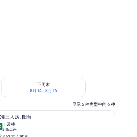
查看下周末的空房情况：8月 14 - 8月 16
下周末
8月 14 - 8月 16
显示 6 种房型中的 6 种
电视
标准三人房, 阳台 | 起居区 | 32-英寸液晶电
显
5
准三人房, 阳台
示
非常棒
0
9.0 分，满分 10 分
标
(2
2 条点评
条
287 平方英尺