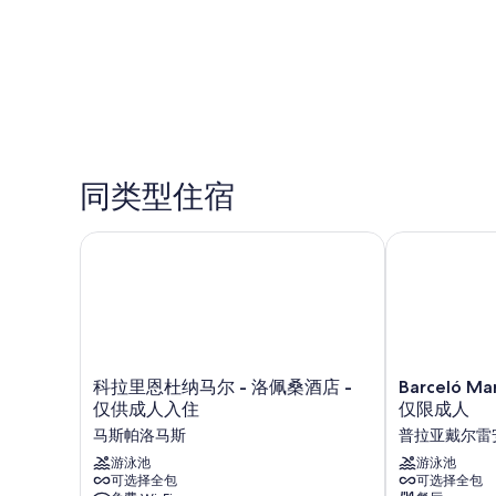
同类型住宿
科拉里恩杜纳马尔 - 洛佩桑酒店 - 仅供成人入住
Barceló Marg
科
Barceló
科拉里恩杜纳马尔 - 洛佩桑酒店 -
Barceló Mar
拉
Margaritas
仅供成人入住
仅限成人
里
Royal
马斯帕洛马斯
普拉亚戴尔雷
恩
Level
杜
游泳池
-
游泳池
可选择全包
可选择全包
纳
仅