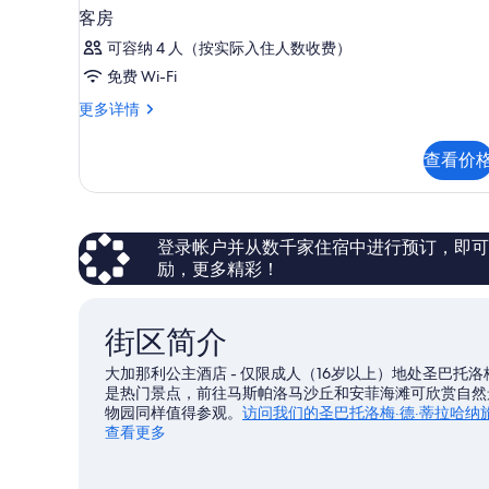
客房
可容纳 4 人（按实际入住人数收费）
免费 Wi-Fi
客
更多详情
房
更
查看价
多
信
息
登录帐户并从数千家住宿中进行预订，即可获得
励，更多精彩！
街区简介
大加那利公主酒店 - 仅限成人（16岁以上）地处圣巴托
是热门景点，前往马斯帕洛马沙丘和安菲海滩可欣赏自然
物园同样值得参观。
访问我们的圣巴托洛梅·德·蒂拉哈纳
查看更多