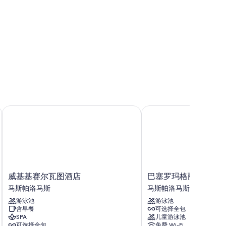
威基基赛尔瓦图酒店
巴塞罗玛格丽塔
威
巴
威基基赛尔瓦图酒店
巴塞罗玛格丽塔
基
塞
马斯帕洛马斯
马斯帕洛马斯
基
罗
游泳池
游泳池
赛
玛
含早餐
可选择全包
尔
格
SPA
儿童游泳池
瓦
丽
可选择全包
免费 Wi-Fi