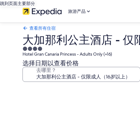
跳到页面主要部分
旅游产品
查看所有住宿
大加那利公主酒店 - 仅
4.0
Hotel Gran Canaria Princess - Adults Only (+16)
星
住
选择日期以查看价格
宿
去哪里？
大
加
那
利
公
主