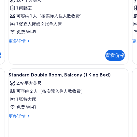
准
点
双
1 间卧室
评)
人
可容纳 1 人（按实际入住人数收费）
房
1 张双人床或 2 张单人床
房
（单
免费 Wi-Fi
人
标
标
更多详情
更
准
准
入
双
三
格
查看价格
住）,
人
人
房
房
阳
（单
阳
高档床上用品、迷你吧、客房内保险箱
显
台
3
人
台
Standard Double Room, Balcony (1 King Bed)
示
入
更
的
279 平方英尺
住）,
多
Standard
所
阳
信
可容纳 2 人（按实际入住人数收费）
Double
有
台
息
1 张特大床
Room,
更
照
多
免费 Wi-Fi
Balcony
片
信
(1
Standard
更多详情
息
Double
King
Room,
Bed)
Balcony
的