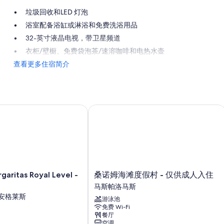
垃圾回收和LED 灯泡
浴室配备浴缸或淋浴和免费洗浴用品
32-英寸液晶电视，带卫星频道
衣柜/壁橱、免费袋泡茶/速溶咖啡和电热水壶
查看更多住宿简介
aritas Royal Level - 仅限成人
桑诺姆海滩度假村 - 仅供成人入住
桑
garitas Royal Level -
桑诺姆海滩度假村 - 仅供成人入住
诺
马斯帕洛马斯
姆
安格莱斯
游泳池
海
免费 Wi-Fi
滩
餐厅
度
空调