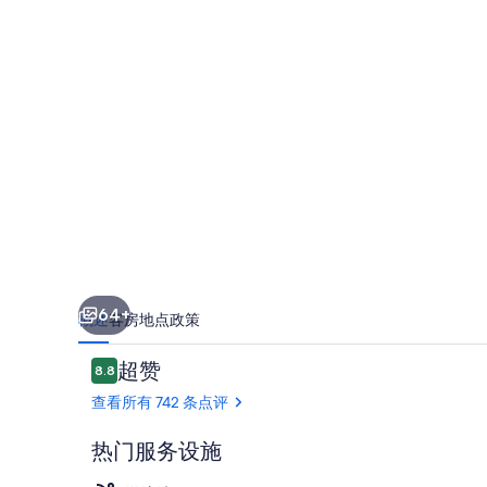
酒
店
-
仅
限
成
人
（16
岁
64+
概述
客房
地点
政策
以
点
超赞
上）
8.8
8.8/10
评
查看所有 742 条点评
的
照
热门服务设施
片