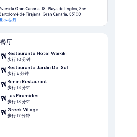
Avenida Gran Canaria, 18, Playa del Ingles, San
Bartolomé de Tirajana, Gran Canaria, 35100
显示地图
地图
餐厅
Restaurante Hotel Waikiki
步行 10 分钟
Restaurante Jardin Del Sol
步行 6 分钟
Rimini Restaurant
步行 13 分钟
Las Piramides
步行 18 分钟
Greek Village
步行 17 分钟