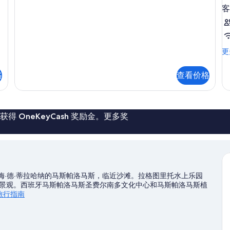
(1
客
King
所
Bed)
有
更
照
多
信
客
更
片
息
房
更
格
查看价格
多
信
息
 OneKeyCash 奖励金。更多奖
洛梅·德·蒂拉哈纳的马斯帕洛马斯，临近沙滩。拉格图里托水上乐园
景观。西班牙马斯帕洛马斯圣费尔南多文化中心和马斯帕洛马斯植
旅行指南