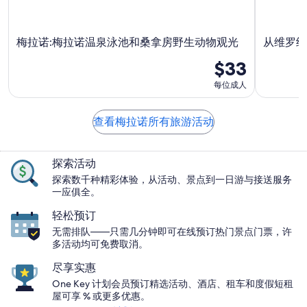
梅拉诺:梅拉诺温泉泳池和桑拿房野生动物观光
从维罗纳
$33
每位成人
查看梅拉诺所有旅游活动
探索活动
探索数千种精彩体验，从活动、景点到一日游与接送服务
一应俱全。
轻松预订
无需排队——只需几分钟即可在线预订热门景点门票，许
多活动均可免费取消。
尽享实惠
One Key 计划会员预订精选活动、酒店、租车和度假短租
屋可享 % 或更多优惠。