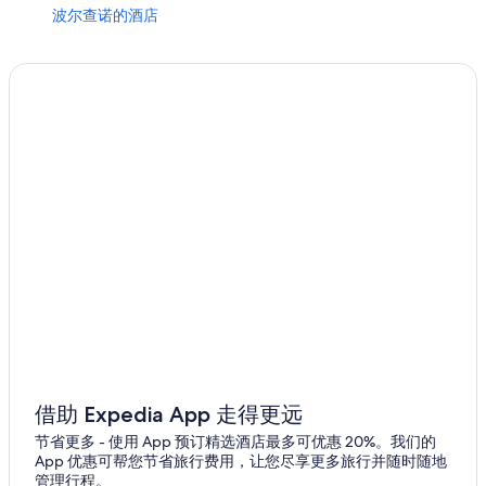
波尔查诺的酒店
波尔查诺的膳宿公寓
南蒂罗尔省的农业旅游旅馆
南蒂罗尔省的休旅车露营区
位于南蒂罗尔省的豪华酒店
位于南蒂罗尔省的设有 SPA 水疗的度假村酒店
南蒂罗尔省的青年旅舍
纳图尔诺的酒店
蒂罗洛的酒店
泰尔拉诺的酒店
格列斯奎雷因的酒店
雷农的酒店
借助 Expedia App 走得更远
节省更多 - 使用 App 预订精选酒店最多可优惠 20%。我们的
App 优惠可帮您节省旅行费用，让您尽享更多旅行并随时随地
管理行程。