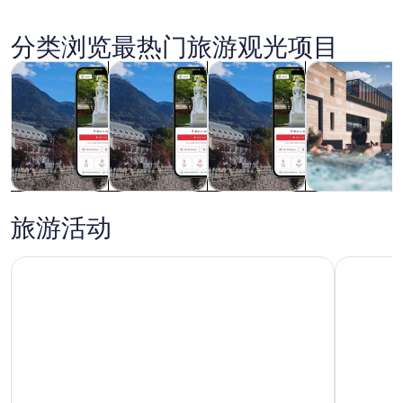
图
片
分类浏览最热门旅游观光项目
在新标签页中打开
在新标签页中打开
在新标签页中打开
在
观光一日游
私人和定制之旅
历史和文化
水疗和健身
梅拉诺
观光一日游
私人和定制之
历史和文化
水疗和健身
旅
旅游活动
梅拉诺:梅拉诺温泉泳池和桑拿房野生动物观光
从维罗纳地