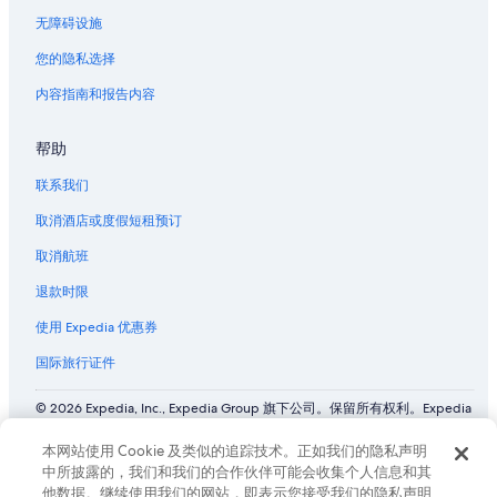
无障碍设施
您的隐私选择
内容指南和报告内容
帮助
联系我们
取消酒店或度假短租预订
取消航班
退款时限
使用 Expedia 优惠券
国际旅行证件
© 2026 Expedia, Inc., Expedia Group 旗下公司。保留所有权利。Expedia
和飞机标志是 Expedia, Inc. 在美国和/或其他国家/地区的商标或注册商
标。 CST# 2029030-50.
本网站使用 Cookie 及类似的追踪技术。正如我们的隐私声明
中所披露的，我们和我们的合作伙伴可能会收集个人信息和其
他数据。继续使用我们的网站，即表示您接受我们的隐私声明