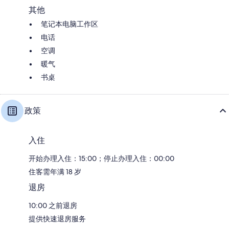
其他
笔记本电脑工作区
电话
空调
暖气
书桌
政策
入住
开始办理入住：15:00；停止办理入住：00:00
住客需年满 18 岁
退房
10:00 之前退房
提供快速退房服务