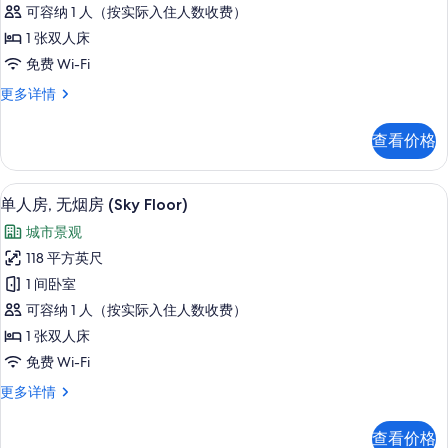
房,
可容纳 1 人（按实际入住人数收费）
无
1 张双人床
烟
免费 Wi-Fi
房
单
更多详情
(High
人
Floor)
房,
查看价格
无
的
烟
所
房
办公桌、笔记本电脑工作区、免费 WiF
显
有
46
(High
单人房, 无烟房 (Sky Floor)
示
Floor)
照
城市景观
更
单
片
多
118 平方英尺
人
信
1 间卧室
息
房,
可容纳 1 人（按实际入住人数收费）
无
1 张双人床
烟
免费 Wi-Fi
房
单
更多详情
(Sky
人
Floor)
房,
查看价格
无