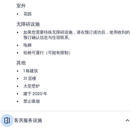
室外
花园
无障碍设施
如果您需要特殊无障碍设施，请在预订成功后，使用收到的
预订确认信息与住宿联系。
电梯
轮椅可通行（可能有限制）
其他
1 栋建筑
31 层楼
大堂壁炉
建于 2020 年
禁止吸烟
客房服务设施