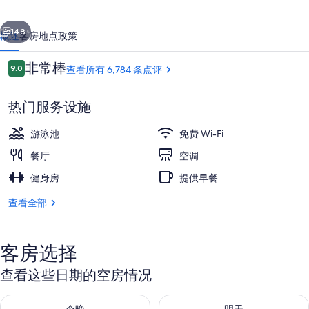
村
一个
下一个
〈两
148+
概述
客房
地点
政策
国
点
非常棒
站
9.0
查看所有 6,784 条点评
9.0/10
评
前
热门服务设施
塔
游泳池
免费 Wi-Fi
楼〉
餐厅
空调
的
健身房
提供早餐
照
季节性开放的室外游泳池
片
查看全部
库
客房选择
查看这些日期的空房情况
查看今晚的空房情况：8月 7 - 8月 8
查看明天的空房情况：8月 8 - 8