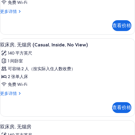
免费 Wi-Fi
床,
客
更多详情
无
房,
烟
1
查看价格
张
房
大
(High
床,
双床房, 无烟房 (Casual, Inside, 
显
Floor)
46
无
双床房, 无烟房 (Casual, Inside, No View)
示
烟
的
140 平方英尺
房
双
所
(High
1 间卧室
床
Floor)
有
可容纳 2 人（按实际入住人数收费）
更
房,
照
多
2 张单人床
无
片
信
免费 Wi-Fi
息
烟
双
更多详情
房
床
(Casual,
房,
查看价格
无
Inside,
烟
No
房
双床房, 无烟房 | 办公桌、笔记本电脑工
显
View)
46
(Casual,
双床房, 无烟房
示
Inside,
的