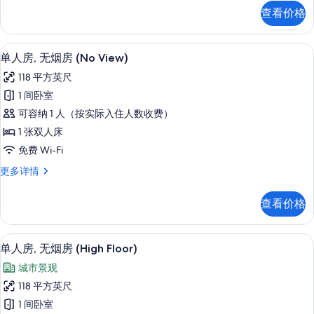
的
房,
查看价格
无
所
烟
有
房
办公桌、笔记本电脑工作区、免费 WiF
显
46
更
单人房, 无烟房 (No View)
照
示
多
片
118 平方英尺
信
单
息
1 间卧室
人
可容纳 1 人（按实际入住人数收费）
房,
1 张双人床
无
免费 Wi-Fi
烟
单
更多详情
房
人
(No
房,
查看价格
无
View)
烟
的
房
办公桌、笔记本电脑工作区、免费 WiF
显
所
46
(No
单人房, 无烟房 (High Floor)
示
View)
有
城市景观
更
单
照
多
118 平方英尺
人
信
片
1 间卧室
息