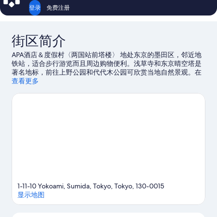
评
评
登录
免费注册
街区简介
APA酒店＆度假村〈两国站前塔楼〉 地处东京的墨田区，邻近地
铁站，适合步行游览而且周边购物便利。浅草寺和东京晴空塔是
著名地标，前往上野公园和代代木公园可欣赏当地自然景观。在
两国国技馆参加一场活动或游戏，腾出时间，参观不容错过的热
查看更多
门景点新宿御苑。酒店因其适合观光而深受住客的喜爱。此外，
这里还有便利的公共交通：步行前往两国站只需 5 分钟，前往藏
前站 (浅草)只需 13 分钟。
访问我们的东京旅行指南
1-11-10 Yokoami, Sumida, Tokyo, Tokyo, 130-0015
显示地图