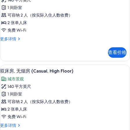
140 平方英尺
No
双
所
View)
1 间卧室
床
有
更
可容纳 2 人（按实际入住人数收费）
多
房,
照
信
2 张单人床
无
片
息
免费 Wi-Fi
烟
双
更多详情
房
床
的
房,
查看价格
无
所
烟
有
房
办公桌、笔记本电脑工作区、免费 WiF
显
46
更
双床房, 无烟房 (Casual, High Floor)
照
示
多
片
城市景观
信
双
息
140 平方英尺
床
1 间卧室
房,
可容纳 2 人（按实际入住人数收费）
无
2 张单人床
烟
免费 Wi-Fi
房
双
更多详情
(Casual,