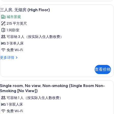
Floor)
房,
三人房, 无烟房 (High Floor) | 
显
的
44
转
三人房, 无烟房 (High Floor)
示
角
所
城市景观
(High
三
有
Floor)
215 平方英尺
人
更
照
1 间卧室
多
房,
片
信
可容纳 3 人（按实际入住人数收费）
无
息
3 张单人床
烟
免费 Wi-Fi
房
三
更多详情
(High
人
Floor)
房,
查看价格
无
的
烟
所
房
办公桌、笔记本电脑工作区、免费 WiF
显
有
7
(High
Single room, No view, Non-smoking (Single Room Non-
示
Floor)
Smoking [No View])
照
更
Single
片
可容纳 1 人（按实际入住人数收费）
多
room,
信
1 张双人床
No
息
免费 Wi-Fi
view,