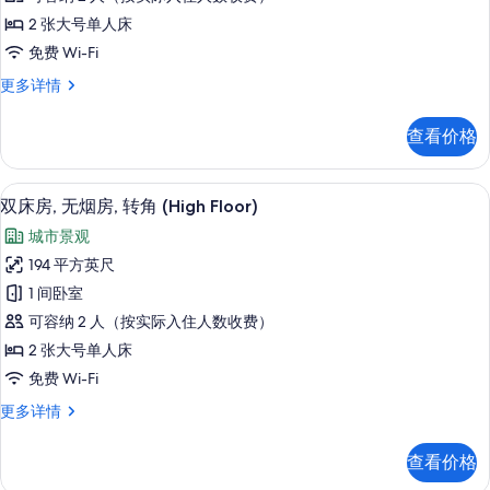
多
房,
片
信
2 张大号单人床
无
息
免费 Wi-Fi
烟
双
更多详情
房,
床
转
房,
查看价格
无
角
烟
的
房,
双床房, 无烟房, 转角 (High Floor
显
44
转
双床房, 无烟房, 转角 (High Floor)
所
示
角
有
城市景观
更
双
多
照
194 平方英尺
床
信
片
1 间卧室
息
房,
可容纳 2 人（按实际入住人数收费）
无
2 张大号单人床
烟
免费 Wi-Fi
房,
双
更多详情
转
床
角
房,
查看价格
无
(High
烟