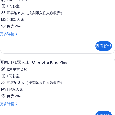
四
1 间卧室
人
可容纳 5 人（按实际入住人数收费）
房
2 张双人床
(All
免费 Wi-Fi
Together)
四
更多详情
的
人
所
房
查看价格
(All
有
Together)
照
更
开间, 1 张双人床 (One of a Kin
显
片
5
多
开间, 1 张双人床 (One of a Kind Plus)
示
信
129 平方英尺
息
开
1 间卧室
间,
可容纳 3 人（按实际入住人数收费）
1
1 张双人床
张
免费 Wi-Fi
双
开
更多详情
人
间,
床
1