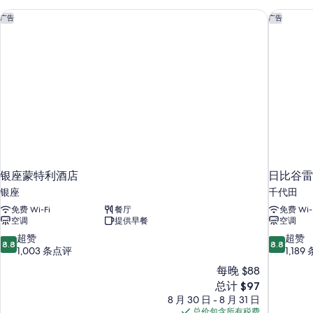
的
of
a
银座蒙特利酒店
日比谷雷
所
广告
广告
Kind)
有
更
多
照
信
片
息
银座蒙特利酒店
日比谷雷
银座
千代田
免费 Wi-Fi
餐厅
免费 Wi-
空调
提供早餐
空调
8.8
8.8
超赞
超赞
8.8
8.8
分，
分，
1,003 条点评
1,18
总
总
每晚 $88
分
分
新
总计 $97
10，
10，
价
8 月 30 日 - 8 月 31 日
超
超
格
总价包含所有税费