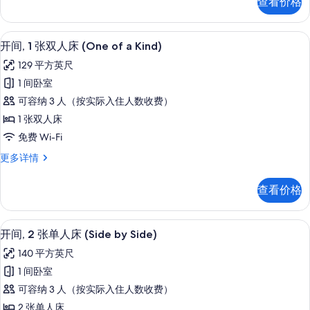
查看价格
张
(One
双
of
人
开间, 1 张双人床 (One of a Ki
显
a
6
床
开间, 1 张双人床 (One of a Kind)
示
Kind
(One
129 平方英尺
of
Plus)
开
a
1 间卧室
的
间,
Kind
可容纳 3 人（按实际入住人数收费）
Plus)
所
1
更
1 张双人床
有
张
多
免费 Wi-Fi
照
信
双
息
开
更多详情
片
人
间,
床
1
查看价格
张
(One
双
of
人
开间, 2 张单人床 (Side by Sid
显
a
7
床
开间, 2 张单人床 (Side by Side)
示
Kind)
(One
140 平方英尺
of
的
开
a
1 间卧室
所
间,
Kind)
可容纳 3 人（按实际入住人数收费）
更
有
2
多
2 张单人床