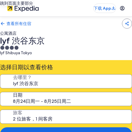
跳到页面主要部分
下载 App
查看所有住宿
公寓酒店
lyf 渋谷东京
4.0
lyf Shibuya Tokyo
星
住
选择日期以查看价格
宿
去哪里？
日期
旅客