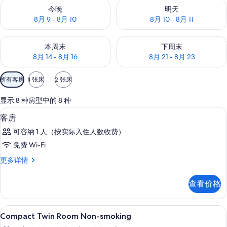
查看今晚的空房情况：8月 9 - 8月 10
查看明天的空房情况：8月 10 - 8
今晚
明天
8月 9 - 8月 10
8月 10 - 8月 11
查看本周末的空房情况：8月 14 - 8月 16
查看下周末的空房情况：8月 21 -
本周末
下周末
8月 14 - 8月 16
8月 21 - 8月 23
可
所有客房
1 张床
2 张床
用
的
显示 8 种房型中的 8 种
客
羽绒被、客房内保险箱、办公桌、笔记
显
1
客房
房
示
筛
可容纳 1 人（按实际入住人数收费）
客
选
免费 Wi-Fi
房
条
客
更多详情
的
件
房
所
更
查看价格
多
有
信
照
息
羽绒被、客房内保险箱、办公桌、笔记
显
1
Compact Twin Room Non-smoking
片
示