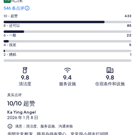
546 条点评
10
10 - 超赞
433
分
8
8 - 还可以
85
-
分
超
6
6 - 一般
22
-
分
赞。
还
4
4 - 很差
5
-
433
分
可
一
2
条
2 - 糟糕
1
-
以。
分
般。
好
很
85
-
22
评，
差。
条
糟
条
共
9.8
9.4
9.8
5
好
糕。
好
有
条
清洁度
服务设施
住宿条件和设施
评，
1
评，
546
好
共
点
条
共
条
真实点评
评，
有
好
有
点
评
10/10 超赞
共
546
评，
546
评
有
条
Ka Ying Angel
共
条
546
点
2026 年 1 月 8 日
有
点
条
评
546
满意：清洁度、服务设施、沟通体验
评
点
条
房間非常整潔，職員亦很有愛心，常常跟小朋友打招呼。