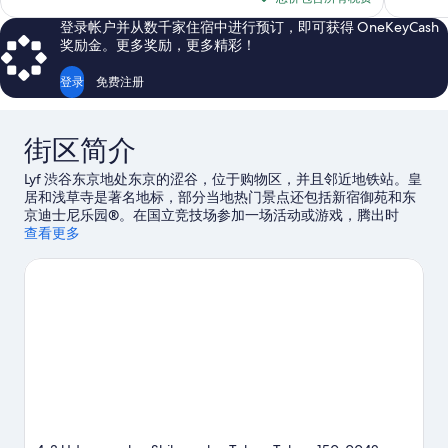
赞，
赞，
$97
1,003
1,189
登录帐户并从数千家住宿中进行预订，即可获得 OneKeyCash
条
条
奖励金。更多奖励，更多精彩！
点
点
评
评
登录
免费注册
街区简介
Lyf 渋谷东京地处东京的涩谷，位于购物区，并且邻近地铁站。皇
居和浅草寺是著名地标，部分当地热门景点还包括新宿御苑和东
京迪士尼乐园®。在国立竞技场参加一场活动或游戏，腾出时
间，参观不容错过的热门景点东京迪士尼度假区®。
查看更多
访问我们的
东京旅行指南
查看东京的更多公寓酒店