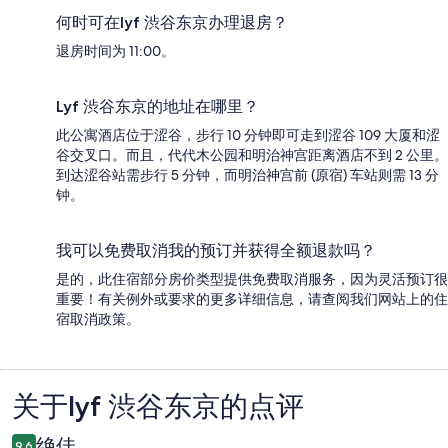
何时可在lyf 渋谷东京办理退房？
退房时间为 11:00。
Lyf 渋谷东京的地址在哪里？
此公寓酒店位于涩谷，步行 10 分钟即可走到涩谷 109 大厦和涩
谷交叉口。而且，代代木公园和明治神宫距离酒店不到 2 公里。
到达涩谷站需步行 5 分钟，而明治神宫前 (原宿) 车站则需 13 分
钟。
我可以免费取消我的预订并获得全额退款吗？
是的，此住宿部分房价类型提供免费取消服务，因为灵活预订很
重要！有关例外或要求的更多详细信息，请查阅我们网站上的住
宿取消政策。
关于lyf 渋谷东京的点评
点
评
绝佳
9.6