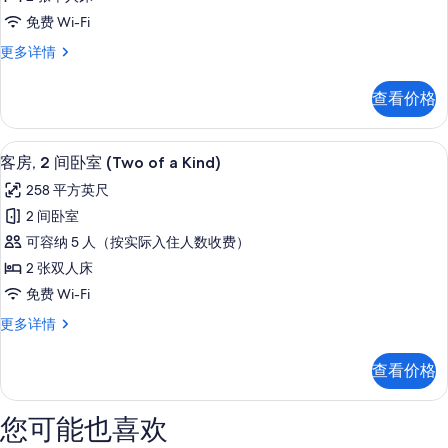
张
照
信
免费 Wi-Fi
息
单
片
开
更多详情
人
间,
床
2
查看价格
张
(Side
单
by
人
客房, 2 间卧室 (Two of a Kin
显
Side)
9
床
客房, 2 间卧室 (Two of a Kind)
示
(Side
的
258 平方英尺
by
客
所
Side)
2 间卧室
房,
有
更
可容纳 5 人（按实际入住人数收费）
多
2
照
信
2 张双人床
间
片
息
免费 Wi-Fi
卧
客
更多详情
室
房,
(Two
2
查看价格
of
间
卧
a
室
您可能也喜欢
Kind)
(Two