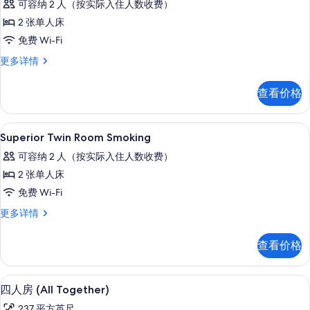
可容纳 2 人（按实际入住人数收费）
Compact
2 张单人床
Twin
免费 Wi-Fi
Room
Non-
Compact
更多详情
Twin
smoking
Room
的
查看价格
Non-
所
smoking
更
有
羽绒被、客房内保险箱、办公桌、笔记
显
1
多
Superior Twin Room Smoking
照
示
信
可容纳 2 人（按实际入住人数收费）
息
片
Superior
2 张单人床
Twin
免费 Wi-Fi
Room
Smoking
Superior
更多详情
Twin
的
Room
查看价格
所
Smoking
更
有
多
四人房 (All Together) | 羽
显
照
7
信
四人房 (All Together)
示
息
片
237 平方英尺