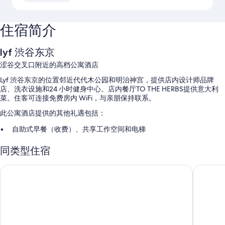
住宿简介
lyf 渋谷东京
涩谷交叉口附近的高档公寓酒店
Lyf 渋谷东京的位置邻近代代木公园和明治神宫，提供店内设计师品牌
店、洗衣设施和24 小时健身中心。店内餐厅TO THE HERBS提供意大利
菜。住客可连接免费房内 WiFi，与亲朋保持联系。
此公寓酒店提供的其他礼遇包括：
自助式早餐（收费）、共享工作空间和电梯
行李储存室、会议室和大堂电视
同类型住宿
无烟场所、多语言服务和24 小时前台服务
渋谷东急卓越酒店
东急 ST
客房特色
所有 200 间客房均提供笔记本电脑工作区和空调等舒适设施/服务，以及
免费 WiFi和办公椅等设施/服务。
其他的设施/服务还包括：