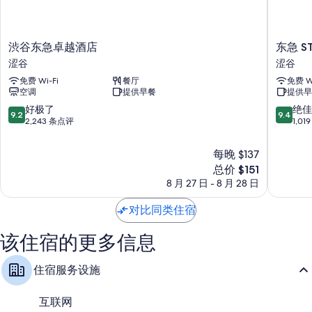
LED 灯泡和环保清洁产品
浴室配备环保洗浴用品和坐浴盆
50-英寸智能电视，带数码频道
渋
东
渋谷东急卓越酒店
东急 S
谷
急
暖气、每日客房清洁服务和书桌
涩谷
涩谷
东
STAY
免费 Wi-Fi
餐厅
免费 Wi
急
涩
空调
提供早餐
提供早
卓
谷
越
涩
9.2
9.4
好极了
绝佳
9.2
9.4
酒
谷
分，
分，
2,243 条点评
1,0
店
总
总
涩
分
分
每晚 $137
谷
10，
10，
新
总价 $151
好
绝
价
8 月 27 日 - 8 月 28 日
极
佳，
格
了，
1,019
$151
2,243
条
对比同类住宿
条
点
点
评
该住宿的更多信息
评
住宿服务设施
互联网