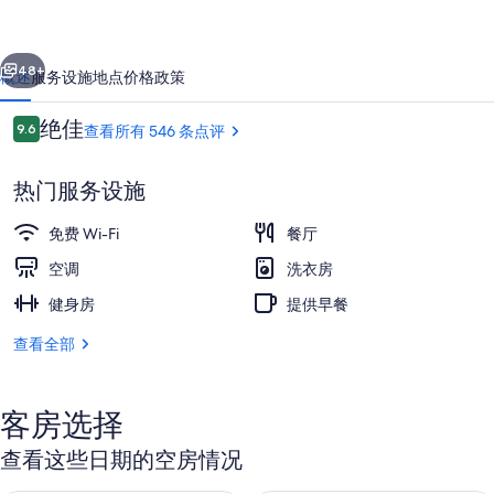
照
一个
下一个
片
48+
概述
服务设施
地点
价格
政策
库
点
绝佳
9.6
查看所有 546 条点评
9.6/10
评
热门服务设施
免费 Wi-Fi
餐厅
空调
洗衣房
健身房
提供早餐
住宿入口
查看全部
客房选择
查看这些日期的空房情况