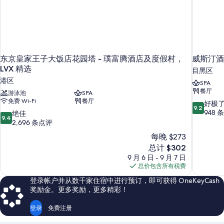
东京皇家王子大饭店花园塔 - 璞富腾酒店及度假村，
威斯汀酒
LVX 精选
目黑区
港区
SPA
餐厅
游泳池
SPA
免费 Wi-Fi
餐厅
9.2
好极
9.2
分，
948 
9.4
绝佳
9.4
总
分，
2,696 条点评
分
总
每晚 $273
10，
分
新
总计 $302
好
10，
价
极
9 月 6 日 - 9 月 7 日
绝
格
了，
总价包含所有税费
佳，
$302
948
2,696
登录帐户并从数千家住宿中进行预订，即可获得 OneKeyCash
条
条
奖励金。更多奖励，更多精彩！
点
点
评
评
登录
免费注册