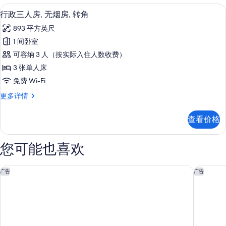
床,
张
行政三人房, 无烟房, 转角 | 迷你吧
显
11
特
无
行政三人房, 无烟房, 转角
示
大
烟
893 平方英尺
床,
行
房
无
1 间卧室
政
烟
(Yuri)
可容纳 3 人（按实际入住人数收费）
房
三
的
(Yuri)
3 张单人床
人
更
所
免费 Wi-Fi
多
房,
有
信
行
更多详情
无
息
照
政
烟
三
片
查看价格
人
房,
房,
转
无
您可能也喜欢
烟
角
房,
的
转
东京皇家王子大饭店花园塔 - 璞富腾酒店及度假村，LVX 精选
威斯汀酒
广告
广告
角
所
更
有
多
信
照
息
片