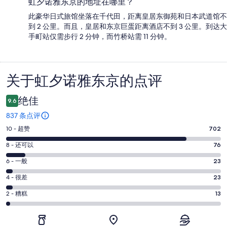
虹夕诺雅东京的地址在哪里？
此豪华日式旅馆坐落在千代田，距离皇居东御苑和日本武道馆不
到 2 公里。而且，皇居和东京巨蛋距离酒店不到 3 公里。到达大
手町站仅需步行 2 分钟，而竹桥站需 11 分钟。
关于虹夕诺雅东京的点评
点
评
绝佳
9.6
837 条点评
10
10 - 超赞
702
分
8
8 - 还可以
76
-
分
超
6
6 - 一般
23
-
分
赞。
还
4
4 - 很差
23
-
702
分
可
一
2
条
2 - 糟糕
13
-
以。
分
般。
好
很
76
-
23
评，
差。
条
糟