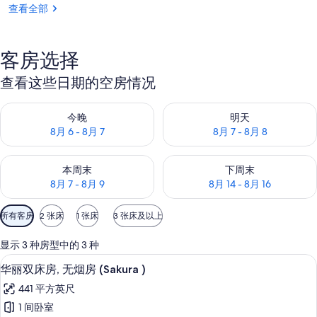
查看全部
客房选择
查看这些日期的空房情况
查看今晚的空房情况：8月 6 - 8月 7
查看明天的空房情况：8月 7 - 8
今晚
明天
8月 6 - 8月 7
8月 7 - 8月 8
查看本周末的空房情况：8月 7 - 8月 9
查看下周末的空房情况：8月 14 -
本周末
下周末
8月 7 - 8月 9
8月 14 - 8月 16
可
所有客房
2 张床
1 张床
3 张床及以上
用
的
显示 3 种房型中的 3 种
客
华丽双床房, 无烟房 (Sakura ) |
显
8
华丽双床房, 无烟房 (Sakura )
房
示
筛
441 平方英尺
华
选
1 间卧室