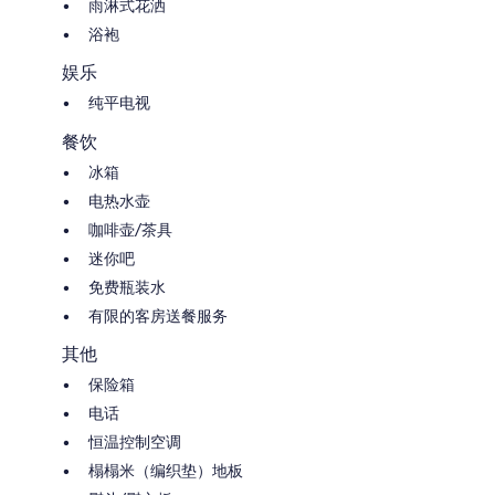
雨淋式花洒
浴袍
娱乐
纯平电视
餐饮
冰箱
电热水壶
咖啡壶/茶具
迷你吧
免费瓶装水
有限的客房送餐服务
其他
保险箱
电话
恒温控制空调
榻榻米（编织垫）地板