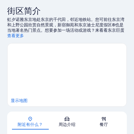
街区简介
虹夕诺雅东京地处东京的千代田，邻近地铁站。您可前往东京湾
和上野公园欣赏自然景观，新宿御苑和东京迪士尼度假区®也是
当地著名热门景点。想要参加一场活动或游戏？来看看东京巨蛋
或日本武道馆都有哪些好玩的。
查看更多
访问我们的东京旅行指南
显示地图
地图
附近有什么？
周边介绍
餐厅