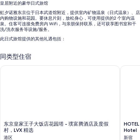
皇居附近的豪华日式旅馆
虹夕诺雅东京位于日本武道馆附近，提供室内矿物温泉（日式温泉）、店
内购物设施和花园。要休息片刻，放松身心，可使用提供的2 个室内温
泉。住客可连接免费房内 WiFi，与亲朋保持联系，还可获享图书室和干
洗/洗衣服务等设施/服务。
此日式旅馆提供的其他礼遇包括：
全套早餐（收费）、店内温泉和附近的室内游泳池使用服务
同类型住宿
附近的健身俱乐部使用服务、前台保险箱和24 小时前台服务
免费报纸、行李员/门卫服务和多语言服务
东京皇家王子大饭店花园塔 - 璞富腾酒店及度假村，LVX 精选
HOTEL 
在住客点评中，员工服务得到了一致好评。
客房特色
所有 84 间客房均配有空调和浴袍等舒适设施/服务，以及免费 WiFi和保
险箱等设施/服务。
其他的设施/服务还包括：
浴室配备大花洒淋浴喷头和泡澡浴缸
东
HOTEL
东京皇家王子大饭店花园塔 - 璞富腾酒店及度假
HOTEL
冰箱、电热水壶和客房清洁服务
京
GROOV
村，LVX 精选
Hotel
皇
SHINJ
港区
新宿
家
A