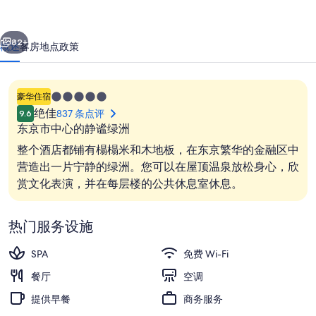
的
一个
下一个
照
82+
概述
客房
地点
政策
片
库
5.0
豪华住宿
星
绝佳
837 条点评
9.6
住
东京市中心的静谧绿洲
宿
整个酒店都铺有榻榻米和木地板，在东京繁华的金融区中
营造出一片宁静的绿洲。您可以在屋顶温泉放松身心，欣
赏文化表演，并在每层楼的公共休息室休息。
大堂酒廊
热门服务设施
SPA
免费 Wi-Fi
餐厅
空调
提供早餐
商务服务