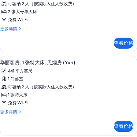
丽
条
可容纳 2 人（按实际入住人数收费）
双
件
2 张大号单人床
床
免费 Wi-Fi
房,
华
更多详情
无
丽
烟
双
查看价格
床
房
房,
(Sakura
无
华丽客房, 1 张特大床, 无烟房 (Yur
显
11
烟
)
华丽客房, 1 张特大床, 无烟房 (Yuri)
示
房
的
441 平方英尺
(Sakura
华
所
)
1 间卧室
丽
更
有
可容纳 2 人（按实际入住人数收费）
多
客
照
信
1 张特大床
房,
息
片
免费 Wi-Fi
1
华
更多详情
张
丽
特
客
查看价格
房,
大
1