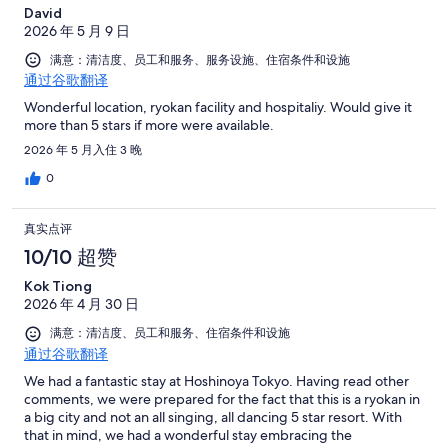
David
2026 年 5 月 9 日
满意：清洁度、员工和服务、服务设施、住宿条件和设施
通过谷歌翻译
Wonderful location, ryokan facility and hospitaliy. Would give it
more than 5 stars if more were available.
2026 年 5 月入住 3 晚
0
真实点评
10/10 超赞
Kok Tiong
2026 年 4 月 30 日
满意：清洁度、员工和服务、住宿条件和设施
通过谷歌翻译
We had a fantastic stay at Hoshinoya Tokyo. Having read other
comments, we were prepared for the fact that this is a ryokan in
a big city and not an all singing, all dancing 5 star resort. With
that in mind, we had a wonderful stay embracing the