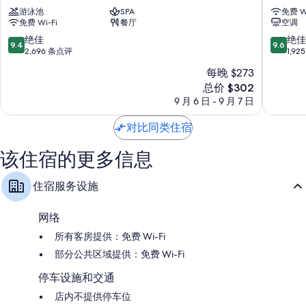
王
游泳池
SPA
PARKRO
免费 Wi
免费 Wi-Fi
餐厅
空调
子
Hotel
大
新
9.4
9.6
绝佳
绝佳
9.4
9.6
饭
宿
分，
分，
2,696 条点评
1,9
店
总
总
每晚 $273
花
分
分
园
新
总价 $302
10，
10，
塔
价
绝
绝
9 月 6 日 - 9 月 7 日
-
格
佳，
佳，
璞
$302
2,696
1,925
对比同类住宿
富
条
条
腾
点
点
该住宿的更多信息
酒
评
评
店
及
住宿服务设施
度
假
网络
村，
LVX
所有客房提供：免费 Wi-Fi
精
部分公共区域提供：免费 Wi-Fi
选
港
停车设施和交通
区
店内不提供停车位