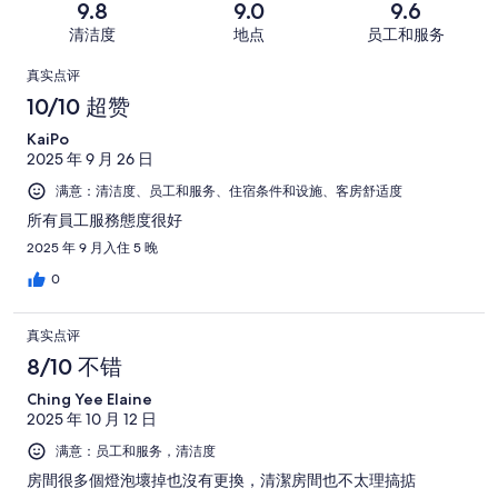
条
共
9.8
9.0
9.6
23
好
糕。
好
有
条
清洁度
地点
员工和服务
评，
13
评，
837
好
共
点
条
共
条
真实点评
评，
有
好
有
点
评
10/10 超赞
共
837
评，
837
评
有
条
KaiPo
共
条
837
点
2025 年 9 月 26 日
有
点
条
评
837
满意：清洁度、员工和服务、住宿条件和设施、客房舒适度
评
点
条
所有員工服務態度很好
评
点
2025 年 9 月入住 5 晚
评
0
真实点评
8/10 不错
Ching Yee Elaine
2025 年 10 月 12 日
满意：员工和服务，清洁度
房間很多個燈泡壞掉也沒有更換，清潔房間也不太理搞掂