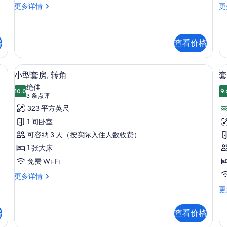
所
经
华
更多详情
更
典
丽
有
三
双
照
人
人
房
房
格
查看价格
片
更
或
多
双
| 客房景观
小型套房, 转角 | 客房景观
显
信
床
7
小型套房, 转角
套
息
房
示
绝佳
更
10.0
9.
10.0 分，满分 10 分
小
(3
3 条点评
多
信
条
型
323 平方英尺
房
息
点
套
1 间卧室
评)
房,
可容纳 3 人（按实际入住人数收费）
转
1 张大床
角
免费 Wi-Fi
的
小
更多详情
型
所
套
更
套
房
有
房,
运
转
格
查看价格
照
河
角
景