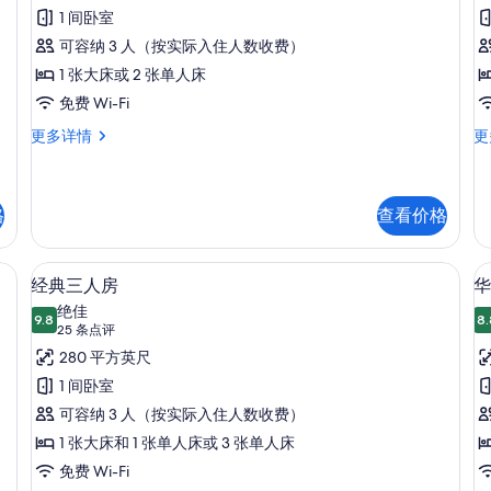
点
信
信
双
1 间卧室
息
息
评)
人
可容纳 3 人（按实际入住人数收费）
房
房
1 张大床或 2 张单人床
或
免费 Wi-Fi
双
全
蜜
更多详情
更
景
月
床
双
套
房,
人
房
房
按
格
查看价格
露
或
摩
台
双
浴
 | 羽绒被、迷你吧、客房内保险箱、办公桌
经典三人房 | 羽绒被、迷你吧、客房
显
(Jacuzzi)
床
缸
4
经典三人房
华
房,
更
的
示
绝佳
露
多
9.8
8.
所
9.8 分，满分 10 分
经
(25
25 条点评
台
信
(Jacuzzi)
息
条
有
典
280 平方英尺
更
点
照
三
1 间卧室
多
评)
信
片
人
可容纳 3 人（按实际入住人数收费）
息
房
1 张大床和 1 张单人床或 3 张单人床
的
免费 Wi-Fi