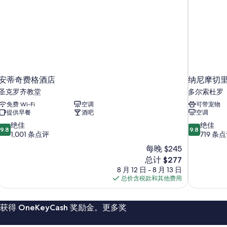
安蒂奇费格酒店
纳尼摩切
圣克罗齐教堂
多尔索杜罗
免费 Wi-Fi
空调
可带宠物
提供早餐
酒吧
空调
9.8
9.8
绝佳
绝佳
9.8
9.8
分，
分，
1,001 条点评
719 条
总
总
每晚 $245
分
分
新
总计 $277
10，
10，
价
8 月 12 日 - 8 月 13 日
绝
绝
格
总价含税款和其他费用
佳，
佳，
$277
1,001
719
条
条
点
点
 OneKeyCash 奖励金。更多奖
评
评