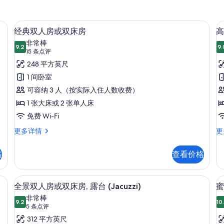
、迷你吧、客房内保险箱、办公桌
经典双人房或双床房 | 羽绒被、迷你
显
6
经典双人房或双床房
高
示
非常棒
9.2
9.
9.2 分，满分 10 分
经
(15
15 条点评
条
典
248 平方英尺
点
双
1 间卧室
评)
人
可容纳 3 人（按实际入住人数收费）
房
1 张大床或 2 张单人床
或
免费 Wi-Fi
双
经
高
更多详情
更
典
级
床
双
双
格
查看价格
房
人
人
房
房
的
或
或
 | 羽绒被、迷你吧、客房内保险箱、办公桌
全景双人房或双床房, 露台 (Jacuzzi
显
所
5
双
双
全景双人房或双床房, 露台 (Jacuzzi)
蜜
示
床
床
有
非常棒
房
9.2
房
10
9.2 分，满分 10 分
全
(5
照
5 条点评
更
更
条
景
312 平方英尺
片
多
多