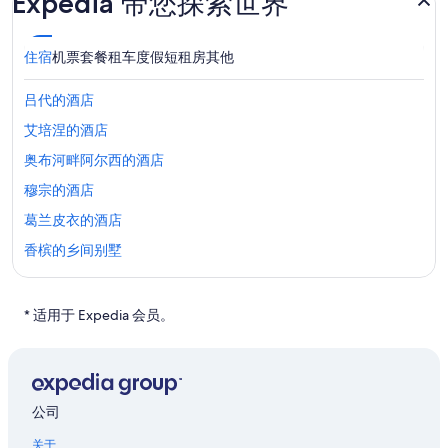
Expedia 带您探索世界
住宿
机票
套餐
租车
度假短租房
其他
吕代的酒店
艾培涅的酒店
奥布河畔阿尔西的酒店
穆宗的酒店
葛兰皮衣的酒店
香槟的乡间别墅
香槟的酒店
香槟的私人度假屋
* 适用于 Expedia 会员。
兰斯的城堡
位于兰斯的Hilton Hotels
西耶里的酒店
公司
马恩河畔沙蒂隆的酒店
关于