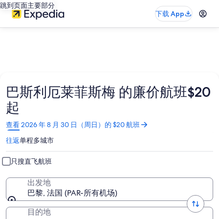
跳到页面主要部分
下载 App
巴斯利厄莱菲斯梅 的廉价航班$20
起
在
查看 2026 年 8 月 30 日（周日）的 $20 航班
新
往返
单程
多城市
窗
口
中
只搜直飞航班
打
开
出发地
巴黎, 法国 (PAR-所有机场)
目的地