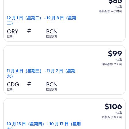
$85
时
往
往返
前
返,
最新报价 6 小时前
最
12 月 1 日（星期二） - 12 月 8 日（星期
二）
新
报
ORY
BCN
价
巴黎
巴塞罗那
6
选择伏林航空航班，11 月 4 日（星期三）从巴黎前往巴塞罗那，1
小
$99
$99
时
往
往返
前
返,
最新报价 2 天前
最
11 月 4 日（星期三） - 11 月 7 日（星期
六）
新
报
CDG
BCN
价
巴黎
巴塞罗那
2
选择易捷航空航班，10 月 15 日（星期四）从巴黎前往威尼斯，10
天
$106
$106
前
往
往返
返,
最新报价 3 天前
最
10 月 15 日（星期四） - 10 月 17 日（星期