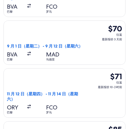
报
BVA
FCO
价
巴黎
罗马
2
选择瑞安航空航班，9 月 1 日（星期二）从巴黎前往马德里，9 月
小
$70
$70
时
往
往返
前
返,
最新报价 3 天前
最
9 月 1 日（星期二） - 9 月 12 日（星期六）
新
BVA
MAD
报
巴黎
马德里
价
3
选择Wizz Air Malta航班，11 月 12 日（星期四）从巴黎前往
$71
$71
天
往
前
往返
返,
最新报价 10 小时前
最
11 月 12 日（星期四） - 11 月 14 日（星期
六）
新
报
ORY
FCO
价
巴黎
罗马
10
选择伏林航空航班，12 月 1 日（星期二）从巴黎前往巴塞罗那，1
小
$85