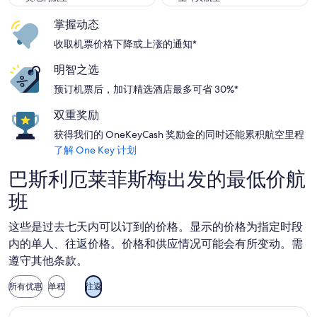
掌握动态
收取机票价格下降或上涨的通知*
明智之选
预订机票后，加订精选酒店最多可省 30%*
双重奖励
获得我们的 OneKeyCash 奖励金的同时还能累积航空里程
了解 One Key 计划
巴斯利厄莱菲斯梅出发的最低价航
班
这些是过去七天内可以订到的价格。显示的价格为指定时段
内的单人、往返价格。价格和供应情况可能会有所变动。需
遵守其他条款。
所有优惠
单程
往返
选择瑞安航空航班，9 月 1 日（星期二）从巴黎前往特里维索，9 