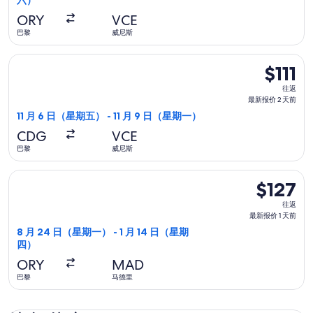
六）
新
报
ORY
VCE
价
巴黎
威尼斯
3
选择易捷航空航班，11 月 6 日（星期五）从巴黎前往威尼斯，11 
天
$111
$111
前
往
往返
返,
最新报价 2 天前
最
11 月 6 日（星期五） - 11 月 9 日（星期一）
新
CDG
VCE
报
巴黎
威尼斯
价
2
选择西班牙国家航空航班，8 月 24 日（星期一）从巴黎前往马德里
$127
$127
天
往
前
往返
返,
最新报价 1 天前
最
8 月 24 日（星期一） - 1 月 14 日（星期
四）
新
报
ORY
MAD
价
巴黎
马德里
1
天