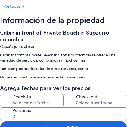
Ver todos
Información de la propiedad
Cabin in front of Private Beach in Sapzurro
colombia
Cabaña junto al mar
Cabin in front of Private Beach in Sapzurro colombia te ofrece una
variedad de servicios, como jardín y muchos más.
También podrás disfrutar de otros servicios, como:
No se permite fumar en la propiedad y asadores
Características de la habitación
Agrega fechas para ver los precios
Todas las habitaciones de Cabin in front of Private Beach in Sapzurro
Check-in
Check-out
colombia cuentan con amenidades, como comedor.
Otros servicios que también encontrarás son:
Personas
2 baño con regaderas y jabón
Cocinas, cocinetas y refrigeradores