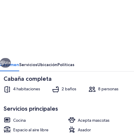
de
fotos
de
Cabin
in
front
of
erior
Siguiente
Private
21+
Resumen
Servicios
Ubicación
Políticas
Beach
Cabaña completa
in
Sapzurro
4 habitaciones
2 baños
8 personas
colombia
Servicios principales
Cocina
Acepta mascotas
Terraza o patio
Espacio al aire libre
Asador