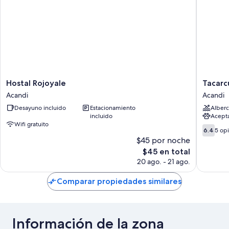
Hostal
Tacarcu
Hostal Rojoyale
Tacarc
Rojoyale
Lodge
Acandi
Acandi
Acandi
Acandi
Desayuno incluido
Estacionamiento
Alberc
incluido
Acept
Wifi gratuito
6.4
6.4
5 op
de
$45 por noche
10,
El
$45 en total
5
precio
20 ago. - 21 ago.
opinion
actual
es
Comparar propiedades similares
de
$45
Información de la zona