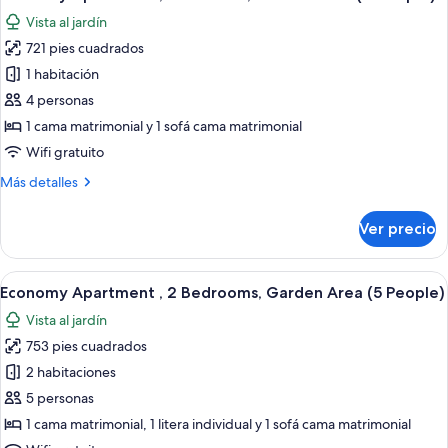
todas
bedroom,
Vista al jardín
garden
las
side
721 pies cuadrados
fotos
(3
de
1 habitación
People)
Economy
4 personas
Apartment
1 cama matrimonial y 1 sofá cama matrimonial
,
Wifi gratuito
1
Más
Más detalles
Bedroom,
detalles
Garden
sobre
Ver precio
Area
Economy
Apartment
(4
,
Abrir
Un dormitorio con cama, mesitas de n
People)
7
1
Economy Apartment , 2 Bedrooms, Garden Area (5 People)
todas
Bedroom,
Vista al jardín
Garden
las
Area
753 pies cuadrados
fotos
(4
de
2 habitaciones
People)
Economy
5 personas
Apartment
1 cama matrimonial, 1 litera individual y 1 sofá cama matrimonial
,