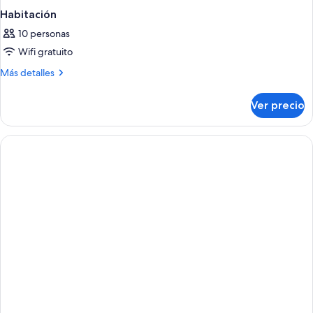
Habitación
10 personas
Wifi gratuito
Más
Más detalles
detalles
sobre
Ver precio
Habitación