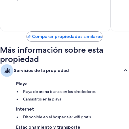
Televisiones de plasma con canales vía satélite
10,
Muy
Balcones o patios amueblados, áreas de comedor independiente y
Excelente,
bueno,
congeladores o refrigeradores con congelador
49
248
opiniones
opinion
Comparar propiedades similares
Más información sobre esta
propiedad
Servicios de la propiedad
Playa
Playa de arena blanca en los alrededores
Camastros en la playa
Internet
Disponible en el hospedaje: wifi gratis
Estacionamiento y transporte