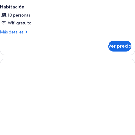
Habitación
10 personas
Wifi gratuito
Más
Más detalles
detalles
sobre
Ver precio
Habitación