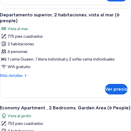
superior,
people)
2
Abrir
Un dormitorio con cama, una mesita de
12
habitaciones,
Departamento superior, 2 habitaciones, vista al mar (6
todas
vista
people)
al
las
Vista al mar
mar
fotos
(5
775 pies cuadrados
de
people)
2 habitaciones
Departamento
superior,
6 personas
2
1 cama Queen, 1 litera individual y 2 sofás cama individuales
habitaciones,
Wifi gratuito
vista
Más
Más detalles
al
detalles
mar
sobre
Ver precio
Departamento
(6
superior,
people)
2
Abrir
Un dormitorio con cama, mesitas de n
7
habitaciones,
Economy Apartment , 2 Bedrooms, Garden Area (6 People)
todas
vista
Vista al jardín
al
las
mar
753 pies cuadrados
fotos
(6