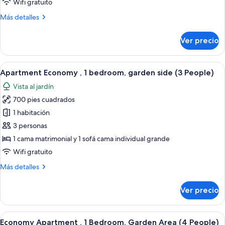
Wifi gratuito
1
Más
Más detalles
bedroom,
detalles
garden
sobre
Ver precio
side
Apartment
Economy
(2
,
Abrir
Un dormitorio con cama, mesitas de n
People)
6
1
Apartment Economy , 1 bedroom, garden side (3 People)
todas
bedroom,
Vista al jardín
garden
las
side
700 pies cuadrados
fotos
(2
de
1 habitación
People)
Apartment
3 personas
Economy
1 cama matrimonial y 1 sofá cama individual grande
,
Wifi gratuito
1
Más
Más detalles
bedroom,
detalles
garden
sobre
Ver precio
side
Apartment
Economy
(3
,
Abrir
Un dormitorio con cama, mesitas de n
People)
6
1
Economy Apartment , 1 Bedroom, Garden Area (4 People)