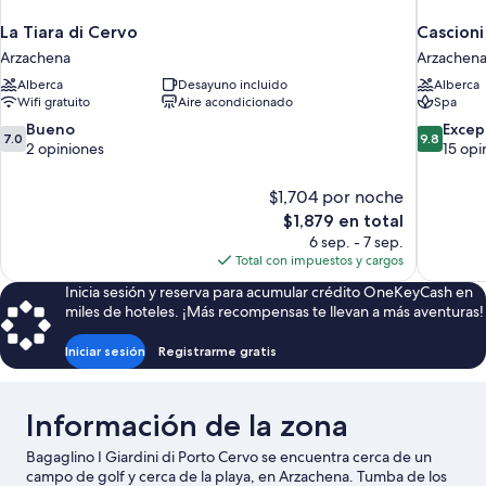
La Tiara di Cervo
Arzachena
Arzachen
Alberca
Desayuno incluido
Alberca
Wifi gratuito
Aire acondicionado
Spa
7.0
9.8
Bueno
Excep
7.0
9.8
de
de
2 opiniones
15 opi
10,
10,
Bueno,
Excepcion
$1,704 por noche
2
15
El
$1,879 en total
opiniones
opiniones
precio
6 sep. - 7 sep.
actual
Total con impuestos y cargos
es
Inicia sesión y reserva para acumular crédito OneKeyCash en
de
miles de hoteles. ¡Más recompensas te llevan a más aventuras!
$1,879
Iniciar sesión
Registrarme gratis
Información de la zona
Bagaglino I Giardini di Porto Cervo se encuentra cerca de un
campo de golf y cerca de la playa, en Arzachena. Tumba de los