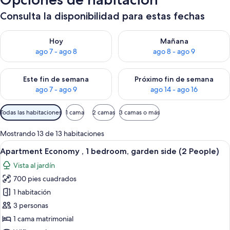
Consulta la disponibilidad para estas fechas
Consulta la disponibilidad para hoy ago 7 - ago 8
Consulta la disponibilidad pa
Hoy
Mañana
ago 7 - ago 8
ago 8 - ago 9
Consulta la disponibilidad para este fin de semana ago 7 - ag
Consulta la disponibilidad par
Este fin de semana
Próximo fin de semana
ago 7 - ago 9
ago 14 - ago 16
Filtros
Todas las habitaciones
1 cama
2 camas
3 camas o más
disponibles
para
Mostrando 13 de 13 habitaciones
las
Abrir
Un dormitorio con cama, mesitas de n
6
Apartment Economy , 1 bedroom, garden side (2 People)
habitaciones
todas
Vista al jardín
las
700 pies cuadrados
fotos
de
1 habitación
Apartment
3 personas
Economy
1 cama matrimonial
,