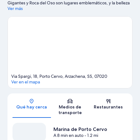
Gigantes y Roca del Oso son lugares emblemáticos, y la belleza
natural del área puede apreciarse en Playa Capriccioli y Playa
Ver más
Spalmatore. ¿Viajas con niños? No te pierdas Parque acuático
Aquadream. En la zona, puedes practicar actividades como
buceo y snorkel, o disfrutar del aire libre mientras haces paseos
a pie o ciclismo en senderos y paseos a caballo.
Visita nuestra
guía de Arzachena
Ver más residencias en Arzachena
Via Spargi, 18, Porto Cervo, Arzachena, SS, 07020
Ver en el mapa
Sección del mapa
Qué hay cerca
Medios de
Restaurantes
transporte
Marina de Porto Cervo
A 8 min en auto
- 1.2 mi