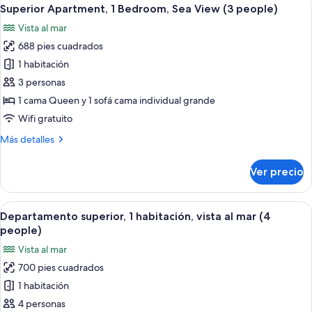
Abrir
11
habitación,
Superior Apartment, 1 Bedroom, Sea View (3 people)
todas
vista
Vista al mar
al
las
mar
688 pies cuadrados
fotos
(2
de
1 habitación
people)
Superior
3 personas
Apartment,
1 cama Queen y 1 sofá cama individual grande
1
Wifi gratuito
Bedroom,
Más
Más detalles
Sea
detalles
View
sobre
Ver precio
(3
Superior
Apartment,
people)
1
Abrir
Un dormitorio con cama, una mesita de
11
Bedroom,
Departamento superior, 1 habitación, vista al mar (4
todas
Sea
people)
View
las
Vista al mar
(3
fotos
people)
700 pies cuadrados
de
1 habitación
Departamento
superior,
4 personas