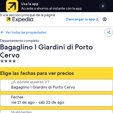
Usa la app
Accede a ahorros al instante con la app
Ir a la sección principal de la página
Descargar la app
Ver todas las propiedades
Departamento completo
Bagaglino I Giardini di Porto
Cervo
Propiedad
de
4.0
Elige las fechas para ver precios
estrellas
¿A dónde quieres ir?
Fechas
Huéspedes