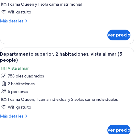
1
1 cama Queen y 1 sofá cama matrimonial
habitación,
Wifi gratuito
vista
Más
Más detalles
al
detalles
mar
sobre
Ver precio
Departamento
(4
superior,
people)
1
Abrir
Un dormitorio con cama, una mesita de
11
habitación,
Departamento superior, 2 habitaciones, vista al mar (5
todas
vista
people)
al
las
Vista al mar
mar
fotos
(4
753 pies cuadrados
de
people)
2 habitaciones
Departamento
superior,
5 personas
2
1 cama Queen, 1 cama individual y 2 sofás cama individuales
habitaciones,
Wifi gratuito
vista
Más
Más detalles
al
detalles
mar
sobre
Ver precio
Departamento
(5