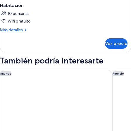
Habitación
10 personas
Wifi gratuito
Más
Más detalles
detalles
sobre
Ver precio
Habitación
También podría interesarte
La Tiara di Cervo
Cascioni 
Anuncio
Anuncio