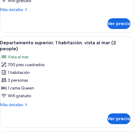
Wifi gratuito
2
Más
Más detalles
Bedrooms,
detalles
Garden
sobre
Ver precio
Area
Economy
Apartment
(5
,
Abrir
Un dormitorio con cama, una mesita de
People)
10
2
Departamento superior, 1 habitación, vista al mar (2
todas
Bedrooms,
people)
Garden
las
Vista al mar
Area
fotos
(5
700 pies cuadrados
de
People)
1 habitación
Departamento
superior,
3 personas
1
1 cama Queen
habitación,
Wifi gratuito
vista
Más
Más detalles
al
detalles
mar
sobre
Ver precio
Departamento
(2
superior,
people)
1
Un dormitorio con cama, una mesita de