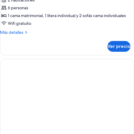
de
2 habitaciones
people)
Economy
6 personas
Apartment
1 cama matrimonial, 1 litera individual y 2 sofás cama individuales
,
Wifi gratuito
2
Más
Más detalles
Bedrooms,
detalles
Garden
sobre
Ver precio
Area
Economy
Apartment
(6
,
People)
2
Bedrooms,
Garden
Area
(6
People)