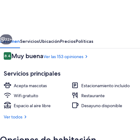
Bagaglino
I
Giardini
di
erior
Siguiente
Porto
32+
Resumen
Servicios
Ubicación
Precios
Políticas
Cervo
Opiniones
Muy buena
8.4
Ver las 153 opiniones
8.4 de 10,
Servicios principales
Acepta mascotas
Estacionamiento incluido
Wifi gratuito
Restaurante
Espacio al aire libre
Desayuno disponible
Vista desde la propiedad
Ver todos
Opciones de habitación