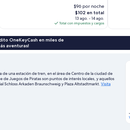
Magnífico,
Muy
$96 por noche
232
bueno,
El
$102 en total
opiniones
750
precio
13 ago. - 14 ago.
opiniones
actual
Total con impuestos y cargos
es
de
$102
rédito OneKeyCash en miles de
ás aventuras!
 de una estación de tren, en el área de Centro de la ciudad de
de Juegos de Piratas son puntos de interés locales, y aquellos
al Schloss Arkaden Braunschweig y Plaza Altstadtmarkt.
Visita