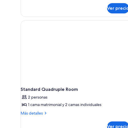
sobre
Ver preci
Habitación
cuádruple
estándar
Standard Quadruple Room
2 personas
1 cama matrimonial y 2 camas individuales
Más
Más detalles
detalles
sobre
Ver preci