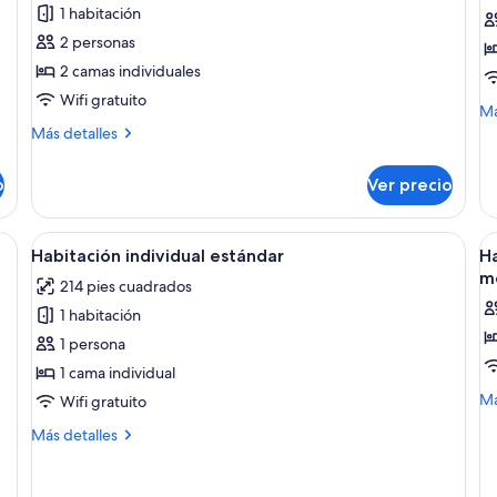
Habitación
H
1 habitación
estándar
tr
2 personas
con
e
2 camas individuales
1
Wifi gratuito
cama
M
Má
matrimonial
de
Más
Más detalles
so
detalles
o
Ha
sobre
2
o
Ver precio
tri
Habitación
individuales
es
estándar
con
Abrir
Servicios de la habitación
A
6
1
Habitación individual estándar
Ha
todas
t
cama
mo
214 pies cuadrados
matrimonial
las
la
o
1 habitación
fotos
f
2
de
d
1 persona
individuales
Habitación
H
1 cama individual
individual
d
M
Má
Wifi gratuito
de
estándar
a
Más
Más detalles
so
p
detalles
Ha
p
sobre
do
Habitación