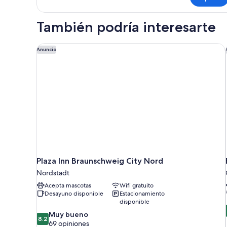
Standard
Quadruple
Room
También podría interesarte
Plaza Inn Braunschweig City Nord
Anuncio
Plaza Inn Braunschweig City Nord
Nordstadt
Acepta mascotas
Wifi gratuito
Desayuno disponible
Estacionamiento
disponible
8.2
Muy bueno
8.2
de
69 opiniones