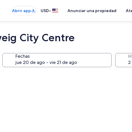
•
Abrir app
USD
Anunciar una propiedad
Ate
eig City Centre
Fechas
H