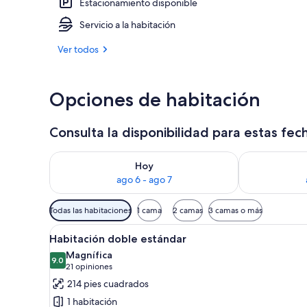
Estacionamiento disponible
Desayuno buff
Servicio a la habitación
Ver todos
Opciones de habitación
Consulta la disponibilidad para estas fec
Consulta la disponibilidad para hoy ago 6 - ago 7
Consulta la d
Hoy
ago 6 - ago 7
Filtros
Todas las habitaciones
1 cama
2 camas
3 camas o más
disponibles
Abrir
Habitación de hotel con cama, e
para
8
Habitación doble estándar
todas
las
Magnífica
las
9.0
habitaciones
9.0 de 10
(21
21 opiniones
fotos
opiniones)
214 pies cuadrados
de
1 habitación