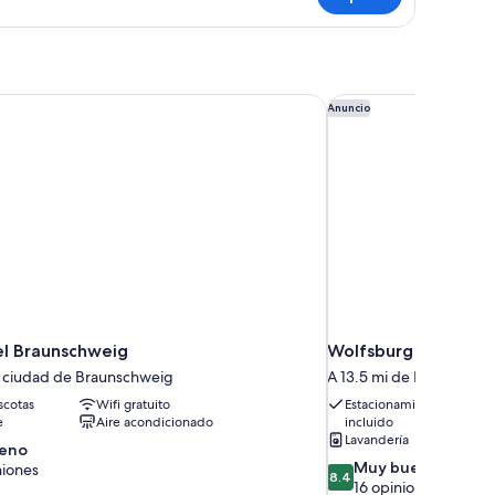
l Braunschweig
Wolfsburg Fallerslebe
Anuncio
l Braunschweig
Wolfsburg Fallersleb
a ciudad de Braunschweig
A 13.5 mi de Braunschw
cotas
Wifi gratuito
Estacionamiento
e
Aire acondicionado
incluido
Lavandería
eno
8.4
Muy bueno
niones
8.4
de
16 opiniones