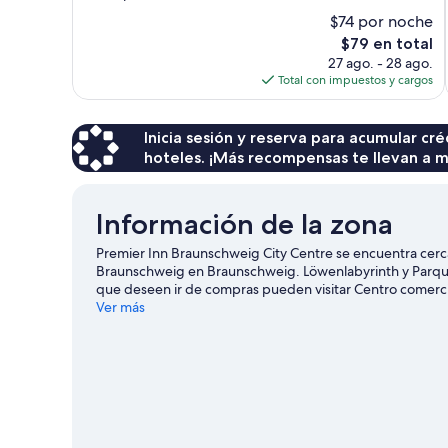
10,
$74 por noche
Muy
El
$79 en total
bueno,
precio
27 ago. - 28 ago.
69
actual
Total con impuestos y cargos
opiniones
es
de
$79
Inicia sesión y reserva para acumular c
hoteles. ¡Más recompensas te llevan a m
Información de la zona
Premier Inn Braunschweig City Centre se encuentra cerca
Braunschweig en Braunschweig. Löwenlabyrinth y Parque 
que deseen ir de compras pueden visitar Centro comerci
nuestra guía de Braunschweig
Ver más