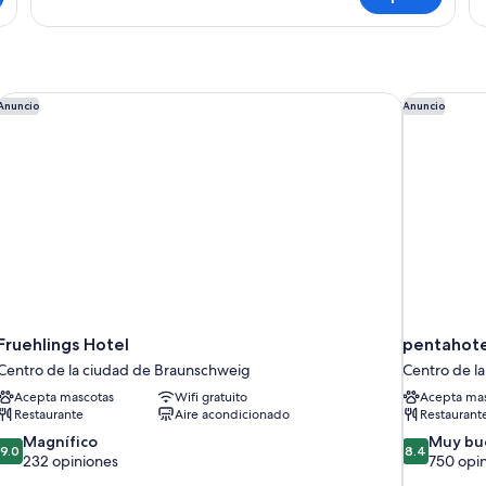
Fruehlings Hotel
pentahote
Anuncio
Anuncio
Fruehlings Hotel
pentahote
Centro de la ciudad de Braunschweig
Centro de l
Acepta mascotas
Wifi gratuito
Acepta mas
Restaurante
Aire acondicionado
Restaurant
9.0
8.4
Magnífico
Muy bu
9.0
8.4
de
de
232 opiniones
750 opi
10,
10,