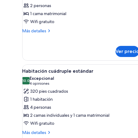
Habitación
2 personas
doble
1 cama matrimonial
estándar
Wifi gratuito
Más
Más detalles
detalles
sobre
Habitación
Ver preci
doble
estándar
Abrir
Servicios de la habitación
6
Habitación cuádruple estándar
todas
Excepcional
las
10.0
10.0 de 10
(4
4 opiniones
fotos
opiniones)
320 pies cuadrados
de
1 habitación
Habitación
4 personas
cuádruple
2 camas individuales y 1 cama matrimonial
estándar
Wifi gratuito
Más
Más detalles
detalles