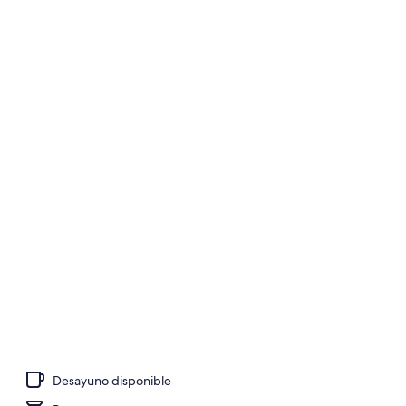
Exterior
Bar (en la p
Desayuno disponible