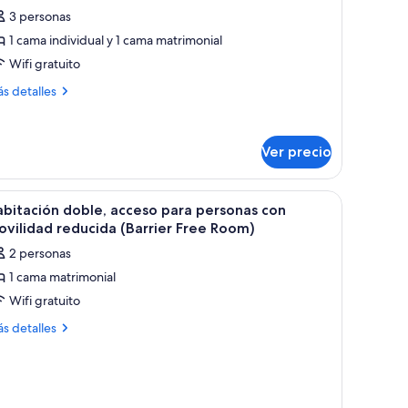
abitación
3 personas
iple
1 cama individual y 1 cama matrimonial
stándar
Wifi gratuito
ás
s detalles
talles
bre
bitación
Ver precio
ple
tándar
brir
Habitación doble, acceso para personas con mo
4
bitación doble, acceso para personas con
odas
vilidad reducida (Barrier Free Room)
s
2 personas
otos
1 cama matrimonial
e
Wifi gratuito
abitación
oble,
ás
s detalles
talles
cceso
bre
ara
bitación
ersonas
ble,