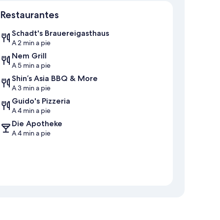
Sección del mapa
Restaurantes
Schadt's Brauereigasthaus
A 2 min a pie
Nem Grill
A 5 min a pie
Shin‘s Asia BBQ & More
A 3 min a pie
Guido's Pizzeria
A 4 min a pie
Die Apotheke
A 4 min a pie