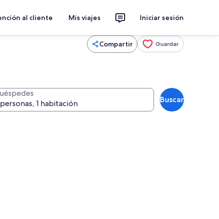
nción al cliente
Mis viajes
Iniciar sesión
Compartir
Guardar
uéspedes
Buscar