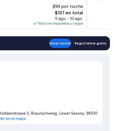
10,
$94 por noche
Muy
El
$101 en total
bueno,
precio
9 ago. - 10 ago.
16
actual
Total con impuestos y cargos
opiniones
es
de
$101
Iniciar sesión
Registrarme gratis
Joddenstrasse 3, Braunschweig, Lower Saxony, 38100
Ver en el mapa