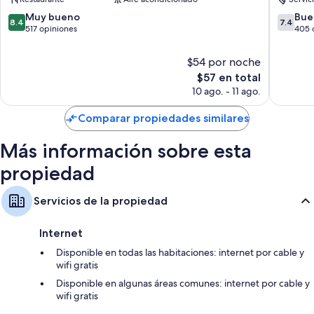
Televisiones de alta definición de 26 pulgadas con canales de
televisión premium
8.4
7.4
Muy bueno
Bue
8.4
7.4
de
de
517 opiniones
405 
Servicio de limpieza diario y teléfonos
10,
10,
Muy
Bueno,
$54 por noche
bueno,
405
El
$57 en total
517
opinion
precio
10 ago. - 11 ago.
opiniones
actual
es
Comparar propiedades similares
de
$57
Más información sobre esta
propiedad
Servicios de la propiedad
Internet
Disponible en todas las habitaciones: internet por cable y
wifi gratis
Disponible en algunas áreas comunes: internet por cable y
wifi gratis