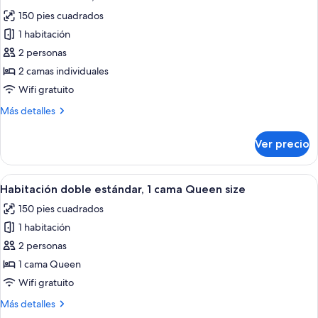
todas
150 pies cuadrados
las
1 habitación
fotos
de
2 personas
Habitación
2 camas individuales
doble,
Wifi gratuito
2
Más
Más detalles
camas
detalles
individuales
sobre
Ver precio
Habitación
doble,
2
Abrir
Una cama bien hecha con un cojín bla
12
camas
Habitación doble estándar, 1 cama Queen size
todas
individuales
150 pies cuadrados
las
1 habitación
fotos
de
2 personas
Habitación
1 cama Queen
doble
Wifi gratuito
estándar,
Más
Más detalles
1
detalles