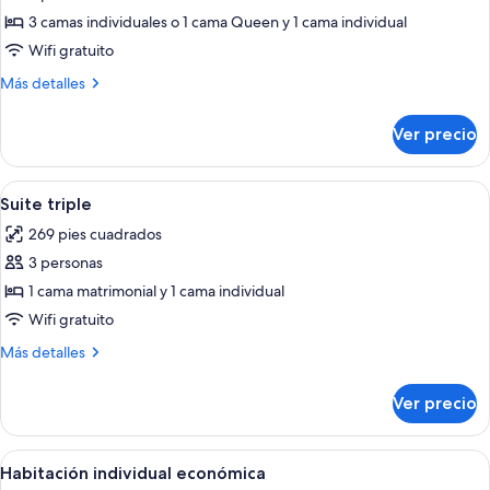
Habitación
3 camas individuales o 1 cama Queen y 1 cama individual
triple
Wifi gratuito
Más
Más detalles
detalles
sobre
Ver precio
Habitación
triple
Abrir
Habitación de hotel con cama, lámparas
7
Suite triple
todas
269 pies cuadrados
las
3 personas
fotos
de
1 cama matrimonial y 1 cama individual
Suite
Wifi gratuito
triple
Más
Más detalles
detalles
sobre
Ver precio
Suite
triple
Abrir
Habitación de hotel con cama, escritor
5
Habitación individual económica
todas