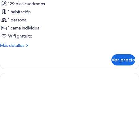
129 pies cuadrados
las
1 habitación
fotos
de
1 persona
Habitación
1 cama individual
individual
Wifi gratuito
económica
Más
Más detalles
detalles
sobre
Ver precio
Habitación
individual
económica