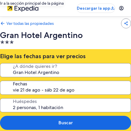
Ir a la sección principal de la página
Descargar la app
Ver todas las propiedades
Gran Hotel Argentino
Propiedad
de
3.0
Elige las fechas para ver precios
estrellas
¿A dónde quieres ir?
Fechas
Huéspedes
Buscar