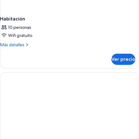
Habitación
10 personas
Wifi gratuito
Más
Más detalles
detalles
sobre
Ver precio
Habitación