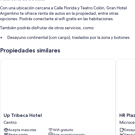
Con una ubicación cercana a Calle Florida y Teatro Colón, Gran Hotel
Argentino te ofrece renta de autos en la propiedad, entre otras
opciones. Podrás conectarte al wifi gratis en las habitaciones.
También podrás disfrutar de otros servicios, como:
Desayuno continental (con cargo), traslados por la zona y botones
Elevador, no se permite fumar en la propiedad y resguardo de
Propiedades similares
equipaje
Caja de seguridad en la recepción, personal multilingüe y recepción
Up Tribeca Hotel
HR Plaza
disponible las 24 horas
Los clientes comparten opiniones positivas sobre aspectos como la
atención del personal
Características de la habitación
Las 149 habitaciones brindan comodidades como caja de seguridad (con
espacio para laptop) y aire acondicionado, además de beneficios como
wifi gratis y muros insonorizados.
Up
HR
Up Tribeca Hotel
HR Pla
Otros de los servicios que también encontrarás incluyen:
Tribeca
Plaza
Centro
Microce
Hotel
Luxor
Baños con tinas profundas y amenidades de baño gratuitas
Acepta mascotas
Wifi gratuito
Desayu
Centro
Microce
Restaurante
Aire acondicionado
Servic