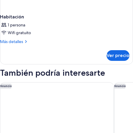
Habitación
1 persona
Wifi gratuito
Más
Más detalles
detalles
sobre
Ver precio
Habitación
También podría interesarte
Palacio Duhau - Park Hyatt Buenos Aires
Recoleta
Anuncio
Anuncio