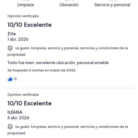
1003
en
decir,
de
Basada
Limpieza
Ubicación
Servicio y personal
opiniones
245
Terrible.
1003
en
Opiniones
de
Basada
opiniones
Opinión verificada
89
1003
en
de
10/10 Excelente
opiniones
74
1003
de
Zita
opiniones
1 abr. 2026
1003
opiniones
Le gustó: Limpieza, servicio y personal, servicios y condiciones de la
propiedad
Todo fue bien ,excelente ubicación, personal amable
Se hospedó 3 noches en marzo de 2026
0
Opinión verificada
10/10 Excelente
ILEANA
6 abr. 2026
Le gustó: Limpieza, servicio y personal, servicios y condiciones de la
propiedad