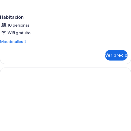
Habitación
10 personas
Wifi gratuito
Más
Más detalles
detalles
sobre
Ver precio
Habitación