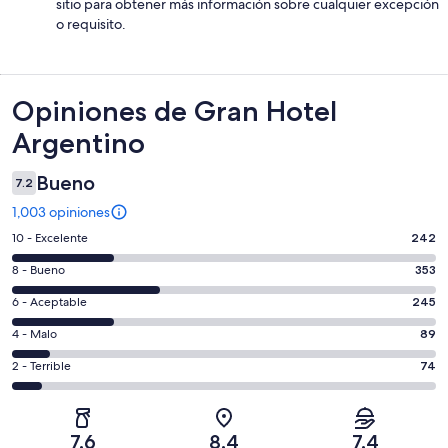
sitio para obtener más información sobre cualquier excepción
o requisito.
Opiniones
Opiniones de Gran Hotel
Argentino
Bueno
7.2
1,003 opiniones
Puntuación
10 - Excelente
242
de
Puntuación
8 - Bueno
353
10,
de
es
Puntuación
6 - Aceptable
245
8,
decir,
de
es
Puntuación
4 - Malo
89
Excelente.
6,
decir,
de
Basada
es
Puntuación
2 - Terrible
74
Bueno.
4,
en
decir,
de
Basada
es
242
Aceptable.
2,
en
decir,
de
Basada
es
353
Malo.
7.6
8.4
7.4