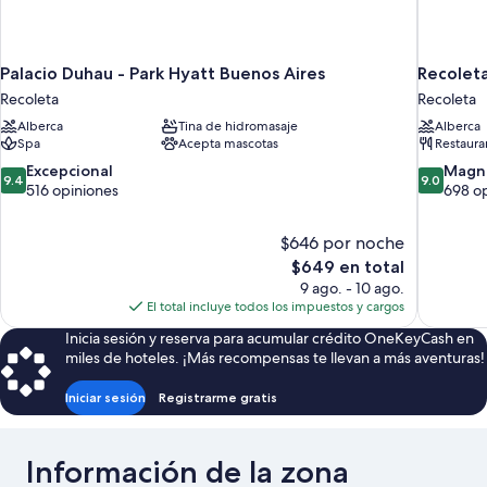
Palacio Duhau - Park Hyatt Buenos Aires
Recoleta
Recoleta
Recoleta
Alberca
Tina de hidromasaje
Alberca
Spa
Acepta mascotas
Restaura
9.4
9.0
Excepcional
Magní
9.4
9.0
de
de
516 opiniones
698 o
10,
10,
Excepcional,
Magnífico
$646 por noche
516
698
El
$649 en total
opiniones
opiniones
precio
9 ago. - 10 ago.
actual
El total incluye todos los impuestos y cargos
es
Inicia sesión y reserva para acumular crédito OneKeyCash en
de
miles de hoteles. ¡Más recompensas te llevan a más aventuras!
$649
Iniciar sesión
Registrarme gratis
Información de la zona