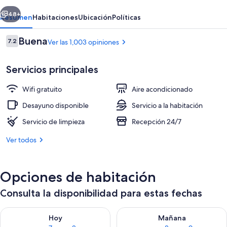
erior
Siguiente
48+
Resumen
Habitaciones
Ubicación
Políticas
Opiniones
Buena
7.2
Ver las 1,003 opiniones
7.2 de 10,
Servicios principales
Wifi gratuito
Aire acondicionado
Desayuno disponible
Servicio a la habitación
Servicio de limpieza
Recepción 24/7
Vista frontal de la propiedad
Ver todos
Opciones de habitación
Consulta la disponibilidad para estas fechas
Consulta la disponibilidad para hoy ago 7 - ago 8
Consulta la disponibilidad pa
Hoy
Mañana