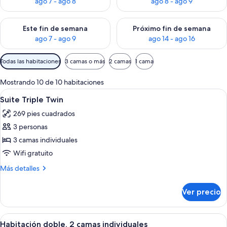
ago 7 - ago 8
ago 8 - ago 9
Consulta la disponibilidad para este fin de semana ago 7 - ag
Consulta la disponibilidad par
Este fin de semana
Próximo fin de semana
ago 7 - ago 9
ago 14 - ago 16
Filtros
Todas las habitaciones
3 camas o más
2 camas
1 cama
disponibles
para
Mostrando 10 de 10 habitaciones
las
Abrir
Habitación de hotel con dos camas, un 
10
Suite Triple Twin
habitaciones
todas
269 pies cuadrados
las
3 personas
fotos
de
3 camas individuales
Suite
Wifi gratuito
Triple
Más
Más detalles
Twin
detalles
sobre
Ver precio
Suite
Triple
Twin
Abrir
Habitación de hotel con dos camas, un 
6
Habitación doble, 2 camas individuales