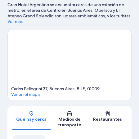
Gran Hotel Argentino se encuentra cerca de una estación de
metro, en el área de Centro en Buenos Aires. Obelisco y El
Ateneo Grand Splendid son lugares emblemáticos, y los turistas
que quieran ir de compras pueden visitar Calle Florida y Galerías
Ver más
Pacífico. No te pierdas Centro Cultural Kirchner.
Visita nuestra
guía de Buenos Aires
Carlos Pellegrini 37, Buenos Aires, BUE, 01009
Ver en el mapa
Sección del mapa
Qué hay cerca
Medios de
Restaurantes
transporte