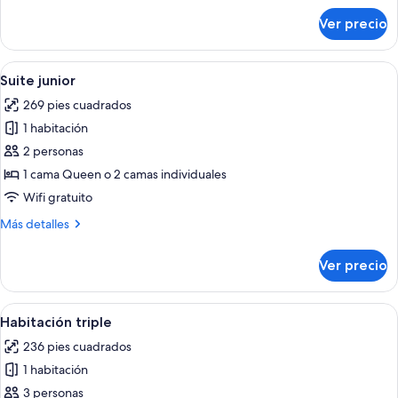
cama
sobre
Ver precio
Habitación
Queen
doble
size
estándar,
Abrir
Una cama bien hecha con un cojín bla
8
1
Suite junior
todas
cama
269 pies cuadrados
Queen
las
size
1 habitación
fotos
de
2 personas
Suite
1 cama Queen o 2 camas individuales
junior
Wifi gratuito
Más
Más detalles
detalles
sobre
Ver precio
Suite
junior
Abrir
Habitación de hotel con dos camas, un 
11
Habitación triple
todas
236 pies cuadrados
las
1 habitación
fotos
de
3 personas