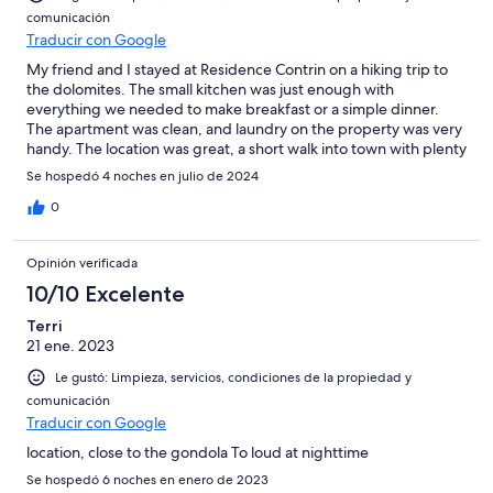
comunicación
Traducir con Google
My friend and I stayed at Residence Contrin on a hiking trip to
the dolomites. The small kitchen was just enough with
everything we needed to make breakfast or a simple dinner.
The apartment was clean, and laundry on the property was very
handy. The location was great, a short walk into town with plenty
of bars, restaurants, and shops. Would definitely stay again.
Se hospedó 4 noches en julio de 2024
0
Opinión verificada
10/10 Excelente
Terri
21 ene. 2023
Le gustó: Limpieza, servicios, condiciones de la propiedad y
comunicación
Traducir con Google
location, close to the gondola To loud at nighttime
Se hospedó 6 noches en enero de 2023