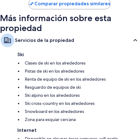
de
Comparar propiedades similares
$148
Más información sobre esta
propiedad
Servicios de la propiedad
Ski
Clases de ski en los alrededores
Pistas de ski en los alrededores
Renta de equipo de ski en los alrededores
Resguardo de equipos de ski
Ski alpino en los alrededores
Ski cross-country en los alrededores
Snowboard en los alrededores
Zona para esquiar cercana
Internet
Disponible en algunas áreas comunes: wifi gratis