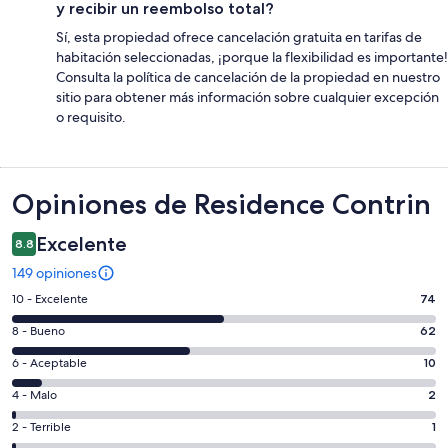
y recibir un reembolso total?
Sí, esta propiedad ofrece cancelación gratuita en tarifas de
habitación seleccionadas, ¡porque la flexibilidad es importante!
Consulta la política de cancelación de la propiedad en nuestro
sitio para obtener más información sobre cualquier excepción
o requisito.
Opiniones
Opiniones de Residence Contrin
Excelente
8.8
149 opiniones
Puntuación
10 - Excelente
74
de
Puntuación
8 - Bueno
62
10,
de
es
Puntuación
6 - Aceptable
10
8,
decir,
de
es
Puntuación
4 - Malo
2
Excelente.
6,
decir,
de
Basada
es
Puntuación
2 - Terrible
1
Bueno.
4,
en