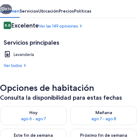
erior
Siguiente
87+
Resumen
Servicios
Ubicación
Precios
Políticas
Opiniones
Excelente
8.8
Ver las 149 opiniones
8.8 de 10,
Servicios principales
Lavandería
Ver todos
Exterior
Opciones de habitación
Consulta la disponibilidad para estas fechas
Consulta la disponibilidad para hoy ago 6 - ago 7
Consulta la disponibilidad pa
Hoy
Mañana
ago 6 - ago 7
ago 7 - ago 8
Consulta la disponibilidad para este fin de semana ago 7 - ag
Consulta la disponibilidad par
Este fin de semana
Próximo fin de semana