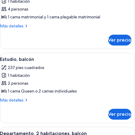
1 habitación
fotos
de
4 personas
Departamento,
1 cama matrimonial y 1 cama plegable matrimonial
1
Más
Más detalles
habitación
detalles
(4
sobre
Ver precio
Departamento,
people)
1
habitación
Abrir
Una habitación de hotel moderna con 
7
(4
Estudio, balcón
todas
people)
237 pies cuadrados
las
1 habitación
fotos
de
2 personas
Estudio,
1 cama Queen o 2 camas individuales
balcón
Más
Más detalles
detalles
sobre
Ver precio
Estudio,
balcón
Abrir
Un espacio habitable compacto con co
9
Departamento, 2 habitaciones, balcón