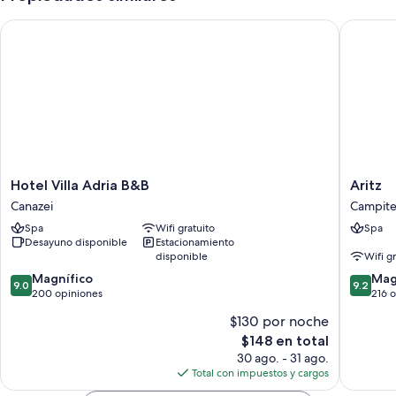
Regaderas, bidets y secadoras de cabello
Hotel Villa Adria B&B
Aritz
Parrillas de estufa, utensilios de cocina y calefacción
Hotel
Aritz
Hotel Villa Adria B&B
Aritz
Villa
Campite
Canazei
Campitel
Adria
di
Spa
Wifi gratuito
Spa
B&B
Fassa
Desayuno disponible
Estacionamiento
Canazei
disponible
Wifi g
9.0
9.2
Magnífico
Mag
9.0
9.2
de
de
200 opiniones
216 
10,
10,
$130 por noche
Magnífico,
Magnífi
El
$148 en total
200
216
precio
opiniones
opinion
30 ago. - 31 ago.
actual
Total con impuestos y cargos
es