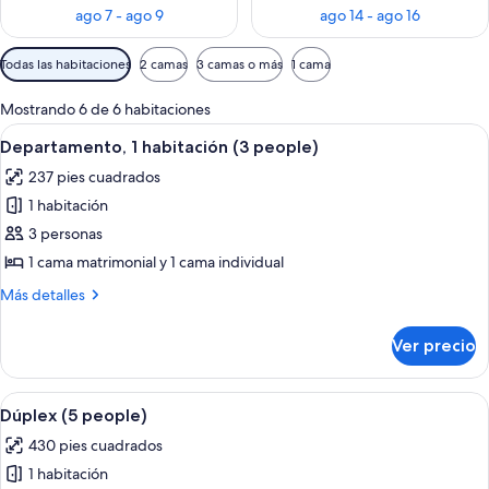
ago 7 - ago 9
ago 14 - ago 16
Filtros
Todas las habitaciones
2 camas
3 camas o más
1 cama
disponibles
para
Mostrando 6 de 6 habitaciones
las
Abrir
Una cama individual con cabecera de 
9
Departamento, 1 habitación (3 people)
habitaciones
todas
237 pies cuadrados
las
1 habitación
fotos
de
3 personas
Departamento,
1 cama matrimonial y 1 cama individual
1
Más
Más detalles
habitación
detalles
(3
sobre
Ver precio
Departamento,
people)
1
habitación
Abrir
Un interior moderno con una escalera
8
(3
Dúplex (5 people)
todas
people)
430 pies cuadrados
las
1 habitación
fotos