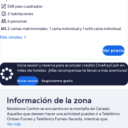
todas
538 pies cuadrados
las
2 habitaciones
fotos
de
6 personas
Departamento,
2 camas matrimoniales, 1 cama individual y 1 sofá cama individual
2
Más
Más detalles
habitaciones,
detalles
balcón
sobre
Ver precio
Departamento,
2
habitaciones,
Inicia sesión y reserva para acumular crédito OneKeyCash en
balcón
miles de hoteles. ¡Más recompensas te llevan a más aventuras!
Iniciar sesión
Registrarme gratis
Información de la zona
Residence Contrin se encuentra en la montaña de Canazei.
Aquellos que deseen hacer una actividad pueden ir a Teleférico
Ortisei-Furnes y Teleférico Furnes-Seceda, mientras que
quienes quieran apreciar la belleza natural de la zona pueden
Ver más