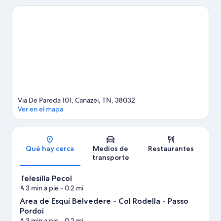
visitar Dolomitas y Valle de Gardena. También vale la pena
conocer Dolaondes Canazei y Rifugio Firenze. Diviértete en las
montañas con lugares para hacer ski cross-country y lugares
para hacer ski alpino, o prueba otras actividades al aire libre,
como patinaje sobre hielo y paseos en trineo.
Visita nuestra guía
de Canazei
Ver más residencias en Canazei
Via De Pareda 101, Canazei, TN, 38032
Ver en el mapa
Sección del mapa
Qué hay cerca
Medios de
Restaurantes
transporte
Telesilla Pecol
A 3 min a pie
- 0.2 mi
Área de Esquí Belvedere - Col Rodella - Passo
Pordoi
A 3 min a pie
- 0.2 mi