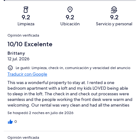
decir,
de
Basada
es
74
Aceptable.
2,
en
decir,
de
Basada
es
62
Malo.
9.2
9.2
9.2
149
en
decir,
de
Basada
Limpieza
Ubicación
Servicio y personal
opiniones
10
Terrible.
149
en
Opiniones
de
Basada
opiniones
Opinión verificada
2
149
en
de
10/10 Excelente
opiniones
1
149
de
Brittany
opiniones
12 jul. 2026
149
opiniones
Le gustó: Limpieza, check-in, comunicación y veracidad del anuncio
Traducir con Google
This was a wonderful property to stay at. I rented a one
bedroom apartment with a loft and my kids LOVED being able
to sleep in the loft. The check in and check out processes were
seamless and the people working the front desk were warm and
welcoming. Our rental was very clean and had all the amenities
we could possibly need. The location was within walking
Se hospedó 2 noches en julio de 2026
distance to everything and the views from our balcony were
gorgeous. I will absolutely stay here in the future!
0
Opinión verificada