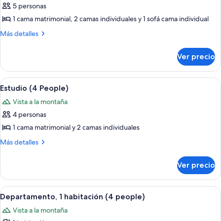
de
5 personas
Dúplex
1 cama matrimonial, 2 camas individuales y 1 sofá cama individual
(5
Más
Más detalles
people)
detalles
sobre
Ver precio
Dúplex
(5
people)
Abrir
Una habitación pequeña con una litera,
7
Estudio (4 People)
todas
Vista a la montaña
las
4 personas
fotos
de
1 cama matrimonial y 2 camas individuales
Estudio
Más
Más detalles
(4
detalles
sobre
People)
Ver precio
Estudio
(4
People)
Abrir
Departamento, 1 habitación (4 people
11
Departamento, 1 habitación (4 people)
todas
Vista a la montaña
las