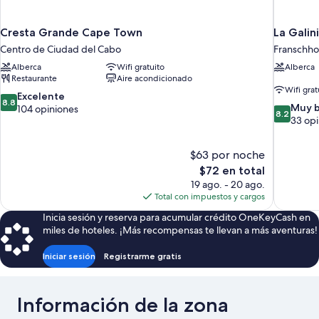
Cresta Grande Cape Town
La Galin
Centro de Ciudad del Cabo
Franschh
Alberca
Wifi gratuito
Alberca
Restaurante
Aire acondicionado
Wifi grat
8.8
Excelente
8.8
8.2
Muy 
de
104 opiniones
8.2
de
33 opi
10,
10,
Excelente,
Muy
104
$63 por noche
bueno,
opiniones
El
$72 en total
33
precio
opiniones
19 ago. - 20 ago.
actual
Total con impuestos y cargos
es
Inicia sesión y reserva para acumular crédito OneKeyCash en
de
miles de hoteles. ¡Más recompensas te llevan a más aventuras!
$72
Iniciar sesión
Registrarme gratis
Información de la zona