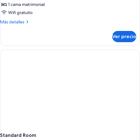
1 cama matrimonial
Wifi gratuito
Más
Más detalles
detalles
sobre
Ver precio
Penthouse
Studio
Standard Room