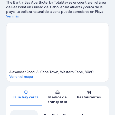
The Bantry Bay Aparthotel by Totalstay se encuentra en el área
de Sea Point en Ciudad del Cabo, en las afueras y cerca de la
playa. La belleza natural de la zona puede apreciarse en Playa
Camps Bay y Table Mountain. ¿Viajas con niños? No te pierdas
Ver más
Sea Point Swimming Pool (piscina pública), o asiste a un evento o
partido en Estadio de Ciudad del Cabo. Las actividades como
windsurf y paseos en velero ofrecen una gran oportunidad de
disfrutar del agua y, si buscas un poco de adrenalina, puedes
hacer paseos a caballo y paseos a pie o ciclismo en senderos en
los alrededores.
Visita nuestra guía de Ciudad del Cabo
Alexander Road, 8, Cape Town, Western Cape, 8060
Ver en el mapa
Sección del mapa
Qué hay cerca
Medios de
Restaurantes
transporte