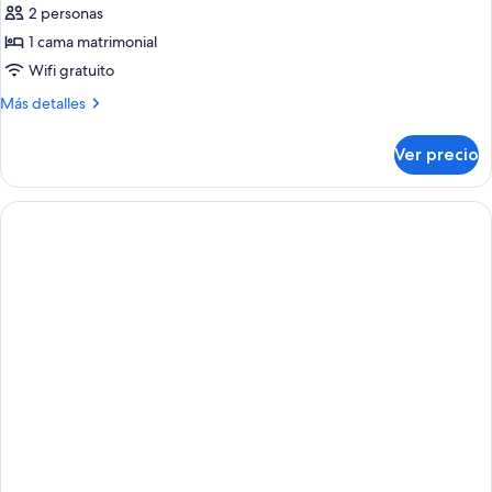
2 personas
1 cama matrimonial
Wifi gratuito
Más
Más detalles
detalles
sobre
Ver precio
Standard
Room