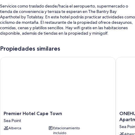
Servicios como traslado desde/hacia el aeropuerto, supermercado o
tienda de conveniencia y terraza te esperan en The Bantry Bay
Aparthotel by Totalstay. En este hotel podrás practicar actividades como
ciclismo de montaña. El restaurante de la propiedad ofrece desayunos,
comidas, cenas y platillos sencillos. Hay wifi gratis en las habitaciones
disponible, además de tiendas en la propiedad y minigolf.
También encontrarás otros servicios, como:
Propiedades similares
Alberca al aire libre
Premier Hotel Cape Town
ONEHUND
Desayuno buffet (con cargo), canchas de tenis y estacionamiento
(con cargo)
Traslado de ida y vuelta al aeropuerto (con cargo), check-out exprés
y servicio de cuidado de niños (con cargo)
Caja de seguridad en la recepción, periódicos gratis y servicio de
concierge
Características de la habitación
Todas las habitaciones cuentan con muebles diferentes, y brindan
Premier
ONEHU
Premier Hotel Cape Town
ONEHUN
comodidades como caja de seguridad (con espacio para laptop) y
Hotel
on
Apart
Sea Point
espacio para trabajar con laptop, al igual que beneficios como wifi gratis
Cape
M
Sea Poin
Alberca
Estacionamiento
y silla de escritorio.
Town
-
incluido
Sea
Fluent
Alberc