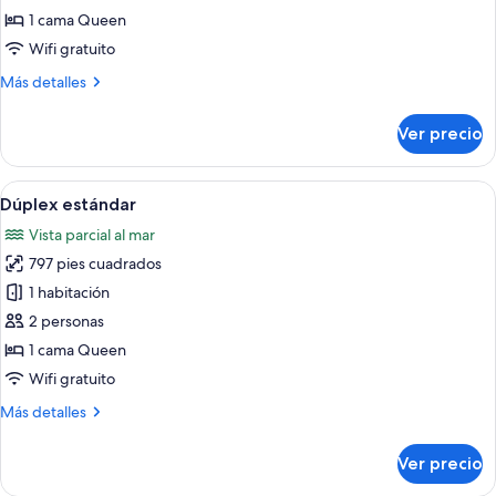
estándar
1 cama Queen
Wifi gratuito
Más
Más detalles
detalles
sobre
Ver precio
Estudio
estándar
Abrir
Una habitación de hotel moderna con do
11
Dúplex estándar
todas
Vista parcial al mar
las
797 pies cuadrados
fotos
de
1 habitación
Dúplex
2 personas
estándar
1 cama Queen
Wifi gratuito
Más
Más detalles
detalles
sobre
Ver precio
Dúplex
estándar