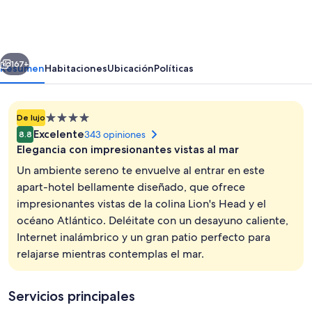
Bantry
Bay
Aparthotel
erior
Siguiente
by
167+
Resumen
Habitaciones
Ubicación
Políticas
Totalstay
Propiedad
De lujo
de
Excelente
343 opiniones
8.8
4.0
Elegancia con impresionantes vistas al mar
estrellas
Un ambiente sereno te envuelve al entrar en este
apart-hotel bellamente diseñado, que ofrece
impresionantes vistas de la colina Lion's Head y el
Vista desde la propiedad
océano Atlántico. Deléitate con un desayuno caliente,
Internet inalámbrico y un gran patio perfecto para
relajarse mientras contemplas el mar.
Servicios principales