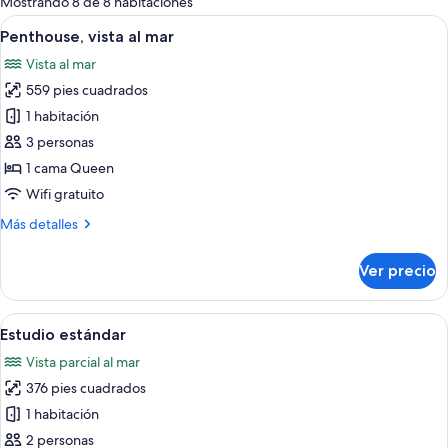
Mostrando 8 de 8 habitaciones
las
Abrir
Un dormitorio con una cama grande, vi
32
Penthouse, vista al mar
habitaciones
todas
Vista al mar
las
559 pies cuadrados
fotos
de
1 habitación
Penthouse,
3 personas
vista
1 cama Queen
al
Wifi gratuito
mar
Más
Más detalles
detalles
sobre
Ver precio
Penthouse,
vista
al
Abrir
Habitación de hotel con cama, escritorio,
8
mar
Estudio estándar
todas
Vista parcial al mar
las
376 pies cuadrados
fotos
de
1 habitación
Estudio
2 personas