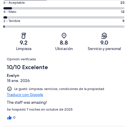
es
Puntuación
6 - Aceptable
23
8,
decir,
de
es
Puntuación
4 - Malo
12
Excelente.
6,
decir,
de
Basada
es
Puntuación
2 - Terrible
5
Bueno.
4,
en
decir,
de
Basada
es
180
Aceptable.
2,
en
decir,
de
Basada
es
123
Malo.
9.2
8.8
9.0
343
en
decir,
de
Basada
Limpieza
Ubicación
Servicio y personal
opiniones
23
Terrible.
343
en
Opiniones
de
Basada
opiniones
Opinión verificada
12
343
en
de
10/10 Excelente
opiniones
5
343
de
Evelyn
opiniones
18 ene. 2026
343
opiniones
Le gustó: Limpieza, servicios, condiciones de la propiedad
Traducir con Google
The staff was amazing!
Se hospedó 7 noches en octubre de 2025
0