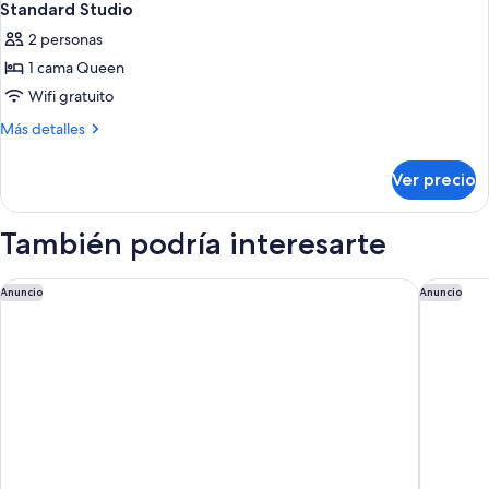
Standard Studio
2 personas
1 cama Queen
Wifi gratuito
Más
Más detalles
detalles
sobre
Ver precio
Standard
Studio
También podría interesarte
Cresta Grande Cape Town
La Galin
Anuncio
Anuncio