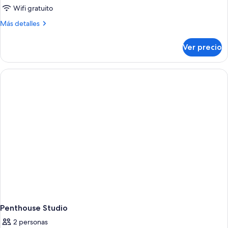
al
Wifi gratuito
mar
Más
Más detalles
detalles
sobre
Ver precio
Dúplex,
vista
al
mar
Penthouse Studio
2 personas