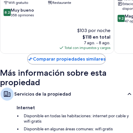
Otros servicios que también encontrarás son:
Wifi gratuito
Restaurante
Estaci
Point
Service
dispon
8.2
Muy bueno
Apartme
Tinas y regaderas independientes, amenidades de baño gratuitas y
8.2
de
358 opiniones
Sea
9.2
Mag
secadoras de cabello
9.2
10,
Point
de
47 o
Televisiones LCD con canales vía satélite
Muy
10,
$103 por noche
bueno,
Magnífi
Armarios o clósets, cocinetas y refrigeradores
358
El
$118 en total
47
opiniones
precio
opinion
7 ago. - 8 ago.
actual
Total con impuestos y cargos
es
de
Comparar propiedades similares
$118
Más información sobre esta
propiedad
Servicios de la propiedad
Internet
Disponible en todas las habitaciones: internet por cable y
wifi gratis
Disponible en algunas áreas comunes: wifi gratis