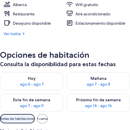
Alberca
Wifi gratuito
Restaurante
Aire acondicionado
Desayuno disponible
Estacionamiento disponible
Ver todos
Opciones de habitación
Consulta la disponibilidad para estas fechas
Consulta la disponibilidad para hoy ago 6 - ago 7
Consulta la disponibilidad pa
Hoy
Mañana
ago 6 - ago 7
ago 7 - ago 8
Consulta la disponibilidad para este fin de semana ago 7 - ag
Consulta la disponibilidad par
Este fin de semana
Próximo fin de semana
ago 7 - ago 9
ago 14 - ago 16
Filtros
Todas las habitaciones
1 cama
disponibles
para