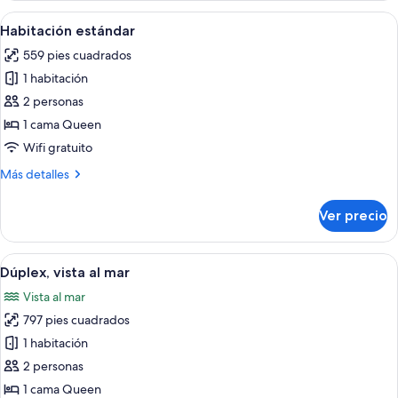
Abrir
Una habitación de hotel con una cama, 
10
Habitación estándar
todas
559 pies cuadrados
las
1 habitación
fotos
de
2 personas
Habitación
1 cama Queen
estándar
Wifi gratuito
Más
Más detalles
detalles
sobre
Ver precio
Habitación
estándar
Abrir
Una sala de estar moderna con un sofá 
20
Dúplex, vista al mar
todas
Vista al mar
las
797 pies cuadrados
fotos
de
1 habitación
Dúplex,
2 personas
vista
1 cama Queen