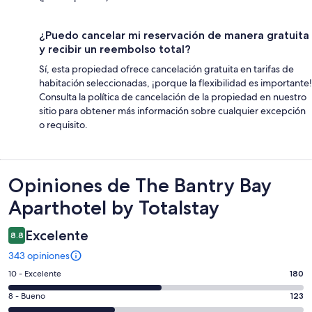
¿Puedo cancelar mi reservación de manera gratuita
y recibir un reembolso total?
Sí, esta propiedad ofrece cancelación gratuita en tarifas de
habitación seleccionadas, ¡porque la flexibilidad es importante!
Consulta la política de cancelación de la propiedad en nuestro
sitio para obtener más información sobre cualquier excepción
o requisito.
Opiniones
Opiniones de The Bantry Bay
Aparthotel by Totalstay
Excelente
8.8
343 opiniones
Puntuación
10 - Excelente
180
de
Puntuación
8 - Bueno
123
10,
de