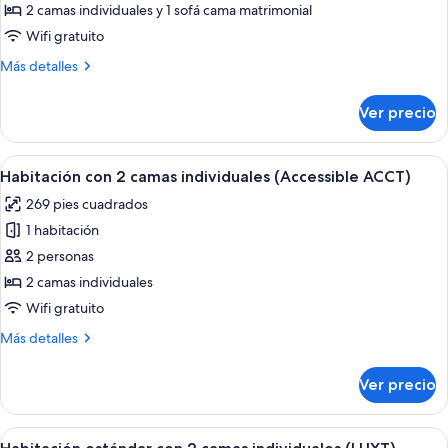
Habitación
2 camas individuales y 1 sofá cama matrimonial
familiar
Wifi gratuito
con
Más
Más detalles
2
detalles
camas
sobre
Ver precio
Habitación
individuales
familiar
(FAMT)
con
Abrir
Habitación de hotel con dos camas, un 
4
2
Habitación con 2 camas individuales (Accessible ACCT)
todas
camas
269 pies cuadrados
individuales
las
(FAMT)
1 habitación
fotos
de
2 personas
Habitación
2 camas individuales
con
Wifi gratuito
2
Más
Más detalles
camas
detalles
individuales
sobre
Ver precio
Habitación
(Accessible
con
ACCT)
2
Abrir
Habitación de hotel con dos camas, un 
8
camas