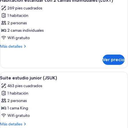
Habitación estándar con 2 camas individuales (LUXT)
todas
individuales
269 pies cuadrados
(Accessible
las
ACCT)
1 habitación
fotos
de
2 personas
Habitación
2 camas individuales
estándar
Wifi gratuito
con
Más
Más detalles
2
detalles
camas
sobre
Ver precio
Habitación
individuales
estándar
(LUXT)
con
Abrir
Habitación de hotel con una cama grand
13
2
Suite estudio junior (JSUK)
todas
camas
463 pies cuadrados
individuales
las
(LUXT)
1 habitación
fotos
de
2 personas
Suite
1 cama King
estudio
Wifi gratuito
junior
Más
Más detalles
(JSUK)