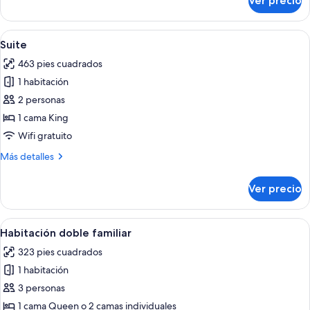
Ver precio
Habitación
doble
Deluxe
Abrir
Habitación de hotel con una cama grand
9
Suite
todas
463 pies cuadrados
las
1 habitación
fotos
de
2 personas
Suite
1 cama King
Wifi gratuito
Más
Más detalles
detalles
sobre
Ver precio
Suite
Abrir
Habitación doble familiar | Ropa de ca
13
Habitación doble familiar
todas
323 pies cuadrados
las
1 habitación
fotos
de
3 personas
Habitación
1 cama Queen o 2 camas individuales