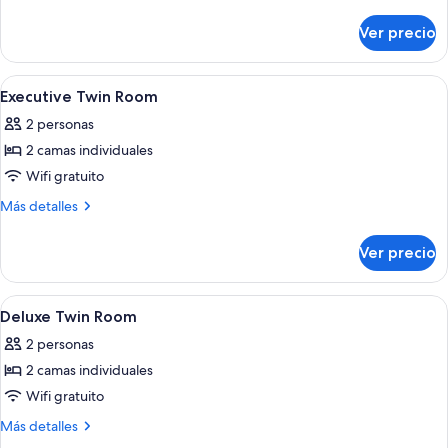
detalles
sobre
Ver precio
Suite
estudio
junior
Abrir
Ropa de cama de alta calidad y miniba
2
(JSUK)
Executive Twin Room
todas
2 personas
las
2 camas individuales
fotos
de
Wifi gratuito
Executive
Más
Más detalles
Twin
detalles
sobre
Room
Ver precio
Executive
Twin
Room
Abrir
Baño | Tina con regadera, secadora de 
1
Deluxe Twin Room
todas
2 personas
las
2 camas individuales
fotos
de
Wifi gratuito
Deluxe
Más
Más detalles
Twin
detalles