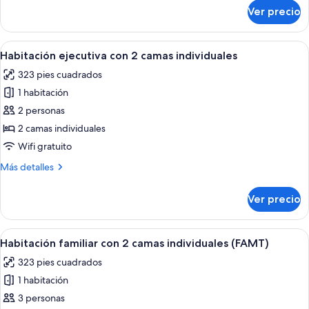
camas
sobre
Ver precio
Habitación
individuales
Deluxe
con
Abrir
Habitación ejecutiva con 2 camas indiv
10
2
Habitación ejecutiva con 2 camas individuales
todas
camas
323 pies cuadrados
individuales
las
1 habitación
fotos
de
2 personas
Habitación
2 camas individuales
ejecutiva
Wifi gratuito
con
Más
Más detalles
2
detalles
camas
sobre
Ver precio
Habitación
individuales
ejecutiva
con
Abrir
Habitación familiar con 2 camas indivi
14
2
Habitación familiar con 2 camas individuales (FAMT)
todas
camas
323 pies cuadrados
individuales
las
1 habitación
fotos
de
3 personas