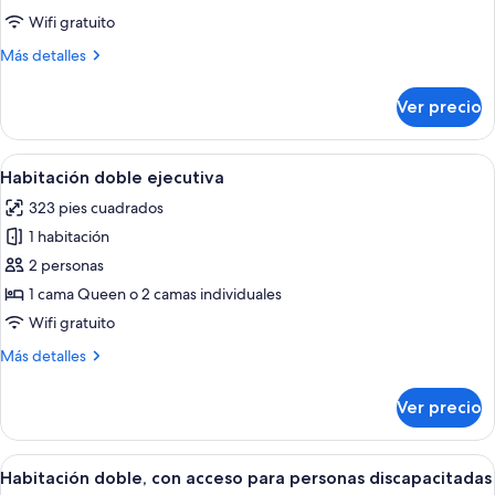
doble
Wifi gratuito
familiar
Más
Más detalles
detalles
sobre
Ver precio
Habitación
doble
familiar
Abrir
Habitación doble ejecutiva | Ropa de 
13
Habitación doble ejecutiva
todas
323 pies cuadrados
las
1 habitación
fotos
de
2 personas
Habitación
1 cama Queen o 2 camas individuales
doble
Wifi gratuito
ejecutiva
Más
Más detalles
detalles
sobre
Ver precio
Habitación
doble
ejecutiva
Abrir
Habitación de hotel con cama, mesitas d
4
Habitación doble, con acceso para personas discapacitadas
todas