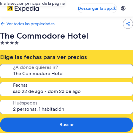
Ir a la sección principal de la página
Descargar la app
Ver todas las propiedades
The Commodore Hotel
Propiedad
de
4.0
Elige las fechas para ver precios
estrellas
¿A dónde quieres ir?
Fechas
Huéspedes
Buscar