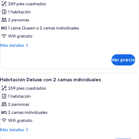
269 pies cuadrados
las
1 habitación
fotos
de
2 personas
Habitación
1 cama Queen o 2 camas individuales
doble,
Wifi gratuito
con
Más
Más detalles
acceso
detalles
para
sobre
Ver precio
Habitación
personas
doble,
discapacitadas
con
Abrir
Habitación Deluxe con 2 camas individ
10
acceso
Habitación Deluxe con 2 camas individuales
todas
para
269 pies cuadrados
personas
las
discapacitadas
1 habitación
fotos
de
2 personas
Habitación
2 camas individuales
Deluxe
Wifi gratuito
con
Más
Más detalles
2
detalles