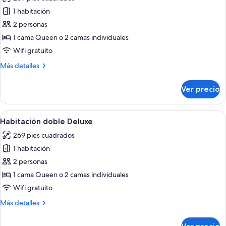
las
1 habitación
fotos
de
2 personas
Habitación
1 cama Queen o 2 camas individuales
doble
Wifi gratuito
estándar
Más
Más detalles
detalles
sobre
Ver precio
Habitación
doble
estándar
Abrir
Habitación doble Deluxe | Ropa de cam
12
Habitación doble Deluxe
todas
269 pies cuadrados
las
1 habitación
fotos
de
2 personas
Habitación
1 cama Queen o 2 camas individuales
doble
Wifi gratuito
Deluxe
Más
Más detalles
detalles
sobre