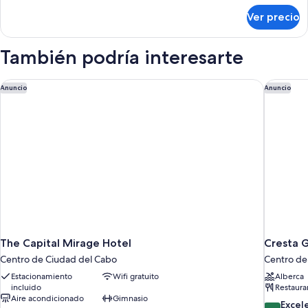
sobre
Room
Ver precio
Deluxe
Twin
Room
También podría interesarte
The Capital Mirage Hotel
Cresta 
Anuncio
Anuncio
The Capital Mirage Hotel
Cresta 
Centro de Ciudad del Cabo
Centro de
Estacionamiento
Wifi gratuito
Alberca
incluido
Restaura
Aire acondicionado
Gimnasio
8.8
Excel