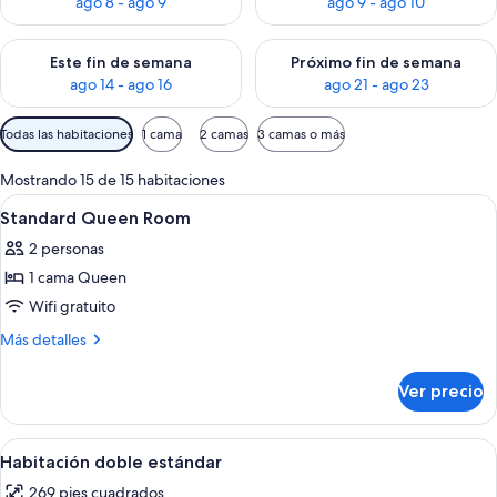
ago 8 - ago 9
ago 9 - ago 10
Consulta la disponibilidad para este fin de semana ago 14 - ag
Consulta la disponibilidad pa
Este fin de semana
Próximo fin de semana
ago 14 - ago 16
ago 21 - ago 23
Filtros
Todas las habitaciones
1 cama
2 camas
3 camas o más
disponibles
para
Mostrando 15 de 15 habitaciones
las
Abrir
Ropa de cama de alta calidad y miniba
1
Standard Queen Room
habitaciones
todas
2 personas
las
1 cama Queen
fotos
de
Wifi gratuito
Standard
Más
Más detalles
Queen
detalles
sobre
Room
Ver precio
Standard
Queen
Room
Abrir
Habitación doble estándar | Ropa de c
13
Habitación doble estándar
todas
269 pies cuadrados