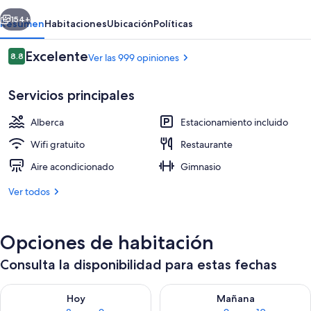
erior
Siguiente
154+
Resumen
Habitaciones
Ubicación
Políticas
Opiniones
Excelente
8.8
Ver las 999 opiniones
8.8 de 10,
Servicios principales
Alberca
Estacionamiento incluido
Wifi gratuito
Restaurante
Aire acondicionado
Gimnasio
Lobby
Ver todos
Opciones de habitación
Consulta la disponibilidad para estas fechas
Consulta la disponibilidad para hoy ago 8 - ago 9
Consulta la disponibilidad pa
Hoy
Mañana