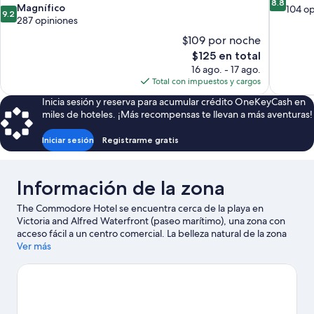
8.8
9.2
Magnífico
de
104 op
9.2
de
287 opiniones
10,
10,
Excelente
$109 por noche
Magnífico,
104
El
$125 en total
287
opiniones
precio
16 ago. - 17 ago.
opiniones
actual
Total con impuestos y cargos
es
Inicia sesión y reserva para acumular crédito OneKeyCash en
de
miles de hoteles. ¡Más recompensas te llevan a más aventuras!
$125
Iniciar sesión
Registrarme gratis
Información de la zona
The Commodore Hotel se encuentra cerca de la playa en
Victoria and Alfred Waterfront (paseo marítimo), una zona con
acceso fácil a un centro comercial. La belleza natural de la zona
puede apreciarse en Playa Camps Bay y Table Mountain. ¿Viajas
Ver más
con niños? No te pierdas Two Oceans Aquarium, o asiste a un
evento o partido en Estadio de Ciudad del Cabo. En la zona,
puedes practicar actividades como kayaks y buceo, o disfrutar
del aire libre mientras haces tours ecológicos y ciclismo de
montaña.
Visita nuestra guía de Ciudad del Cabo