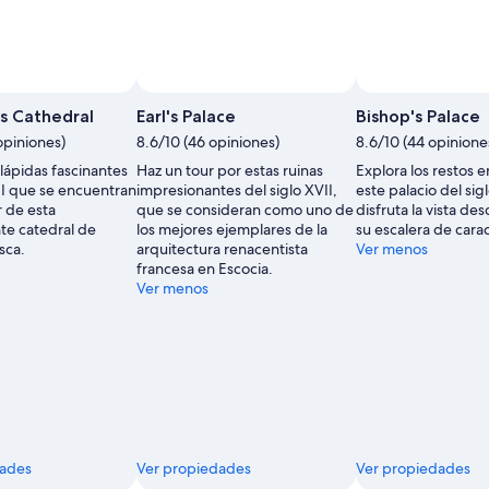
s Cathedral
Earl's Palace
Bishop's Palace
opiniones)
8.6/10 (46 opiniones)
8.6/10 (44 opinione
lápidas fascinantes
Haz un tour por estas ruinas
Explora los restos e
II que se encuentran
impresionantes del siglo XVII,
este palacio del sigl
r de esta
que se consideran como uno de
disfruta la vista de
te catedral de
los mejores ejemplares de la
su escalera de carac
sca.
arquitectura renacentista
Ver menos
francesa en Escocia.
Ver menos
dades
Ver propiedades
Ver propiedades