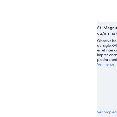
St. Magnu
9.4/10 (104 
Observa las 
del siglo XV
en el interio
impresionan
piedra areni
Ver menos
Ver propie