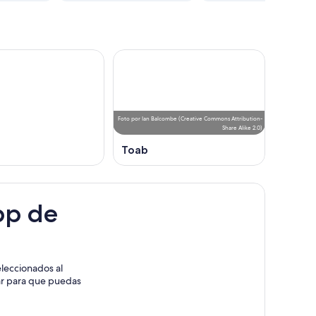
Foto
por
Ian Balcombe
(
Creative Commons Attribution-
Share Alike 2.0
)
Toab
pp de
leccionados al
rar para que puedas