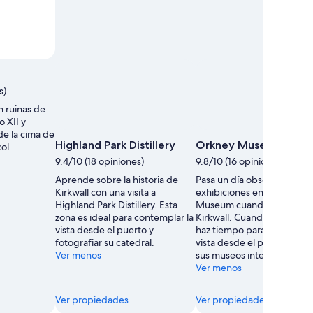
s)
n ruinas de
o XII y
sde la cima de
Highland Park Distillery
Orkney Museum
ol.
9.4/10 (18 opiniones)
9.8/10 (16 opiniones)
Aprende sobre la historia de
Pasa un día observando las
Kirkwall con una visita a
exhibiciones en Orkney
Highland Park Distillery. Esta
Museum cuando viajes a
zona es ideal para contemplar la
Kirkwall. Cuando visites la 
vista desde el puerto y
haz tiempo para contempla
fotografiar su catedral.
vista desde el puerto y rec
Ver menos
sus museos interesantes.
Ver menos
Ver propiedades
Ver propiedades