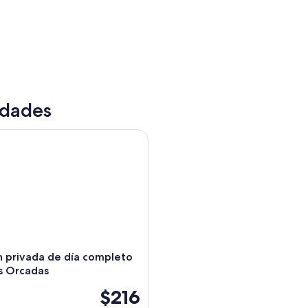
idades
privada de día completo a las Islas Orcadas
Una iglesia histórica con una torre destacada y un
́n privada de día completo
as Orcadas
$216