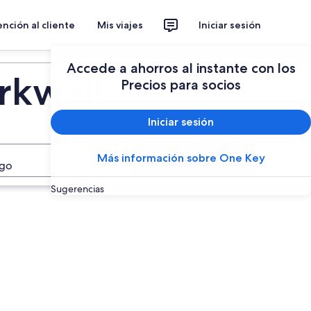
nción al cliente
Mis viajes
Iniciar sesión
Planear un viaje
Accede a ahorros al instante con los
rkwall
Precios para socios
Iniciar sesión
Más información sobre One Key
Buscar
ago
Sugerencias