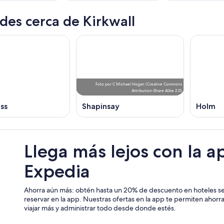
des cerca de Kirkwall
Foto
por
C Michael Hogan
(
Creative Commons
Attribution-Share Alike 2.0
)
ss
Shapinsay
Holm
Llega más lejos con la a
Expedia
Ahorra aún más: obtén hasta un 20% de descuento en hoteles se
reservar en la app. Nuestras ofertas en la app te permiten ahor
viajar más y administrar todo desde donde estés.