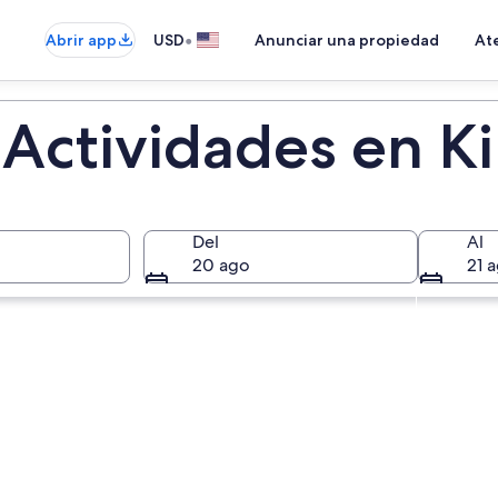
•
Abrir app
USD
Anunciar una propiedad
Ate
Actividades en Ki
Del
Al
20 ago
21 